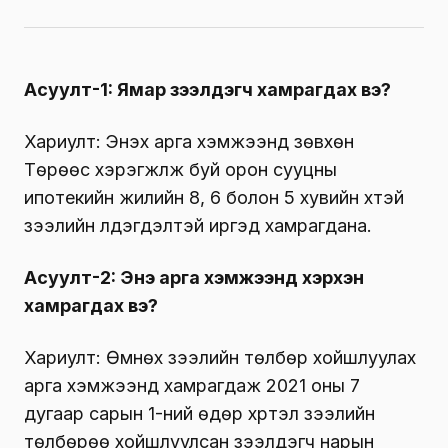
Асуулт-1: Ямар зээлдэгч хамрагдах вэ?
Хариулт: Энэхүү арга хэмжээнд зөвхөн
Төрөөс хэрэгжүүлж буй орон сууцны
ипотекийн жилийн 8, 6 болон 5 хувийн хүүтэй
зээлийн үлдэгдэлтэй иргэд хамрагдана.
Асуулт-2: Энэ арга хэмжээнд хэрхэн
хамрагдах вэ?
Хариулт: Өмнөх зээлийн төлбөр хойшлуулах
арга хэмжээнд хамрагдаж 2021 оны 7
дугаар сарын 1-ний өдөр хүртэл зээлийн
төлбөрөө хойшлуулсан зээлдэгч нарын