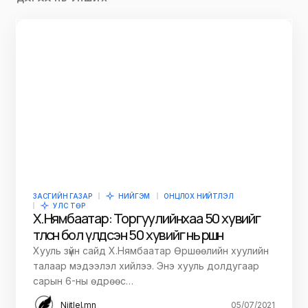
ЗАСГИЙН ГАЗАР
НИЙГЭМ
ОНЦЛОХ НИЙТЛЭЛ
УЛС ТӨР
Х.Нямбаатар: Торгуулийнхаа 50 хувийг
төлсөн бол үлдсэн 50 хувийг нь өршөөнө
Хууль зүйн сайд Х.Нямбаатар Өршөөлийн хуулийн
талаар мэдээлэл хийлээ. Энэ хууль долдугаар
сарын 6-ны өдрөөс…
Niitlel.mn
05/07/2021