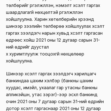
төлбөрийг үргэлжлүүлэн, нэмэлт хүсэлт гаргах
шаардлагагүй нөхцөлтэй үргэлжлүүлэн
хойшлуулна. Харин хөтөлбөрийн хүрээнд
шинээр зээлийн төлбөрөө хойшлуулах хүсэлт
гаргах зээлдэгч нарын хувьд хүсэлт гаргасан
өдрөөс хойш 2021 оны 12 дугаар сарын 31-
ний өдрийг дуустал
хүү хуримтлуулж тооцохгүй нөхцөлөөр
хойшлуулна.
Шинээр хүсэлт гаргах зээлдэгч харилцагч
банкиндаа цахим хэлбэр (банкны цахим
хуудас, имэйл, ухаалаг гар утасны банкны
апликэйшн, утас зэрэг)-ээр эсхүл банкинд
очин 2021 оны 7 дугаар сарын 31-ний өдрийн
дотор хүсэлт гаргаснаар 2021 оны 12 дугаар