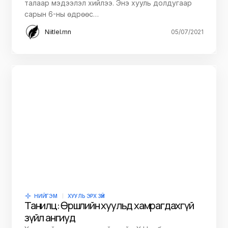
талаар мэдээлэл хийлээ. Энэ хууль долдугаар
сарын 6-ны өдрөөс…
Niitlel.mn
05/07/2021
НИЙГЭМ
ХУУЛЬ ЭРХ ЗҮЙ
Танилц: Өршөөлийн хуульд хамрагдахгүй
зүйл ангиуд