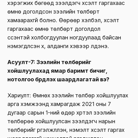
хэрэгжих бөгөөд зээлдэгч хүсэлт гаргахаас
өмнө доголдсон зээлийн төлбөрт
хамаарахгүй болно. Өөрөөр хэлбэл, хүсэлт
гаргахаас өмнө төлбөрт доголдол
үүссэнтэй холбогдуулан ногдуулаад байсан
нэмэгдүүлсэн хүү, алданги хэвээр үлдэнэ.
Асуулт-7: Зээлийн төлбөрийг
хойшлуулахад ямар баримт бичиг,
нотолгоо бүрдүүлэх шаардлагатай вэ?
Хариулт: Өмнөх зээлийн төлбөр хойшлуулах
арга хэмжээнд хамрагдаж 2021 оны 7
дугаар сарын 1-ний өдөр хүртэл зээлийн
төлбөрөө хойшлуулсан зээлдэгч нарын
төлбөрийг үргэлжлүүлэн, нэмэлт хүсэлт гаргах