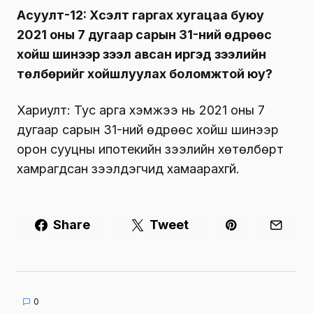
Асуулт-12: Хүсэлт гаргах хугацаа буюу
2021 оны 7 дугаар сарын 31-ний өдрөөс
хойш шинээр зээл авсан иргэд зээлийн
төлбөрийг хойшлуулах боломжтой юу?
Хариулт: Тус арга хэмжээ нь 2021 оны 7
дугаар сарын 31-ний өдрөөс хойш шинээр
орон сууцны ипотекийн зээлийн хөтөлбөрт
хамрагдсан зээлдэгчид хамаарахгүй.
Share
Tweet
0