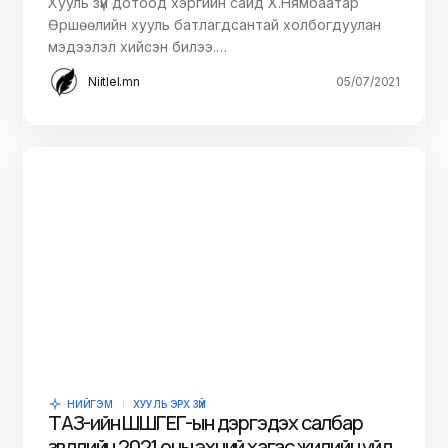
Хууль зүй дотоод хэргийн сайд Х.Нямбаатар
Өршөөлийн хууль батлагдсантай холбогдуулан
мэдээлэл хийсэн билээ.…
Niitlel.mn
05/07/2021
НИЙГЭМ
ХУУЛЬ ЭРХ ЗҮЙ
ТАЗ-ийн ШШГЕГ-ын дэргэдэх салбар
зөвлөлийн 2021 оны эхний хагас жилийн үйл