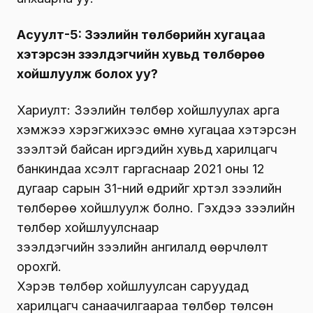
Асуулт-5: Зээлийн төлбөрийн хугацаа
хэтэрсэн зээлдэгчийн хувьд төлбөрөө
хойшлуулж болох уу?
Хариулт: Зээлийн төлбөр хойшлуулах арга
хэмжээ хэрэгжихээс өмнө хугацаа хэтэрсэн
зээлтэй байсан иргэдийн хувьд харилцагч
банкиндаа хүсэлт гаргаснаар 2021 оны 12
дугаар сарын 31-ний өдрийг хүртэл зээлийн
төлбөрөө хойшлуулж болно. Гэхдээ зээлийн
төлбөр хойшлуулснаар
зээлдэгчийн зээлийн ангилалд өөрчлөлт
орохгүй.
Хэрэв төлбөр хойшлуулсан саруудад
харилцагч санаачилгаараа төлбөр төлсөн