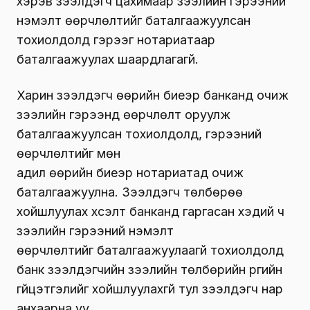
хэрэв зээлдэгч цахимаар зээлийн гэрээний
нэмэлт өөрчлөлтийг баталгаажуулсан
тохиолдолд гэрээг нотариатаар
баталгаажуулах шаардлагагүй.
Харин зээлдэгч өөрийн биеэр банканд очиж
зээлийн гэрээнд өөрчлөлт оруулж
баталгаажуулсан тохиолдолд, гэрээний
өөрчлөлтийг мөн
адил өөрийн биеэр нотариатад очиж
баталгаажуулна. Зээлдэгч төлбөрөө
хойшлуулах хүсэлт банканд гаргасан хэдий ч
зээлийн гэрээний нэмэлт
өөрчлөлтийг баталгаажуулаагүй тохиолдолд
банк зээлдэгчийн зээлийн төлбөрийн үүргийн
гүйцэтгэлийг хойшлуулахгүй тул зээлдэгч нар
анхаарна уу.