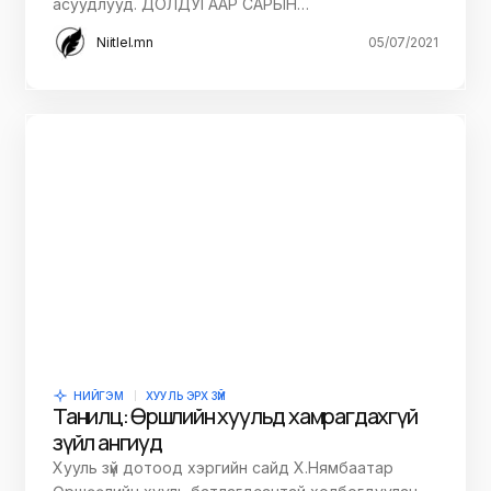
асуудлууд. ДОЛДУГААР САРЫН…
Niitlel.mn
05/07/2021
НИЙГЭМ
ХУУЛЬ ЭРХ ЗҮЙ
Танилц: Өршөөлийн хуульд хамрагдахгүй
зүйл ангиуд
Хууль зүй дотоод хэргийн сайд Х.Нямбаатар