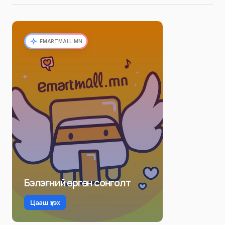
EMARTMALL.MN
Бэлэгний өргөн сонголт
Цааш үзэх