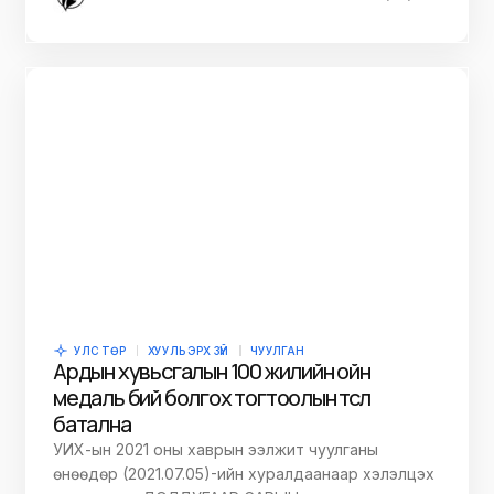
УЛС ТӨР
ХУУЛЬ ЭРХ ЗҮЙ
ЧУУЛГАН
Ардын хувьсгалын 100 жилийн ойн
медаль бий болгох тогтоолын төсөл
батална
УИХ-ын 2021 оны хаврын ээлжит чуулганы
өнөөдөр (2021.07.05)-ийн хуралдаанаар хэлэлцэх