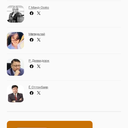
Г. Мэнд-Ооёо
Мөнгөндалай
Р. Даваадорж
Ё. Отгонбаяр