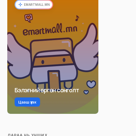
EMARTMALL.MN
Бэлэгний өргөн сонголт
Цааш үзэх
ДАРАА НЬ УНШИХ