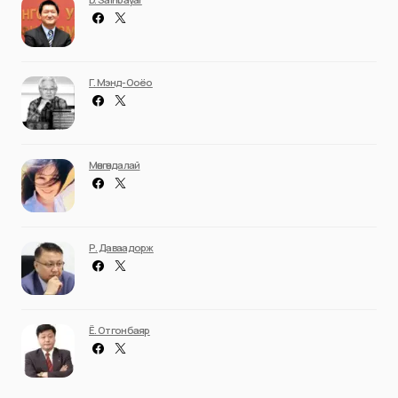
Г. Мэнд-Ооёо
Мөнгөндалай
Р. Даваадорж
Ё. Отгонбаяр