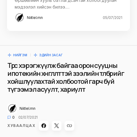
Өршөөлийн хууль батлагдсантай холбогдуулан
мэдээлэл хийсэн билээ.…
Niitlel.mn
05/07/2021
НИЙГЭМ
ЭДИЙН ЗАСАГ
Төрөөс хэрэгжүүлж байгаа орон сууцны
ипотекийн хөнгөлөлттэй зээлийн төлбөрийг
хойшлуулахтай холбоотой гарч буй
түгээмэл асуулт, хариулт
Niitlel.mn
0
02/07/2021
ХУВААЛЦАХ