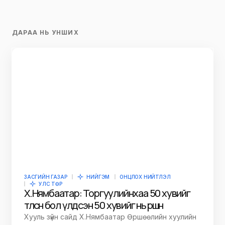
ДАРАА НЬ УНШИХ
ЗАСГИЙН ГАЗАР
НИЙГЭМ
ОНЦЛОХ НИЙТЛЭЛ
УЛС ТӨР
Х.Нямбаатар: Торгуулийнхаа 50 хувийг
төлсөн бол үлдсэн 50 хувийг нь өршөөнө
Хууль зүйн сайд Х.Нямбаатар Өршөөлийн хуулийн