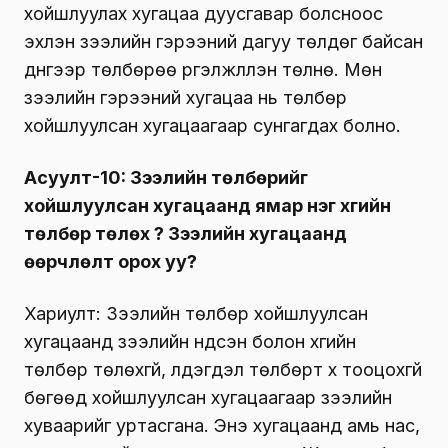
хойшлуулах хугацаа дуусгавар болсноос
эхлэн зээлийн гэрээний дагуу төлдөг байсан
дүнгээр төлбөрөө үргэлжлүүлэн төлнө. Мөн
зээлийн гэрээний хугацаа нь төлбөр
хойшлуулсан хугацаагаар сунгагдах болно.
Асуулт-10: Зээлийн төлбөрийг
хойшлуулсан хугацаанд ямар нэг хүүгийн
төлбөр төлөх үү? Зээлийн хугацаанд
өөрчлөлт орох уу?
Хариулт: Зээлийн төлбөр хойшлуулсан
хугацаанд зээлийн үндсэн болон хүүгийн
төлбөр төлөхгүй, үлдэгдэл төлбөрт хүү тооцохгүй
бөгөөд хойшлуулсан хугацаагаар зээлийн
хуваарийг уртасгана. Энэ хугацаанд амь нас,