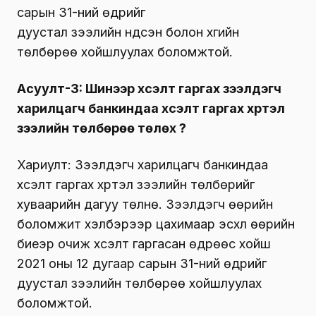
сарын 31-ний өдрийг
дуустал зээлийн үндсэн болон хүүгийн
төлбөрөө хойшлуулах боломжтой.
Асуулт-3: Шинээр хүсэлт гаргах зээлдэгч
харилцагч банкиндаа хүсэлт гаргах хүртэл
зээлийн төлбөрөө төлөх үү?
Хариулт: Зээлдэгч харилцагч банкиндаа
хүсэлт гаргах хүртэл зээлийн төлбөрийг
хуваарийн дагуу төлнө. Зээлдэгч өөрийн
боломжит хэлбэрээр цахимаар эсхүл өөрийн
биеэр очиж хүсэлт гаргасан өдрөөс хойш
2021 оны 12 дугаар сарын 31-ний өдрийг
дуустал зээлийн төлбөрөө хойшлуулах
боломжтой.