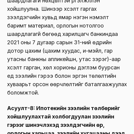
шаардлагагүй нөхцөлтэй үргэлжлүүлэн
хойшлуулна. Шинээр хүсэлт гаргах
зээлдэгчийн хувьд ямар нэгэн нэмэлт
баримт материал, орлогын нотолгоо
шаардлагагүй бөгөөд харилцагч банкиндаа
2021 оны 7 дугаар сарын 31-ний өдрийн
дотор цахим (цахим хуудас, и-мэйл, гар
утасны банкны апликейшн, утас зэрэг)-аар
хүсэлт гарган, хөл хорионы дэглэм буурсан
үед зээлийн гэрээ болон эргэн төлөлтийн
хуваарьт орсон өөрчлөлтийг баталгаажуулах
боломжтой.
Асуулт-8: Ипотекийн зээлийн төлбөрийг
хойшлуулахтай холбогдуулан зээлийн
гэрээг шинэчлэхэд зээлдэгчийн өр,
орлогын харьцаа, зээлийн хугацааны дээд