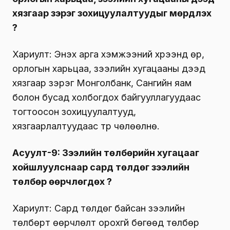
хязгаар зэрэг зохицуулалтуудыг мөрдүүлэх
үү?
Хариулт: Энэхүү арга хэмжээний хүрээнд өр,
орлогын харьцаа, зээлийн хугацааны дээд
хязгаар зэрэг Монголбанк, Сангийн яам
болон бусад холбогдох байгууллагуудаас
тогтоосон зохицуулалтууд,
хязгаарлалтуудаас түр чөлөөлнө.
Асуулт-9: Зээлийн төлбөрийн хугацааг
хойшлуулснаар сард төлдөг зээлийн
төлбөр өөрчлөгдөх үү?
Хариулт: Сард төлдөг байсан зээлийн
төлбөрт өөрчлөлт орохгүй бөгөөд төлбөр