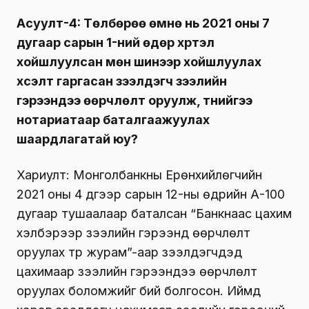
Асуулт-4: Төлбөрөө өмнө нь 2021 оны 7
дугаар сарын 1-ний өдөр хүртэл
хойшлуулсан мөн шинээр хойшлуулах
хүсэлт гаргасан зээлдэгч зээлийн
гэрээндээ өөрчлөлт оруулж, түүнийгээ
нотариатаар баталгаажуулах
шаардлагатай юу?
Хариулт: Монголбанкны Ерөнхийлөгчийн
2021 оны 4 дүгээр сарын 12-ны өдрийн А-100
дугаар тушаалаар баталсан “Банкнаас цахим
хэлбэрээр зээлийн гэрээнд өөрчлөлт
оруулах түр журам”-аар зээлдэгчдэд
цахимаар зээлийн гэрээндээ өөрчлөлт
оруулах боломжийг бий болгосон. Иймд