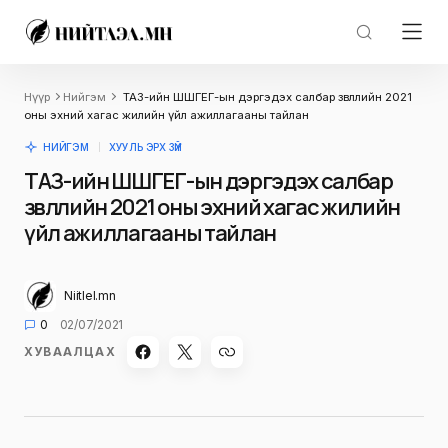
Нүүр
Нийгэм
ТАЗ-ийн ШШГЕГ-ын дэргэдэх салбар зөвлөлийн 2021
оны эхний хагас жилийн үйл ажиллагааны тайлан
НИЙГЭМ
ХУУЛЬ ЭРХ ЗҮЙ
ТАЗ-ийн ШШГЕГ-ын дэргэдэх салбар
зөвлөлийн 2021 оны эхний хагас жилийн
үйл ажиллагааны тайлан
Niitlel.mn
0
02/07/2021
ХУВААЛЦАХ