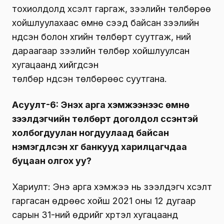
тохиолдолд хүсэлт гаргаж, зээлийн төлбөрөө
хойшлуулахаас өмнө үүсээд байсан зээлийн
үндсэн болон хүүгийн төлбөрт суутгаж, үүний
дараагаар зээлийн төлбөр хойшлуулсан
хугацаанд хийгдсэн
төлбөр үндсэн төлбөрөөс суутгана.
Асуулт-6: Энэхүү арга хэмжээнээс өмнө
зээлдэгчийн төлбөрт доголдол үүссэнтэй
холбогдуулан ногдуулаад байсан
нэмэгдүүлсэн хүүг банкууд харилцагчдаа
буцаан олгох уу?
Хариулт: Энэ арга хэмжээ нь зээлдэгч хүсэлт
гаргасан өдрөөс хойш 2021 оны 12 дугаар
сарын 31-ний өдрийг хүртэл хугацаанд