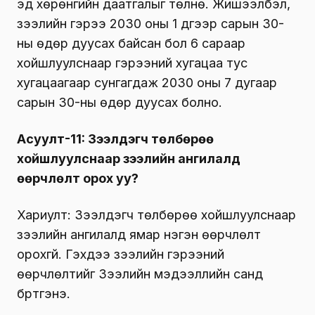
эд хөрөнгийн даатгалыг төлнө. Жишээлбэл,
зээлийн гэрээ 2030 оны 1 дүгээр сарын 30-
ны өдөр дуусах байсан бол 6 сараар
хойшлуулснаар гэрээний хугацаа тус
хугацаагаар сунгагдаж 2030 оны 7 дугаар
сарын 30-ны өдөр дуусах болно.
Асуулт-11: Зээлдэгч төлбөрөө
хойшлуулснаар зээлийн ангилалд
өөрчлөлт орох уу?
Хариулт: Зээлдэгч төлбөрөө хойшлуулснаар
зээлийн ангилалд ямар нэгэн өөрчлөлт
орохгүй. Гэхдээ зээлийн гэрээний
өөрчлөлтийг Зээлийн мэдээллийн санд
бүртгэнэ.