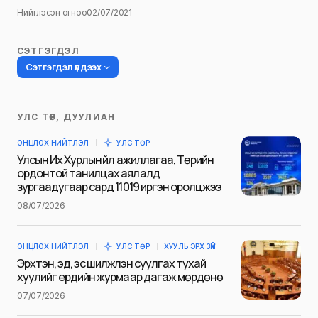
Нийтлэсэн огноо
02/07/2021
СЭТГЭГДЭЛ
Сэтгэгдэл үлдээх
УЛС ТӨР, ДУУЛИАН
Таны имэйл хаягийг нийтлэхгүй.
ОНЦЛОХ НИЙТЛЭЛ
УЛС ТӨР
Шаардлагатай талбаруудыг
*
гэж
Улсын Их Хурлын үйл ажиллагаа, Төрийн
тэмдэглэсэн
ордонтой танилцах аялалд
зургаадугаар сард 11019 иргэн оролцжээ
Name
*
08/07/2026
ОНЦЛОХ НИЙТЛЭЛ
УЛС ТӨР
ХУУЛЬ ЭРХ ЗҮЙ
E-mail
*
Эрхтэн, эд, эс шилжүүлэн суулгах тухай
хуулийг ердийн журмаар дагаж мөрдөнө
07/07/2026
Сэтгэгдэл
*