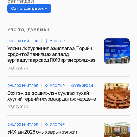
СЭТГЭГДЭЛ
Сэтгэгдэл үлдээх
УЛС ТӨР, ДУУЛИАН
Таны имэйл хаягийг нийтлэхгүй.
ОНЦЛОХ НИЙТЛЭЛ
УЛС ТӨР
Шаардлагатай талбаруудыг
*
гэж
Улсын Их Хурлын үйл ажиллагаа, Төрийн
тэмдэглэсэн
ордонтой танилцах аялалд
зургаадугаар сард 11019 иргэн оролцжээ
Name
*
08/07/2026
ОНЦЛОХ НИЙТЛЭЛ
УЛС ТӨР
ХУУЛЬ ЭРХ ЗҮЙ
E-mail
*
Эрхтэн, эд, эс шилжүүлэн суулгах тухай
хуулийг ердийн журмаар дагаж мөрдөнө
07/07/2026
Сэтгэгдэл
*
ОНЦЛОХ НИЙТЛЭЛ
УЛС ТӨР
УИХ-ын 2026 оны хаврын ээлжит