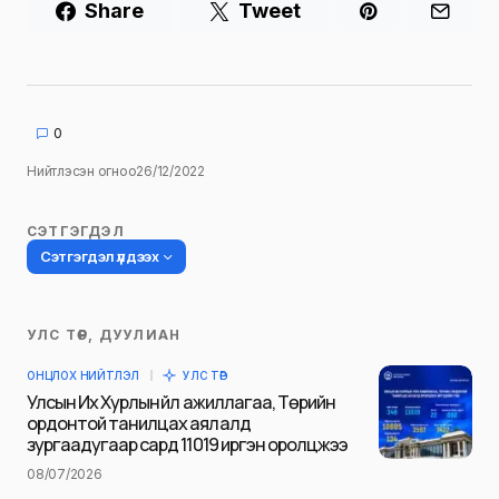
Share
Tweet
0
Нийтлэсэн огноо
26/12/2022
СЭТГЭГДЭЛ
Сэтгэгдэл үлдээх
УЛС ТӨР, ДУУЛИАН
Таны имэйл хаягийг нийтлэхгүй.
ОНЦЛОХ НИЙТЛЭЛ
УЛС ТӨР
Шаардлагатай талбаруудыг
*
гэж
Улсын Их Хурлын үйл ажиллагаа, Төрийн
тэмдэглэсэн
ордонтой танилцах аялалд
зургаадугаар сард 11019 иргэн оролцжээ
Name
*
08/07/2026