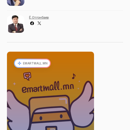
Ё. Отгонбаяр
EMARTMALL.MN