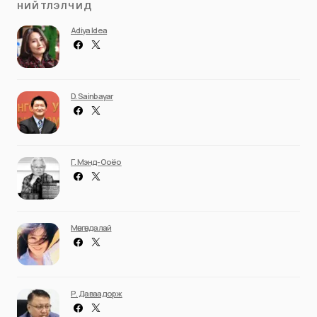
НИЙТЛЭЛЧИД
Adiya Idea
D. Sainbayar
Г. Мэнд-Ооёо
Мөнгөндалай
Р. Даваадорж