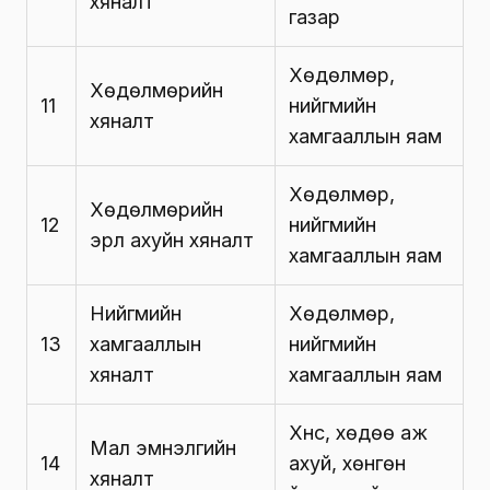
хяналт
газар
Хөдөлмөр,
Хөдөлмөрийн
11
нийгмийн
хяналт
хамгааллын яам
Хөдөлмөр,
Хөдөлмөрийн
12
нийгмийн
эрүүл ахуйн хяналт
хамгааллын яам
Нийгмийн
Хөдөлмөр,
13
хамгааллын
нийгмийн
хяналт
хамгааллын яам
Хүнс, хөдөө аж
Мал эмнэлгийн
14
ахуй, хөнгөн
хяналт