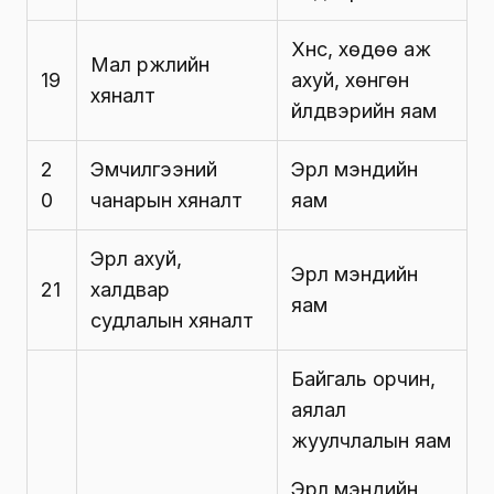
Хүнс, хөдөө аж
Мал үржлийн
19
ахуй, хөнгөн
хяналт
үйлдвэрийн яам
2
Эмчилгээний
Эрүүл мэндийн
0
чанарын хяналт
яам
Эрүүл ахуй,
Эрүүл мэндийн
21
халдвар
яам
судлалын хяналт
Байгаль орчин,
аялал
жуулчлалын яам
Эрүүл мэндийн