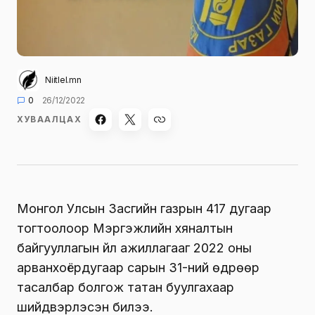
Niitlel.mn
0
26/12/2022
ХУВААЛЦАХ
Монгол Улсын Засгийн газрын 417 дугаар
тогтоолоор Мэргэжлийн хяналтын
байгууллагын үйл ажиллагааг 2022 оны
арванхоёрдугаар сарын 31-ний өдрөөр
тасалбар болгож татан буулгахаар
шийдвэрлэсэн билээ.