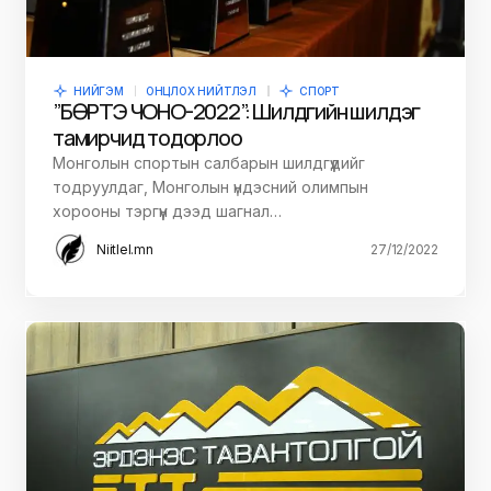
НИЙГЭМ
ОНЦЛОХ НИЙТЛЭЛ
СПОРТ
”БӨРТЭ ЧОНО-2022”: Шилдгийн шилдэг
тамирчид тодорлоо
Монголын спортын салбарын шилдгүүдийг
тодруулдаг, Монголын үндэсний олимпын
хорооны тэргүүн дээд шагнал…
Niitlel.mn
27/12/2022