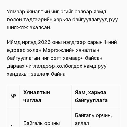
Улмаар хяналтын чиг үүргийг салбар яамд
болон тэдгээрийн харьяа байгууллагууд руу
шилжүүлж эхэлсэн.
Иймд иргэд 2023 оны нэгдүгээр сарын 1-ний
өдрөөс эхлэн Мэргэжлийн хяналтын
байгууллагын чиг үүрэгт хамаарч байсан
дараах чиглэлүүдээр холбогдох яамд руу
хандахыг зөвлөж байна.
Хяналтын
Яам, харьяа
№
чиглэл
байгууллага
Байгаль орчин,
Байгаль орчны
аялал