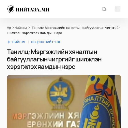
Нүүр
Нийгэм
Танилц: Мэргэжлийн хяналтын байгууллагын чиг үүргийг
шилжүүлэн хэрэгжүүлэх яамдын нэрс
НИЙГЭМ
ОНЦЛОХ НИЙТЛЭЛ
Танилц: Мэргэжлийн хяналтын
байгууллагын чиг үүргийг шилжүүлэн
хэрэгжүүлэх яамдын нэрс