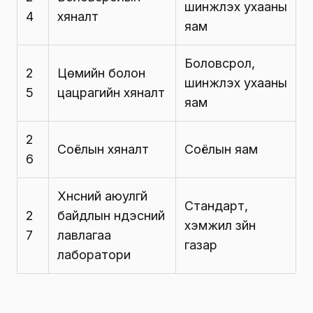
шинжлэх ухааны
4
хяналт
яам
Боловсрол,
2
Цөмийн болон
шинжлэх ухааны
5
цацрагийн хяналт
яам
2
Соёлын хяналт
Соёлын яам
6
Хүнсний аюулгүй
Стандарт,
2
байдлын үндэсний
хэмжил зүйн
7
лавлагаа
газар
лаборатори