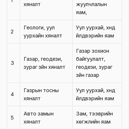
1
хяналт
жуулчлалын
яам,
Геологи, уул
Уул уурхай, хүнд
2
уурхайн хяналт
үйлдвэрийн яам
Газар зохион
Газар, геодези,
байгуулалт,
3
зураг зүйн хяналт
геодези, зураг
зүйн газар
Газрын тосны
Уул уурхай, хүнд
4
хяналт
үйлдвэрийн яам
Авто замын
Зам, тээврийн
5
хяналт
хөгжлийн яам