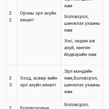
яам
2
Орчны эрүүл ахуйн
Боловсрол,
2
хяналт
шинжлэх ухааны
яам
Хүнс, хөдөө аж
ахуй, хөнгөн
үйлдвэрийн яам
Эрүүл мэндийн
2
Хүүхэд, өсвөр үеийн
яам,Боловсрол,
3
эрүүл ахуйн хяналт
шинжлэх ухааны
яам
Боловсрол,
2
Боловсролын