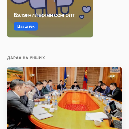
Бэлэгний өргөн сонголт
Цааш үзэх
ДАРАА НЬ УНШИХ