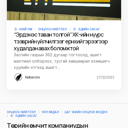
НИЙГЭМ
ОНЦЛОХ НИЙТЛЭЛ
ЭДИЙН ЗАСАГ
“Эрдэнэс таван толгой” ХК-ийн нүүрс
тээврийн үйлчилгээг ерөнхий гэрээгээр
худалдан авах боломжтой
Засгийн газрын 362 дугаар тогтоолд, ашигт
малтмал олборлох, тусгай зөвшөөрөл эзэмшигч
хуулийн этгээд ашигт…
Niitlel.mn
27/12/2022
ОНЦЛОХ НИЙТЛЭЛ
ҮЙЛ ЯВДАЛ
ЦАГ ҮЕИЙН ОНЦЛОХ МЭДЭЭ
ЭДИЙН ЗАСАГ
Төрийн өмчит компаниудын