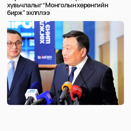
хувьчлалыг “Монголын хөрөнгийн
бирж” эхлүүллээ
Niitlel.mn
0
26/12/2022