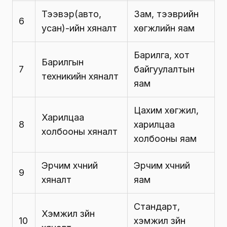
Тээвэр(авто,
Зам, тээврийн
6
усан)-ийн хяналт
хөгжлийн яам
Барилга, хот
Барилгын
7
байгуулалтын
техникийн хяналт
яам
Цахим хөгжил,
Харилцаа
8
харилцаа
холбооны хяналт
холбооны яам
Эрчим хүчний
Эрчим хүчний
9
хяналт
яам
Стандарт,
Хэмжил зүйн
10
хэмжил зүйн