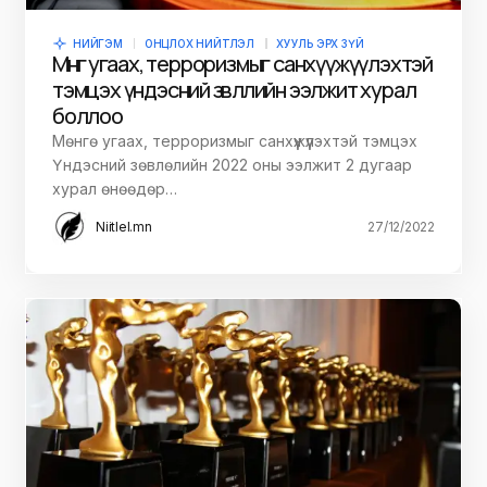
НИЙГЭМ
ОНЦЛОХ НИЙТЛЭЛ
ХУУЛЬ ЭРХ ЗҮЙ
Мөнгө угаах, терроризмыг санхүүжүүлэхтэй
тэмцэх үндэсний зөвлөлийн ээлжит хурал
боллоо
Мөнгө угаах, терроризмыг санхүүжүүлэхтэй тэмцэх
Үндэсний зөвлөлийн 2022 оны ээлжит 2 дугаар
хурал өнөөдөр…
Niitlel.mn
27/12/2022