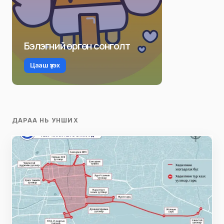
Бэлэгний өргөн сонголт
Цааш үзэх
ДАРАА НЬ УНШИХ