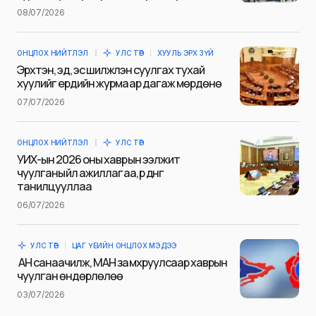
Name
*
08/07/2026
ОНЦЛОХ НИЙТЛЭЛ
УЛС ТӨР
ХУУЛЬ ЭРХ ЗҮЙ
E-mail
*
Эрхтэн, эд, эс шилжүүлэн суулгах тухай
хуулийг ердийн журмаар дагаж мөрдөнө
07/07/2026
Сэтгэгдэл
*
ОНЦЛОХ НИЙТЛЭЛ
УЛС ТӨР
УИХ-ын 2026 оны хаврын ээлжит
чуулганы үйл ажиллагаа, үр дүнг
танилцууллаа
06/07/2026
Save my name and e-mail in this browser for the next
time I comment.
УЛС ТӨР
ЦАГ ҮЕИЙН ОНЦЛОХ МЭДЭЭ
Илгээх
АН санаачилж, МАН замхруулсаар хаврын
чуулган өндөрлөлөө
03/07/2026