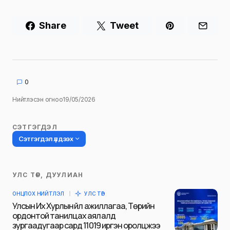
Share
Tweet
0
Нийтлэсэн огноо
19/05/2026
СЭТГЭГДЭЛ
Сэтгэгдэл үлдээх
УЛС ТӨР, ДУУЛИАН
Таны имэйл хаягийг нийтлэхгүй.
ОНЦЛОХ НИЙТЛЭЛ
УЛС ТӨР
Шаардлагатай талбаруудыг
*
гэж
Улсын Их Хурлын үйл ажиллагаа, Төрийн
тэмдэглэсэн
ордонтой танилцах аялалд
зургаадугаар сард 11019 иргэн оролцжээ