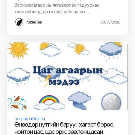
баримжаагаар нь ялгаварлан гадуурхах,
хүчирхийлэлд өртөхөөс хамгаалах…
Niitlel.mn
20/05/2026
ОНЦЛОХ НИЙТЛЭЛ
Өнөөдөр нутгийн баруун хагаст бороо,
нойтон цас, цас орж, зөөлөн цасан