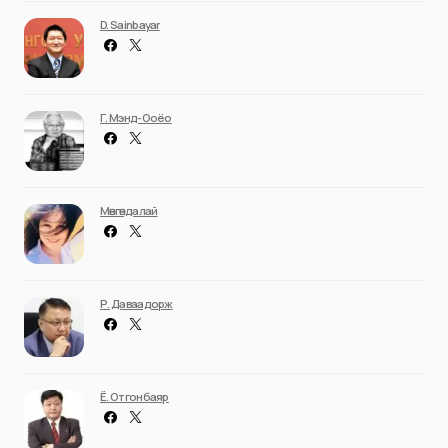
D. Sainbayar
Г. Мэнд-Ооёо
Мөнгөндалай
Р. Даваадорж
Ё. Отгонбаяр