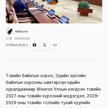
Niitlel.mn
0
19/05/2026
ХУВААЛЦАХ
Төсвийн байнгын хороо, Эдийн засгийн
байнгын хорооны хамтарсан өнөөдийн
хуралдаанаар Монгол Улсын нэгдсэн төсвийн
2027 оны төсвийн хүрээний мэдэгдэл, 2028-
2029 оны төсвийн төсөөллийн тухай хуулийн