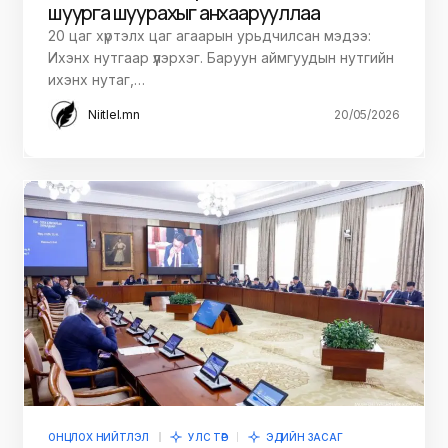
шуурга шуурахыг анхаарууллаа
20 цаг хүртэлх цаг агаарын урьдчилсан мэдээ:
Ихэнх нутгаар үүлэрхэг. Баруун аймгуудын нутгийн
ихэнх нутаг,…
Niitlel.mn
20/05/2026
ОНЦЛОХ НИЙТЛЭЛ
УЛС ТӨР
ЭДИЙН ЗАСАГ