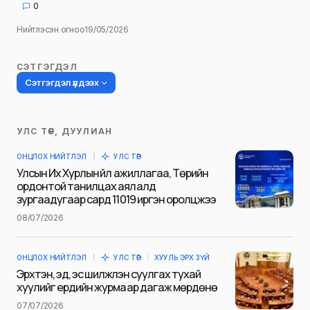
0
Нийтлэсэн огноо
19/05/2026
СЭТГЭГДЭЛ
Сэтгэгдэл үлдээх
УЛС ТӨР, ДУУЛИАН
Таны имэйл хаягийг нийтлэхгүй.
ОНЦЛОХ НИЙТЛЭЛ
УЛС ТӨР
Шаардлагатай талбаруудыг
*
гэж
Улсын Их Хурлын үйл ажиллагаа, Төрийн
тэмдэглэсэн
ордонтой танилцах аялалд
зургаадугаар сард 11019 иргэн оролцжээ
Name
*
08/07/2026
ОНЦЛОХ НИЙТЛЭЛ
УЛС ТӨР
ХУУЛЬ ЭРХ ЗҮЙ
E-mail
*
Эрхтэн, эд, эс шилжүүлэн суулгах тухай
хуулийг ердийн журмаар дагаж мөрдөнө
07/07/2026