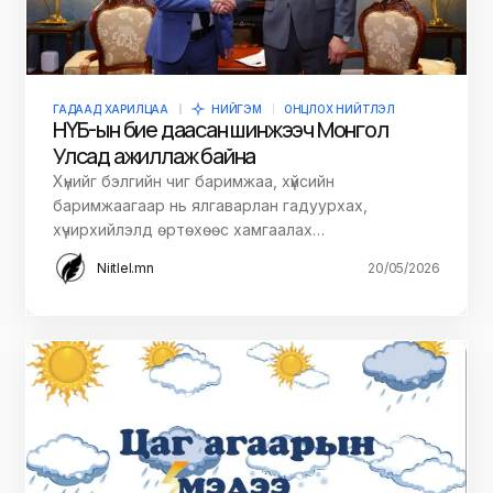
ГАДААД ХАРИЛЦАА
НИЙГЭМ
ОНЦЛОХ НИЙТЛЭЛ
НҮБ-ын бие даасан шинжээч Монгол
Улсад ажиллаж байна
Хүнийг бэлгийн чиг баримжаа, хүйсийн
баримжаагаар нь ялгаварлан гадуурхах,
хүчирхийлэлд өртөхөөс хамгаалах…
Niitlel.mn
20/05/2026