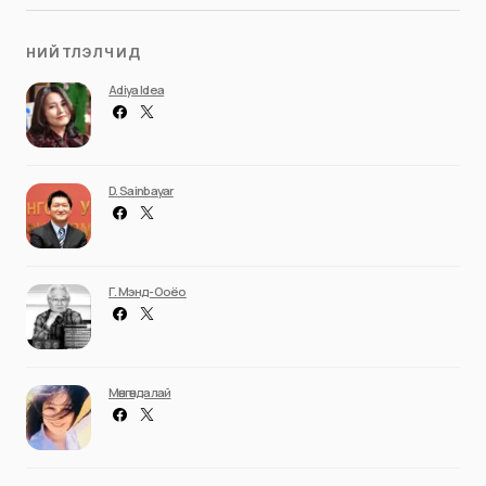
НИЙТЛЭЛЧИД
Adiya Idea
D. Sainbayar
Г. Мэнд-Ооёо
Мөнгөндалай