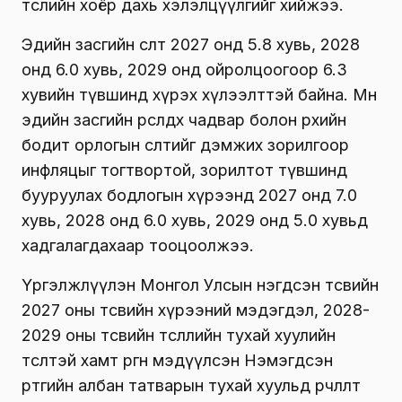
төслийн хоёр дахь хэлэлцүүлгийг хийжээ.
Эдийн засгийн өсөлт 2027 онд 5.8 хувь, 2028
онд 6.0 хувь, 2029 онд ойролцоогоор 6.3
хувийн түвшинд хүрэх хүлээлттэй байна. Мөн
эдийн засгийн өрсөлдөх чадвар болон өрхийн
бодит орлогын өсөлтийг дэмжих зорилгоор
инфляцыг тогтвортой, зорилтот түвшинд
бууруулах бодлогын хүрээнд 2027 онд 7.0
хувь, 2028 онд 6.0 хувь, 2029 онд 5.0 хувьд
хадгалагдахаар тооцоолжээ.
Үргэлжлүүлэн Монгол Улсын нэгдсэн төсвийн
2027 оны төсвийн хүрээний мэдэгдэл, 2028-
2029 оны төсвийн төсөөллийн тухай хуулийн
төсөлтэй хамт өргөн мэдүүлсэн Нэмэгдсэн
өртгийн албан татварын тухай хуульд өөрчлөлт