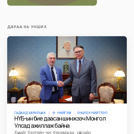
ДАРАА НЬ УНШИХ
ГАДААД ХАРИЛЦАА
НИЙГЭМ
ОНЦЛОХ НИЙТЛЭЛ
НҮБ-ын бие даасан шинжээч Монгол
Улсад ажиллаж байна
Хүнийг бэлгийн чиг баримжаа, хүйсийн