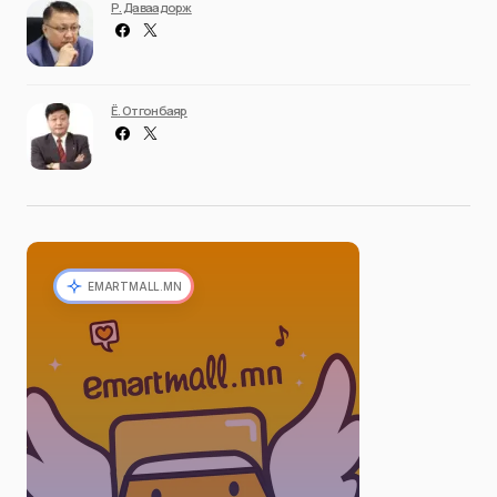
Р. Даваадорж
Ё. Отгонбаяр
EMARTMALL.MN