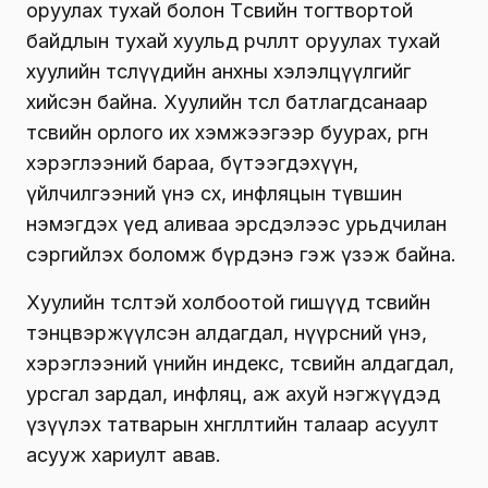
оруулах тухай болон Төсвийн тогтвортой
байдлын тухай хуульд өөрчлөлт оруулах тухай
хуулийн төслүүдийн анхны хэлэлцүүлгийг
хийсэн байна. Хуулийн төсөл батлагдсанаар
төсвийн орлого их хэмжээгээр буурах, өргөн
хэрэглээний бараа, бүтээгдэхүүн,
үйлчилгээний үнэ өсөх, инфляцын түвшин
нэмэгдэх үед аливаа эрсдэлээс урьдчилан
сэргийлэх боломж бүрдэнэ гэж үзэж байна.
Хуулийн төсөлтэй холбоотой гишүүд төсвийн
тэнцвэржүүлсэн алдагдал, нүүрсний үнэ,
хэрэглээний үнийн индекс, төсвийн алдагдал,
урсгал зардал, инфляц, аж ахуй нэгжүүдэд
үзүүлэх татварын хөнгөлөлтийн талаар асуулт
асууж хариулт авав.