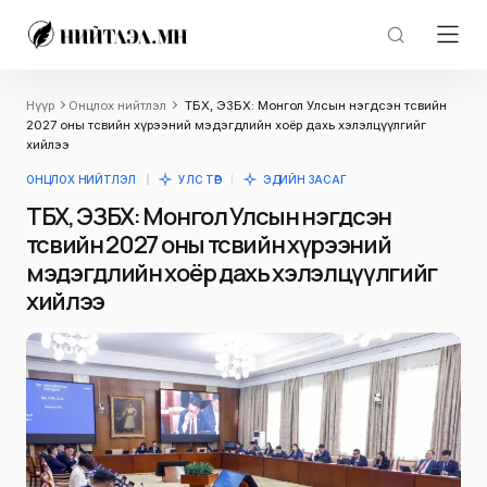
Нүүр
Онцлох нийтлэл
ТБХ, ЭЗБХ: Монгол Улсын нэгдсэн төсвийн
2027 оны төсвийн хүрээний мэдэгдлийн хоёр дахь хэлэлцүүлгийг
хийлээ
ОНЦЛОХ НИЙТЛЭЛ
УЛС ТӨР
ЭДИЙН ЗАСАГ
ТБХ, ЭЗБХ: Монгол Улсын нэгдсэн
төсвийн 2027 оны төсвийн хүрээний
мэдэгдлийн хоёр дахь хэлэлцүүлгийг
хийлээ