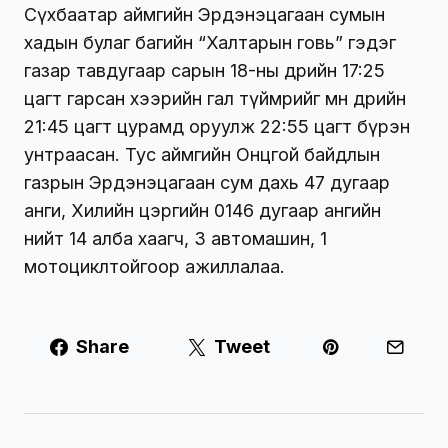
Сүхбаатар аймгийн Эрдэнэцагаан сумын
хадын булаг багийн “Халтарын говь” гэдэг
газар тавдугаар сарын 18-ны өдрийн 17:25
цагт гарсан хээрийн гал түймрийг мөн өдрийн
21:45 цагт цурамд оруулж 22:55 цагт бүрэн
унтраасан. Тус аймгийн Онцгой байдлын
газрын Эрдэнэцагаан сум дахь 47 дугаар
анги, Хилийн цэргийн 0146 дугаар ангийн
нийт 14 алба хаагч, 3 автомашин, 1
мотоциклтойгоор ажиллалаа.
Share
Tweet