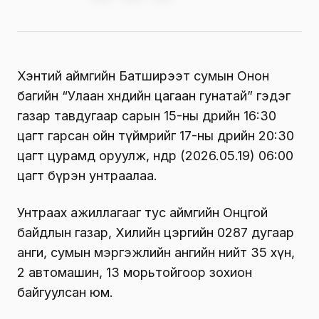
Хэнтий аймгийн Батширээт сумын Онон
багийн “Улаан хөндийн цагаан гунатай” гэдэг
газар тавдугаар сарын 15-ны өдрийн 16:30
цагт гарсан ойн түймрийг 17-ны өдрийн 20:30
цагт цурамд оруулж, өнөөдөр (2026.05.19) 06:00
цагт бүрэн унтраалаа.
Унтраах ажиллагааг тус аймгийн Онцгой
байдлын газар, Хилийн цэргийн 0287 дугаар
анги, сумын мэргэжлийн ангийн нийт 35 хүн,
2 автомашин, 13 морьтойгоор зохион
байгуулсан юм.