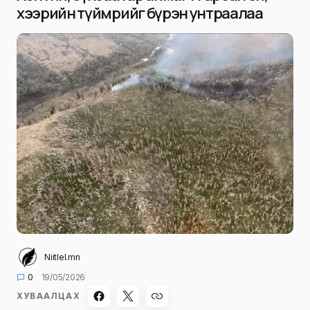
хээрийн түймрийг бүрэн унтраалаа
Niitlel.mn
0
19/05/2026
ХУВААЛЦАХ