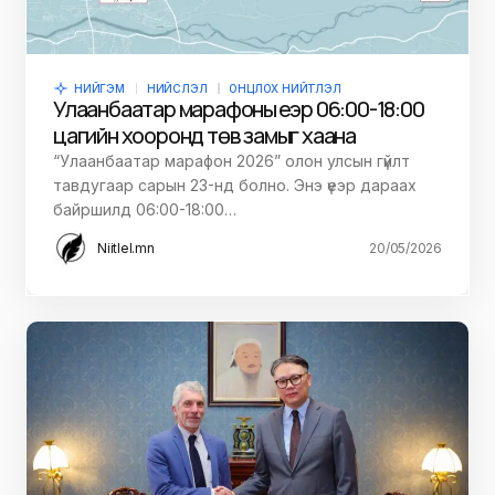
НИЙГЭМ
НИЙСЛЭЛ
ОНЦЛОХ НИЙТЛЭЛ
Улаанбаатар марафоны үеэр 06:00-18:00
цагийн хооронд төв замыг хаана
“Улаанбаатар марафон 2026” олон улсын гүйлт
тавдугаар сарын 23-нд болно. Энэ үеэр дараах
байршилд 06:00-18:00…
Niitlel.mn
20/05/2026