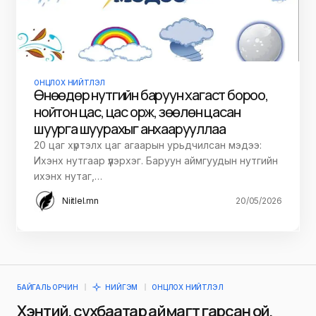
ОНЦЛОХ НИЙТЛЭЛ
Өнөөдөр нутгийн баруун хагаст бороо,
нойтон цас, цас орж, зөөлөн цасан
шуурга шуурахыг анхаарууллаа
20 цаг хүртэлх цаг агаарын урьдчилсан мэдээ:
Ихэнх нутгаар үүлэрхэг. Баруун аймгуудын нутгийн
ихэнх нутаг,…
Niitlel.mn
20/05/2026
БАЙГАЛЬ ОРЧИН
НИЙГЭМ
ОНЦЛОХ НИЙТЛЭЛ
Хэнтий, сүхбаатар аймагт гарсан ой,