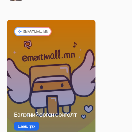
EMARTMALL.MN
Бэлэгний өргөн сонголт
Цааш үзэх