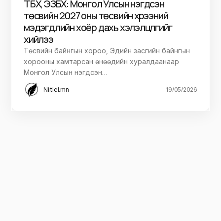
ТБХ, ЭЗБХ: Монгол Улсын нэгдсэн
төсвийн 2027 оны төсвийн хүрээний
мэдэгдлийн хоёр дахь хэлэлцүүлгийг
хийлээ
Төсвийн байнгын хороо, Эдийн засгийн байнгын
хорооны хамтарсан өнөөдийн хуралдаанаар
Монгол Улсын нэгдсэн…
Niitlel.mn
19/05/2026