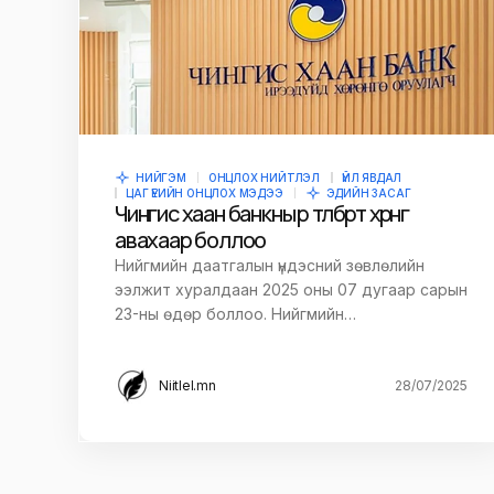
НИЙГЭМ
ОНЦЛОХ НИЙТЛЭЛ
ҮЙЛ ЯВДАЛ
ЦАГ ҮЕИЙН ОНЦЛОХ МЭДЭЭ
ЭДИЙН ЗАСАГ
Чингис хаан банкны өр төлбөрт хөрөнгө
авахаар боллоо
Нийгмийн даатгалын үндэсний зөвлөлийн
ээлжит хуралдаан 2025 оны 07 дугаар сарын
23-ны өдөр боллоо. Нийгмийн…
Niitlel.mn
28/07/2025