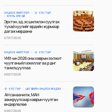
ОНЦЛОХ НИЙТЛЭЛ
УЛС ТӨР
ХУУЛЬ ЭРХ ЗҮЙ
Эрхтэн, эд, эс шилжүүлэн суулгах
тухай хуулийг ердийн журмаар
дагаж мөрдөнө
07/07/2026
ОНЦЛОХ НИЙТЛЭЛ
УЛС ТӨР
УИХ-ын 2026 оны хаврын ээлжит
чуулганы үйл ажиллагаа, үр дүнг
танилцууллаа
06/07/2026
УЛС ТӨР
ЦАГ ҮЕИЙН ОНЦЛОХ МЭДЭЭ
АН санаачилж, МАН
замхруулсаар хаврын чуулган
өндөрлөлөө
03/07/2026