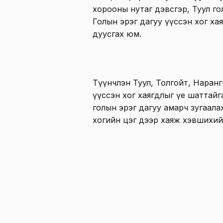
хорооны нутаг дэвсгэр, Туул го
Голын эрэг дагуу үүссэн хог ха
дуусгах юм.
Түүнчлэн Туул, Толгойт, Наран
үүссэн хог хаягдлыг үе шаттайг
голын эрэг дагуу амарч зугаала
хогийн цэг дээр хаяж хэвшихий