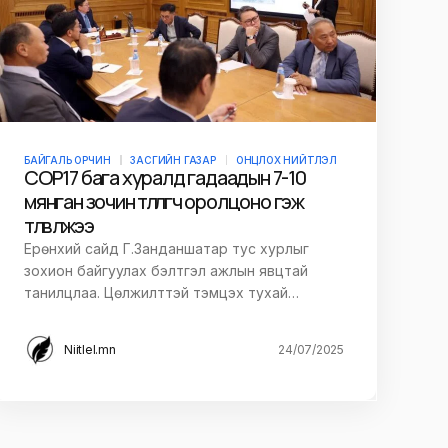
БАЙГАЛЬ ОРЧИН
ЗАСГИЙН ГАЗАР
ОНЦЛОХ НИЙТЛЭЛ
COP17 бага хуралд гадаадын 7-10
мянган зочин төлөөлөгч оролцоно гэж
төлөвлөжээ
Ерөнхий сайд Г.Занданшатар тус хурлыг
зохион байгуулах бэлтгэл ажлын явцтай
танилцлаа. Цөлжилттэй тэмцэх тухай…
Niitlel.mn
24/07/2025