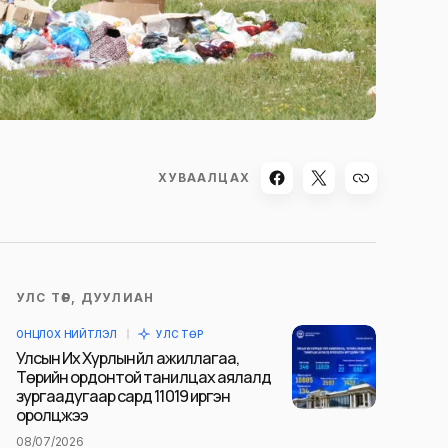
ХУВААЛЦАХ
УЛС ТӨР, ДУУЛИАН
ОНЦЛОХ НИЙТЛЭЛ
УЛС ТӨР
Улсын Их Хурлын үйл ажиллагаа,
Төрийн ордонтой танилцах аялалд
зургаадугаар сард 11019 иргэн
оролцжээ
08/07/2026