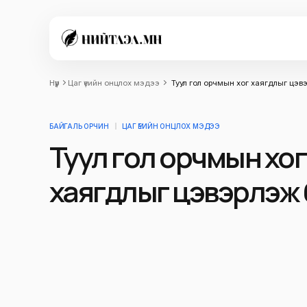
Нүүр
Цаг үеийн онцлох мэдээ
Туул гол орчмын хог хаягдлыг цэв
БАЙГАЛЬ ОРЧИН
ЦАГ ҮЕИЙН ОНЦЛОХ МЭДЭЭ
Туул гол орчмын хог
хаягдлыг цэвэрлэж