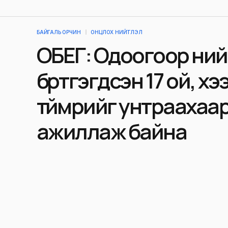
БАЙГАЛЬ ОРЧИН
ОНЦЛОХ НИЙТЛЭЛ
ОБЕГ: Одоогоор ний
бүртгэгдсэн 17 ой, х
түймрийг унтраахаа
ажиллаж байна