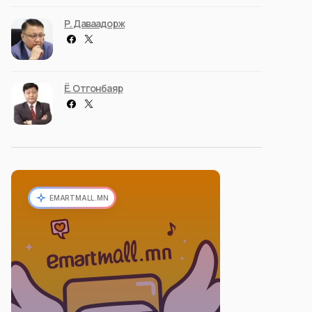
Р. Даваадорж
Ё. Отгонбаяр
EMARTMALL.MN