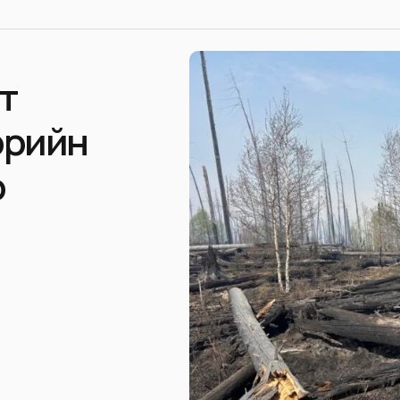
т
ээрийн
р