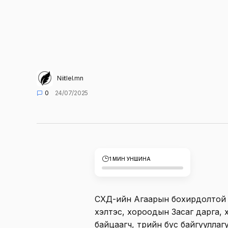
Niitlel.mn
0
24/07/2025
1 МИН УНШИНА
СХД-ийн Агаарын бохирдолтой 
хэлтэс, хороодын Засаг дарга, 
байцаагч, төрийн бус байгуулла