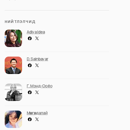
НИЙТЛЭЛЧИД
Adiya Idea
D. Sainbayar
Г. Мэнд-Ооёо
Мөнгөндалай