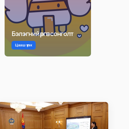
Бэлэгний өргөн сонголт
Цааш үзэх