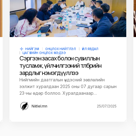
НИЙГЭМ
ОНЦЛОХ НИЙТЛЭЛ
ҮЙЛ ЯВДАЛ
ЦАГ ҮЕИЙН ОНЦЛОХ МЭДЭЭ
Сэргээн засах болон сувиллын
тусламж, үйлчилгээний төлбөрийн
зардлыг нэмэгдүүллээ
Нийгмийн даатгалын үндэсний зөвлөлийн
ээлжит хуралдаан 2025 оны 07 дугаар сарын
23-ны өдөр боллоо. Хуралдаанаар…
Niitlel.mn
25/07/2025