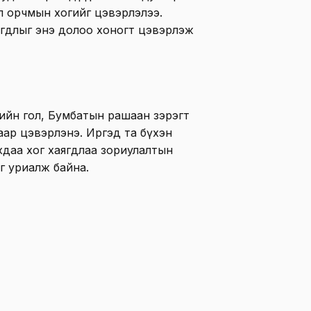
л орчмын хогийг цэвэрлэлээ.
ягдлыг энэ долоо хоногт цэвэрлэж
гийн гол, Бумбатын рашаан зэрэгт
аар цэвэрлэнэ. Иргэд та бүхэн
хдаа хог хаягдлаа зориулалтын
г уриалж байна.