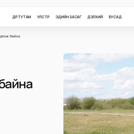
ӨДӨР ТУТАМ
УЛС ТӨР
ЭДИЙН ЗАСАГ
ДЭЛХИЙ
БУСАД
эрлэж байна
 байна