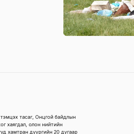
тэмцэх тасаг, Онцгой байдлын
хог хаягдал, олон нийтийн
гууд хамтран дүүргийн 20 дугаар