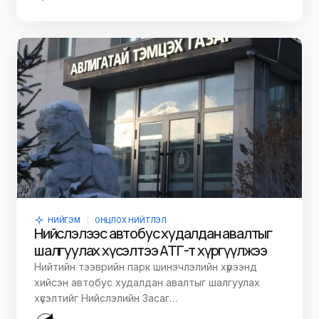
НИЙГЭМ
ОНЦЛОХ НИЙТЛЭЛ
Нийслэлээс автобус худалдан авалтыг
шалгуулах хүсэлтээ АТГ-т хүргүүлжээ
Нийтийн тээврийн парк шинэчлэлийн хүрээнд
хийсэн автобус худалдан авалтыг шалгуулах
хүсэлтийг Нийслэлийн Засаг…