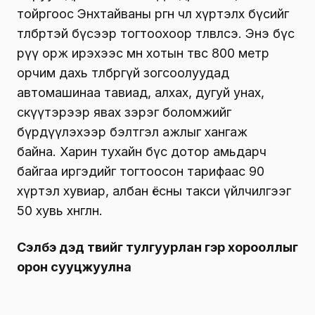
тойргоос Энхтайваны өргөн чөлөө хүртэлх бүсийг
төлбөртэй бүсээр тогтоохоор төлөвлөсөэ. Энэ бүс
рүү орж ирэхээс өмнө хотын төвөөс 800 метр
орчим дахь төлбөргүй зогсоолуудад
автомашинаа тавиад, алхах, дугуй унах,
скүүтэрээр явах зэрэг боломжийг
бүрдүүлэхээр бэлтгэл ажлыг хангаж
байна. Харин тухайн бүс дотор амьдарч
байгаа иргэдийг тогтоосон тарифаас 90
хүртэл хувиар, албан ёсны такси үйлчилгээг
50 хувь хөнгөлнө.
Сэлбэ дэд төвийг тулгуурлан гэр хорооллыг
орон сууцжуулна