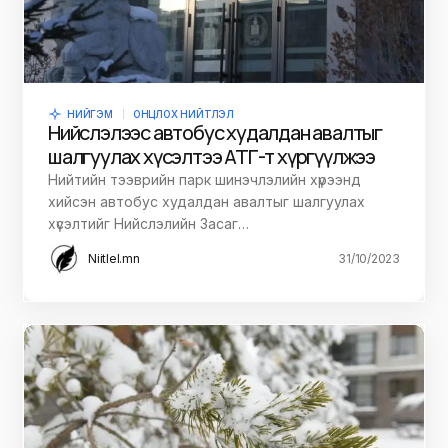
НИЙГЭМ
ОНЦЛОХ НИЙТЛЭЛ
Нийслэлээс автобус худалдан авалтыг
шалгуулах хүсэлтээ АТГ-т хүргүүлжээ
Нийтийн тээврийн парк шинэчлэлийн хүрээнд
хийсэн автобус худалдан авалтыг шалгуулах
хүсэлтийг Нийслэлийн Засаг…
Niitlel.mn
31/10/2023