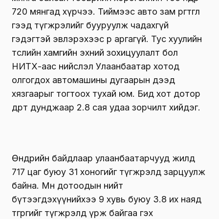
720 мянгад хүрчээ. Тиймээс авто зам өргөтгөлөө
гээд түгжрэлийг бууруулж чадахгүй
гэдэгтэй эвлэрэхээс өөр аргагүй. Тус хуулийн
төслийн хамгийн эхний зохицуулалт бол
НИТХ-аас нийслэл Улаанбаатар хотод
олгогдох автомашины дугаарын дээд
хязгаарыг тогтоох тухай юм. Бид хот дотор
өдөрт дунджаар 2.8 сая удаа зорчилт хийдэг.
Өнөөдрийн байдлаар улаанбаатарчууд жилд
717 цаг буюу 31 хоногийг түгжрэлд зарцуулж
байна. Мөн дотоодын нийт
бүтээгдэхүүнийхээ 9 хувь буюу 3.8 их наяд
төгрөгийг түгжрэлд үрж байгаа гэх