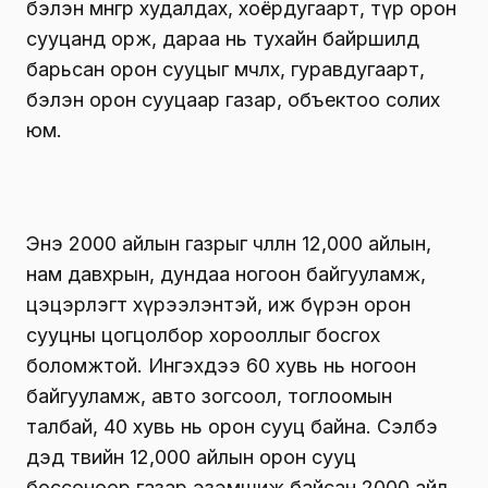
бэлэн мөнгөөр худалдах, хоёрдугаарт, түр орон
сууцанд орж, дараа нь тухайн байршилд
барьсан орон сууцыг өмчлөх, гуравдугаарт,
бэлэн орон сууцаар газар, объектоо солих
юм.
Энэ 2000 айлын газрыг чөлөөлөн 12,000 айлын,
нам давхрын, дундаа ногоон байгууламж,
цэцэрлэгт хүрээлэнтэй, иж бүрэн орон
сууцны цогцолбор хорооллыг босгох
боломжтой. Ингэхдээ 60 хувь нь ногоон
байгууламж, авто зогсоол, тоглоомын
талбай, 40 хувь нь орон сууц байна. Сэлбэ
дэд төвийн 12,000 айлын орон сууц
боссоноор газар эзэмшиж байсан 2000 айл