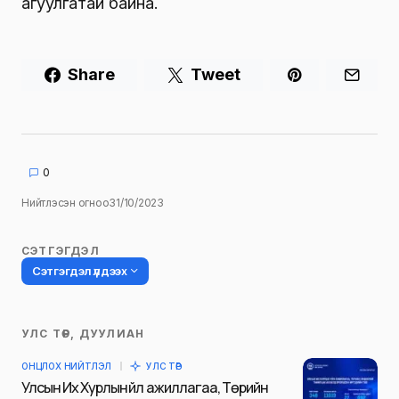
агуулгатай байна.
Share
Tweet
0
Нийтлэсэн огноо
31/10/2023
СЭТГЭГДЭЛ
Сэтгэгдэл үлдээх
УЛС ТӨР, ДУУЛИАН
Таны имэйл хаягийг нийтлэхгүй.
ОНЦЛОХ НИЙТЛЭЛ
УЛС ТӨР
Шаардлагатай талбаруудыг
*
гэж
Улсын Их Хурлын үйл ажиллагаа, Төрийн
тэмдэглэсэн