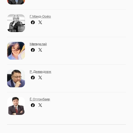
Г. Мэнд-Ооёо
Мөнгөндалай
Р. Даваадорж
Ё. Отгонбаяр