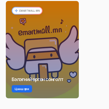
EMARTMALL.MN
Бэлэгний өргөн сонголт
Цааш үзэх