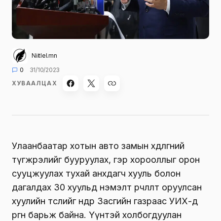
Niitlel.mn
0
31/10/2023
ХУВААЛЦАХ
Улаанбаатар хотын авто замын хөдөлгөөний
түгжрэлийг бууруулах, гэр хорооллыг орон
сууцжуулах тухай анхдагч хууль болон
дагалдах 30 хуульд нэмэлт өөрчлөлт оруулсан
хуулийн төслийг өнөөдөр Засгийн газраас УИХ-д
өргөн барьж байна. Үүнтэй холбогдуулан