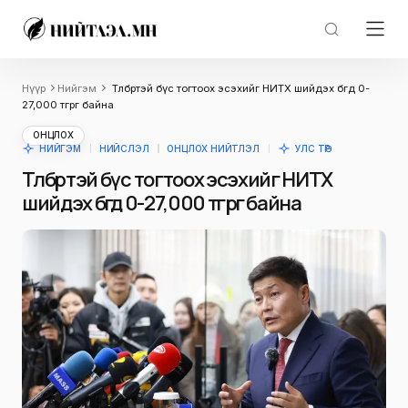
Нүүр
Нийгэм
Төлбөртэй бүс тогтоох эсэхийг НИТХ шийдэх бөгөөд 0-
27,000 төгрөг байна
ОНЦЛОХ
НИЙГЭМ
НИЙСЛЭЛ
ОНЦЛОХ НИЙТЛЭЛ
УЛС ТӨР
Төлбөртэй бүс тогтоох эсэхийг НИТХ
шийдэх бөгөөд 0-27,000 төгрөг байна