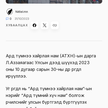
Niitlel.mn
0
31/10/2023
ХУВААЛЦАХ
Ард түмнээ хайрлая нам (АТХН)-ын дарга
Л.Аззаяагаас Улсын дээд шүүхэд 2023
оны 10 дугаар сарын 30-ны өдөр өргөдөл
ирүүллээ.
Уг өргөдөл нь “Ард түмнээ хайрлая нам”-ын
нэрийг “Ард түмний хүч нам” болгож
өөрчилснийг улсын бүртгэлд бүртгүүлэх