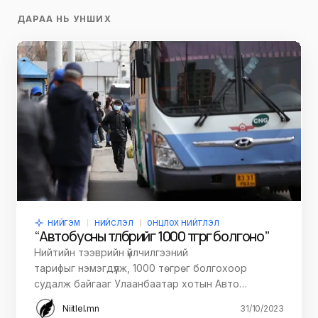
ДАРАА НЬ УНШИХ
НИЙГЭМ
НИЙСЛЭЛ
ОНЦЛОХ НИЙТЛЭЛ
“Автобусны төлбөрийг 1000 төгрөг болгоно”
Нийтийн тээврийн үйлчилгээний
тарифыг нэмэгдүүлж, 1000 төгрөг болгохоор
судалж байгааг Улаанбаатар хотын Авто…
Niitlel.mn
31/10/2023