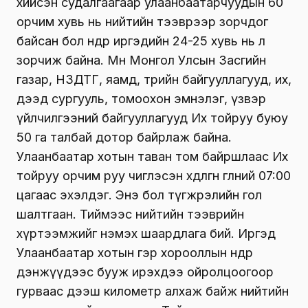
хийсэн судалгаагаар улаанбаатарчуудын 60
орчим хувь нь нийтийн тээврээр зорчдог
байсан бол өнөөдөр иргэдийн 24-25 хувь нь л
зорчиж байна. Мөн Монгол Улсын Засгийн
газар, НЗДТГ, яамд, төрийн байгууллагууд, их,
дээд сургууль, томоохон эмнэлэг, үзвэр
үйлчилгээний байгууллагууд Их тойруу буюу
50 га талбай дотор байрлаж байна.
Улаанбаатар хотын таван том байршлаас Их
тойруу орчим руу чиглэсэн хөдөлгөөн өглөөний 07:00
цагаас эхэлдэг. Энэ бол түгжрэлийн гол
шалтгаан. Тиймээс нийтийн тээврийн
хүртээмжийг нэмэх шаардлага бий. Иргэд
Улаанбаатар хотын гэр хорооллын өндөр
дэнжүүдээс бууж ирэхдээ ойролцоогоор
гурваас дээш километр алхаж байж нийтийн