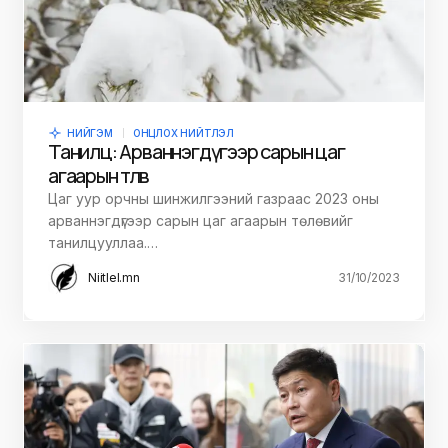
НИЙГЭМ
ОНЦЛОХ НИЙТЛЭЛ
Танилц: Арваннэгдүгээр сарын цаг
агаарын төлөв
Цаг уур орчны шинжилгээний газраас 2023 оны
арваннэгдүгээр сарын цаг агаарын төлөвийг
танилцууллаа.…
Niitlel.mn
31/10/2023