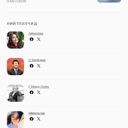
03/07/2026
НИЙТЛЭЛЧИД
Adiya Idea
D. Sainbayar
Г. Мэнд-Ооёо
Мөнгөндалай