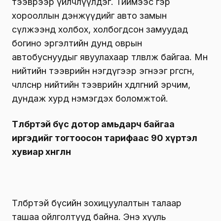
тээврээр үйлчлүүлдэг. Тиймээс гэр
хорооллын дэнжүүдийг авто замын
сүлжээнд холбох, холбогдсон замуудад
богино эргэлтийн дунд оврын
автобуснуудыг явуулахаар төлөвлөж байгаа. Мөн
нийтийн тээврийн нэгдүгээр эгнээг өргөсгөн,
чөлөөлснөөр нийтийн тээврийн хөдөлгөөний эрчим,
дундаж хурд нэмэгдэх боломжтой.
Төлбөртэй бүс дотор амьдарч байгаа
иргэдийг тогтоосон тарифаас 90 хүртэл
хувиар хөнгөлнө
Төлбөртэй бүсийн зохицуулалтын талаар
ташаа ойлголтууд байна. Энэ хууль