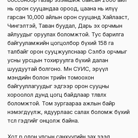
нь орон сууцандаа ороод, цаана нь илүү
гарсан 10,000 айлын орон сууцанд Хайлааст,
Чингэлтэй, Таван буудал, Дарь эх орчмын
айлуудыг оруулах боломжтой. Тус барилга
байгууламжийн цогцолбор бүхий 158 га
талбайг орон сууцжуулснаар Сэлбэ орчмыг
усны урсцын тохируулга бүхий далан
шуудуутай болгоно. Мөн СУИС, эрүүл
мэндийн болон төрийн томоохон
байгууллагуудыг эдгээр орон сууцны
хороолол дунд цогц байдлаар төлөвлөх
боломжтой. Том зургаараа ажлын байр
нэмэгдүүлж, ядуурлаас салах боломж бүхий
төсөл гэдгийг онцолж байна.
Хот өөрөө олон улсын санхүүгийн зах зээл