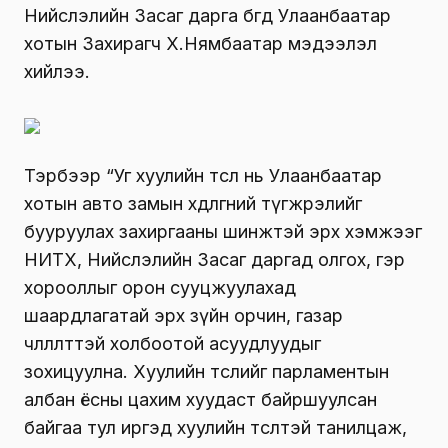
Нийслэлийн Засаг дарга бөгөөд Улаанбаатар
хотын Захирагч Х.Нямбаатар мэдээлэл
хийлээ.
Тэрбээр “Уг хуулийн төсөл нь Улаанбаатар
хотын авто замын хөдөлгөөний түгжрэлийг
бууруулах захиргааны шинжтэй эрх хэмжээг
НИТХ, Нийслэлийн Засаг даргад олгох, гэр
хорооллыг орон сууцжуулахад
шаардлагатай эрх зүйн орчин, газар
чөлөөлөлттэй холбоотой асуудлуудыг
зохицуулна. Хуулийн төслийг парламентын
албан ёсны цахим хуудаст байршуулсан
байгаа тул иргэд хуулийн төсөлтэй танилцаж,