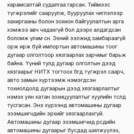
харамсалтай судалгаа гарсан. Тиймээс
түгжрэлийг сааруулж, бууруулах чиглэлээр
захиргааны болон зохион байгуулалтын арга
хэмжээ авч чадахгүй бол дээрх алдагдсан
боломж улам өснө. Эхний ээлжид замбараагүй
орж ирж буй импортын автомашины тоог
дугаар олголтоор хязгаарлах зарчмыг барьж
байна. Үүний тулд дугаар олголтын дээд
хязгаарыг НИТХ тогтоох бөгөөд түгжрэл саарч,
авто замын хүртээмж нэмэгдсэн
тохиолдолд дугаарын дээд хязгаарлалтыг
нэмэх уян хатан зохицуулалтыг хуулийн төсөлд
тусгасан. Энэ хүрээнд автомашины дугаар
эзэмшигчдийн эрхийг хязгаарлахгүй.
Автомашины дугаар эзэмшигчид өөрсдийн
автомашины дугаарыг бусдад шилжүүлэх,