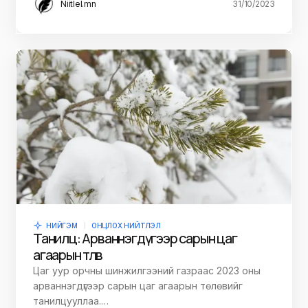
Niitlel.mn
31/10/2023
НИЙГЭМ
ОНЦЛОХ НИЙТЛЭЛ
Танилц: Арваннэгдүгээр сарын цаг
агаарын төлөв
Цаг уур орчны шинжилгээний газраас 2023 оны
арваннэгдүгээр сарын цаг агаарын төлөвийг
танилцууллаа.…