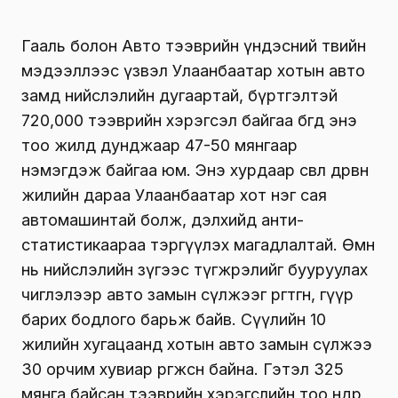
Гааль болон Авто тээврийн үндэсний төвийн
мэдээллээс үзвэл Улаанбаатар хотын авто
замд нийслэлийн дугаартай, бүртгэлтэй
720,000 тээврийн хэрэгсэл байгаа бөгөөд энэ
тоо жилд дунджаар 47-50 мянгаар
нэмэгдэж байгаа юм. Энэ хурдаар өсвөл дөрвөн
жилийн дараа Улаанбаатар хот нэг сая
автомашинтай болж, дэлхийд анти-
статистикаараа тэргүүлэх магадлалтай. Өмнө
нь нийслэлийн зүгээс түгжрэлийг бууруулах
чиглэлээр авто замын сүлжээг өргөтгөн, гүүр
барих бодлого барьж байв. Сүүлийн 10
жилийн хугацаанд хотын авто замын сүлжээ
30 орчим хувиар өргөжсөн байна. Гэтэл 325
мянга байсан тээврийн хэрэгслийн тоо өнөөдөр