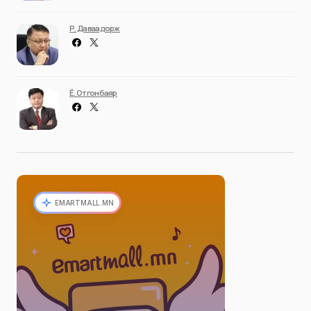
Р. Даваадорж
Ё. Отгонбаяр
EMARTMALL.MN