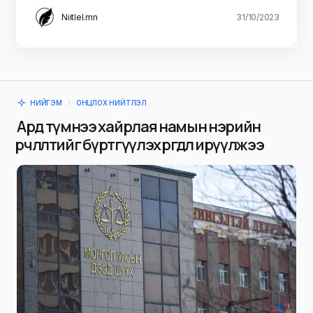
Niitlel.mn
31/10/2023
НИЙГЭМ
ОНЦЛОХ НИЙТЛЭЛ
Ард түмнээ хайрлая намын нэрийн
өөрчлөлтийг бүртгүүлэх өргөдөл ирүүлжээ