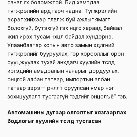
санал өгөх боломжтой. Бид хамтдаа
түгжрэлийн ард гарч чадна. Түгжрэлийн
эсрэг хийхээр төлөвлөж буй ажлыг ямагт
болохгүй, бүтэхгүй гэх өнцгөөс хараад байвал
жил ирэх тусам нөхцөл байдал хүндэрнэ.
Улаанбаатар хотын авто замын хөдөлгөөний
түгжрэлийг бууруулах, гэр хорооллыг орон
сууцжуулах тухай анхдагч хуулийн төсөлд
иргэдийн амьдралын чанарыг дордуулах,
онцгой албан татвар, импортын албан
татвар зэрэгт өөрчлөлт оруулсан ямар нэг
зохицуулалт тусгаагүй гэдгийг онцолъё” гэв.
Автомашины дугаар олголтыг хязгаарлах
бодлогыг хуулийн төсөлд тусгасан