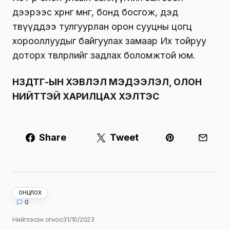
дээрээс хөрөнгө мөнгө, бонд босгож, дэд
төвүүддээ тулгуурлан орон сууцны цогц
хорооллуудыг байгуулах замаар Их тойруу
доторх төвлөрлийг задлах боломжтой юм.
НЗДТГ-ЫН ХЭВЛЭЛ МЭДЭЭЛЭЛ, ОЛОН
НИЙТТЭЙ ХАРИЛЦАХ ХЭЛТЭС
Share
Tweet
ОНЦЛОХ
0
Нийтлэсэн огноо
31/10/2023