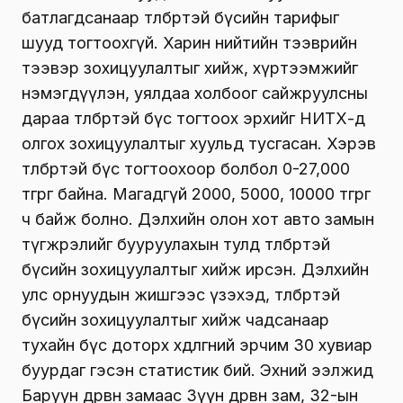
батлагдсанаар төлбөртэй бүсийн тарифыг
шууд тогтоохгүй. Харин нийтийн тээврийн
тээвэр зохицуулалтыг хийж, хүртээмжийг
нэмэгдүүлэн, уялдаа холбоог сайжруулсны
дараа төлбөртэй бүс тогтоох эрхийг НИТХ-д
олгох зохицуулалтыг хуульд тусгасан. Хэрэв
төлбөртэй бүс тогтоохоор болбол 0-27,000
төгрөг байна. Магадгүй 2000, 5000, 10000 төгрөг
ч байж болно. Дэлхийн олон хот авто замын
түгжрэлийг бууруулахын тулд төлбөртэй
бүсийн зохицуулалтыг хийж ирсэн. Дэлхийн
улс орнуудын жишгээс үзэхэд, төлбөртэй
бүсийн зохицуулалтыг хийж чадсанаар
тухайн бүс доторх хөдөлгөөний эрчим 30 хувиар
буурдаг гэсэн статистик бий. Эхний ээлжид
Баруун дөрвөн замаас Зүүн дөрвөн зам, 32-ын