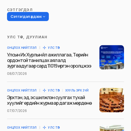
СЭТГЭГДЭЛ
Сэтгэгдэл үлдээх
УЛС ТӨР, ДУУЛИАН
Таны имэйл хаягийг нийтлэхгүй.
ОНЦЛОХ НИЙТЛЭЛ
УЛС ТӨР
Шаардлагатай талбаруудыг
*
гэж
Улсын Их Хурлын үйл ажиллагаа, Төрийн
тэмдэглэсэн
ордонтой танилцах аялалд
зургаадугаар сард 11019 иргэн оролцжээ
Name
*
08/07/2026
ОНЦЛОХ НИЙТЛЭЛ
УЛС ТӨР
ХУУЛЬ ЭРХ ЗҮЙ
E-mail
*
Эрхтэн, эд, эс шилжүүлэн суулгах тухай
хуулийг ердийн журмаар дагаж мөрдөнө
07/07/2026
Сэтгэгдэл
*
ОНЦЛОХ НИЙТЛЭЛ
УЛС ТӨР