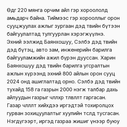
Өдгөө 220 мянга орчим айл гэр хороололд
амьдарч байна. Тиймээс гэр хорооллыг орон
сууцжуулах ажлыг зургаан дэд төвийн бүтээн
байгуулалтад тулгуурлан хэрэгжүүлнэ.
Эхний ээлжид Баянхошуу, Сэлбэ дэд төвийн
дэд бүтэц, авто зам, инженерийн барилга
байгууламжийн ажил бүрэн дууссан. Харин
Баянхошуу дэд төвийн барилга угсралтын
ажлын хүрээнд эхний 800 айлын орон сууц
2024 онд ашиглалтад орно. Сэлбэ дэд төвийн
тухайд 158 га газрын 2000 нэгж талбар дахь
айлуудын газрыг чөлөөлөхөөр төлөвлөлт гаргасан.
Газар чөлөөлөлт хийхдээ иргэдтэй тохиролцох
гурван зохицуулалтыг хуулийн төсөлд тусгасан.
Нэгдүгээрт, иргэд газраа жишиг үнээр буюу