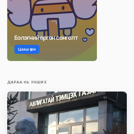
Бэлэгний өргөн сонголт
Цааш үзэх
ДАРАА НЬ УНШИХ