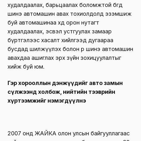
худалдаалах, барьцаалах боломжтой бөгөөд
шинэ автомашин авах тохиолдолд эзэмшиж
буй автомашинаа хөдөө орон нутагт
худалдаалах, эсвэл устгуулах замаар
бүртгэлээс хасалт хийлгээд дугаараа
бусдад шилжүүлэх болон өөрөө шинэ автомашин
авахдаа ашиглах эрх зүйн зохицуулалтыг
хийж буй юм.
Гэр хорооллын дэнжүүдийг авто замын
сүлжээнд холбож, нийтийн тээврийн
хүртээмжийг нэмэгдүүлнэ
2007 онд ЖАЙКА олон улсын байгууллагаас