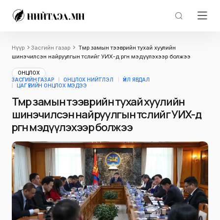
Нүүр
Засгийн газар
Төмөр замын тээврийн тухай хуулийн
шинэчилсэн найруулгын төслийг УИХ-д өргөн мэдүүлэхээр болжээ
ОНЦЛОХ
ЗАСГИЙН ГАЗАР
ОНЦЛОХ НИЙТЛЭЛ
ҮЙЛ ЯВДАЛ
ЦАГ ҮЕИЙН ОНЦЛОХ МЭДЭЭ
Төмөр замын тээврийн тухай хуулийн
шинэчилсэн найруулгын төслийг УИХ-д
өргөн мэдүүлэхээр болжээ