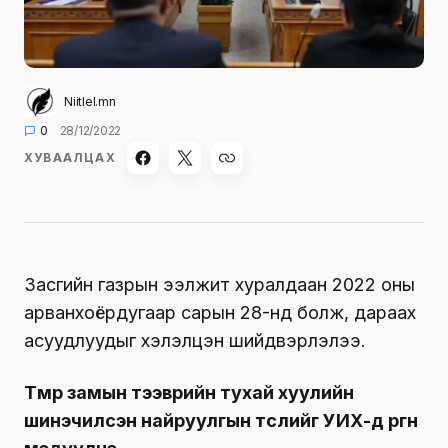
Niitlel.mn
0
28/12/2022
ХУВААЛЦАХ
Засгийн газрын ээлжит хуралдаан 2022 оны
арванхоёрдугаар сарын 28-нд болж, дараах
асуудлуудыг хэлэлцэн шийдвэрлэлээ.
Төмөр замын тээврийн тухай хуулийн
шинэчилсэн найруулгын төслийг УИХ-д өргөн