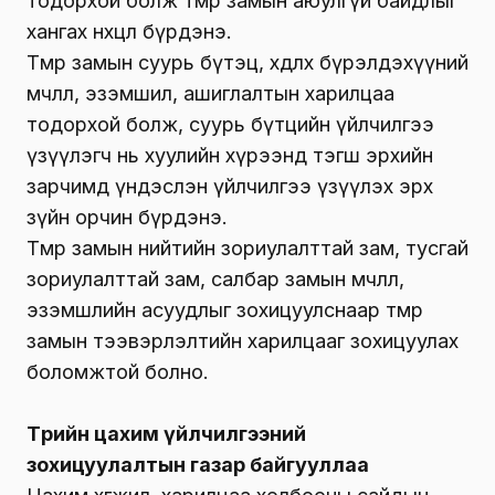
тодорхой болж төмөр замын аюулгүй байдлыг
хангах нөхцөл бүрдэнэ.
Төмөр замын суурь бүтэц, хөдлөх бүрэлдэхүүний
өмчлөл, эзэмшил, ашиглалтын харилцаа
тодорхой болж, суурь бүтцийн үйлчилгээ
үзүүлэгч нь хуулийн хүрээнд тэгш эрхийн
зарчимд үндэслэн үйлчилгээ үзүүлэх эрх
зүйн орчин бүрдэнэ.
Төмөр замын нийтийн зориулалттай зам, тусгай
зориулалттай зам, салбар замын өмчлөл,
эзэмшлийн асуудлыг зохицуулснаар төмөр
замын тээвэрлэлтийн харилцааг зохицуулах
боломжтой болно.
Төрийн цахим үйлчилгээний
зохицуулалтын газар байгууллаа