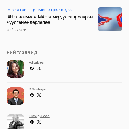
time I comment.
УЛС ТӨР
ЦАГ ҮЕИЙН ОНЦЛОХ МЭДЭЭ
Илгээх
АН санаачилж, МАН замхруулсаар хаврын
чуулган өндөрлөлөө
03/07/2026
НИЙТЛЭЛЧИД
Adiya Idea
D. Sainbayar
Г. Мэнд-Ооёо