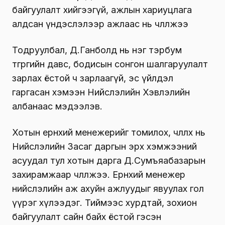
байгуулалт хийгээгүй, ажлын хариуцлага
алдсан үндэслэлээр ажлаас нь чөлөөлжээ
Тодруулбал, Д.Ганболд нь нэг тэрбум
төгрөгийн давс, бодисын сонгон шалгаруулалт
зарлах ёстой ч зарлаагүй, эс үйлдэл
гаргасан хэмээн Нийслэлийн Хэвлэлийн
албанаас мэдээлэв.
Хотын ерөнхий менежерийг томилох, чөлөөлөх нь
Нийслэлийн Засаг даргын эрх хэмжээний
асуудал тул хотын дарга Д.Сумъяабазарын
захирамжаар чөлөөлжээ. Ерөнхий менежер
нийслэлийн аж ахуйн ажлуудыг явуулах гол
үүрэг хүлээдэг. Тиймээс хурдтай, зохион
байгуулалт сайн байх ёстой гэсэн