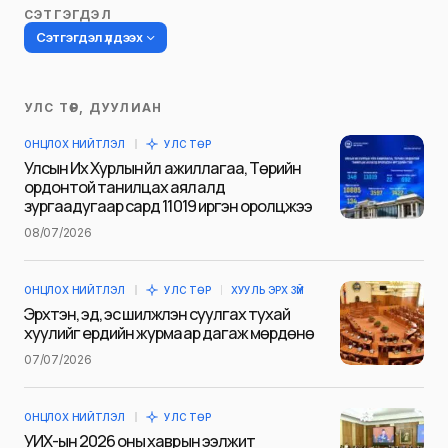
СЭТГЭГДЭЛ
Сэтгэгдэл үлдээх
УЛС ТӨР, ДУУЛИАН
Таны имэйл хаягийг нийтлэхгүй.
ОНЦЛОХ НИЙТЛЭЛ
УЛС ТӨР
Шаардлагатай талбаруудыг
*
гэж
Улсын Их Хурлын үйл ажиллагаа, Төрийн
тэмдэглэсэн
ордонтой танилцах аялалд
зургаадугаар сард 11019 иргэн оролцжээ
Name
*
08/07/2026
ОНЦЛОХ НИЙТЛЭЛ
УЛС ТӨР
ХУУЛЬ ЭРХ ЗҮЙ
E-mail
*
Эрхтэн, эд, эс шилжүүлэн суулгах тухай
хуулийг ердийн журмаар дагаж мөрдөнө
07/07/2026
Сэтгэгдэл
*
ОНЦЛОХ НИЙТЛЭЛ
УЛС ТӨР
УИХ-ын 2026 оны хаврын ээлжит