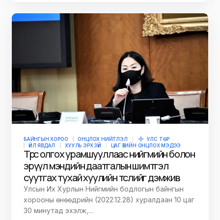
БАЙНГЫН ХОРОО
ОНЦЛОХ НИЙТЛЭЛ
УЛС ТӨР
ҮЙЛ ЯВДАЛ
ХУУЛЬ ЭРХ ЗҮЙ
ЦАГ ҮЕИЙН ОНЦЛОХ МЭДЭЭ
Төрөөс олгох урамшууллаас нийгмийн болон
эрүүл мэндийн даатгалын шимтгэл
суутгах тухай хуулийн төслийг дэмжив
Улсын Их Хурлын Нийгмийн бодлогын байнгын
хорооны өнөөдрийн (2022.12.28) хуралдаан 10 цаг
30 минутад эхэлж,…