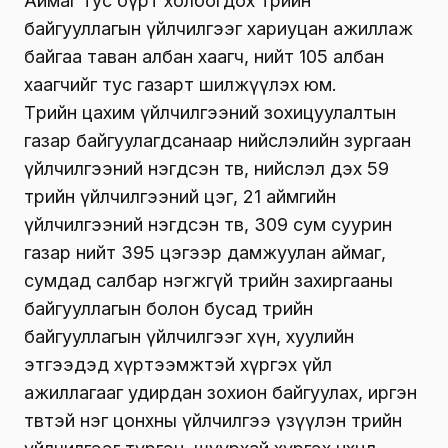
Аймаг тус бүрт холбогдох төрийн
байгууллагын үйлчилгээг хариуцан ажиллаж
байгаа таван албан хаагч, нийт 105 албан
хаагчийг тус газарт шилжүүлэх юм.
Төрийн цахим үйлчилгээний зохицуулалтын
газар байгуулагдсанаар нийслэлийн зургаан
үйлчилгээний нэгдсэн төв, нийслэл дэх 59
төрийн үйлчилгээний цэг, 21 аймгийн
үйлчилгээний нэгдсэн төв, 309 сум суурин
газар нийт 395 цэгээр дамжуулан аймаг,
сумдад салбар нэгжгүй төрийн захиргааны
байгууллагын болон бусад төрийн
байгууллагын үйлчилгээг хүн, хуулийн
этгээдэд хүртээмжтэй хүргэх үйл
ажиллагааг удирдан зохион байгуулах, иргэн
төвтэй нэг цонхны үйлчилгээ үзүүлэн төрийн