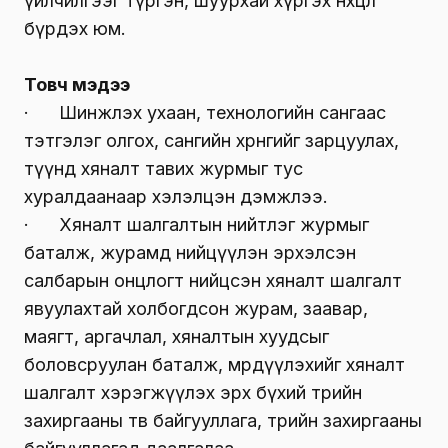
үйлчилгээг түргэн, шуурхай хүргэх нөхцөл
бүрдэх юм.
Товч мэдээ
· Шинжлэх ухаан, технологийн сангаас
тэтгэлэг олгох, сангийн хөрөнгийг зарцуулах,
түүнд хяналт тавих журмыг тус
хуралдаанаар хэлэлцэн дэмжлээ.
· Хяналт шалгалтын нийтлэг журмыг
баталж, журамд нийцүүлэн эрхэлсэн
салбарын онцлогт нийцсэн хяналт шалгалт
явуулахтай холбогдсон журам, заавар,
маягт, аргачлал, хяналтын хуудсыг
боловсруулан баталж, мөрдүүлэхийг хяналт
шалгалт хэрэгжүүлэх эрх бүхий төрийн
захиргааны төв байгууллага, төрийн захиргааны