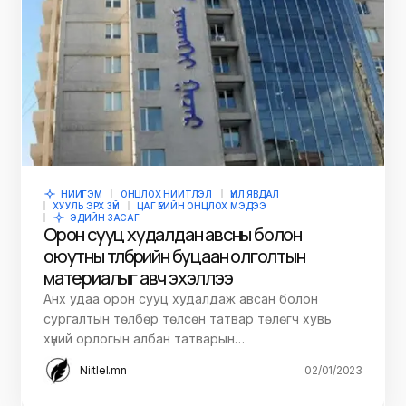
НИЙГЭМ
ОНЦЛОХ НИЙТЛЭЛ
ҮЙЛ ЯВДАЛ
ХУУЛЬ ЭРХ ЗҮЙ
ЦАГ ҮЕИЙН ОНЦЛОХ МЭДЭЭ
ЭДИЙН ЗАСАГ
Орон сууц худалдан авсны болон
оюутны төлбөрийн буцаан олголтын
материалыг авч эхэллээ
Анх удаа орон сууц худалдаж авсан болон
сургалтын төлбөр төлсөн татвар төлөгч хувь
хүний орлогын албан татварын…
Niitlel.mn
02/01/2023