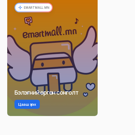
EMARTMALL.MN
Бэлэгний өргөн сонголт
Цааш үзэх