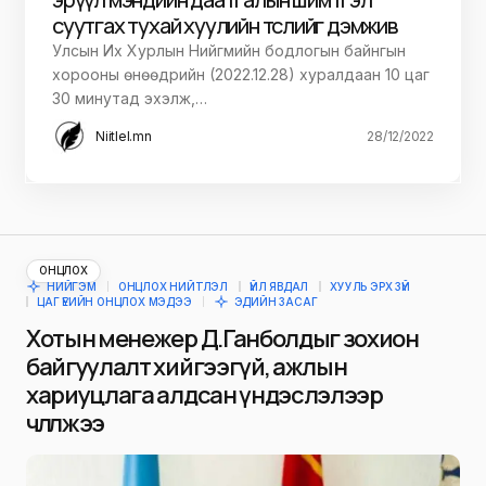
суутгах тухай хуулийн төслийг дэмжив
Улсын Их Хурлын Нийгмийн бодлогын байнгын
хорооны өнөөдрийн (2022.12.28) хуралдаан 10 цаг
30 минутад эхэлж,…
Niitlel.mn
28/12/2022
ОНЦЛОХ
НИЙГЭМ
ОНЦЛОХ НИЙТЛЭЛ
ҮЙЛ ЯВДАЛ
ХУУЛЬ ЭРХ ЗҮЙ
ЦАГ ҮЕИЙН ОНЦЛОХ МЭДЭЭ
ЭДИЙН ЗАСАГ
Хотын менежер Д.Ганболдыг зохион
байгуулалт хийгээгүй, ажлын
хариуцлага алдсан үндэслэлээр
чөлөөлжээ