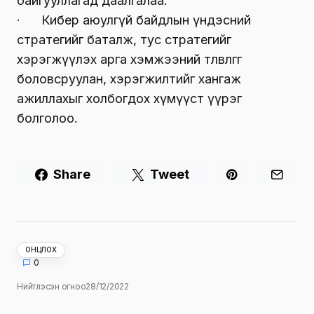
байгууллагад даалгалаа.
· Кибер аюулгүй байдлын үндэсний
стратегийг баталж, тус стратегийг
хэрэгжүүлэх арга хэмжээний төлөвлөгөөг
боловсруулан, хэрэгжилтийг хангаж
ажиллахыг холбогдох хүмүүст үүрэг
болголоо.
Share
Tweet
ОНЦЛОХ
0
Нийтлэсэн огноо
28/12/2022