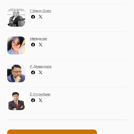
Г. Мэнд-Ооёо
Мөнгөндалай
Р. Даваадорж
Ё. Отгонбаяр