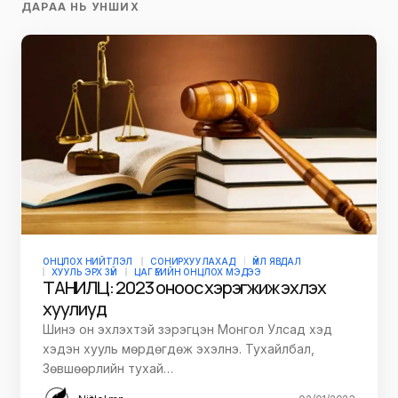
ДАРАА НЬ УНШИХ
ОНЦЛОХ НИЙТЛЭЛ
СОНИРХУУЛАХАД
ҮЙЛ ЯВДАЛ
ХУУЛЬ ЭРХ ЗҮЙ
ЦАГ ҮЕИЙН ОНЦЛОХ МЭДЭЭ
ТАНИЛЦ: 2023 оноос хэрэгжиж эхлэх
хуулиуд
Шинэ он эхлэхтэй зэрэгцэн Монгол Улсад хэд
хэдэн хууль мөрдөгдөж эхэлнэ. Тухайлбал,
Зөвшөөрлийн тухай…