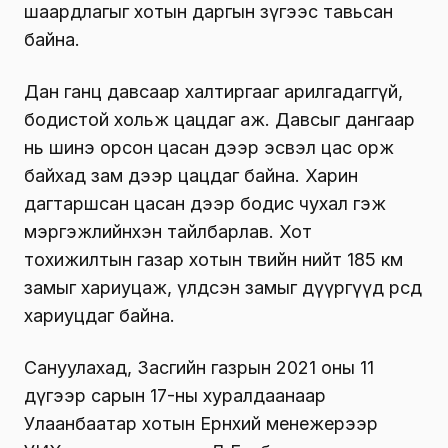
шаардлагыг хотын даргын зүгээс тавьсан
байна.
Дан ганц давсаар халтиргааг арилгадаггүй,
бодистой хольж цацдаг аж. Давсыг дангаар
нь шинэ орсон цасан дээр эсвэл цас орж
байхад зам дээр цацдаг байна. Харин
дагтаршсан цасан дээр бодис чухал гэж
мэргэжлийнхэн тайлбарлав. Хот
тохижилтын газар хотын төвийн нийт 185 км
замыг хариуцаж, үлдсэн замыг дүүргүүд өөрсдөө
хариуцдаг байна.
Сануулахад, Засгийн газрын 2021 оны 11
дүгээр сарын 17-ны хуралдаанаар
Улаанбаатар хотын Ерөнхий менежерээр