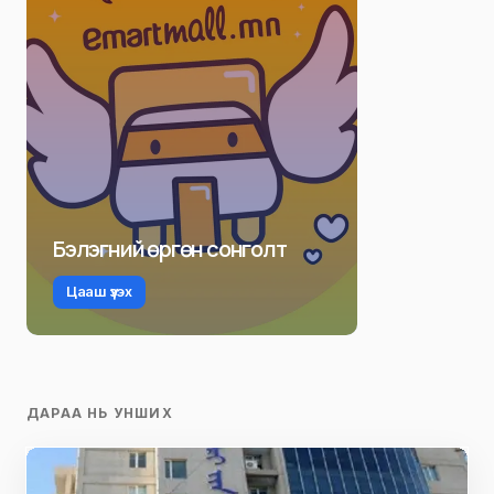
Бэлэгний өргөн сонголт
Цааш үзэх
ДАРАА НЬ УНШИХ