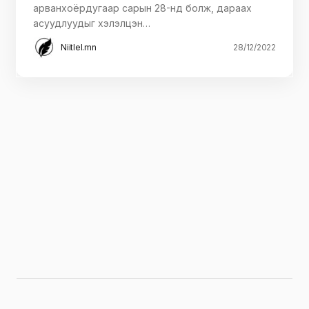
арванхоёрдугаар сарын 28-нд болж, дараах
асуудлуудыг хэлэлцэн…
Niitlel.mn
28/12/2022