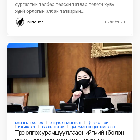
сургалтын төлбөр төлсөн татвар төлөгч хувь
хүний орлогын албан татварын…
Niitlel.mn
02/01/2023
БАЙНГЫН ХОРОО
ОНЦЛОХ НИЙТЛЭЛ
УЛС ТӨР
ҮЙЛ ЯВДАЛ
ХУУЛЬ ЭРХ ЗҮЙ
ЦАГ ҮЕИЙН ОНЦЛОХ МЭДЭЭ
Төрөөс олгох урамшууллаас нийгмийн болон
эрүүл мэндийн даатгалын шимтгэл