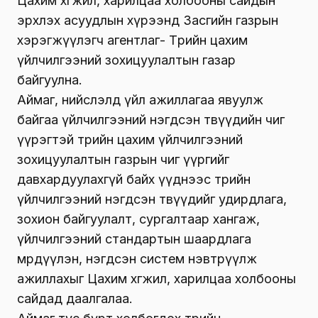
Цахим хөгжил, харилцаа холбооны сайдын
эрхлэх асуудлын хүрээнд Засгийн газрын
хэрэгжүүлэгч агентлаг- Төрийн цахим
үйлчилгээний зохицуулалтын газар
байгуулна.
Аймаг, нийслэлд үйл ажиллагаа явуулж
байгаа үйлчилгээний нэгдсэн төвүүдийн чиг
үүрэгтэй төрийн цахим үйлчилгээний
зохицуулалтын газрын чиг үүргийг
давхардуулахгүй байх үүднээс төрийн
үйлчилгээний нэгдсэн төвүүдийг удирдлага,
зохион байгуулалт, сургалтаар хангаж,
үйлчилгээний стандартын шаардлага
мөрдүүлэн, нэгдсэн систем нэвтрүүлж
ажиллахыг Цахим хөгжил, харилцаа холбооны
сайдад даалгалаа.