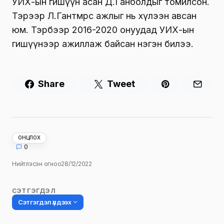
УИХ-ын гишүүн асан Д.Ганболдыг томилсон.
Тэрээр Л.Гантөмөрөөс ажлыг нь хүлээн авсан
юм. Тэрбээр 2016-2020 онуудад УИХ-ын
гишүүнээр ажиллаж байсан нэгэн билээ.
Share
Tweet
ОНЦЛОХ
0
Нийтлэсэн огноо
28/12/2022
СЭТГЭГДЭЛ
Сэтгэгдэл үлдээх