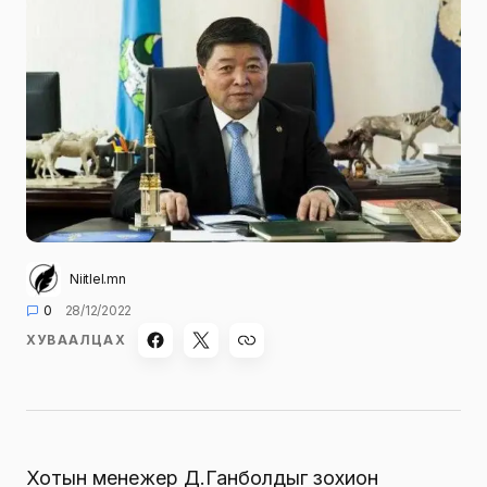
Niitlel.mn
0
28/12/2022
ХУВААЛЦАХ
Хотын менежер Д.Ганболдыг зохион