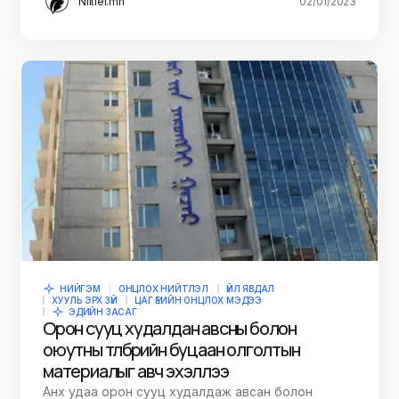
Niitlel.mn
02/01/2023
НИЙГЭМ
ОНЦЛОХ НИЙТЛЭЛ
ҮЙЛ ЯВДАЛ
ХУУЛЬ ЭРХ ЗҮЙ
ЦАГ ҮЕИЙН ОНЦЛОХ МЭДЭЭ
ЭДИЙН ЗАСАГ
Орон сууц худалдан авсны болон
оюутны төлбөрийн буцаан олголтын
материалыг авч эхэллээ
Анх удаа орон сууц худалдаж авсан болон