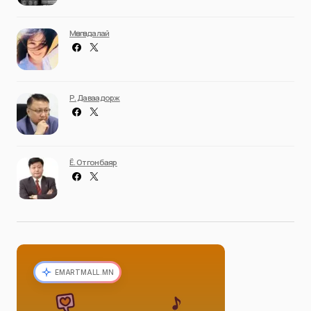
Мөнгөндалай
Р. Даваадорж
Ё. Отгонбаяр
EMARTMALL.MN