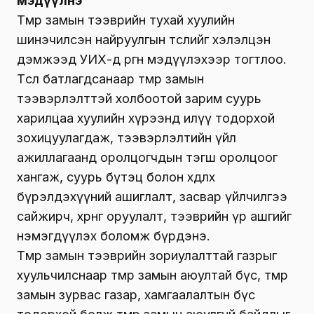
мэдүүлнэ
Төмөр замын тээврийн тухай хуулийн
шинэчилсэн найруулгын төслийг хэлэлцэн
дэмжээд УИХ-д өргөн мэдүүлэхээр тогтлоо.
Төсөл батлагдсанаар төмөр замын
тээвэрлэлттэй холбоотой зарим суурь
харилцаа хуулийн хүрээнд илүү тодорхой
зохицуулагдаж, тээвэрлэлтийн үйл
ажиллагаанд оролцогчдын тэгш оролцоог
хангаж, суурь бүтэц болон хөдлөх
бүрэлдэхүүний ашиглалт, засвар үйлчилгээ
сайжирч, хөрөнгө оруулалт, тээврийн үр ашгийг
нэмэгдүүлэх боломж бүрдэнэ.
Төмөр замын тээврийн зориулалттай газрыг
хуульчилснаар төмөр замын аюултай бүс, төмөр
замын зурвас газар, хамгаалалтын бүс