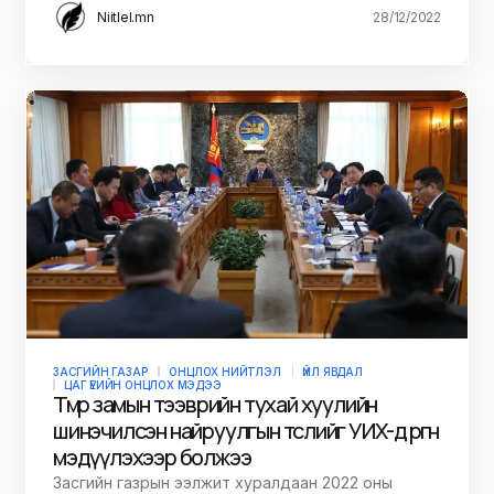
Niitlel.mn
28/12/2022
ЗАСГИЙН ГАЗАР
ОНЦЛОХ НИЙТЛЭЛ
ҮЙЛ ЯВДАЛ
ЦАГ ҮЕИЙН ОНЦЛОХ МЭДЭЭ
Төмөр замын тээврийн тухай хуулийн
шинэчилсэн найруулгын төслийг УИХ-д өргөн
мэдүүлэхээр болжээ
Засгийн газрын ээлжит хуралдаан 2022 оны