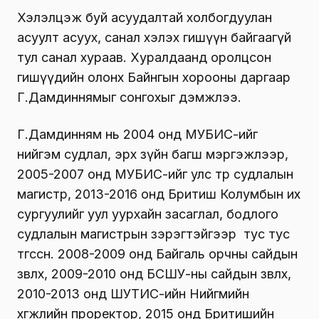
Хэлэлцэж буй асуудалтай холбогдуулан
асуулт асуух, санал хэлэх гишүүн байгаагүй
тул санал хураав. Хуралдаанд оролцсон
гишүүдийн олонх Байнгын хорооны даргаар
Г.Дамдиннямыг сонгохыг дэмжлээ.
Г.Дамдинням нь 2004 онд МУБИС-ийг
нийгэм судлал, эрх зүйн багш мэргэжлээр,
2005-2007 онд МУБИС-ийг улс төр судлалын
магистр, 2013-2016 онд Бритиш Колумбын их
сургуулийг уул уурхайн засаглал, бодлого
судлалын магистрын зэрэгтэйгээр тус тус
төгссөн. 2008-2009 онд Байгаль орчны сайдын
зөвлөх, 2009-2010 онд БСШУ-ны сайдын зөвлөх,
2010-2013 онд ШУТИС-ийн Нийгмийн
хөгжлийн проректор, 2015 онд Бритишийн