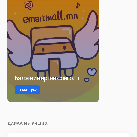
Бэлэгний өргөн сонголт
Цааш үзэх
ДАРАА НЬ УНШИХ