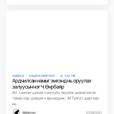
НАМУУД
ОНЦЛОХ НИЙТЛЭЛ
УЛС ТӨР
Ардчилсан намыг эмхэнд нь оруулах
залуусын нэг Ч.Өнөрбаяр
АН саяхан цахим сонгууль явуулж шижигнэсэн
таван нэр дэвшигч өрсөлдөж, М.Тулгат даргаар
нь…
Niitlel.mn
01/04/2021