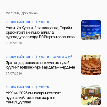
УЛС ТӨР, ДУУЛИАН
Таны имэйл хаягийг нийтлэхгүй.
ОНЦЛОХ НИЙТЛЭЛ
УЛС ТӨР
Шаардлагатай талбаруудыг
*
гэж
Улсын Их Хурлын үйл ажиллагаа, Төрийн
тэмдэглэсэн
ордонтой танилцах аялалд
зургаадугаар сард 11019 иргэн оролцжээ
Name
*
08/07/2026
ОНЦЛОХ НИЙТЛЭЛ
УЛС ТӨР
ХУУЛЬ ЭРХ ЗҮЙ
E-mail
*
Эрхтэн, эд, эс шилжүүлэн суулгах тухай
хуулийг ердийн журмаар дагаж мөрдөнө
07/07/2026
Сэтгэгдэл
*
ОНЦЛОХ НИЙТЛЭЛ
УЛС ТӨР
УИХ-ын 2026 оны хаврын ээлжит
чуулганы үйл ажиллагаа, үр дүнг
танилцууллаа