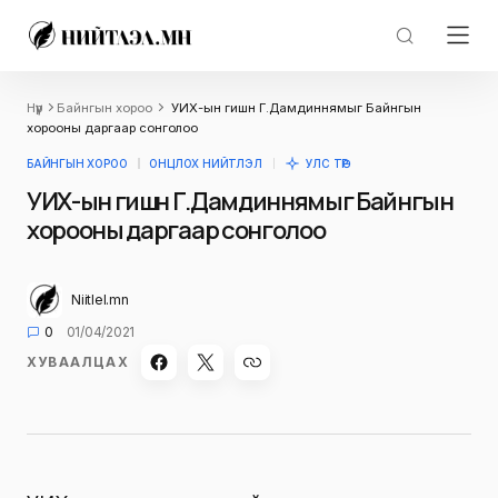
Нүүр
Байнгын хороо
УИХ-ын гишүүн Г.Дамдиннямыг Байнгын
хорооны даргаар сонголоо
БАЙНГЫН ХОРОО
ОНЦЛОХ НИЙТЛЭЛ
УЛС ТӨР
УИХ-ын гишүүн Г.Дамдиннямыг Байнгын
хорооны даргаар сонголоо
Niitlel.mn
0
01/04/2021
ХУВААЛЦАХ