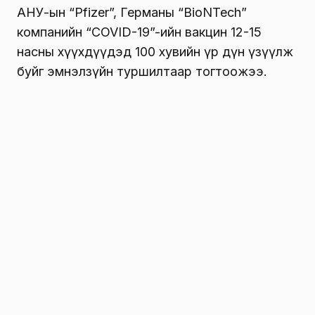
АНУ-ын “Pfizer”, Германы “BioNTech”
компанийн “COVID-19”-ийн вакцин 12-15
насны хүүхдүүдэд 100 хувийн үр дүн үзүүлж
буйг эмнэлзүйн туршилтаар тогтоожээ.
“Pfizer/BioNTech” энэхүү туршилтын үр
дүнгийн талаарх мэдээллээ АНУ-ын Хүнс,
эмийн хяналтын газарт ойрын хугацаанд
хүргүүлэхээр төлөвлөж байна. АНУ-д одоогоор
уг вакциныг 16 болон түүнээс дээш насны
хүмүүст тарихыг зөвшөөрөөд байгаа юм.
“Эмнэлзүйн гуравдугаар үе шатны
туршилтад АНУ-д 12-15 насны 2260 хүүхдийг
хамруулахад вакцины хоёр тунг хийлгэснээс
хойш нэг сарын дараа эсрэг биетүүд хүчтэй