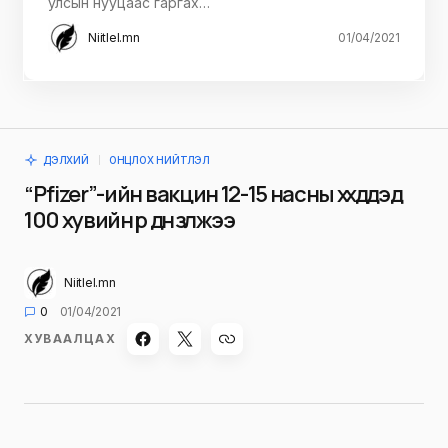
улсын нууцаас гаргах…
Niitlel.mn
01/04/2021
ДЭЛХИЙ
ОНЦЛОХ НИЙТЛЭЛ
“Pfizer”-ийн вакцин 12-15 насны хүүхдүүдэд
100 хувийн үр дүн үзүүлжээ
Niitlel.mn
0
01/04/2021
ХУВААЛЦАХ