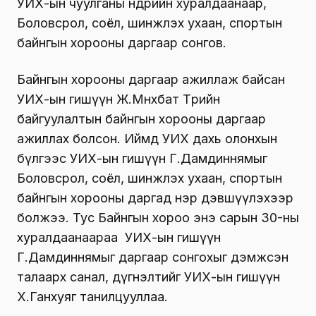
УИХ-ын чуулганы өнөөдрийн хуралдаанаар,
Боловсрол, соёл, шинжлэх ухаан, спортын
байнгын хорооны даргаар сонгов.
Байнгын хорооны даргаар ажиллаж байсан
УИХ-ын гишүүн Ж.Мөнхбат Төрийн
байгуулалтын байнгын хорооны даргаар
ажиллах болсон. Иймд УИХ дахь олонхын
бүлгээс УИХ-ын гишүүн Г.Дамдиннямыг
Боловсрол, соёл, шинжлэх ухаан, спортын
байнгын хорооны даргад нэр дэвшүүлэхээр
болжээ. Тус Байнгын хороо энэ сарын 30-ны
хуралдаанаараа УИХ-ын гишүүн
Г.Дамдиннямыг даргаар сонгохыг дэмжсэн
талаарх санал, дүгнэлтийг УИХ-ын гишүүн
Х.Ганхуяг танилцууллаа.