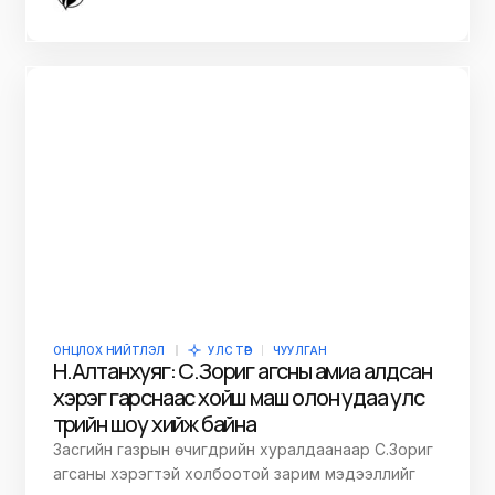
ОНЦЛОХ НИЙТЛЭЛ
УЛС ТӨР
ЧУУЛГАН
Н.Алтанхуяг: С.Зориг агсны амиа алдсан
хэрэг гарснаас хойш маш олон удаа улс
төрийн шоу хийж байна
Засгийн газрын өчигдрийн хуралдаанаар С.Зориг
агсаны хэрэгтэй холбоотой зарим мэдээллийг