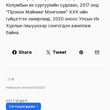
Колумбын их сургуулийн судлаач, 2017 онд
“Прокон Майнинг Монголия” ХХК-ийн
гүйцэтгэх захирлаар, 2020 оноос Улсын Их
Хурлын гишүүнээр сонгогдон ажиллаж
байна.
Share
Tweet
0
Нийтлэсэн огноо
01/04/2021
СЭТГЭГДЭЛ
Сэтгэгдэл үлдээх