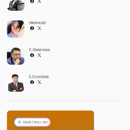
Мөнгөндалай
Р. Даваадорж
Ё. Отгонбаяр
EMARTMALL.MN