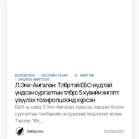
БОЛОВСРОЛ
ЗАСГИЙН ГАЗАР
НИЙГЭМ
ОНЦЛОХ НИЙТЛЭЛ
Л.Энх-Амгалан: Төлбөртэй ЕБС-иудтай
үндсэн сургалтын төлбөрөөс 5 хувийн хөнгөлөлт
үзүүлэх тохиролцоонд хүрсэн
БШУ-ы сайд Л.Энх-Амгалан хувьсах зардал болон
сургалтын төлбөрийн асуудлаар мэдээлэл өглөө.
Тэрээр “Их,…
Niitlel.mn
02/04/2021