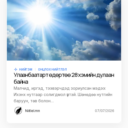
НИЙГЭМ
ОНЦЛОХ НИЙТЛЭЛ
Улаанбаатарт өдөртөө 28 хэмийн дулаан
байна
Малчид, иргэд, тээвэрчдэд зориулсан мэдээ:
Ихэнх нутгаар солигдмол үүлтэй. Шөнөдөө нутгийн
баруун, төв болон…
Niitlel.mn
07/07/2026