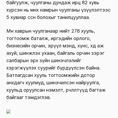
байгуулж, чуулганы дундаж ирц 82 хувь
хүрсэн нь өмнөх намрын чуулганы үзүүлэлтээс
5 хувиар өссөн болохыг танилцууллаа.
Мөн хаврын чуулганаар нийт 278 хууль,
тогтоомж баталж, иргэдийн орлого,
бизнесийн орчин, эрүүл мэнд, хүнс, хөдөө аж
ахуй, шинжлэх ухаан, байгаль орчин зэрэг
салбарын эрх зүйн шинэчлэлийг
хэрэгжүүлэх суурийг бүрдүүлсэн байна.
Батлагдсан хууль тогтоомжийн дотор
анхдагч хуулиуд, шинэчилсэн найруулга,
хуульд оруулсан нэмэлт, өөрчлөлтүүд багтаж
байгааг тэмдэглэв.