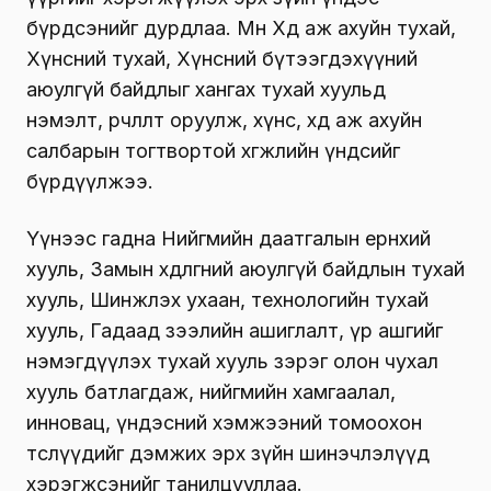
бүрдсэнийг дурдлаа. Мөн Хөдөө аж ахуйн тухай,
Хүнсний тухай, Хүнсний бүтээгдэхүүний
аюулгүй байдлыг хангах тухай хуульд
нэмэлт, өөрчлөлт оруулж, хүнс, хөдөө аж ахуйн
салбарын тогтвортой хөгжлийн үндсийг
бүрдүүлжээ.
Үүнээс гадна Нийгмийн даатгалын ерөнхий
хууль, Замын хөдөлгөөний аюулгүй байдлын тухай
хууль, Шинжлэх ухаан, технологийн тухай
хууль, Гадаад зээлийн ашиглалт, үр ашгийг
нэмэгдүүлэх тухай хууль зэрэг олон чухал
хууль батлагдаж, нийгмийн хамгаалал,
инновац, үндэсний хэмжээний томоохон
төслүүдийг дэмжих эрх зүйн шинэчлэлүүд
хэрэгжсэнийг танилцууллаа.