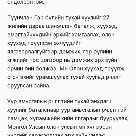
онцолсон юм.
Түүнчлэн Гэр бүлийн тухай хуулийг 27
жилийн дараа шинэчлэн баталж, хүүхэд,
эмэгтэйчүүдийн эрхийг хамгаалах, олон
хүүхэд төрүүлсэн эхчүүдийг
ялгаварлалгүйгээр дэмжих, гэр бүлийн
хөгжлийг төрөөс цогцоор нь дэмжих эрх зүйн
орчин бий болжээ. Мөн Олон хүүхэд төрүүлж
өсгөсөн эхийг урамшуулах тухай хуульд өөрчлөлт
оруулсан байна.
Уур амьсгалын өөрчлөлтийн тухай анхдагч
хуулийг баталснаар уур амьсгалын өөрчлөлттэй
тэмцэх, хүлэмжийн хийн ялгарлыг бууруулах,
Монгол Улсын олон улсын өмнө хүлээсэн
үүргийг хэрэгжүүлэх эрх зүйн үндэс