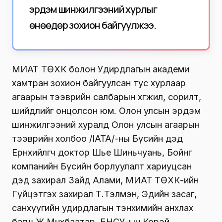
эрдэм шинжилгээний хурлыг
өнөөдөр зохион байгуулжээ.
МИАТ ТӨХК болон Удирдлагын академи
хамтран зохион байгуулсан тус хурлаар
агаарын тээврийн салбарын хөгжил, сорилт,
шийдлийг онцолсон юм. Олон улсын эрдэм
шинжилгээний хуралд Олон улсын агаарын
тээврийн холбоо /IATA/-ны Бүсийн дэд
Ерөнхийлөгч доктор Шье Шиньчуань, Бойнг
компанийн Бүсийн борлуулалт хариуцсан
дэд захирал Зайд Алами, МИАТ ТӨХК-ийн
Гүйцэтгэх захирал Т.Тэлмэн, Эдийн засаг,
санхүүгийн удирдлагын тэнхимийн анхлах
багш Ж.Мөнхбаатар, БНСУ-ын Корэй