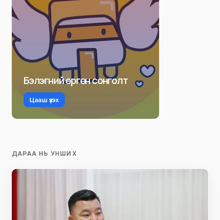
Бэлэгний өргөн сонголт
Цааш үзэх
ДАРАА НЬ УНШИХ