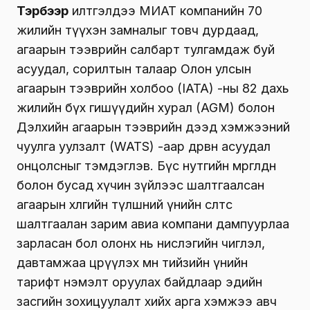
Тэрбээр
илтгэлдээ МИАТ компанийн 70
жилийн түүхэн замналыг товч дурдаад,
агаарын тээврийн салбарт тулгамдаж буй
асуудал, сорилтын талаар Олон улсын
агаарын тээврийн холбоо (IATA) -ны 82 дахь
жилийн бүх гишүүдийн хурал (AGM) болон
Дэлхийн агаарын тээврийн дээд хэмжээний
чуулга уулзалт (WATS) -аар дөрвөн асуудал
онцолсныг тэмдэглэв. Бүс нутгийн мөргөлдөөн
болон бусад хүчин зүйлээс шалтгаалсан
агаарын хөлгийн түлшний үнийн өсөлтөөс
шалтгаалан зарим авиа компани дампуурлаа
зарласан бол олонх нь нислэгийн чиглэл,
давтамжаа цөөрүүлэх мөн тийзийн үнийн
тарифт нэмэлт оруулах байдлаар эдийн
засгийн зохицуулалт хийх арга хэмжээ авч