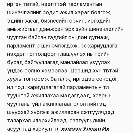
иргэн төвтэй, нээлттэй парламентын
шинэчлэлийг бодит ажил хэрэг болгож,
эдийн засаг, бизнесийн орчин, иргэдийн
амьжиргааг дэмжсэн эрх зүйн шинэчлэлийн
чуулган байсан гэдгийг онцлон дүгнэж,
парламент өөрөө шинэчлэгдэж, өөрөөсөө хариуцлага
нэхдэг тогтолцоог төлөвшүүлэх нь төрийн
бусад байгууллагад манлайлал үзүүлэх
үндэс болно хэмээлээ. Цаашид хүн төвтэй
хууль тогтоомж баталж, иргэдээ сонсдог,
ил тод, хариуцлагатай парламентын төлөө
тууштай ажиллахаа мэдэгдээд, хаврын
чуулганы үйл ажиллагааг олон нийтэд
шуурхай хүргэж ажилласан сэтгүүлчдэд
талархал илэрхийлээд, сэтгүүлчдийн
асуултад хариулт өглөө
хэмээн Улсын Их