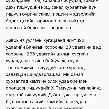
хуралдааны тов, хэлэлцэх асуудал, танхим
дахь гишүүдийн ирц, санал хураалтын дүн,
гишүүн бүрийн санал, ирцийн мэдээллийг
бодит цагийн горимоор олон нийтэд
нээлттэй болгосныг онцоллоо.
Хаврын чуулганы хугацаанд нийт 122
удаагийн Байнгын хорооны, 20 удаагийн дэд
хорооны, 236 удаагийн ажлын хэсгийн
хуралдаан зохион байгуулж, хууль
тогтоомжийн төслүүдийг өргөн хүрээнд
хэлэлцэн шийдвэрлэжээ. Мөн санал
хураалтад хамгийн олон удаа биечлэн
оролцсон гишүүдийг Х.Тэмүүжин манлайлж,
эмэгтэй гишүүдийг Д.Энхтуяа тэргүүлсэн
бөгөөд ажлын хэсгийг хамгийн олон удаа
ахалсан гишүүдээр Х.Баасанжаргал,