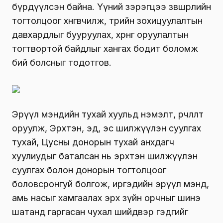
бүрдүүлсэн байна. Үүний зэрэгцээ зөвшөөрлийн
тогтолцоог хөнгөвчилж, төрийн зохицуулалтын
давхардлыг бууруулах, хөрөнгө оруулалтын
тогтвортой байдлыг хангах бодит боломж
бий болсныг тодотгов.
Эрүүл мэндийн тухай хуульд нэмэлт, өөрчлөлт
оруулж, Эрхтэн, эд, эс шилжүүлэн суулгах
тухай, Цусны донорын тухай анхдагч
хуулиудыг баталсан нь эрхтэн шилжүүлэн
суулгах болон донорын тогтолцоог
боловсронгуй болгож, иргэдийн эрүүл мэнд,
амь насыг хамгаалах эрх зүйн орчныг шинэ
шатанд гаргасан чухал шийдвэр гэдгийг