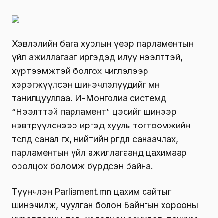
Хэвлэлийн бага хурлын үеэр парламентын
үйл ажиллагааг иргэдэд илүү нээлттэй,
хүртээмжтэй болгох чиглэлээр
хэрэгжүүлсэн шинэчлэлүүдийг мөн
танилцууллаа. И-Монголиа системд
“Нээлттэй парламент” цэсийг шинээр
нэвтрүүлснээр иргэд хууль тогтоомжийн
төсөлд санал өгөх, нийтийн өргөдөл санаачлах,
парламентын үйл ажиллагаанд цахимаар
оролцох боломж бүрдсэн байна.
Түүнчлэн Parliament.mn цахим сайтыг
шинэчилж, чуулган болон Байнгын хорооны