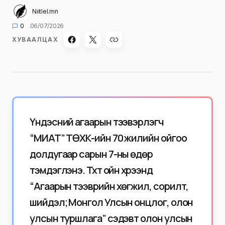
Niitlel.mn
0
06/07/2026
ХУВААЛЦАХ
Үндэсний агаарын тээвэрлэгч
“МИАТ” ТӨХК-ийн 70 жилийн ойгоо
долдугаар сарын 7-ны өдөр
тэмдэглэнэ. Түүхт ойн хүрээнд
“Агаарын тээврийн хөгжил, сорилт,
шийдэл; Монгол Улсын онцлог, олон
улсын туршлага” сэдэвт олон улсын