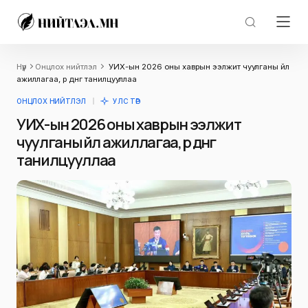
Нүүр
Онцлох нийтлэл
УИХ-ын 2026 оны хаврын ээлжит чуулганы үйл
ажиллагаа, үр дүнг танилцууллаа
ОНЦЛОХ НИЙТЛЭЛ
УЛС ТӨР
УИХ-ын 2026 оны хаврын ээлжит
чуулганы үйл ажиллагаа, үр дүнг
танилцууллаа