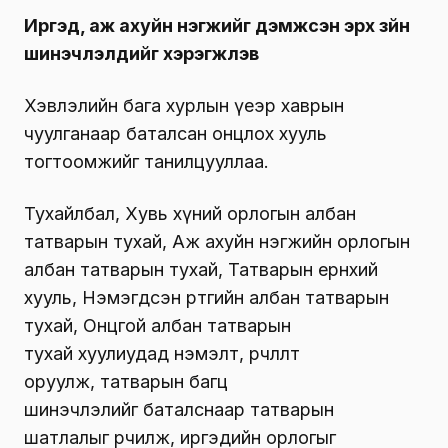
Иргэд, аж ахуйн нэгжийг дэмжсэн эрх зүйн
шинэчлэлүүдийг хэрэгжүүлэв
Хэвлэлийн бага хурлын үеэр хаврын
чуулганаар баталсан онцлох хууль
тогтоомжийг танилцууллаа.
Тухайлбал, Хувь хүний орлогын албан
татварын тухай, Аж ахуйн нэгжийн орлогын
албан татварын тухай, Татварын ерөнхий
хууль, Нэмэгдсэн өртгийн албан татварын
тухай, Онцгой албан татварын
тухай хуулиудад нэмэлт, өөрчлөлт
оруулж, татварын багц
шинэчлэлийг баталснаар татварын
шатлалыг өөрчилж, иргэдийн орлогыг