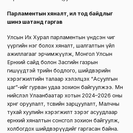
Парламентын хяналт, ил тод байдлыг
шинэ шатанд гаргав
Улсын Их Хурал парламентын үндсэн чиг
үүргийн нэг болох хяналт, шалгалтын үйл
ажиллагааг эрчимжүүлж, Монгол Улсын
Ерөнхий сайд болон Засгийн газрын
гишүүдтэй төрийн бодлого, шийдвэрийн
хэрэгжилтийн талаар хэлэлцэх “Асуулгын
цаг”-ийг гурван удаа зохион байгуулжээ. Мөн
нийслэл Улаанбаатар хотын 2024–2026 оны
хөрөнгө оруулалт, төсвийн зарцуулалт, Малчны
тухай хуулийн хэрэгжилт зэрэг асуудлаар
ерөнхий хяналтын сонсгол зохион байгуулж,
холбогдох шийдвэрүүдийг гаргасан байна.