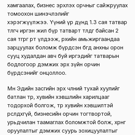
хамгаалах, бизнес эрхлэх орчныг сайжруулах
томоохон шинэчлэлийг
хэрэгжүүлжээ. Үүний үр дүнд 1.3 сая татвар
төлөгч иргэн жил бүр татварт төлдөг байсан 2
сая төгрөгөө өөртөө үлдээж, өрхийн амьжиргаандаа
зарцуулах боломж бүрдсэн бөгөөд анхны орон
сууц худалдан авч буй иргэдийг татварын
бодлогоор дэмжих эрх зүйн орчин
бүрдсэнийг онцоллоо.
Мөн Эдийн засгийн эрх чөлөөний тухай хуулийг
батлан төр, хувийн хэвшлийн харилцааг
тодорхой болгож, төр хувийн хэвшилтэй
өрсөлдөхгүй, бизнесийн орчин тогтвортой,
урьдчилан таамаглах боломжтой болж, хөрөнгө
оруулалтыг дэмжих суурь зохицуулалтыг