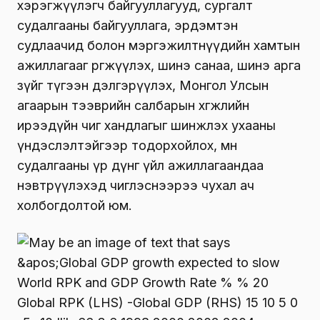
хэрэгжүүлэгч байгууллагууд, сургалт
судалгааны байгууллага, эрдэмтэн
судлаачид болон мэргэжилтнүүдийн хамтын
ажиллагааг өргөжүүлэх, шинэ санаа, шинэ арга
зүйг түгээн дэлгэрүүлэх, Монгол Улсын
агаарын тээврийн салбарын хөгжлийн
ирээдүйн чиг хандлагыг шинжлэх ухааны
үндэслэлтэйгээр тодорхойлох, мөн
судалгааны үр дүнг үйл ажиллагаандаа
нэвтрүүлэхэд чиглэснээрээ чухал ач
холбогдолтой юм.