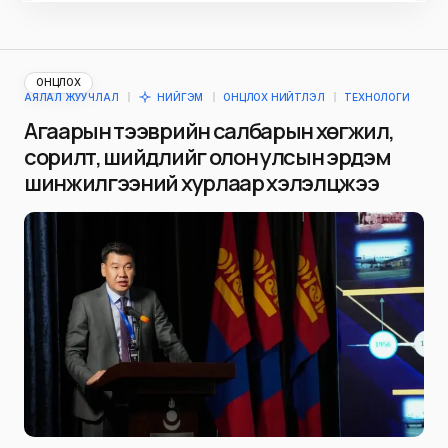
ОНЦЛОХ
АЯЛАЛ ЖУУЧЛАЛ
НИЙГЭМ
ОНЦЛОХ НИЙТЛЭЛ
ТЕХНОЛОГИ
Агаарын тээврийн салбарын хөгжил,
сорилт, шийдлийг олон улсын эрдэм
шинжилгээний хурлаар хэлэлцжээ