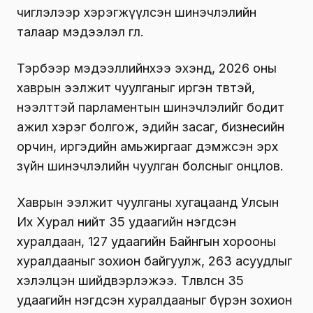
чиглэлээр хэрэгжүүлсэн шинэчлэлийн
талаар мэдээлэл өглөө.
Тэрбээр мэдээллийнхээ эхэнд, 2026 оны
хаврын ээлжит чуулганыг иргэн төвтэй,
нээлттэй парламентын шинэчлэлийг бодит
ажил хэрэг болгож, эдийн засаг, бизнесийн
орчин, иргэдийн амьжиргааг дэмжсэн эрх
зүйн шинэчлэлийн чуулган болсныг онцлов.
Хаврын ээлжит чуулганы хугацаанд Улсын
Их Хурал нийт 35 удаагийн нэгдсэн
хуралдаан, 127 удаагийн Байнгын хорооны
хуралдааныг зохион байгуулж, 263 асуудлыг
хэлэлцэн шийдвэрлэжээ. Төлөвлөсөн 35
удаагийн нэгдсэн хуралдааныг бүрэн зохион