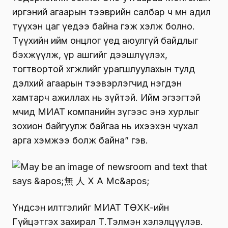
иргэний агаарын тээврийн салбар ч мөн адил
түүхэн цаг үедээ байна гэж хэлж болно.
Түүхийн ийм онцлог үед аюулгүй байдлыг
бэхжүүлж, үр ашгийг дээшлүүлэх,
тогтвортой хөгжлийг урагшлуулахын тулд
дэлхий агаарын тээвэрлэгчид нэгдэн
хамтарч ажиллах нь зүйтэй. Ийм эгзэгтэй
мөчид МИАТ компанийн зүгээс энэ хурлыг
зохион байгуулж байгаа нь ихээхэн чухал
арга хэмжээ болж байна” гэв.
Үндсэн илтгэлийг МИАТ ТӨХК-ийн
Гүйцэтгэх захирал Т.Тэлмэн хэлэлцүүлэв.