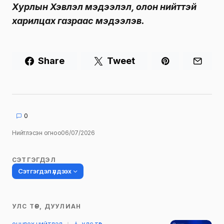
Хурлын Хэвлэл мэдээлэл, олон нийттэй
харилцах газраас мэдээлэв.
Share
Tweet
0
Нийтлэсэн огноо
06/07/2026
СЭТГЭГДЭЛ
Сэтгэгдэл үлдээх
УЛС ТӨР, ДУУЛИАН
Таны имэйл хаягийг нийтлэхгүй.