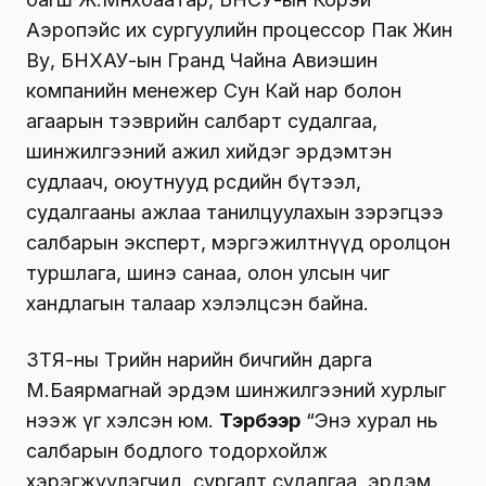
Аэропэйс их сургуулийн процессор Пак Жин
Ву, БНХАУ-ын Гранд Чайна Авиэшин
компанийн менежер Сун Кай нар болон
агаарын тээврийн салбарт судалгаа,
шинжилгээний ажил хийдэг эрдэмтэн
судлаач, оюутнууд өөрсдийн бүтээл,
судалгааны ажлаа танилцуулахын зэрэгцээ
салбарын эксперт, мэргэжилтнүүд оролцон
туршлага, шинэ санаа, олон улсын чиг
хандлагын талаар хэлэлцсэн байна.
ЗТЯ-ны Төрийн нарийн бичгийн дарга
М.Баярмагнай эрдэм шинжилгээний хурлыг
нээж үг хэлсэн юм.
Тэрбээр
“Энэ хурал нь
салбарын бодлого тодорхойлж
хэрэгжүүлэгчид, сургалт судалгаа, эрдэм