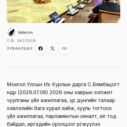
Niitlel.mn
0
06/07/2026
ХУВААЛЦАХ
Монгол Улсын Их Хурлын дарга С.Бямбацогт
өнөөдөр (2026.07.06) 2026 оны хаврын ээлжит
чуулганы үйл ажиллагаа, үр дүнгийн талаар
хэвлэлийн бага хурал хийж, хууль тогтоох
үйл ажиллагаа, парламентын хяналт, ил тод
байдал, иргэдийн оролцоог өргөжүүлэх