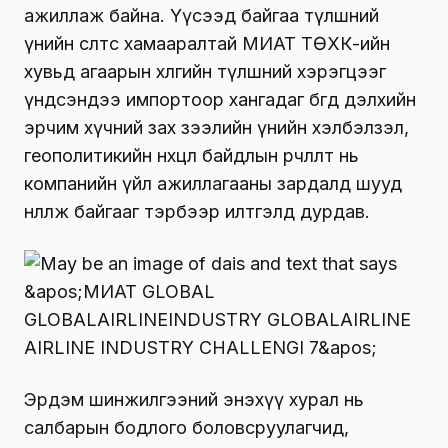
ажиллаж байна. Үүсээд байгаа түлшний
үнийн өсөлтөөс хамааралтай МИАТ ТӨХК-ийн
хувьд агаарын хөлгийн түлшний хэрэгцээг
үндсэндээ импортоор хангадаг бөгөөд дэлхийн
эрчим хүчний зах зээлийн үнийн хэлбэлзэл,
геополитикийн нөхцөл байдлын өөрчлөлт нь
компанийн үйл ажиллагааны зардалд шууд
нөлөөлж байгааг тэрбээр илтгэлд дурдав.
Эрдэм шинжилгээний энэхүү хурал нь
салбарын бодлого боловсруулагчид,