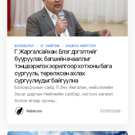
БОЛОВСРОЛ
НИЙГЭМ
ОНЦЛОХ НИЙТЛЭЛ
Г.Жаргалсайхан: Бүлэг дүүргэлтийг
бууруулах, багшийн ачааллыг
тэнцвэржүүлэх зорилгоор хотхоны бага
сургууль, төрөлжсөн ахлах
сургуулиудыг байгуулна
Боловсролын сайд Л.Энх-Амгалан, нийслэлийн
Засаг даргын Нийгмийн салбар, ногоон хөгжил
болон агаар орчны…
Niitlel.mn
07/07/2026