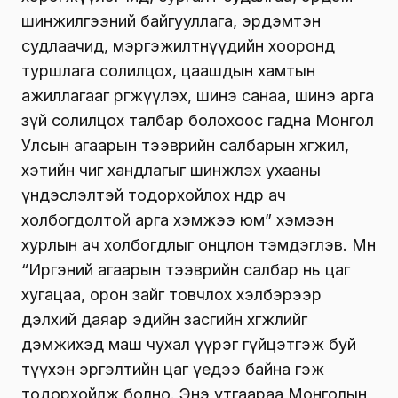
шинжилгээний байгууллага, эрдэмтэн
судлаачид, мэргэжилтнүүдийн хооронд
туршлага солилцох, цаашдын хамтын
ажиллагааг өргөжүүлэх, шинэ санаа, шинэ арга
зүй солилцох талбар болохоос гадна Монгол
Улсын агаарын тээврийн салбарын хөгжил,
хэтийн чиг хандлагыг шинжлэх ухааны
үндэслэлтэй тодорхойлох өндөр ач
холбогдолтой арга хэмжээ юм” хэмээн
хурлын ач холбогдлыг онцлон тэмдэглэв. Мөн
“Иргэний агаарын тээврийн салбар нь цаг
хугацаа, орон зайг товчлох хэлбэрээр
дэлхий даяар эдийн засгийн хөгжлийг
дэмжихэд маш чухал үүрэг гүйцэтгэж буй
түүхэн эргэлтийн цаг үедээ байна гэж
тодорхойлж болно. Энэ утгаараа Монголын