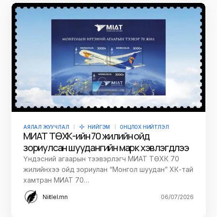
АЯЛАЛ ЖУУЧЛАЛ
НИЙГЭМ
ОНЦЛОХ НИЙТЛЭЛ
МИАТ ТӨХК-ийн 70 жилийн ойд
зориулсан шуудангийн марк хэвлэгдлээ
Үндэсний агаарын тээвэрлэгч МИАТ ТӨХК 70
жилийнхээ ойд зориулан “Монгол шуудан” ХК-тай
хамтран МИАТ 70…
Niitlel.mn
06/07/2026