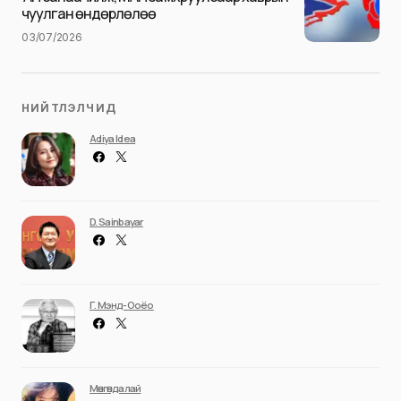
чуулган өндөрлөлөө
03/07/2026
НИЙТЛЭЛЧИД
Adiya Idea
D. Sainbayar
Г. Мэнд-Ооёо
Мөнгөндалай