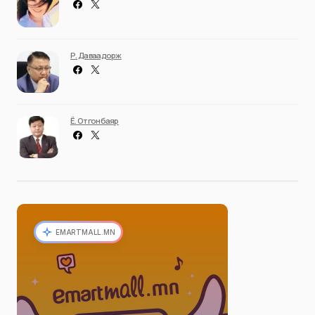
Р. Даваадорж
Ё. Отгонбаяр
EMARTMALL.MN