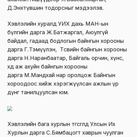
Д.Энхтүвшин тодорсныг мэдээлэв.
Хэвлэлийн хуралд УИХ дахь МАН-ын
бүлгийн дарга Ж.Батжаргал, Аюулгүй
байдал, гадаад бодлогын байнгын хорооны
дарга Г.Тэмүүлэн, Төсвийн байнгын хорооны
дарга Н.Наранбаатар, Байгаль орчин, хүнс,
хөдөө аж ахуйн байнгын хорооны
дарга М.Мандхай нар оролцож Байнгын
хороодоос хийж хэрэгжүүлсан ажлын үр
дүнг танилцуулсан юм.
Хэвлэлийн бага хурлын төгсгөлд Улсын Их
Хурлын дарга С.Бямбацогт хаврын чуулган