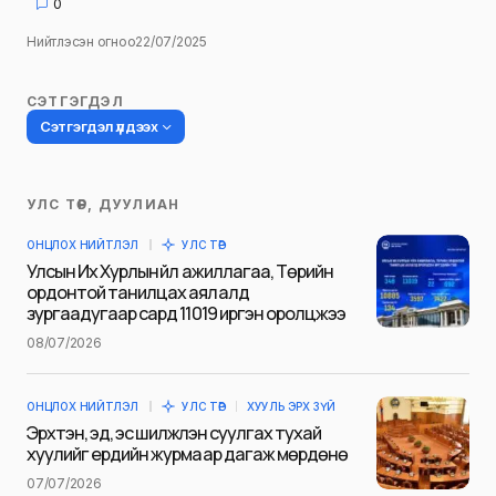
0
Нийтлэсэн огноо
22/07/2025
СЭТГЭГДЭЛ
Сэтгэгдэл үлдээх
УЛС ТӨР, ДУУЛИАН
Таны имэйл хаягийг нийтлэхгүй.
ОНЦЛОХ НИЙТЛЭЛ
УЛС ТӨР
Шаардлагатай талбаруудыг
*
гэж
Улсын Их Хурлын үйл ажиллагаа, Төрийн
тэмдэглэсэн
ордонтой танилцах аялалд
зургаадугаар сард 11019 иргэн оролцжээ
Name
*
08/07/2026
ОНЦЛОХ НИЙТЛЭЛ
УЛС ТӨР
ХУУЛЬ ЭРХ ЗҮЙ
E-mail
*
Эрхтэн, эд, эс шилжүүлэн суулгах тухай
хуулийг ердийн журмаар дагаж мөрдөнө
07/07/2026