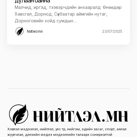
дулаан байна
Малчид, иргэд, тээвэрчдийн анхааралд: Өнөөдөр
Хөвсгөл, Дорнод, Сүхбаатар аймгийн нутаг,
Дорноговийн хойд сумдын…
Niitlel.mn
23/07/2025
Хэвлэл мэдээлэл, нийтлэл, улс төр, нийгэм, эдийн засаг, спорт, аялал
жуулчлал, дэлхийн мэдээ мэдээллийн талаарх сонирхолтой