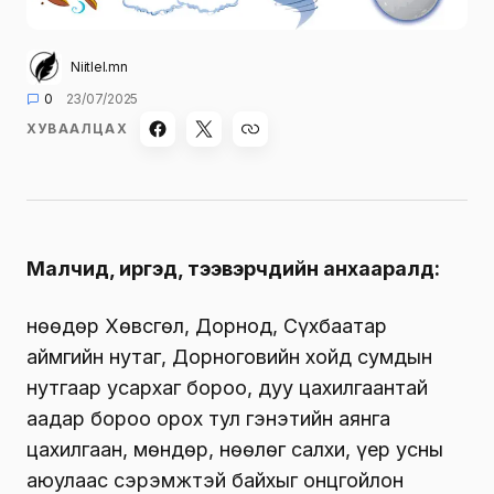
Niitlel.mn
0
23/07/2025
ХУВААЛЦАХ
Малчид, иргэд, тээвэрчдийн анхааралд:
Өнөөдөр Хөвсгөл, Дорнод, Сүхбаатар
аймгийн нутаг, Дорноговийн хойд сумдын
нутгаар усархаг бороо, дуу цахилгаантай
аадар бороо орох тул гэнэтийн аянга
цахилгаан, мөндөр, нөөлөг салхи, үер усны
аюулаас сэрэмжтэй байхыг онцгойлон