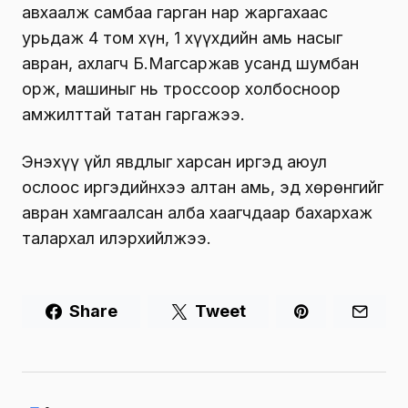
авхаалж самбаа гарган нар жаргахаас
урьдаж 4 том хүн, 1 хүүхдийн амь насыг
авран, ахлагч Б.Магсаржав усанд шумбан
орж, машиныг нь троссоор холбосноор
амжилттай татан гаргажээ.
Энэхүү үйл явдлыг харсан иргэд аюул
ослоос иргэдийнхээ алтан амь, эд хөрөнгийг
авран хамгаалсан алба хаагчдаар бахархаж
талархал илэрхийлжээ.
Share
Tweet