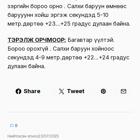
зэргийн бороо орно . Салхи баруун өмнөөс
барууунн хойш эргэж секундэд 5-10
метр.Өдөртөө +23…+25 градус дулаан байна.
ТЭРЭЛЖ ОРЧМООР:
Багавтар үүлтэй.
Бороо орохгүй . Салхи баруун хойноос
секундэд 4-9 метр.Өдөртөө +22…+24 градус
дулаан байна.
Share
Tweet
0
Нийтлэсэн огноо
23/07/2025