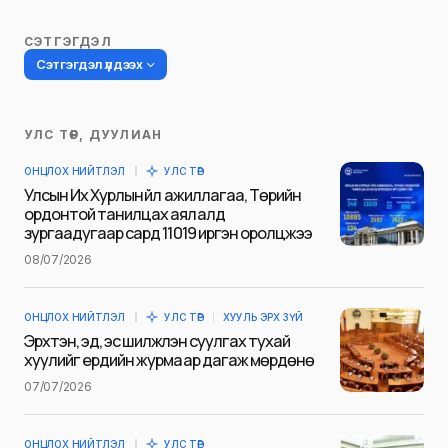
СЭТГЭГДЭЛ
Сэтгэгдэл үлдээх
УЛС ТӨР, ДУУЛИАН
Таны имэйл хаягийг нийтлэхгүй.
ОНЦЛОХ НИЙТЛЭЛ
УЛС ТӨР
Шаардлагатай талбаруудыг
*
гэж
Улсын Их Хурлын үйл ажиллагаа, Төрийн
тэмдэглэсэн
ордонтой танилцах аялалд
зургаадугаар сард 11019 иргэн оролцжээ
Name
*
08/07/2026
ОНЦЛОХ НИЙТЛЭЛ
УЛС ТӨР
ХУУЛЬ ЭРХ ЗҮЙ
E-mail
*
Эрхтэн, эд, эс шилжүүлэн суулгах тухай
хуулийг ердийн журмаар дагаж мөрдөнө
07/07/2026
Сэтгэгдэл
*
ОНЦЛОХ НИЙТЛЭЛ
УЛС ТӨР