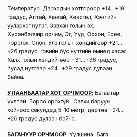
Температур: Дархадын хотгороор +14…+19
градус, Алтай, Хангай, Хөвсгөл, Хэнтийн
уулархаг нутаг, Завхан голын эх,
Хүрэнбэлчир орчим, Эг, Үүр, Орхон, Ерөө,
Тэрэлж, Онон, Улз голын хөндийгөөр +21…
+26 градус, говийн бүс нутгийн өмнөд хэсэг,
Халх голын хөндийгөөр +31…+36 градус,
бусад нутгаар +24…+29 градус дулаан
байна.
УЛААНБААТАР ХОТ ОРЧМООР:
Багавтар
үүлтэй. Бороо орохгүй . Салхи баруун
хойноос секундэд 5-10 метр. Өдөртөө +24…
+26 градус дулаан байна.
БАГАНУУР ОРЧМООР
: Үүлшинэ. Бага