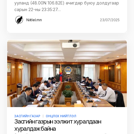
ууланд (48.00N 106.82E) өчигдөр буюу долдугаар
сарын 22-ны 23:35:27…
Niitlel.mn
23/07/2025
ЗАСГИЙН ГАЗАР
ОНЦЛОХ НИЙТЛЭЛ
Засгийн газрын ээлжит хуралдаан
хуралдаж байна