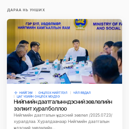
ДАРАА НЬ УНШИХ
НИЙГЭМ
ОНЦЛОХ НИЙТЛЭЛ
ҮЙЛ ЯВДАЛ
ЦАГ ҮЕИЙН ОНЦЛОХ МЭДЭЭ
Нийгмийн даатгалын үндэсний зөвлөлийн
ээлжит хурал боллоо
Нийгмийн даатгалын үндэсний зөвлөл /2025.07.23/
хуралдлаа. Хуралдаанаар Нийгмийн даатгалын
үндэсний зөвлөлийн…