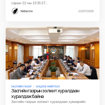
сарын 22-ны 23:35:27…
Niitlel.mn
23/07/2025
ЗАСГИЙН ГАЗАР
ОНЦЛОХ НИЙТЛЭЛ
Засгийн газрын ээлжит хуралдаан
хуралдаж байна
Засгийн газрын ээлжит хуралдаан хуваарийн