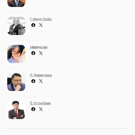
Г. Мэнд-Ооёо
Мөнгөндалай
Р. Даваадорж
Ё. Отгонбаяр