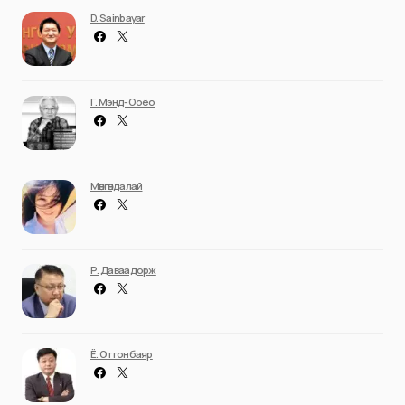
D. Sainbayar
Г. Мэнд-Ооёо
Мөнгөндалай
Р. Даваадорж
Ё. Отгонбаяр