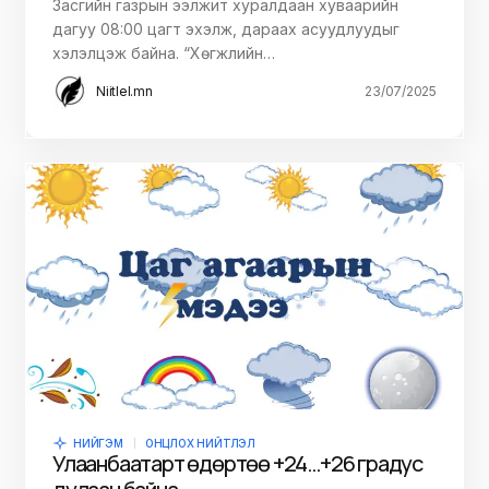
Засгийн газрын ээлжит хуралдаан хуваарийн
дагуу 08:00 цагт эхэлж, дараах асуудлуудыг
хэлэлцэж байна. “Хөгжлийн…
Niitlel.mn
23/07/2025
НИЙГЭМ
ОНЦЛОХ НИЙТЛЭЛ
Улаанбаатарт өдөртөө +24…+26 градус