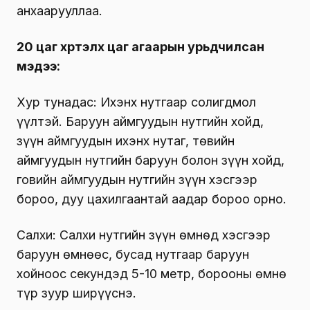
анхаарууллаа.
20 цаг хүртэлх
цаг агаарын урьдчилсан
мэдээ:
Хур тунадас: Ихэнх нутгаар солигдмол
үүлтэй. Баруун аймгуудын нутгийн хойд,
зүүн аймгуудын ихэнх нутаг, төвийн
аймгуудын нутгийн баруун болон зүүн хойд,
говийн аймгуудын нутгийн зүүн хэсгээр
бороо, дуу цахилгаантай аадар бороо орно.
Салхи: Салхи нутгийн зүүн өмнөд хэсгээр
баруун өмнөөс, бусад нутгаар баруун
хойноос секундэд 5-10 метр, борооны өмнө
түр зуур ширүүснэ.