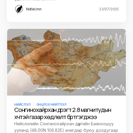
Niitlel.mn
23/07/2025
НИЙСЛЭЛ
ОНЦЛОХ НИЙТЛЭЛ
Сонгинохайрхан дүүрэгт 2.8 магнитудын
хүчтэй газар хөдлөлт бүртгэгджээ
Нийслэлийн Сонгинохайрхан дүүргийн Баянхошуу
ууланд (48.00N 106.82E) өчигдөр буюу долдугаар