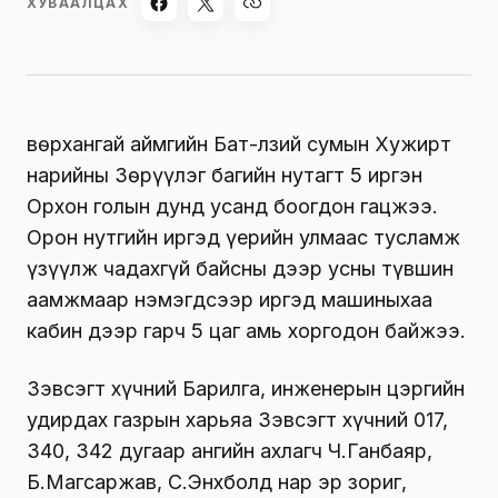
ХУВААЛЦАХ
Өвөрхангай аймгийн Бат-Өлзий сумын Хужирт
нарийны Зөрүүлэг багийн нутагт 5 иргэн
Орхон голын дунд усанд боогдон гацжээ.
Орон нутгийн иргэд үерийн улмаас тусламж
үзүүлж чадахгүй байсны дээр усны түвшин
аамжмаар нэмэгдсээр иргэд машиныхаа
кабин дээр гарч 5 цаг амь хоргодон байжээ.
Зэвсэгт хүчний Барилга, инженерын цэргийн
удирдах газрын харьяа Зэвсэгт хүчний 017,
340, 342 дугаар ангийн ахлагч Ч.Ганбаяр,
Б.Магсаржав, С.Энхболд нар эр зориг,