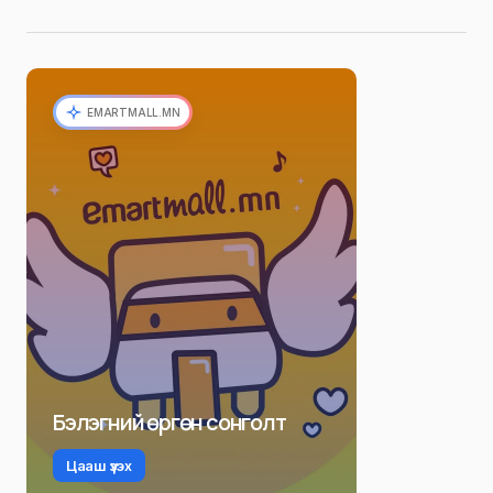
EMARTMALL.MN
Бэлэгний өргөн сонголт
Цааш үзэх