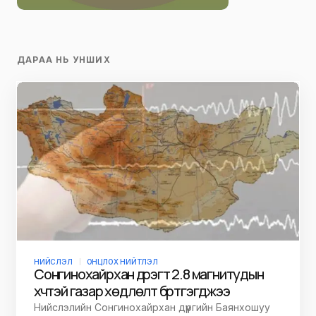
ДАРАА НЬ УНШИХ
НИЙСЛЭЛ
ОНЦЛОХ НИЙТЛЭЛ
Сонгинохайрхан дүүрэгт 2.8 магнитудын
хүчтэй газар хөдлөлт бүртгэгджээ
Нийслэлийн Сонгинохайрхан дүүргийн Баянхошуу