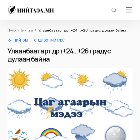
Нүүр
Нийгэм
Улаанбаатарт өдөртөө +24…+26 градус дулаан байна
НИЙГЭМ
ОНЦЛОХ НИЙТЛЭЛ
Улаанбаатарт өдөртөө +24…+26 градус
дулаан байна