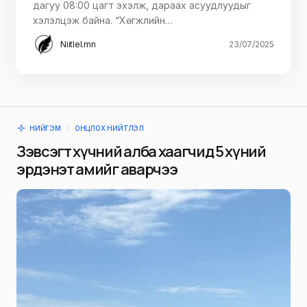
дагуу 08:00 цагт эхэлж, дараах асуудлуудыг
хэлэлцэж байна. “Хөгжлийн…
Niitlel.mn
23/07/2025
НИЙГЭМ
ОНЦЛОХ НИЙТЛЭЛ
Зэвсэгт хүчний алба хаагчид 5 хүний
эрдэнэт амийг аварчээ