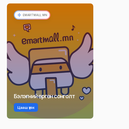
EMARTMALL.MN
Бэлэгний өргөн сонголт
Цааш үзэх