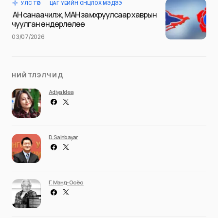
УЛС ТӨР
ЦАГ ҮЕИЙН ОНЦЛОХ МЭДЭЭ
Илгээх
АН санаачилж, МАН замхруулсаар хаврын
чуулган өндөрлөлөө
03/07/2026
НИЙТЛЭЛЧИД
Adiya Idea
D. Sainbayar
Г. Мэнд-Ооёо