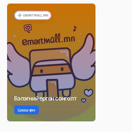
EMARTMALL.MN
Бэлэгний өргөн сонголт
Цааш үзэх