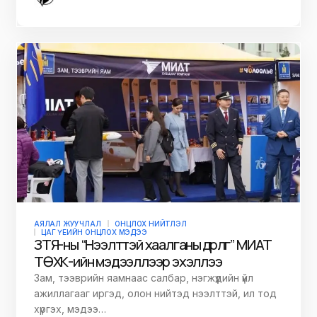
АЯЛАЛ ЖУУЧЛАЛ
ОНЦЛОХ НИЙТЛЭЛ
ЦАГ ҮЕИЙН ОНЦЛОХ МЭДЭЭ
ЗТЯ-ны “Нээлттэй хаалганы өдөрлөг” МИАТ
ТӨХК-ийн мэдээллээр эхэллээ
Зам, тээврийн яамнаас салбар, нэгжүүдийн үйл
ажиллагааг иргэд, олон нийтэд нээлттэй, ил тод
хүргэх, мэдээ…