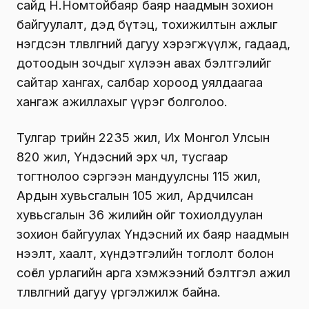
сайд Н.Номтойбаяр баяр наадмын зохион
байгуулалт, дэд бүтэц, тохижилтын ажлыг
нэгдсэн төлөвлөгөөний дагуу хэрэгжүүлж, гадаад,
дотоодын зочдыг хүлээн авах бэлтгэлийг
сайтар хангах, салбар хороод уялдаагаа
хангаж ажиллахыг үүрэг болголоо.
Тулгар төрийн 2235 жил, Их Монгол Улсын
820 жил, Үндэсний эрх чөлөө, тусгаар
тогтнолоо сэргээн мандуулсны 115 жил,
Ардын хувьсгалын 105 жил, Ардчилсан
хувьсгалын 36 жилийн ойг тохиолдуулан
зохион байгуулах Үндэсний их баяр наадмын
нээлт, хаалт, хүндэтгэлийн тоглолт болон
соёл урлагийн арга хэмжээний бэлтгэл ажил
төлөвлөгөөний дагуу үргэлжилж байна.