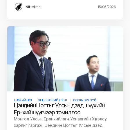
Niitlel.mn
15/06/2026
ЕРӨНХИЙЛӨГЧ
ОНЦЛОХ НИЙТЛЭЛ
ХУУЛЬ ЭРХ ЗҮЙ
Цэндийн Цогтыг Улсын дээд шүүхийн
Ерөнхий шүүгчээр томиллоо
Монгол Улсын Ерөнхийлөгч Ухнаагийн Хүрэлсүх
зарлиг гаргаж, Цэндийн Цогтыг Улсын дээд