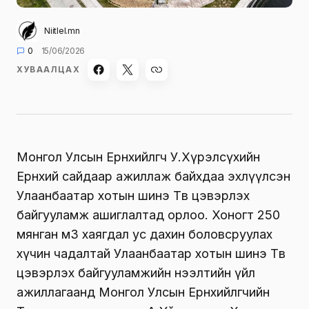
Niitlel.mn
0
15/06/2026
ХУВААЛЦАХ
Монгол Улсын Ерөнхийлөгч У.Хүрэлсүхийн
Ерөнхий сайдаар ажиллаж байхдаа эхлүүлсэн
Улаанбаатар хотын шинэ Төв цэвэрлэх
байгууламж ашиглалтад орлоо. Хоногт 250
мянган м3 хаягдал ус дахин боловсруулах
хүчин чадалтай Улаанбаатар хотын шинэ Төв
цэвэрлэх байгууламжийн нээлтийн үйл
ажиллагаанд Монгол Улсын Ерөнхийлөгчийн