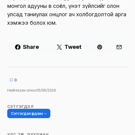
монгол адууны өв соёл, үнэт зүйлсийг олон
улсад таниулах онцлог ач холбогдолтой арга
хэмжээ болох юм.
Share
Tweet
0
Нийтлэсэн огноо
15/06/2026
СЭТГЭГДЭЛ
Сэтгэгдэл үлдээх
УЛС ТӨР, ДУУЛИАН