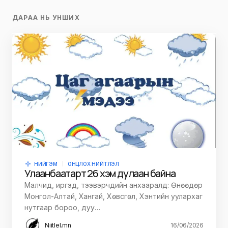
ДАРАА НЬ УНШИХ
НИЙГЭМ
ОНЦЛОХ НИЙТЛЭЛ
Улаанбаатарт 26 хэм дулаан байна
Малчид, иргэд, тээвэрчдийн анхааралд: Өнөөдөр
Монгол-Алтай, Хангай, Хөвсгөл, Хэнтийн уулархаг
нутгаар бороо, дуу…
Niitlel.mn
16/06/2026