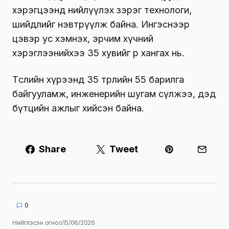
хэрэгцээнд нийлүүлэх зэрэг технологи,
шийдлийг нэвтрүүлж байна. Ингэснээр
цэвэр ус хэмнэх, эрчим хүчний
хэрэглээнийхээ 35 хувийг өөрөө хангах нь.
Төслийн хүрээнд 35 төрлийн 55 барилга
байгууламж, инженерийн шугам сүлжээ, дэд
бүтцийн ажлыг хийсэн байна.
Share
Tweet
0
Нийтлэсэн огноо
15/06/2026