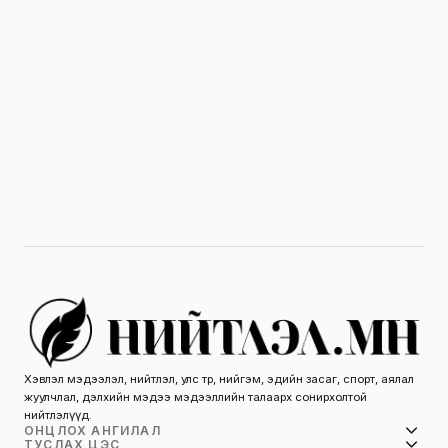
Хэвлэл мэдээлэл, нийтлэл, улс төр, нийгэм, эдийн засаг, спорт, аялал
жуулчлал, дэлхийн мэдээ мэдээллийн талаарх сонирхолтой
нийтлэлүүд.
ОНЦЛОХ АНГИЛАЛ
ТУСЛАХ ЦЭС