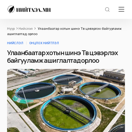
Нүүр
Нийслэл
Улаанбаатар хотын шинэ Төв цэвэрлэх байгууламж
ашиглалтад орлоо
НИЙСЛЭЛ
ОНЦЛОХ НИЙТЛЭЛ
Улаанбаатар хотын шинэ Төв цэвэрлэх
байгууламж ашиглалтад орлоо