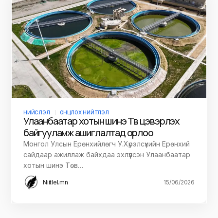
НИЙСЛЭЛ
ОНЦЛОХ НИЙТЛЭЛ
Улаанбаатар хотын шинэ Төв цэвэрлэх
байгууламж ашиглалтад орлоо
Монгол Улсын Ерөнхийлөгч У.Хүрэлсүхийн Ерөнхий
сайдаар ажиллаж байхдаа эхлүүлсэн Улаанбаатар
хотын шинэ Төв…
Niitlel.mn
15/06/2026