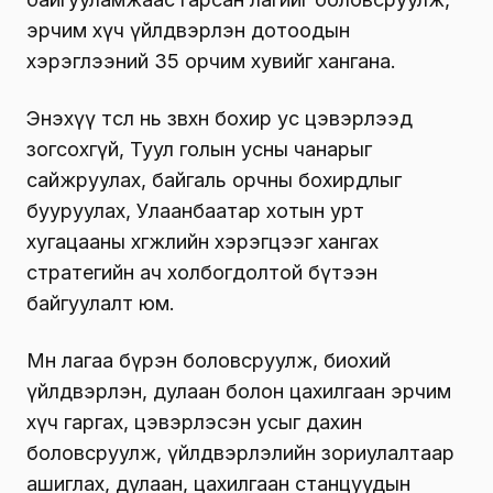
эрчим хүч үйлдвэрлэн дотоодын
хэрэглээний 35 орчим хувийг хангана.
Энэхүү төсөл нь зөвхөн бохир ус цэвэрлээд
зогсохгүй, Туул голын усны чанарыг
сайжруулах, байгаль орчны бохирдлыг
бууруулах, Улаанбаатар хотын урт
хугацааны хөгжлийн хэрэгцээг хангах
стратегийн ач холбогдолтой бүтээн
байгуулалт юм.
Мөн лагаа бүрэн боловсруулж, биохий
үйлдвэрлэн, дулаан болон цахилгаан эрчим
хүч гаргах, цэвэрлэсэн усыг дахин
боловсруулж, үйлдвэрлэлийн зориулалтаар
ашиглах, дулаан, цахилгаан станцуудын