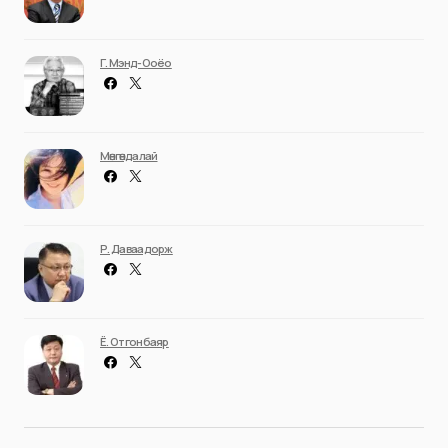
Г. Мэнд-Ооёо
Мөнгөндалай
Р. Даваадорж
Ё. Отгонбаяр