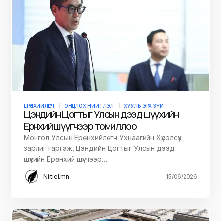
ЕРӨНХИЙЛӨГЧ
ОНЦЛОХ НИЙТЛЭЛ
ХУУЛЬ ЭРХ ЗҮЙ
Цэндийн Цогтыг Улсын дээд шүүхийн
Ерөнхий шүүгчээр томиллоо
Монгол Улсын Ерөнхийлөгч Ухнаагийн Хүрэлсүх
зарлиг гаргаж, Цэндийн Цогтыг Улсын дээд
шүүхийн Ерөнхий шүүгчээр…
Niitlel.mn
15/06/2026