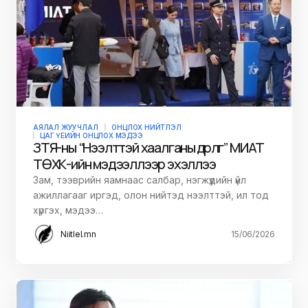
АЯЛАЛ ЖУУЧЛАЛ
ОНЦЛОХ НИЙТЛЭЛ
ЦАГ ҮЕИЙН ОНЦЛОХ МЭДЭЭ
ЗТЯ-ны “Нээлттэй хаалганы өдөрлөг” МИАТ
ТӨХК-ийн мэдээллээр эхэллээ
Зам, тээврийн яамнаас салбар, нэгжүүдийн үйл
ажиллагааг иргэд, олон нийтэд нээлттэй, ил тод
хүргэх, мэдээ…
Niitlel.mn
15/06/2026