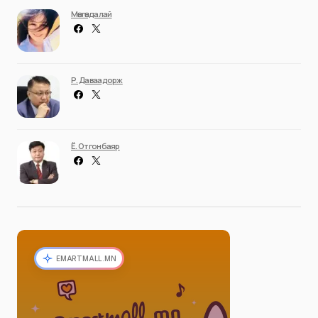
Мөнгөндалай
Р. Даваадорж
Ё. Отгонбаяр
EMARTMALL.MN