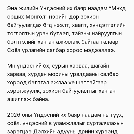
Энэ жилийн Үндэсний их баяр наадам “Мөнхөд
орших Монгол” нэрийн дор зохион
байгуулагдах бөгөөд нээлт, хаалт, хүндэтгэлийн
тоглолтын уран бүтээл, тайзны найруулгын
бэлтгэлийг ханган ажиллаж байгаа талаар
Соёл урлагийн салбар хороо мэдээллээ.
Мөн үндэсний бөх, сурын харваа, шагайн
харваа, хурдан морины уралдааны салбар
хороод бэлтгэл ажлаа үе шаттайгаар
хэрэгжүүлж, зохион байгуулалтыг ханган
ажиллаж байна.
2026 оны Үндэсний их баяр наадам нь түүх,
соёл, үндэсний өв уламжлалыг сурталчлахын
зэрэгцээ Дэлхийн адууны өдрийн хүрээнд