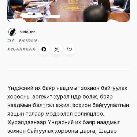
Niitlel.mn
0
15/06/2026
ХУВААЛЦАХ
Үндэсний их баяр наадмыг зохион байгуулах
хорооны ээлжит хурал өнөөдөр болж, баяр
наадмын бэлтгэл ажил, зохион байгуулалтын
явцын талаар мэдээлэл солилцлоо.
Хуралдаанаар Үндэсний их баяр наадмыг
зохион байгуулах хорооны дарга, Шадар