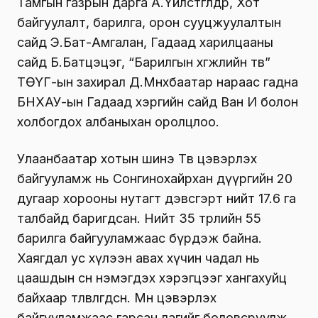
Тамгын газрын дарга А.Үйлстөгөлдөр, Хот
байгуулалт, барилга, орон сууцжуулалтын
сайд Э.Бат-Амгалан, Гадаад харилцааны
сайд Б.Батцэцэг, “Барилгын хөгжлийн төв”
ТӨҮГ-ын захирал Д.Мөнхбаатар нараас гадна
БНХАУ-ын Гадаад хэргийн сайд Ван И болон
холбогдох албаныхан оролцлоо.
Улаанбаатар хотын шинэ Төв цэвэрлэх
байгууламж нь Сонгинохайрхан дүүргийн 20
дугаар хорооны нутагт дэвсгэрт нийт 17.6 га
талбайд баригдсан. Нийт 35 төрлийн 55
барилга байгууламжаас бүрдэж байна.
Хаягдал ус хүлээн авах хүчин чадал нь
цаашдын өсөн нэмэгдэх хэрэгцээг хангахуйц
байхаар төлөвлөгдсөн. Мөн цэвэрлэх
байгууламжаас гарсан лагийг боловсруулж,