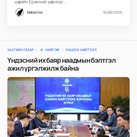
шүүхийн Ерөнхий шүүгчээр…
Niitlel.mn
15/06/2026
ЗАСГИЙН ГАЗАР
НИЙГЭМ
ОНЦЛОХ НИЙТЛЭЛ
Үндэсний их баяр наадмын бэлтгэл
ажил үргэлжилж байна