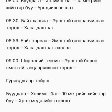
08:00. Буудлага – Холимог баг – 10 метрийн
хийн гар буу – Урьдчилсан шат
08:30. Байт харваа – Эрэгтэй ганцаарчилсан
төрөл – Хасагдах шат
08:56. Байт харваа – Эмэгтэй ганцаарчилсан
төрөл – Хасагдах шат эхэлнэ
09:00. Ширээний теннис – Эрэгтэй болон
эмэгтэй ганцаарчилсан төрөл –
Гуравдугаар тойрог
Буудлага – Холимог баг – 10 метрийн хийн гар
буу – Хүрэл медалийн тоглолт