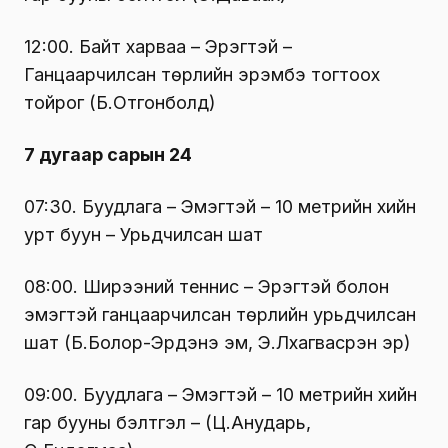
12:00. Байт харваа – Эрэгтэй –
Ганцаарчилсан төрлийн эрэмбэ тогтоох
тойрог (Б.Отгонболд)
7 дугаар сарын 24
07:30. Буудлага – Эмэгтэй – 10 метрийн хийн
урт буун – Урьдчилсан шат
08:00. Ширээний теннис – Эрэгтэй болон
эмэгтэй ганцаарчилсан төрлийн урьдчилсан
шат (Б.Болор-Эрдэнэ эм, Э.Лхагвасүрэн эр)
09:00. Буудлага – Эмэгтэй – 10 метрийн хийн
гар бууны бэлтгэл – (Ц.Анударь,