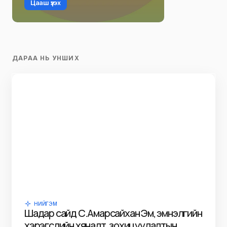
Цааш үзэх
ДАРАА НЬ УНШИХ
НИЙГЭМ
Шадар сайд С.Амарсайхан Эм, эмнэлгийн
хэрэгслийн хяналт, зохицуулалтын