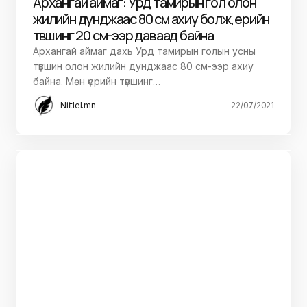
Архангай аймаг: Урд тамирын гол олон
жилийн дунджаас 80 см ахиу болж, үерийн
түвшинг 20 см-ээр даваад байна
Архангай аймаг дахь Урд тамирын голын усны
түвшин олон жилийн дунджаас 80 см-ээр ахиу
байна. Мөн үерийн түвшинг…
Niitlel.mn
22/07/2021