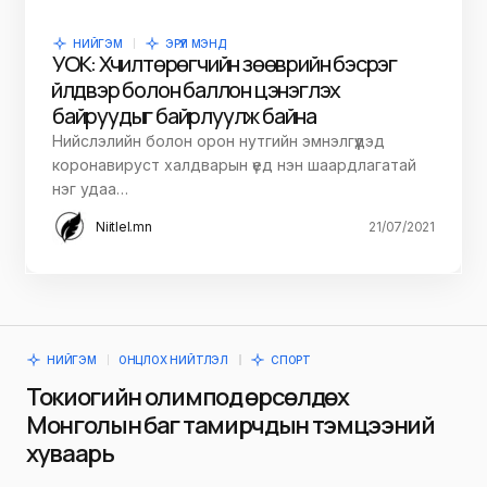
НИЙГЭМ
ЭРҮҮЛ МЭНД
УОК: Хүчилтөрөгчийн зөөврийн бэсрэг
үйлдвэр болон баллон цэнэглэх
байруудыг байрлуулж байна
Нийслэлийн болон орон нутгийн эмнэлгүүдэд
коронавируст халдварын үед нэн шаардлагатай
нэг удаа…
Niitlel.mn
21/07/2021
НИЙГЭМ
ОНЦЛОХ НИЙТЛЭЛ
СПОРТ
Токиогийн олимпод өрсөлдөх
Монголын баг тамирчдын тэмцээний
хуваарь