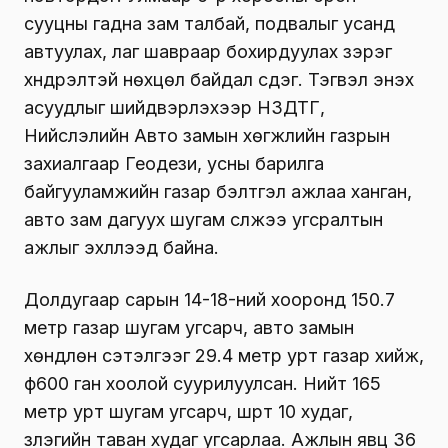
сууцны гадна зам талбай, подвалыг усанд
автуулах, лаг шавраар бохирдуулах зэрэг
хүндрэлтэй нөхцөл байдал үүсдэг. Тэгвэл энэхүү
асуудлыг шийдвэрлэхээр НЗДТГ,
Нийслэлийн Авто замын хөгжлийн газрын
захиалгаар Геодези, усны барилга
байгууламжийн газар бэлтгэл ажлаа ханган,
авто зам дагуух шугам сүлжээ угсралтын
ажлыг эхлүүлээд байна.
Долдугаар сарын 14-18-ний хооронд 150.7
метр газар шугам угсарч, авто замын
хөндлөн сэтэлгээг 29.4 метр урт газар хийж,
ф600 ган хоолой суурилуулсан. Нийт 165
метр урт шугам угсарч, шүүрт 10 худаг,
үзлэгийн таван худаг угсарлаа. Ажлын явц 36