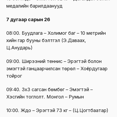
медалийн барилдаанууд
7 дугаар сарын 26
08:00. Буудлага – Холимог баг – 10 метрийн
хийн гар бууны бэлтгэл (Э.Даваахүү,
Ц.Анударь)
09:00. Ширээний теннис – Эрэгтэй болон
эмэгтэй ганцаарчилсан төрөл – Хоёрдугаар
тойрог
09:40. 3х3 сагсан бөмбөг – Эмэгтэй –
Хэсгийн тоглолт. Монгол – Румын
10:00. Жүдо – Эрэгтэй 73 кг – (Ц.Цогтбаатар)