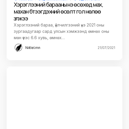
Хэрэглээний барааны үнэ өсөхөд мах,
махан бүтээгдэхүүний өсөлт гол нөлөө
үзүүлжээ
Хэрэглээний бараа, үйлчилгээний үнэ 2021 оны
зургаадугаар сард улсын хэмжээнд өмнөх оны
мөн үеэс 6.6 хувь, өмнөх…
Niitlel.mn
21/07/2021