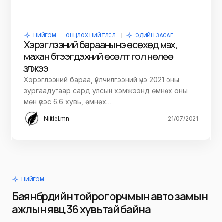
НИЙГЭМ
ОНЦЛОХ НИЙТЛЭЛ
ЭДИЙН ЗАСАГ
Хэрэглээний барааны үнэ өсөхөд мах,
махан бүтээгдэхүүний өсөлт гол нөлөө
үзүүлжээ
Хэрэглээний бараа, үйлчилгээний үнэ 2021 оны
зургаадугаар сард улсын хэмжээнд өмнөх оны
мөн үеэс 6.6 хувь, өмнөх…
Niitlel.mn
21/07/2021
НИЙГЭМ
Баянбүрдийн тойрог орчмын авто замын
ажлын явц 36 хувьтай байна