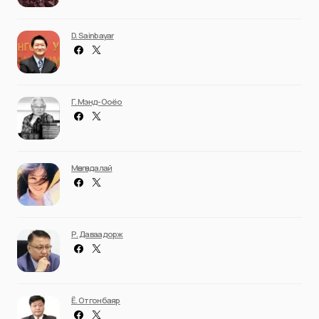
D. Sainbayar
Г. Мэнд-Ооёо
Мөнгөндалай
Р. Даваадорж
Ё. Отгонбаяр