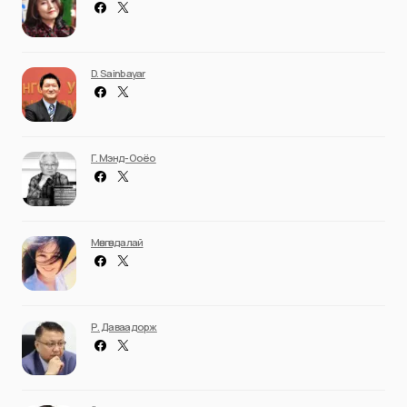
D. Sainbayar
Г. Мэнд-Ооёо
Мөнгөндалай
Р. Даваадорж