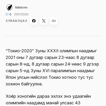
Niitlel.mn
0
21/07/2021
ХУВААЛЦАХ
“Токио-2020” Зуны XXXII олимпын наадмыг
2021 оны 7 дугаар сарын 23-наас 8 дугаар
сарын 8-нд, 8 дугаар сарын 24-нөөс 9 дүгээр
сарын 5-нд Зуны XVI паралимпын наадмыг
Япон улсын нийслэл Токио хотноо тус тус
зохион байгуулна.
Хоёр хоногийн дараа эхлэх энэ удаагийн
олимпийн наадамд манай улсаас 43