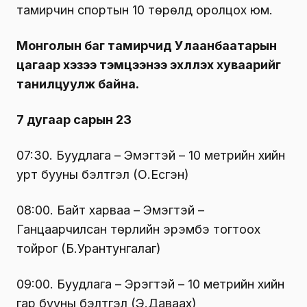
тамирчин спортын 10 төрөлд оролцох юм.
Монголын баг тамирчид Улаанбаатарын
цагаар хэзээ тэмцээнээ эхлүүлэх хуваарийг
танилцуулж байна.
7 дугаар сарын 23
07:30. Буудлага – Эмэгтэй – 10 метрийн хийн
урт бууны бэлтгэл (О.Есүгэн)
08:00. Байт харваа – Эмэгтэй –
Ганцаарчилсан төрлийн эрэмбэ тогтоох
тойрог (Б.Урантунгалаг)
09:00. Буудлага – Эрэгтэй – 10 метрийн хийн
гар бууны бэлтгэл (Э.Даваахүү)