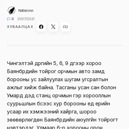
Niitlel.mn
0
21/07/2021
ХУВААЛЦАХ
Чингэлтэй дүүргийн 5, 6, 9 дүгээр хороо
Баянбүрдийн тойрог орчмын авто замд
борооны ус зайлуулах шугам угсралтын
ажлыг хийж байна. Тасганы усан сан болон
Умард дэд станц орчмын гэр хорооллын
суурьшлын бүсээс хур борооны үед үерийн
усаар их хэмжээний хайрга, шороо
зөөвөрлөгдөн Баянбүрдийн аюулгүйн тойрогт
нэвтэрдэг. Улмаар 6-р хорооны орон