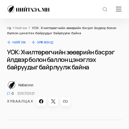
Нүүр
Нийгэм
УОК: Хүчилтөрөгчийн зөөврийн бэсрэг үйлдвэр болон
баллон цэнэглэх байруудыг байрлуулж байна
НИЙГЭМ
ЭРҮҮЛ МЭНД
УОК: Хүчилтөрөгчийн зөөврийн бэсрэг
үйлдвэр болон баллон цэнэглэх
байруудыг байрлуулж байна
Niitlel.mn
0
21/07/2021
ХУВААЛЦАХ