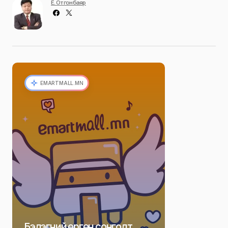
Ё. Отгонбаяр
EMARTMALL.MN
Бэлэгний өргөн сонголт