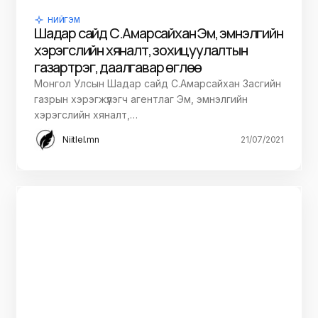
НИЙГЭМ
Шадар сайд С.Амарсайхан Эм, эмнэлгийн
хэрэгслийн хяналт, зохицуулалтын
газарт үүрэг, даалгавар өглөө
Монгол Улсын Шадар сайд С.Амарсайхан Засгийн
газрын хэрэгжүүлэгч агентлаг Эм, эмнэлгийн
хэрэгслийн хяналт,…
Niitlel.mn
21/07/2021