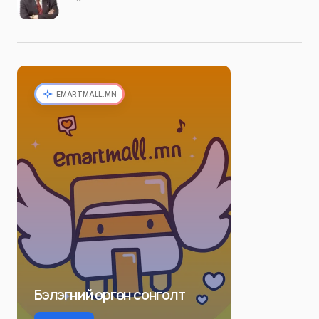
EMARTMALL.MN
Бэлэгний өргөн сонголт