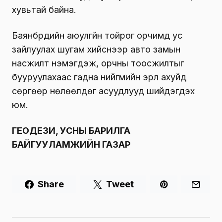
хувьтай байна.
Баянбүрдийн аюулгүйн тойрог орчимд ус
зайлуулах шугам хийснээр авто замын
насжилт нэмэгдэж, орчны тоосжилтыг
бууруулахаас гадна нийгмийн эрүүл ахуйд
сөргөөр нөлөөлдөг асуудлууд шийдэгдэх
юм.
ГЕОДЕЗИ, УСНЫ БАРИЛГА
БАЙГУУЛАМЖИЙН ГАЗАР
Share
Tweet