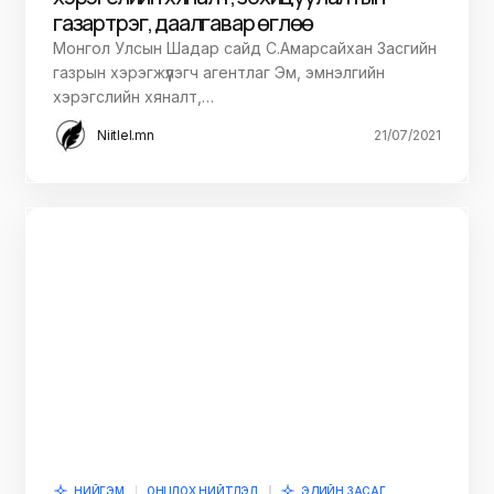
газарт үүрэг, даалгавар өглөө
Монгол Улсын Шадар сайд С.Амарсайхан Засгийн
газрын хэрэгжүүлэгч агентлаг Эм, эмнэлгийн
хэрэгслийн хяналт,…
Niitlel.mn
21/07/2021
НИЙГЭМ
ОНЦЛОХ НИЙТЛЭЛ
ЭДИЙН ЗАСАГ