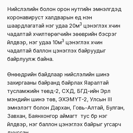
Нийслэлийн болон орон нутгийн эмнэлгүүдэд
коронавируст халдварын үед нэн
3
шаардлагатай нэг удаа 20м
цэнэглэх хүчин
чадалтай хүчилтөрөгчийн зөөврийн бэсрэг
3
үйлдвэр, нэг удаа 10м
цэнэглэх хүчин
чадалтай баллон цэнэглэх байруудыг
байрлуулж байна.
Өнөөдрийн байдлаар нийслэлийн шинэ
захиргааны байранд байрлах Яаралтай
тусламжийн төвд-2, СХД, БГД-ийн Эрүүл
мэндийн шинэ төв, ЭХЭМҮТ-2, Улсын III
эмнэлэгт болон Дархан, Говь-Алтай, Булган,
Завхан, Баянхонгор аймагт тус бүр нэг
үйлдвэр, нэг баллон цэнэглэх байрыг угсарч
дууссан.