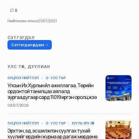
0
Нийтлэсэн огноо
21/07/2021
СЭТГЭГДЭЛ
Сэтгэгдэл үлдээх
УЛС ТӨР, ДУУЛИАН
Таны имэйл хаягийг нийтлэхгүй.
ОНЦЛОХ НИЙТЛЭЛ
УЛС ТӨР
Шаардлагатай талбаруудыг
*
гэж
Улсын Их Хурлын үйл ажиллагаа, Төрийн
тэмдэглэсэн
ордонтой танилцах аялалд
зургаадугаар сард 11019 иргэн оролцжээ
Name
*
08/07/2026
ОНЦЛОХ НИЙТЛЭЛ
УЛС ТӨР
ХУУЛЬ ЭРХ ЗҮЙ
E-mail
*
Эрхтэн, эд, эс шилжүүлэн суулгах тухай
хуулийг ердийн журмаар дагаж мөрдөнө