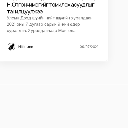
Н.Отгончимэгийг томилох асуудлыг
танилцуулжээ
Улсын Дээд шүүхийн нийт шүүгчийн хуралдаан
2021 оны 7 дугаар сарын 9-ний өдөр
хуралдав. Хуралдаанаар Монгол…
Niitlel.mn
09/07/2021