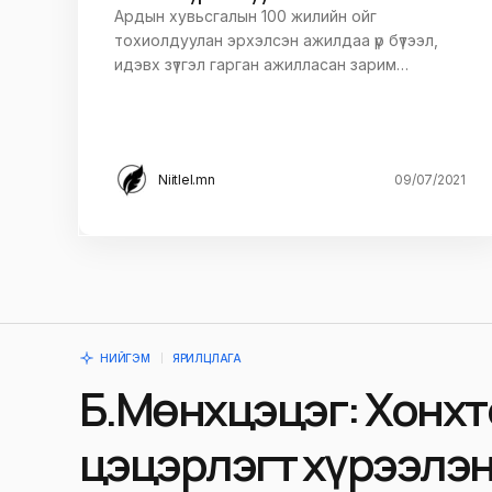
Ардын хувьсгалын 100 жилийн ойг
тохиолдуулан эрхэлсэн ажилдаа үр бүтээл,
идэвх зүтгэл гарган ажилласан зарим…
Niitlel.mn
09/07/2021
НИЙГЭМ
ЯРИЛЦЛАГА
Б.Мөнхцэцэг: Хонхт
цэцэрлэгт хүрээлэ