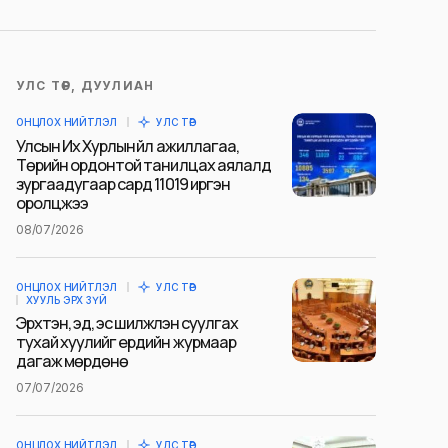
УЛС ТӨР, ДУУЛИАН
ОНЦЛОХ НИЙТЛЭЛ
УЛС ТӨР
Улсын Их Хурлын үйл ажиллагаа,
Төрийн ордонтой танилцах аялалд
зургаадугаар сард 11019 иргэн
оролцжээ
08/07/2026
ОНЦЛОХ НИЙТЛЭЛ
УЛС ТӨР
ХУУЛЬ ЭРХ ЗҮЙ
Эрхтэн, эд, эс шилжүүлэн суулгах
тухай хуулийг ердийн журмаар
дагаж мөрдөнө
07/07/2026
ОНЦЛОХ НИЙТЛЭЛ
УЛС ТӨР