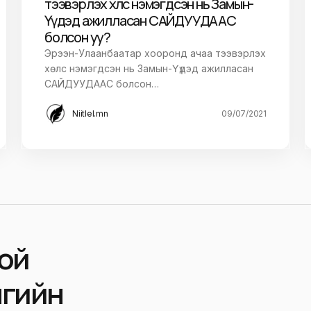
тээвэрлэх хөлс нэмэгдсэн нь Замын-
Үүдэд ажилласан САЙДУУДААС
болсон уу?
Эрээн-Улаанбаатар хооронд ачаа тээвэрлэх
хөлс нэмэгдсэн нь Замын-Үүдэд ажилласан
САЙДУУДААС болсон…
Niitlel.mn
09/07/2021
ой
нгийн