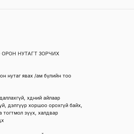
ӨӨ ОРОН НУТАГТ ЗОРЧИХ
орон нутаг явах /ам бүлийн тоо
аллахгүй, хөдөөний айлаар
үй, дэлгүүр хоршоо орохгүй байх,
 тогтмол зүүх, халдвар
өх