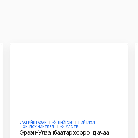
ЗАСГИЙН ГАЗАР
НИЙГЭМ
НИЙТЛЭЛ
ОНЦЛОХ НИЙТЛЭЛ
УЛС ТӨР
Эрээн-Улаанбаатар хооронд ачаа