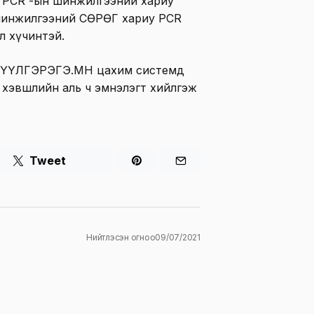
хөн PCR -ын шинжилгээний хариу
н шинжилгээний СӨРӨГ хариу PCR
л хүчинтэй.
ЭРҮҮЛГЭРЭГЭ.МН цахим системд
н хэвшлийн аль ч эмнэлэгт хийлгэж
Tweet
Нийтлэсэн огноо
09/07/2021