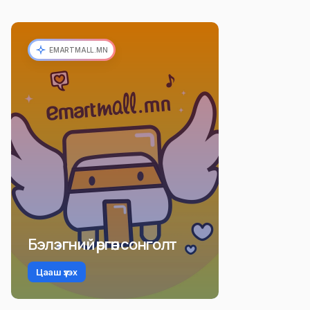
EMARTMALL.MN
Бэлэгний өргөн сонголт
Цааш үзэх