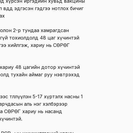
санд хүрсэн иргэдийн хувьд вакцины
 өвдөөд эдгэсэн гэдгээ нотлох бичиг
рах
 болон 2-р тундаа хамрагдсан
гүй тохиолдолд 48 цаг хүчинтэй
ээ хийлгэж, хариу нь СӨРӨГ
хариу 48 цагийн дотор хүчинтэй
лдолд тухайн аймаг руу нэвтрэхэд
лээс төлөөлүүлэн 5-17 хүртэлх насны 1
арчдасын аль нэг хэлбэрээр
ба СӨРӨГ хариу нь насанд
 хүчинтэй.