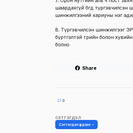
7. Орон нутгийн аль ч пост зөв
шаардахгүй бөгөөд түргэвчилсэ
шинжилгээний хариуны нэг ади
8. Түргэвчилсэн шинжилгээг 
бүртгэлтэй төрийн болон хувий
болно
Share
0
СЭТГЭГДЭЛ
Сэтгэгдэл үлдээх