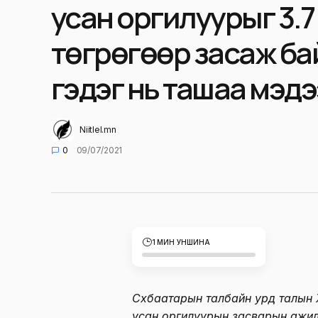
усан оргилуурыг 3.7
төгрөгөөр засаж ба
гэдэг нь ташаа мэд
Niitlel.mn
0
09/07/2021
1 МИН УНШИНА
Сүхбаатарын талбайн урд талын 
усан оргилуурын засварын ажил