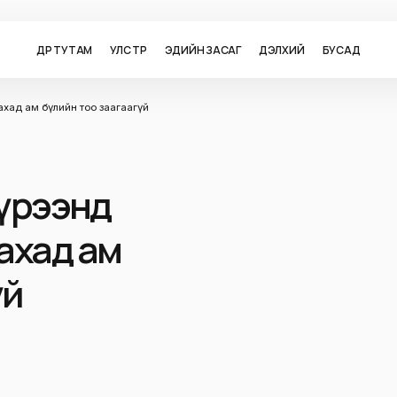
ӨДӨР ТУТАМ
УЛС ТӨР
ЭДИЙН ЗАСАГ
ДЭЛХИЙ
БУСАД
вахад ам бүлийн тоо заагаагүй
хүрээнд
ахад ам
үй