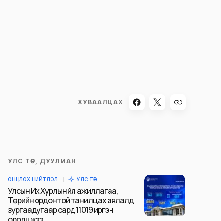
ХУВААЛЦАХ
УЛС ТӨР, ДУУЛИАН
ОНЦЛОХ НИЙТЛЭЛ
УЛС ТӨР
Улсын Их Хурлын үйл ажиллагаа,
Төрийн ордонтой танилцах аялалд
зургаадугаар сард 11019 иргэн
оролцжээ