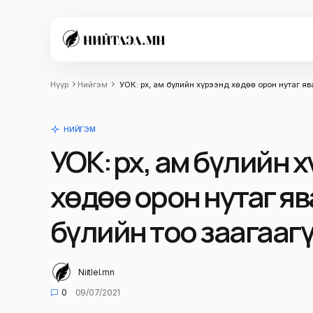
Нүүр
Нийгэм
УОК: Өрх, ам бүлийн хүрээнд хөдөө орон нутаг я
НИЙГЭМ
УОК: Өрх, ам бүлийн 
хөдөө орон нутаг яв
бүлийн тоо заагааг
Niitlel.mn
0
09/07/2021