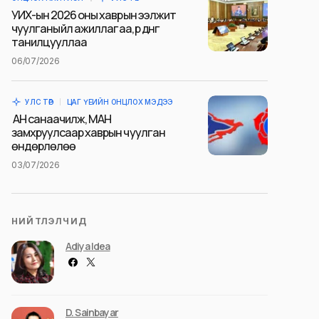
УИХ-ын 2026 оны хаврын ээлжит
чуулганы үйл ажиллагаа, үр дүнг
танилцууллаа
06/07/2026
УЛС ТӨР
ЦАГ ҮЕИЙН ОНЦЛОХ МЭДЭЭ
АН санаачилж, МАН
замхруулсаар хаврын чуулган
өндөрлөлөө
03/07/2026
НИЙТЛЭЛЧИД
Adiya Idea
D. Sainbayar