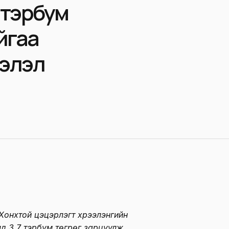
 тэрбум
йгаа
ээлэл
Хонхтой цэцэрлэгт хүрээлэнгийн
д 3.7 тэрбум төгрөг зарцуулж