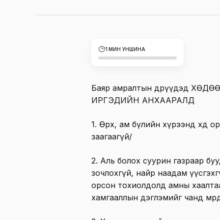
1 МИН УНШИНА
Баяр амралтын өдрүүдэд ХӨД
ИРГЭДИЙН АНХААРАЛД
1. Өрх, ам бүлийн хүрээнд хөдөө 
заагаагүй/
2. Аль болох суурин газраар бууд
зочлохгүй, найр наадам үүсгэхг
орсон тохиолдолд амны хаалтаа
хамгааллын дэглэмийг чанд мөрд