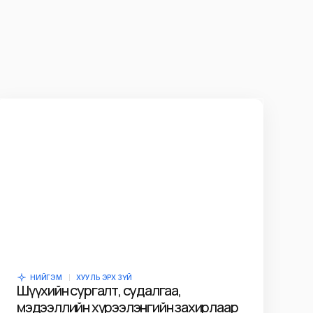
НИЙГЭМ
ХУУЛЬ ЭРХ ЗҮЙ
Шүүхийн сургалт, судалгаа,
мэдээллийн хүрээлэнгийн захирлаар