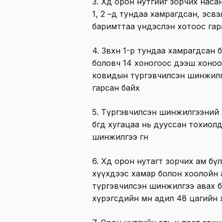
3. Хөдөө орон нутгийг зорчих на
1, 2 –д тундаа хамрагдсан, эсвэл
баримттаа үндэслэн хотоос га
4. Зөвхөн 1-р тундаа хамрагдсан
боловч 14 хоногоос дээш хоноо
ковидын түргэвчилсэн шинжилг
гарсан байх
5. Түргэвчилсэн шинжилгээний 
бөгөөд хугацаа нь дууссан тохио
шинжилгээ өгнө
6. Хөдөө орон нутагт зорчих ам бү
хүүхдээс хамар болон хоолойн 
түргэвчилсэн шинжилгээ авах 
хүрэгсдийн мөн адил 48 цагийн