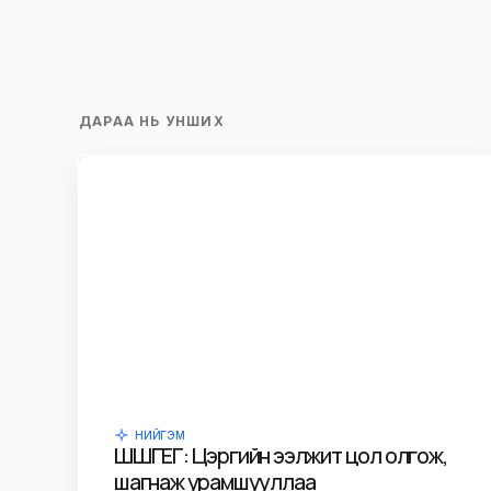
ДАРАА НЬ УНШИХ
НИЙГЭМ
ШШГЕГ: Цэргийн ээлжит цол олгож,
шагнаж урамшууллаа