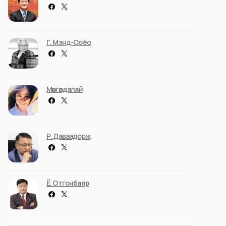
Г. Мэнд-Ооёо
Мөнгөндалай
Р. Даваадорж
Ё. Отгонбаяр