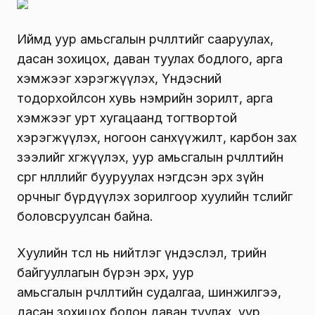
Иймд уур амьсгалын өөрчлөлтийг сааруулах,
дасан зохицох, даван туулах бодлого, арга
хэмжээг хэрэгжүүлэх, Үндэсний
тодорхойлсон хувь нэмрийн зорилт, арга
хэмжээг урт хугацаанд тогтвортой
хэрэгжүүлэх, ногоон санхүүжилт, карбон зах
зээлийг хөгжүүлэх, уур амьсгалын өөрчлөлтийн
сөрөг нөлөөллийг бууруулах нэгдсэн эрх зүйн
орчныг бүрдүүлэх зорилгоор хуулийн төслийг
боловсруулсан байна.
Хуулийн төсөл нь нийтлэг үндэслэл, төрийн
байгууллагын бүрэн эрх, уур
амьсгалын өөрчлөлтийн судалгаа, шинжилгээ,
дасан зохицох болон даван туулах, уур