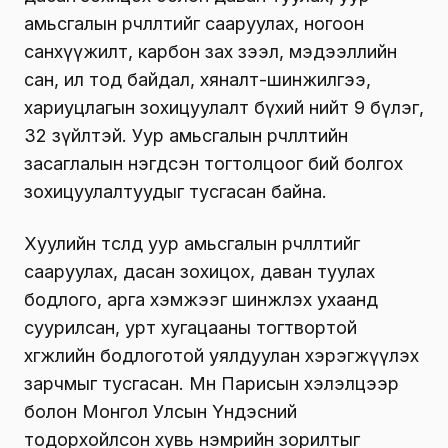
амьсгалын өөрчлөлтийг сааруулах, ногоон
санхүүжилт, карбон зах зээл, мэдээллийн
сан, ил тод байдал, хяналт-шинжилгээ,
хариуцлагын зохицуулалт бүхий нийт 9 бүлэг,
32 зүйлтэй. Уур амьсгалын өөрчлөлтийн
засаглалын нэгдсэн тогтолцоог бий болгох
зохицуулалтуудыг тусгасан байна.
Хуулийн төсөлд уур амьсгалын өөрчлөлтийг
сааруулах, дасан зохицох, даван туулах
бодлого, арга хэмжээг шинжлэх ухаанд
суурилсан, урт хугацааны тогтвортой
хөгжлийн бодлоготой уялдуулан хэрэгжүүлэх
зарчмыг тусгасан. Мөн Парисын хэлэлцээр
болон Монгол Улсын Үндэсний
тодорхойлсон хувь нэмрийн зорилтыг