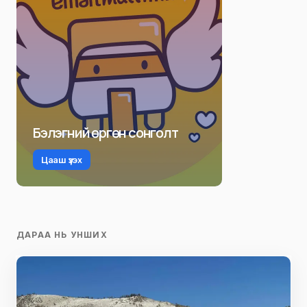
Бэлэгний өргөн сонголт
Цааш үзэх
ДАРАА НЬ УНШИХ