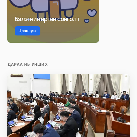
Бэлэгний өргөн сонголт
Цааш үзэх
ДАРАА НЬ УНШИХ