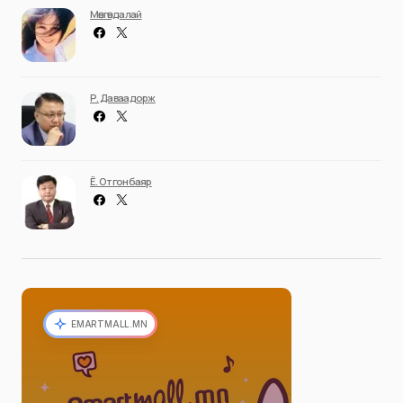
Мөнгөндалай
Р. Даваадорж
Ё. Отгонбаяр
EMARTMALL.MN