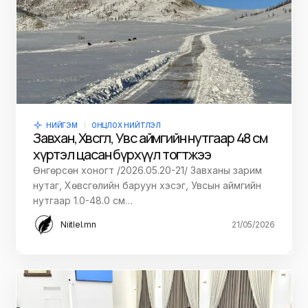
НИЙГЭМ
ОНЦЛОХ НИЙТЛЭЛ
Завхан, Хөвсгөл, Увс аймгийн нутгаар 48 см
хүртэл цасан бүрхүүл тогтжээ
Өнгөрсөн хоногт /2026.05.20-21/ Завханы зарим
нутаг, Хөвсгөлийн баруун хэсэг, Увсын аймгийн
нутгаар 1.0-48.0 см…
Niitlel.mn
21/05/2026