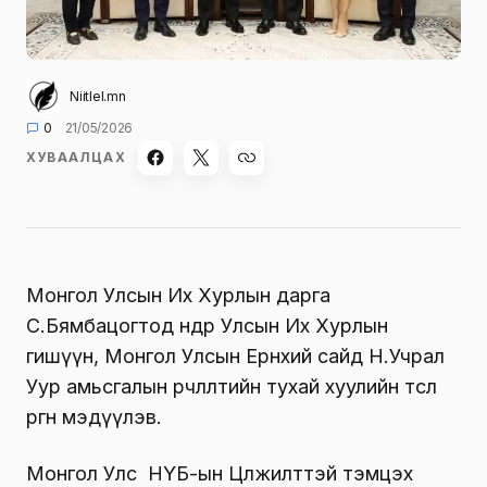
Niitlel.mn
0
21/05/2026
ХУВААЛЦАХ
Монгол Улсын Их Хурлын дарга
С.Бямбацогтод өнөөдөр Улсын Их Хурлын
гишүүн, Монгол Улсын Ерөнхий сайд Н.Учрал
Уур амьсгалын өөрчлөлтийн тухай хуулийн төсөл
өргөн мэдүүлэв.
Монгол Улс НҮБ-ын Цөлжилттэй тэмцэх