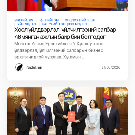
ЕРӨНХИЙЛӨГЧ
НИЙГЭМ
ОНЦЛОХ НИЙТЛЭЛ
ҮЙЛ ЯВДАЛ
ЦАГ ҮЕИЙН ОНЦЛОХ МЭДЭЭ
Хоол үйлдвэрлэл, үйлчилгээний салбар
48 мянган ажлын байр бий болгодог
Монгол Улсын Ерөнхийлөгч У.Хүрэлсүх хоол
үйлдвэрлэл, үйлчилгээний салбарын бизнес
эрхлэгчидтэй уулзлаа. Хүн амын…
Niitlel.mn
21/05/2026