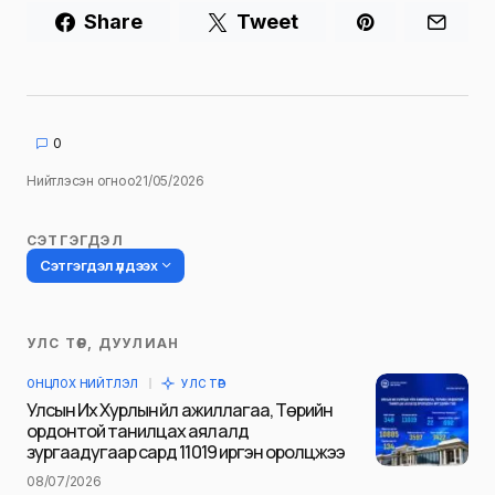
Share
Tweet
0
Нийтлэсэн огноо
21/05/2026
СЭТГЭГДЭЛ
Сэтгэгдэл үлдээх
УЛС ТӨР, ДУУЛИАН
Таны имэйл хаягийг нийтлэхгүй.
ОНЦЛОХ НИЙТЛЭЛ
УЛС ТӨР
Шаардлагатай талбаруудыг
*
гэж
Улсын Их Хурлын үйл ажиллагаа, Төрийн
тэмдэглэсэн
ордонтой танилцах аялалд
зургаадугаар сард 11019 иргэн оролцжээ
Name
*
08/07/2026