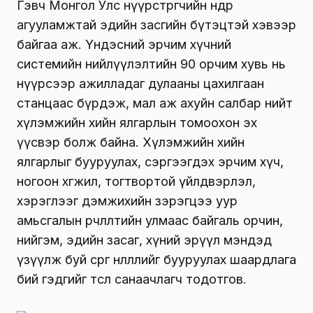
Гэвч Монгол Улс нүүрстөрөгчийн өндөр
агууламжтай эдийн засгийн бүтэцтэй хэвээр
байгаа аж. Үндэсний эрчим хүчний
системийн нийлүүлэлтийн 90 орчим хувь нь
нүүрсээр ажилладаг дулааны цахилгаан
станцаас бүрдэж, мал аж ахуйн салбар нийт
хүлэмжийн хийн ялгарлын томоохон эх
үүсвэр болж байна. Хүлэмжийн хийн
ялгарлыг бууруулах, сэргээгдэх эрчим хүч,
ногоон хөгжил, тогтвортой үйлдвэрлэл,
хэрэглээг дэмжихийн зэрэгцээ уур
амьсгалын өөрчлөлтийн улмаас байгаль орчин,
нийгэм, эдийн засаг, хүний эрүүл мэндэд
үзүүлж буй сөрөг нөлөөллийг бууруулах шаардлага
бий гэдгийг төсөл санаачлагч тодотгов.