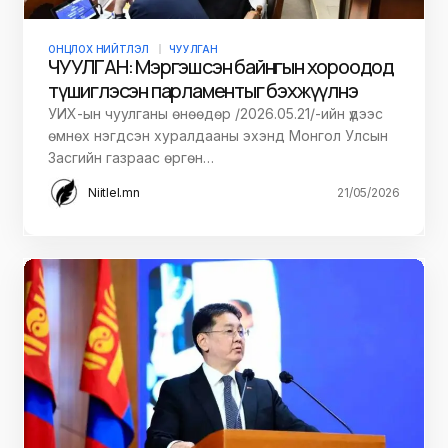
ОНЦЛОХ НИЙТЛЭЛ
ЧУУЛГАН
ЧУУЛГАН: Мэргэшсэн байнгын хороодод
түшиглэсэн парламентыг бэхжүүлнэ
УИХ-ын чуулганы өнөөдөр /2026.05.21/-ийн үдээс
өмнөх нэгдсэн хуралдааны эхэнд Монгол Улсын
Засгийн газраас өргөн…
Niitlel.mn
21/05/2026