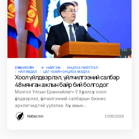
ЕРӨНХИЙЛӨГЧ
НИЙГЭМ
ОНЦЛОХ НИЙТЛЭЛ
ҮЙЛ ЯВДАЛ
ЦАГ ҮЕИЙН ОНЦЛОХ МЭДЭЭ
Хоол үйлдвэрлэл, үйлчилгээний салбар
48 мянган ажлын байр бий болгодог
Монгол Улсын Ерөнхийлөгч У.Хүрэлсүх хоол
үйлдвэрлэл, үйлчилгээний салбарын бизнес
эрхлэгчидтэй уулзлаа. Хүн амын…
Niitlel.mn
21/05/2026