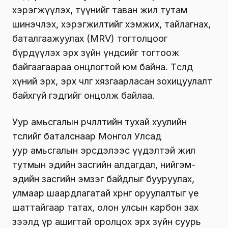
хэрэгжүүлэх, түүнийг таван жил тутам
шинэчлэх, хэрэгжилтийг хэмжих, тайлагнах,
баталгаажуулах (MRV) тогтолцоог
бүрдүүлэх эрх зүйн үндсийг тогтоож
байгаагаараа онцлогтой юм байна. Төсөлд
хүний эрх, эрх чөлөөг хязгаарласан зохицуулалт
байхгүй гэдгийг онцолж байлаа.
Уур амьсгалын өөрчлөлтийн тухай хуулийн
төслийг баталснаар Монгол Улсад
уур амьсгалын эрсдэлээс үүдэлтэй жил
тутмын эдийн засгийн алдагдал, нийгэм-
эдийн засгийн эмзэг байдлыг бууруулах,
улмаар шаардлагатай хөрөнгө оруулалтыг үе
шаттайгаар татах, олон улсын карбон зах
зээлд үр ашигтай оролцох эрх зүйн суурь