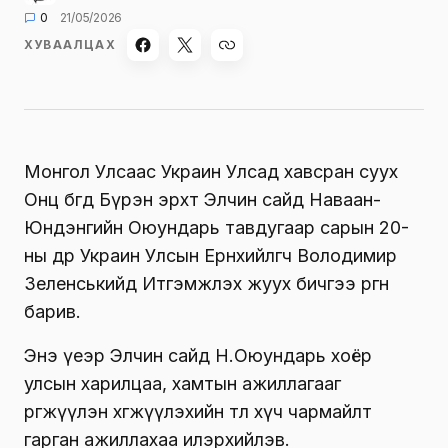
0
21/05/2026
ХУВААЛЦАХ
Монгол Улсаас Украин Улсад хавсран суух
Онц бөгөөд Бүрэн эрхт Элчин сайд Наваан-
Юндэнгийн Оюундарь тавдугаар сарын 20-
ны өдөр Украин Улсын Ерөнхийлөгч Володимир
Зеленськийд Итгэмжлэх жуух бичгээ өргөн
барив.
Энэ үеэр Элчин сайд Н.Оюундарь хоёр
улсын харилцаа, хамтын ажиллагааг
өргөжүүлэн хөгжүүлэхийн төлөө хүч чармайлт
гарган ажиллахаа илэрхийлэв.