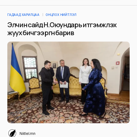
ГАДААД ХАРИЛЦАА
ОНЦЛОХ НИЙТЛЭЛ
Элчин сайд Н.Оюундарь итгэмжлэх
жуух бичгээ өргөн барив
Niitlel.mn