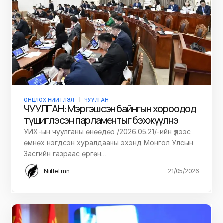
ОНЦЛОХ НИЙТЛЭЛ
ЧУУЛГАН
ЧУУЛГАН: Мэргэшсэн байнгын хороодод
түшиглэсэн парламентыг бэхжүүлнэ
УИХ-ын чуулганы өнөөдөр /2026.05.21/-ийн үдээс
өмнөх нэгдсэн хуралдааны эхэнд Монгол Улсын
Засгийн газраас өргөн…
Niitlel.mn
21/05/2026