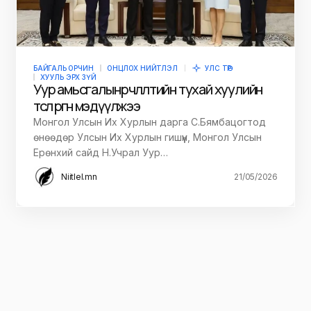
БАЙГАЛЬ ОРЧИН
ОНЦЛОХ НИЙТЛЭЛ
УЛС ТӨР
ХУУЛЬ ЭРХ ЗҮЙ
Уур амьсгалын өөрчлөлтийн тухай хуулийн
төсөл өргөн мэдүүлжээ
Монгол Улсын Их Хурлын дарга С.Бямбацогтод
өнөөдөр Улсын Их Хурлын гишүүн, Монгол Улсын
Ерөнхий сайд Н.Учрал Уур…
Niitlel.mn
21/05/2026