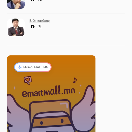
Ё. Отгонбаяр
EMARTMALL.MN