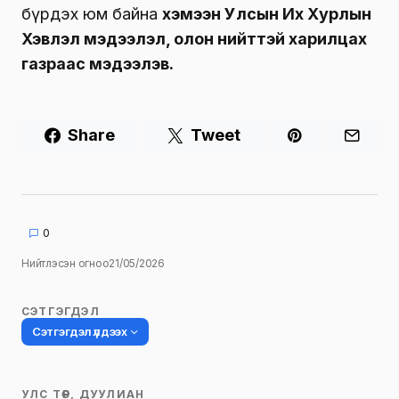
бүрдэх юм байна
хэмээн Улсын Их Хурлын
Хэвлэл мэдээлэл, олон нийттэй харилцах
газраас
мэдээлэв.
Share
Tweet
0
Нийтлэсэн огноо
21/05/2026
СЭТГЭГДЭЛ
Сэтгэгдэл үлдээх
УЛС ТӨР, ДУУЛИАН