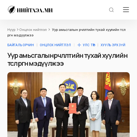
Нүүр
Онцлох нийтлэл
Уур амьсгалын өөрчлөлтийн тухай хуулийн төсөл
өргөн мэдүүлжээ
БАЙГАЛЬ ОРЧИН
ОНЦЛОХ НИЙТЛЭЛ
УЛС ТӨР
ХУУЛЬ ЭРХ ЗҮЙ
Уур амьсгалын өөрчлөлтийн тухай хуулийн
төсөл өргөн мэдүүлжээ