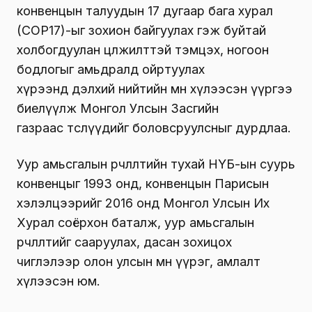
конвенцын талуудын 17 дугаар бага хурал
(COP17)-ыг зохион байгуулах гэж буйтай
холбогдуулан цөлжилттэй тэмцэх, ногоон
бодлогыг амьдралд ойртуулах
хүрээнд дэлхий нийтийн өмнө хүлээсэн үүргээ
биелүүлж Монгол Улсын Засгийн
газраас төслүүдийг боловсруулсныг дурдлаа.
Уур амьсгалын өөрчлөлтийн тухай НҮБ-ын суурь
конвенцыг 1993 онд, конвенцын Парисын
хэлэлцээрийг 2016 онд Монгол Улсын Их
Хурал соёрхон баталж, уур амьсгалын
өөрчлөлтийг сааруулах, дасан зохицох
чиглэлээр олон улсын өмнө үүрэг, амлалт
хүлээсэн юм.