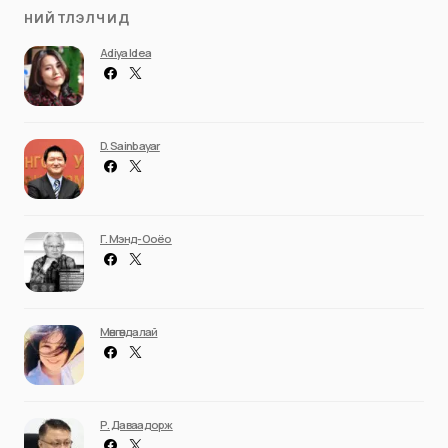
НИЙТЛЭЛЧИД
Adiya Idea
D. Sainbayar
Г. Мэнд-Ооёо
Мөнгөндалай
Р. Даваадорж