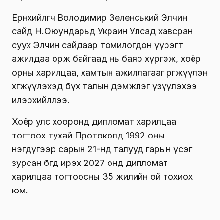
Ерөнхийлөгч Володимир Зеленський Элчин
сайд Н.Оюундарьд Украин Улсад хавсран
суух Элчин сайдаар томилогдон үүрэгт
ажилдаа орж байгаад нь баяр хүргэж, хоёр
орны харилцаа, хамтын ажиллагааг өргөжүүлэн
хөгжүүлэхэд бүх талын дэмжлэг үзүүлэхээ
илэрхийллээ.
Хоёр улс хооронд дипломат харилцаа
тогтоох тухай Протоколд 1992 оны
нэгдүгээр сарын 21-нд талууд гарын үсэг
зурсан бөгөөд ирэх 2027 онд дипломат
харилцаа тогтоосны 35 жилийн ой тохиох
юм.