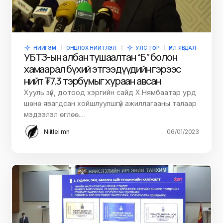
НИЙГЭМ
ОНЦЛОХ НИЙТЛЭЛ
УЛС ТӨР
ҮЙЛ ЯВДАЛ
УБТЗ-ын албан тушаалтан “Б” болон
хамаарал бүхий этгээдүүдийн гэрээс
нийт ₮7.3 тэрбумыг хураан авсан
Хууль зүй, дотоод хэргийн сайд Х.Нямбаатар урд
шөнө явагдсан хойшлуулшгүй ажиллагааны талаар
мэдээлэл өглөө.…
Niitlel.mn
06/01/2023