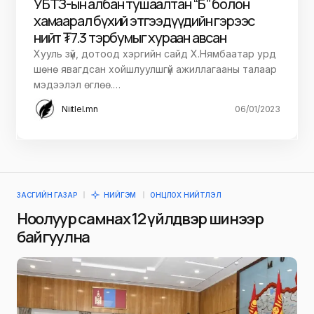
УБТЗ-ын албан тушаалтан “Б” болон
хамаарал бүхий этгээдүүдийн гэрээс
нийт ₮7.3 тэрбумыг хураан авсан
Хууль зүй, дотоод хэргийн сайд Х.Нямбаатар урд
шөнө явагдсан хойшлуулшгүй ажиллагааны талаар
мэдээлэл өглөө.…
Niitlel.mn
06/01/2023
ЗАСГИЙН ГАЗАР
НИЙГЭМ
ОНЦЛОХ НИЙТЛЭЛ
Ноолуур самнах 12 үйлдвэр шинээр
байгуулна