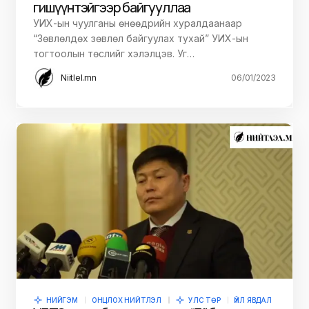
гишүүнтэйгээр байгууллаа
УИХ-ын чуулганы өнөөдрийн хуралдаанаар
“Зөвлөлдөх зөвлөл байгуулах тухай” УИХ-ын
тогтоолын төслийг хэлэлцэв. Уг…
Niitlel.mn
06/01/2023
НИЙГЭМ
ОНЦЛОХ НИЙТЛЭЛ
УЛС ТӨР
ҮЙЛ ЯВДАЛ