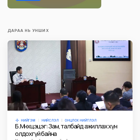
ДАРАА НЬ УНШИХ
НИЙГЭМ
НИЙСЛЭЛ
ОНЦЛОХ НИЙТЛЭЛ
Б.Мөнхцэцэг: Зам, талбайд ажиллах хүн
олдохгүй байна