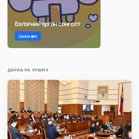
Бэлэгний өргөн сонголт
Цааш үзэх
ДАРАА НЬ УНШИХ