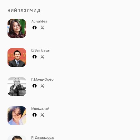
НИЙТЛЭЛЧИД
Adiya Idea
D. Sainbayar
Г. Мэнд-Ооёо
Мөнгөндалай
Р. Даваадорж