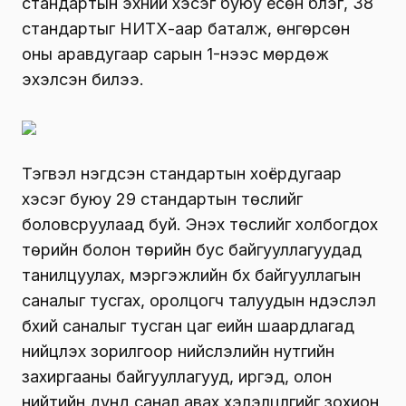
стандартын эхний хэсэг буюу есөн бүлэг, 38
стандартыг НИТХ-аар баталж, өнгөрсөн
оны аравдугаар сарын 1-нээс мөрдөж
эхэлсэн билээ.
Тэгвэл нэгдсэн стандартын хоёрдугаар
хэсэг буюу 29 стандартын төслийг
боловсруулаад буй. Энэхүү төслийг холбогдох
төрийн болон төрийн бус байгууллагуудад
танилцуулах, мэргэжлийн бүх байгууллагын
саналыг тусгах, оролцогч талуудын үндэслэл
бүхий саналыг тусган цаг үеийн шаардлагад
нийцүүлэх зорилгоор нийслэлийн нутгийн
захиргааны байгууллагууд, иргэд, олон
нийтийн дунд санал авах хэлэлцүүлгийг зохион