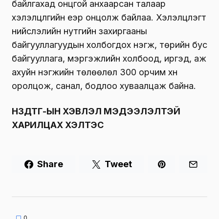
байлгахад онцгой анхаарсан талаар
хэлэлцүүлгийн үеэр онцолж байлаа. Хэлэлцүүлэгт
нийслэлийн нутгийн захиргааны
байгууллагуудын холбогдох нэгж, төрийн бус
байгууллага, мэргэжлийн холбоод, иргэд, аж
ахуйн нэгжийн төлөөлөл 300 орчим хүн
оролцож, санал, бодлоо хуваалцаж байна.
НЗДТГ-ЫН ХЭВЛЭЛ МЭДЭЭЛЭЛТЭЙ
ХАРИЛЦАХ ХЭЛТЭС
Share
Tweet
0