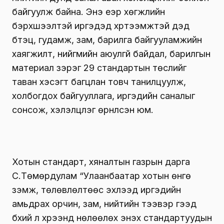
байгуулж байна. Энэ үеэр хөгжлийн
бэрхшээлтэй иргэдэд хүртээмжтэй дэд
бүтэц, гудамж, зам, барилга байгууламжийн
хаягжилт, нийгмийн аюулгүй байдал, барилгын
материал зэрэг 29 стандартын төслийг
таван хэсэгт багцлан товч танилцуулж,
холбогдох байгууллага, иргэдийн саналыг
сонсож, хэлэлцүүлэг өрнүүлсэн юм.
Хотын стандарт, хяналтын газрын дарга
С.Төмөрдулам “Улаанбаатар хотын өнгө
үзэмж, төлөвлөлтөөс эхлээд иргэдийн
амьдрах орчин, зам, нийтийн тээвэр гээд
бүхий л хүрээнд нөлөөлөх энэхүү стандартуудын