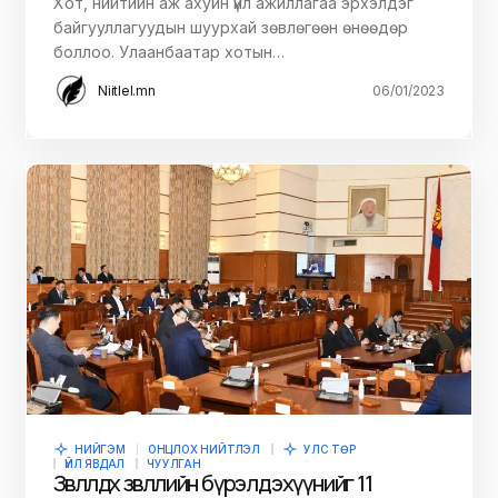
Хот, нийтийн аж ахуйн үйл ажиллагаа эрхэлдэг
байгууллагуудын шуурхай зөвлөгөөн өнөөдөр
боллоо. Улаанбаатар хотын…
Niitlel.mn
06/01/2023
НИЙГЭМ
ОНЦЛОХ НИЙТЛЭЛ
УЛС ТӨР
ҮЙЛ ЯВДАЛ
ЧУУЛГАН
Зөвлөлдөх зөвлөлийн бүрэлдэхүүнийг 11