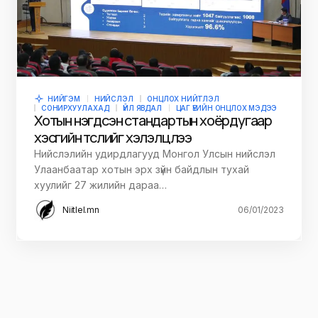
НИЙГЭМ
НИЙСЛЭЛ
ОНЦЛОХ НИЙТЛЭЛ
СОНИРХУУЛАХАД
ҮЙЛ ЯВДАЛ
ЦАГ ҮЕИЙН ОНЦЛОХ МЭДЭЭ
Хотын нэгдсэн стандартын хоёрдугаар
хэсгийн төслийг хэлэлцлээ
Нийслэлийн удирдлагууд Монгол Улсын нийслэл
Улаанбаатар хотын эрх зүйн байдлын тухай
хуулийг 27 жилийн дараа…
Niitlel.mn
06/01/2023