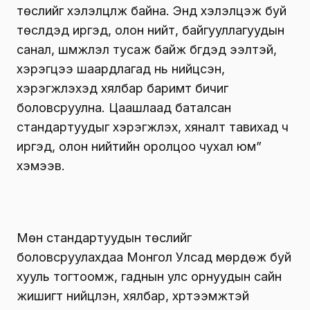
төслийг хэлэлцүүлж байна. Энд хэлэлцэж буй
төслүүдэд иргэд, олон нийт, байгууллагуудын
санал, шүүмжлэл тусаж байж бүгдэд ээлтэй,
хэрэгцээ шаардлагад нь нийцсэн,
хэрэгжүүлэхэд хялбар баримт бичиг
боловсруулна. Цаашлаад баталсан
стандартуудыг хэрэгжүүлэх, хяналт тавихад ч
иргэд, олон нийтийн оролцоо чухал юм”
хэмээв.
Мөн стандартуудын төслийг
боловсруулахдаа Монгол Улсад мөрдөж буй
хууль тогтоомж, гаднын улс орнуудын сайн
жишигт нийцүүлэн, хялбар, хүртээмжтэй