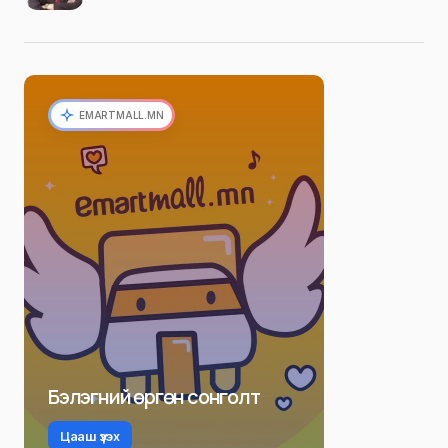
EMARTMALL.MN
Бэлэгний өргөн сонголт
Цааш үзэх