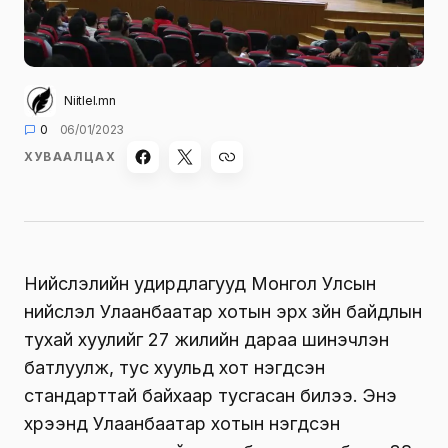
Niitlel.mn
0
06/01/2023
ХУВААЛЦАХ
Нийслэлийн удирдлагууд Монгол Улсын
нийслэл Улаанбаатар хотын эрх зүйн байдлын
тухай хуулийг 27 жилийн дараа шинэчлэн
батлуулж, тус хуульд хот нэгдсэн
стандарттай байхаар тусгасан билээ. Энэ
хүрээнд Улаанбаатар хотын нэгдсэн