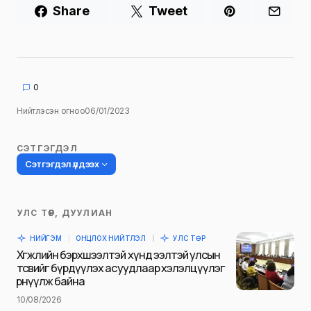
Share
Tweet
0
Нийтлэсэн огноо
06/01/2023
СЭТГЭГДЭЛ
Сэтгэгдэл үлдээх
УЛС ТӨР, ДУУЛИАН
Таны имэйл хаягийг нийтлэхгүй.
НИЙГЭМ
ОНЦЛОХ НИЙТЛЭЛ
УЛС ТӨР
Шаардлагатай талбаруудыг
*
гэж
Хөгжлийн бэрхшээлтэй хүнд ээлтэй улсын
тэмдэглэсэн
төсвийг бүрдүүлэх асуудлаар хэлэлцүүлэг
өрнүүлж байна
Name
*
10/08/2026