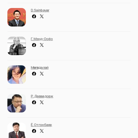
D. Sainbayar
Г. Мэнд-Ооёо
Мөнгөндалай
Р. Даваадорж
Ё. Отгонбаяр