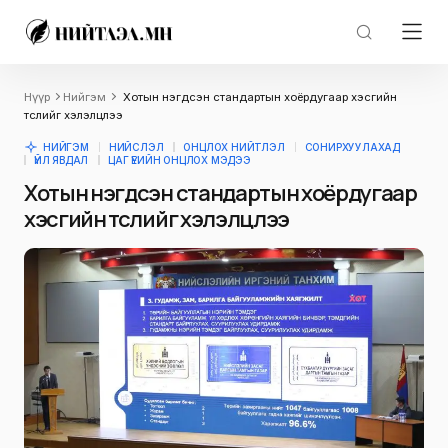
Нүүр
Нийгэм
Хотын нэгдсэн стандартын хоёрдугаар хэсгийн
төслийг хэлэлцлээ
НИЙГЭМ
НИЙСЛЭЛ
ОНЦЛОХ НИЙТЛЭЛ
СОНИРХУУЛАХАД
ҮЙЛ ЯВДАЛ
ЦАГ ҮЕИЙН ОНЦЛОХ МЭДЭЭ
Хотын нэгдсэн стандартын хоёрдугаар
хэсгийн төслийг хэлэлцлээ