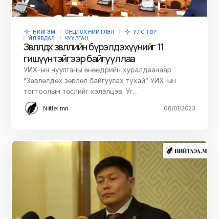
НИЙГЭМ
ОНЦЛОХ НИЙТЛЭЛ
УЛС ТӨР
ҮЙЛ ЯВДАЛ
ЧУУЛГАН
Зөвлөлдөх зөвлөлийн бүрэлдэхүүнийг 11
гишүүнтэйгээр байгууллаа
УИХ-ын чуулганы өнөөдрийн хуралдаанаар
“Зөвлөлдөх зөвлөл байгуулах тухай” УИХ-ын
тогтоолын төслийг хэлэлцэв. Уг…
Niitlel.mn
06/01/2023