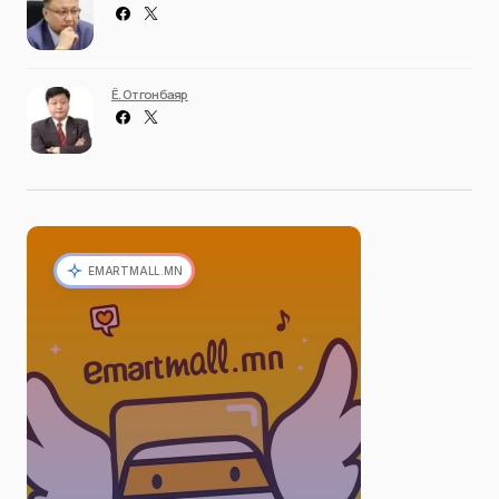
Ё. Отгонбаяр
EMARTMALL.MN