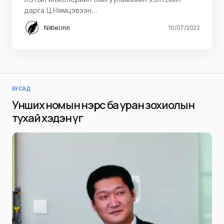
дарга Ц.Нямцэвээн…
Niitlel.mn
10/07/2022
БУСАД
Унших номын нэрс ба уран зохиолын
тухай хэдэн үг