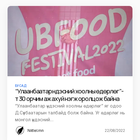
БУСАД
“Улаанбаатар үндэсний хоолны өдөрлөг”-
т 30 орчим аж ахуй нэгж оролцож байна
“Улаанбаатар үндэсний хоолны өдөрлөг” яг одоо
Д.Сүхбаатарын талбайд болж байна. Уг өдөрлөг нь
монгол үндэсний…
Niitlel.mn
22/08/2022