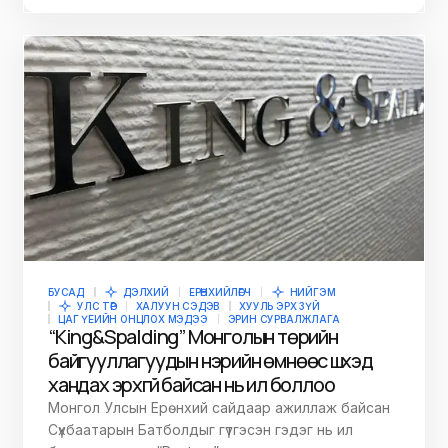
БУСАД
ДЭЛХИЙ
ЕРӨНХИЙЛӨГЧ
НИЙГЭМ
УЛС ТӨР
ХАЛУУН СЭДЭВ
ХУУЛЬ ЭРХ ЗҮЙ
ЦАГ ҮЕИЙН ОНЦЛОХ МЭДЭЭ
ЭРИН СУРВАЛЖЛАГА
“King&Spalding” Монголын төрийн
байгууллагуудын нэрийн өмнөөс шүүхэд
хандах эрхгүй байсан нь ил боллоо
Монгол Улсын Ерөнхий сайдаар ажиллаж байсан
Сүхбаатарын Батболдыг гүтгэсэн гэдэг нь ил