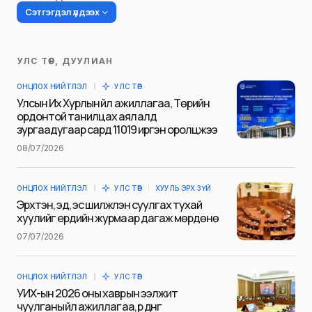
Сэтгэгдэл үлдээх
УЛС ТӨР, ДУУЛИАН
Таны имэйл хаягийг нийтлэхгүй.
ОНЦЛОХ НИЙТЛЭЛ
УЛС ТӨР
Шаардлагатай талбаруудыг
*
гэж
Улсын Их Хурлын үйл ажиллагаа, Төрийн
тэмдэглэсэн
ордонтой танилцах аялалд
зургаадугаар сард 11019 иргэн оролцжээ
Name
*
08/07/2026
ОНЦЛОХ НИЙТЛЭЛ
УЛС ТӨР
ХУУЛЬ ЭРХ ЗҮЙ
E-mail
*
Эрхтэн, эд, эс шилжүүлэн суулгах тухай
хуулийг ердийн журмаар дагаж мөрдөнө
07/07/2026
Сэтгэгдэл
*
ОНЦЛОХ НИЙТЛЭЛ
УЛС ТӨР
УИХ-ын 2026 оны хаврын ээлжит
чуулганы үйл ажиллагаа, үр дүнг