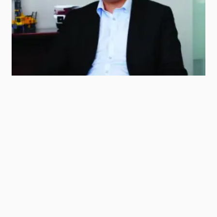
saikhnaa0504
0
08/04/2022
ХУВААЛЦАХ
Энэхүү блог нийтлэлд блог, твиттерээр