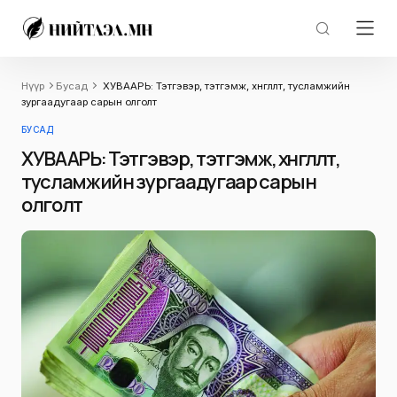
Нүүр
Бусад
ХУВААРЬ: Тэтгэвэр, тэтгэмж, хөнгөлөлт, тусламжийн
зургаадугаар сарын олголт
БУСАД
ХУВААРЬ: Тэтгэвэр, тэтгэмж, хөнгөлөлт,
тусламжийн зургаадугаар сарын
олголт