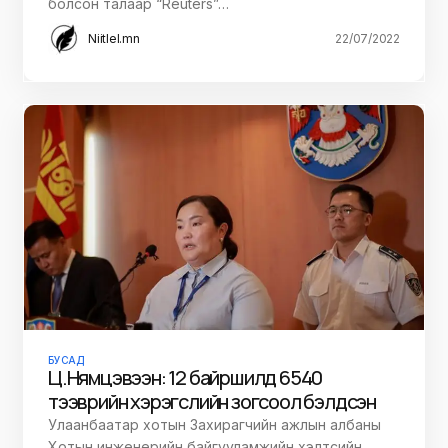
болсон талаар “Reuters”…
Niitlel.mn
22/07/2022
БУСАД
Ц.Нямцэвээн: 12 байршилд 6540
тээврийн хэрэгслийн зогсоол бэлдсэн
Улаанбаатар хотын Захирагчийн ажлын албаны
Хотын инженерийн байгууламжийн хэлтсийн