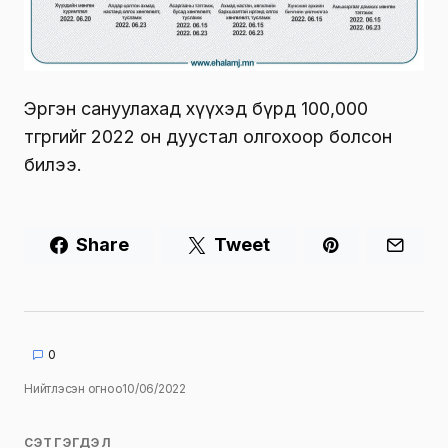
Эргэн сануулахад хүүхэд бүрд 100,000
төгрөгийг 2022 он дуустал олгохоор болсон
билээ.
Share
Tweet
0
Нийтлэсэн огноо
10/06/2022
СЭТГЭГДЭЛ