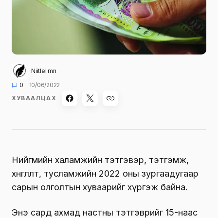
Niitlel.mn
0
10/06/2022
ХУВААЛЦАХ
Нийгмийн халамжийн тэтгэвэр, тэтгэмж,
хөнгөлөлт, тусламжийн 2022 оны зургаадугаар
сарын олголтын хуваарийг хүргэж байна.
Энэ сард ахмад настны тэтгэврийг 15-наас