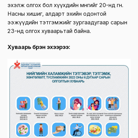
эхэлж олгох бол хүүхдийн мөнгийг 20-нд өгнө.
Насны хишиг, алдарт эхийн одонтой
ээжүүдийн тэтгэмжийг зургаадугаар сарын
23-нд олгох хуваарьтай байна.
Хуваарь бүрэн эхээрээ: