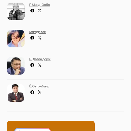
Г. Мэнд-Ооёо
Мөнгөндалай
Р. Даваадорж
Ё. Отгонбаяр