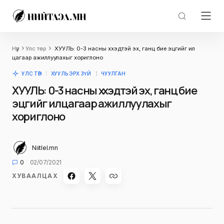
Нүүр
Улс төр
ХУУЛЬ: 0-3 насны хүүхэдтэй эх, ганц бие эцгийг илүү
цагаар ажиллуулахыг хориглоно
УЛС ТӨР
ХУУЛЬ ЭРХ ЗҮЙ
ЧУУЛГАН
ХУУЛЬ: 0-3 насны хүүхэдтэй эх, ганц бие
эцгийг илүү цагаар ажиллуулахыг
хориглоно
Niitlel.mn
0
02/07/2021
ХУВААЛЦАХ