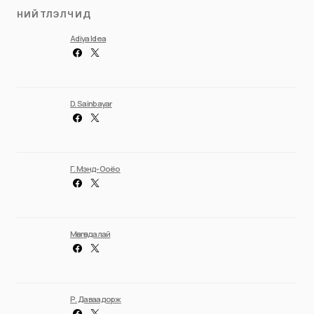
НИЙТЛЭЛЧИД
Adiya Idea
D. Sainbayar
Г. Мэнд-Ооёо
Мөнгөндалай
Р. Даваадорж