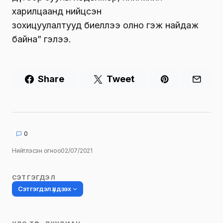
харилцаанд нийцсэн
зохицуулалтууд биеллээ олно гэж найдаж
байна” гэлээ.
Share
Tweet
0
Нийтлэсэн огноо
02/07/2021
СЭТГЭГДЭЛ
Сэтгэгдэл үлдээх