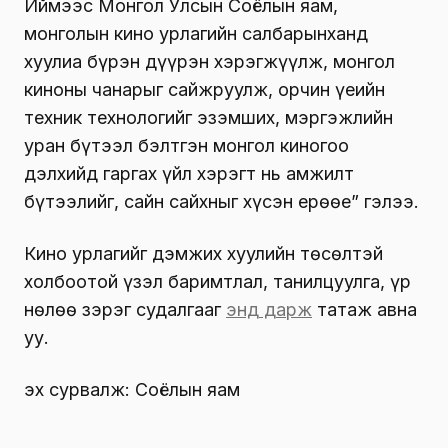
Иймээс Монгол Улсын Соёлын яам,
монголын кино урлагийн салбарынханд
хуулиа бүрэн дүүрэн хэрэгжүүлж, монгол
киноны чанарыг сайжруулж, орчин үеийн
техник технологийг эзэмших, мэргэжлийн
уран бүтээл бэлтгэн монгол киногоо
дэлхийд гаргах үйл хэрэгт нь амжилт
бүтээлийг, сайн сайхныг хүсэн ерөөе” гэлээ.
Кино урлагийг дэмжих хуулийн төсөлтэй
холбоотой үзэл баримтлал, танилцуулга, үр
нөлөө зэрэг судалгааг
энд дарж
татаж авна
уу.
эх сурвалж: Соёлын яам