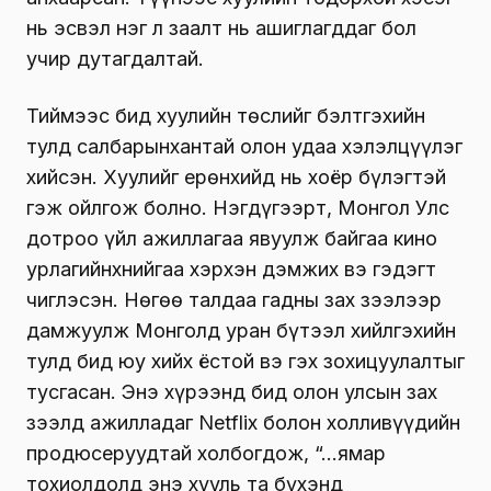
нь эсвэл нэг л заалт нь ашиглагддаг бол
учир дутагдалтай.
Тиймээс бид хуулийн төслийг бэлтгэхийн
тулд салбарынхантай олон удаа хэлэлцүүлэг
хийсэн. Хуулийг ерөнхийд нь хоёр бүлэгтэй
гэж ойлгож болно. Нэгдүгээрт, Монгол Улс
дотроо үйл ажиллагаа явуулж байгаа кино
урлагийнхнийгаа хэрхэн дэмжих вэ гэдэгт
чиглэсэн. Нөгөө талдаа гадны зах зээлээр
дамжуулж Монголд уран бүтээл хийлгэхийн
тулд бид юу хийх ёстой вэ гэх зохицуулалтыг
тусгасан. Энэ хүрээнд бид олон улсын зах
зээлд ажилладаг Netflix болон холливүүдийн
продюсеруудтай холбогдож, “…ямар
тохиолдолд энэ хууль та бүхэнд