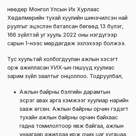
Өнөөдөр Монгол Улсын Их Хурлаас
Хөдөлмөрийн тухай хуулийн шинэчилсэн най
руулгыг эцэслэн баталсан бөгөөд 13 бүлэг,
166 зүйлтэй уг хууль 2022 оны нэгдүгээр
сарын 1-нээс мөрдөгдөж эхлэхээр болжээ.
Тус хуультай холбогдуулан ажлын хэсэгт
орж ажилласан УИХ-ын гишүүд хуулиас
зарим зүйл заалтыг онцоллоо. Тодруулбал,
Ажлын байрны бэлгийн дарамтын
эсрэг авах арга хэмжээг хуулиар нарийн
зааж өгсөн. Ажлын байрны орчин гэдэгт
тухайн ажлын байрны орчин байхаас
гадна томилолтоор явж байгаа, ажлын
унаагаар ажилдаа ирж очих цаг хугацаа,