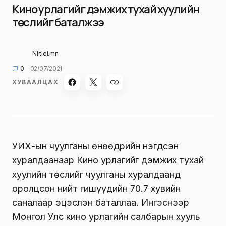
Кино урлагийг дэмжих тухай хуулийн
төслийг баталжээ
Niitlel.mn
0
02/07/2021
ХУВААЛЦАХ
УИХ-ын чуулганы өнөөдрийн нэгдсэн
хуралдаанаар Кино урлагийг дэмжих тухай
хуулийн төслийг чуулганы хуралдаанд
оролцсон нийт гишүүдийн 70.7 хувийн
саналаар эцэслэн баталлаа. Ингэснээр
Монгол Улс кино урлагийн салбарын хууль