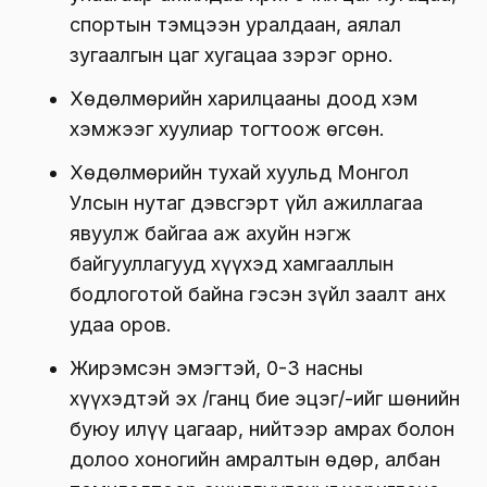
спортын тэмцээн уралдаан, аялал
зугаалгын цаг хугацаа зэрэг орно.
Хөдөлмөрийн харилцааны доод хэм
хэмжээг хуулиар тогтоож өгсөн.
Хөдөлмөрийн тухай хуульд Монгол
Улсын нутаг дэвсгэрт үйл ажиллагаа
явуулж байгаа аж ахуйн нэгж
байгууллагууд хүүхэд хамгааллын
бодлоготой байна гэсэн зүйл заалт анх
удаа оров.
Жирэмсэн эмэгтэй, 0-3 насны
хүүхэдтэй эх /ганц бие эцэг/-ийг шөнийн
буюу илүү цагаар, нийтээр амрах болон
долоо хоногийн амралтын өдөр, албан