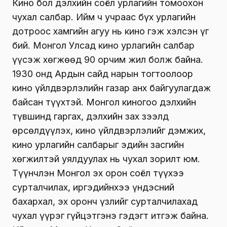
Кино бол дэлхийн соёл урлагийн томоохон
чухал салбар. Ийм ч учраас бүх урлагийн
дотроос хамгийн агуу нь кино гэж хэлсэн үг
бий. Монгол Улсад кино урлагийн салбар
үүсэж хөгжөөд 90 орчим жил болж байна.
1930 онд Ардын сайд нарын тогтоолоор
кино үйлдвэрлэлийн газар анх байгуулагдаж
байсан түүхтэй. Монгол киногоо дэлхийн
түвшинд гаргах, дэлхийн зах зээлд
өрсөлдүүлэх, кино үйлдвэрлэлийг дэмжих,
кино урлагийн салбарыг эдийн засгийн
хөгжилтэй уялдуулах нь чухал зорилт юм.
Түүнчлэн Монгол эх орон соёл түүхээ
сурталчилах, иргэдийнхээ үндэсний
бахархал, эх оронч үзлийг сурталчилахад
чухал үүрэг гүйцэтгэнэ гэдэгт итгэж байна.