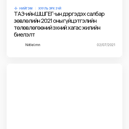
НИЙГЭМ
ХУУЛЬ ЭРХ ЗҮЙ
ТАЗ-ийн ШШГЕГ-ын дэргэдэх салбар
зөвлөлийн 2021 оны гүйцэтгэлийн
төлөвлөгөөний эхний хагас жилийн
биелэлт
Niitlel.mn
02/07/2021