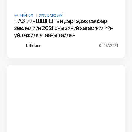
НИЙГЭМ
ХУУЛЬ ЭРХ ЗҮЙ
ТАЗ-ийн ШШГЕГ-ын дэргэдэх салбар
зөвлөлийн 2021 оны эхний хагас жилийн
үйл ажиллагааны тайлан
Niitlel.mn
02/07/2021