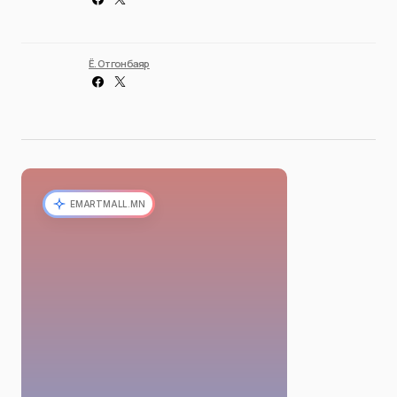
Ё. Отгонбаяр
EMARTMALL.MN