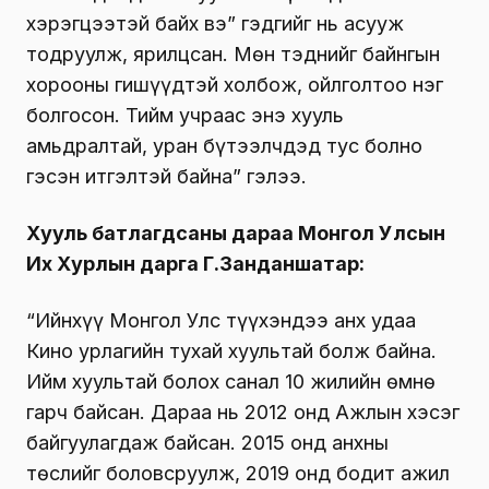
хэрэгцээтэй байх вэ” гэдгийг нь асууж
тодруулж, ярилцсан. Мөн тэднийг байнгын
хорооны гишүүдтэй холбож, ойлголтоо нэг
болгосон. Тийм учраас энэ хууль
амьдралтай, уран бүтээлчдэд тус болно
гэсэн итгэлтэй байна” гэлээ.
Хууль батлагдсаны дараа Монгол Улсын
Их Хурлын дарга Г.Занданшатар:
“Ийнхүү Монгол Улс түүхэндээ анх удаа
Кино урлагийн тухай хуультай болж байна.
Ийм хуультай болох санал 10 жилийн өмнө
гарч байсан. Дараа нь 2012 онд Ажлын хэсэг
байгуулагдаж байсан. 2015 онд анхны
төслийг боловсруулж, 2019 онд бодит ажил