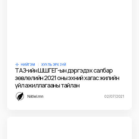
НИЙГЭМ
ХУУЛЬ ЭРХ ЗҮЙ
ТАЗ-ийн ШШГЕГ-ын дэргэдэх салбар
зөвлөлийн 2021 оны эхний хагас жилийн
үйл ажиллагааны тайлан
Niitlel.mn
02/07/2021