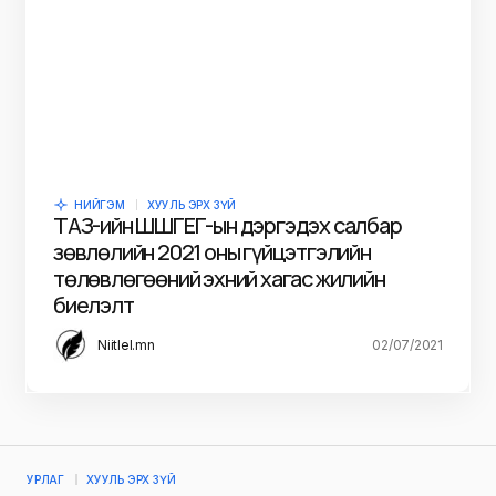
НИЙГЭМ
ХУУЛЬ ЭРХ ЗҮЙ
ТАЗ-ийн ШШГЕГ-ын дэргэдэх салбар
зөвлөлийн 2021 оны гүйцэтгэлийн
төлөвлөгөөний эхний хагас жилийн
биелэлт
Niitlel.mn
02/07/2021
УРЛАГ
ХУУЛЬ ЭРХ ЗҮЙ