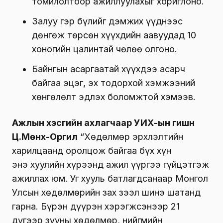
томилолтоор ажиллуулахыг хориглоно.
Залуу гэр бүлийг дэмжих үүднээс
дөнгөж төрсөн хүүхдийн аавуудад 10
хоногийн цалинтай чөлөө олгоно.
Байнгын асаргаатай хүүхдээ асарч
байгаа эцэг, эх тодорхой хэмжээний
хөнгөлөлт эдлэх боломжтой хэмээв.
Ажлын хэсгийн ахлагчаар УИХ-ын гишүүн
Ц.Мөнх-Оргил
“Хөдөлмөр эрхлэлтийн
харилцаанд оролцож байгаа бүх хүн
энэ хуулийн хүрээнд ажил үүргээ гүйцэтгэж
ажиллах юм. Уг хууль батлагдсанаар Монгол
Улсын хөдөлмөрийн зах зээл шинэ шатанд
гарна. Бүрэн дүүрэн хэрэгжсэнээр 21
дүгээр зууны хөдөлмөр, нийгмийн