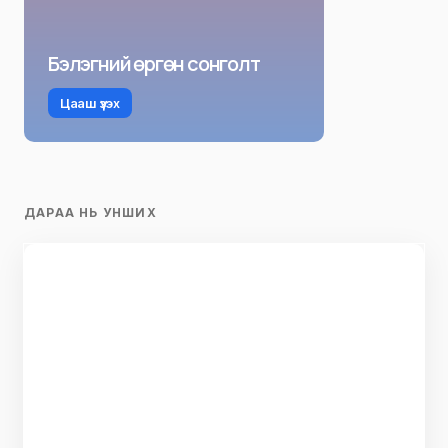
Бэлэгний өргөн сонголт
Цааш үзэх
ДАРАА НЬ УНШИХ