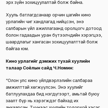
эрх зүйн зохицуулалтай болж байна.
Хууль батлагдсанаар орчин цагийн кино
урлагийн чиг хандлагад нийцсэн, энэ
салбарын үйл ажиллагаанд оролцогч дотоод
болон гадаадын уран бүтээлчдийн хэрэгцээ,
шаардлагыг хангасан зохицуулалттай болж
байгаа юм.
Кино урлагийг дэмжих тухай хуулийн
талаар Соёлын сайд Ч.Номин:
“Олон улс кино үйлдвэрлэлийн салбараа
амжилттай хөгжүүлсэн. Энэ хуулийг
батлуулахдаа бид нэгдүгээрт, амьтай буюу
заалт бүр нь хэрэгждэг байхад их
анхаарсан. Түүнээс хуулийн тодорхой хэсэг