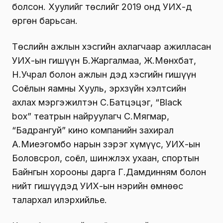
болсон. Хуулийг төслийг 2019 онд УИХ-д
өргөн барьсан.
Төслийн ажлын хэсгийн ахлагчаар ажилласан
УИХ-ын гишүүн Б.Жаргалмаа, Ж.Мөнхбат,
Н.Учрал болон ажлын дэд хэсгийн гишүүн
Соёлын яамны Хууль, эрхзүйн хэлтсийн
ахлах мэргэжилтэн С.Батцэцэг, “Black
box” театрын найруулагч С.Мягмар,
“Бадрангуй” кино компанийн захирал
А.Миеэгомбо нарын зэрэг хүмүүс, УИХ-ын
Боловсрол, соёл, шинжлэх ухаан, спортын
Байнгын хорооны дарга Г.Дамдинням болон
нийт гишүүдэд УИХ-ын нэрийн өмнөөс
талархал илэрхийлье.