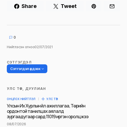
Share
Tweet
0
Нийтлэсэн огноо
02/07/2021
СЭТГЭГДЭЛ
Сэтгэгдэл үлдээх
УЛС ТӨР, ДУУЛИАН
Таны имэйл хаягийг нийтлэхгүй.
ОНЦЛОХ НИЙТЛЭЛ
УЛС ТӨР
Шаардлагатай талбаруудыг
*
гэж
Улсын Их Хурлын үйл ажиллагаа, Төрийн
тэмдэглэсэн
ордонтой танилцах аялалд
зургаадугаар сард 11019 иргэн оролцжээ
Name
*
08/07/2026