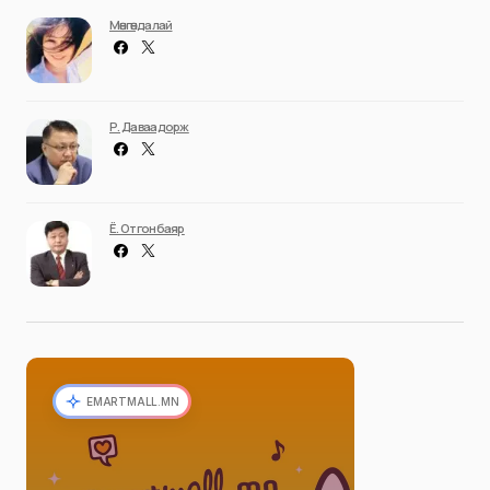
Мөнгөндалай
Р. Даваадорж
Ё. Отгонбаяр
EMARTMALL.MN