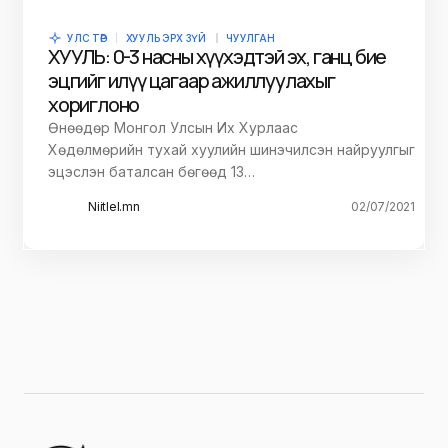
УЛС ТӨР
ХУУЛЬ ЭРХ ЗҮЙ
ЧУУЛГАН
ХУУЛЬ: 0-3 насны хүүхэдтэй эх, ганц бие
эцгийг илүү цагаар ажиллуулахыг
хориглоно
Өнөөдөр Монгол Улсын Их Хурлаас
Хөдөлмөрийн тухай хуулийн шинэчилсэн найруулгыг
эцэслэн баталсан бөгөөд 13…
Niitlel.mn
02/07/2021