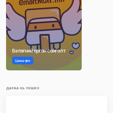
Бэлэгний өргөн сонголт
Цааш үзэх
ДАРАА НЬ УНШИХ