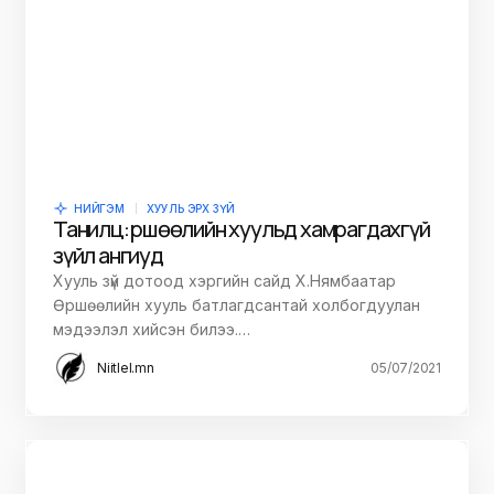
НИЙГЭМ
ХУУЛЬ ЭРХ ЗҮЙ
Танилц: Өршөөлийн хуульд хамрагдахгүй
зүйл ангиуд
Хууль зүй дотоод хэргийн сайд Х.Нямбаатар
Өршөөлийн хууль батлагдсантай холбогдуулан
мэдээлэл хийсэн билээ.…
Niitlel.mn
05/07/2021