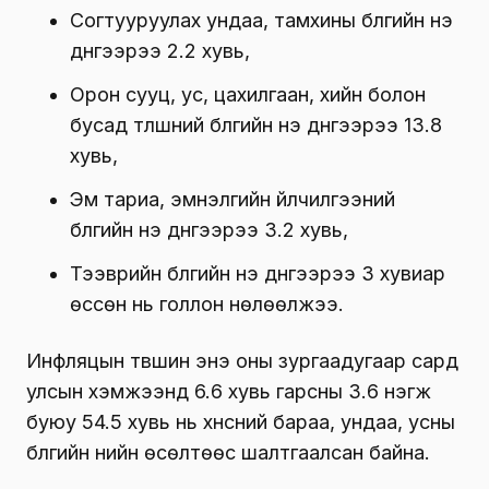
Согтууруулах ундаа, тамхины бүлгийн үнэ
дүнгээрээ 2.2 хувь,
Орон сууц, ус, цахилгаан, хийн болон
бусад түлшний бүлгийн үнэ дүнгээрээ 13.8
хувь,
Эм тариа, эмнэлгийн үйлчилгээний
бүлгийн үнэ дүнгээрээ 3.2 хувь,
Тээврийн бүлгийн үнэ дүнгээрээ 3 хувиар
өссөн нь голлон нөлөөлжээ.
Инфляцын түвшин энэ оны зургаадугаар сард
улсын хэмжээнд 6.6 хувь гарсны 3.6 нэгж
буюу 54.5 хувь нь хүнсний бараа, ундаа, усны
бүлгийн үнийн өсөлтөөс шалтгаалсан байна.