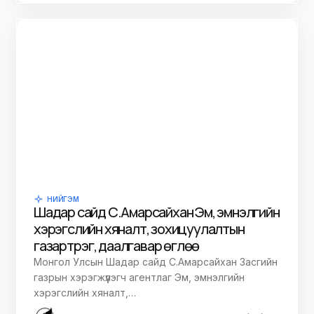
НИЙГЭМ
Шадар сайд С.Амарсайхан Эм, эмнэлгийн
хэрэгслийн хяналт, зохицуулалтын
газарт үүрэг, даалгавар өглөө
Монгол Улсын Шадар сайд С.Амарсайхан Засгийн
газрын хэрэгжүүлэгч агентлаг Эм, эмнэлгийн
хэрэгслийн хяналт,…