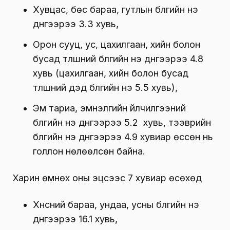
Хувцас, бөс бараа, гутлын бүлгийн үнэ
дүнгээрээ 3.3 хувь,
Орон сууц, ус, цахилгаан, хийн болон
бусад түлшний бүлгийн үнэ дүнгээрээ 4.8
хувь (цахилгаан, хийн болон бусад
түлшний дэд бүлгийн үнэ 5.5 хувь),
Эм тариа, эмнэлгийн үйлчилгээний
бүлгийн үнэ дүнгээрээ 5.2 хувь, тээврийн
бүлгийн үнэ дүнгээрээ 4.9 хувиар өссөн нь
голлон нөлөөлсөн байна.
Харин өмнөх оны эцсээс 7 хувиар өсөхөд
Хүнсний бараа, ундаа, усны бүлгийн үнэ
дүнгээрээ 16.1 хувь,