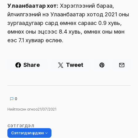
Улаанбаатар хот:
Хэрэглээний бараа,
үйлчилгээний үнэ Улаанбаатар хотод 2021 оны
зургаадугаар сард өмнөх сараас 0.9 хувь,
өмнөх оны эцсээс 8.4 хувь, өмнөх оны мөн
үеэс 7.1 хувиар өслөө.
Share
Tweet
0
Нийтлэсэн огноо
21/07/2021
СЭТГЭГДЭЛ
Сэтгэгдэл үлдээх