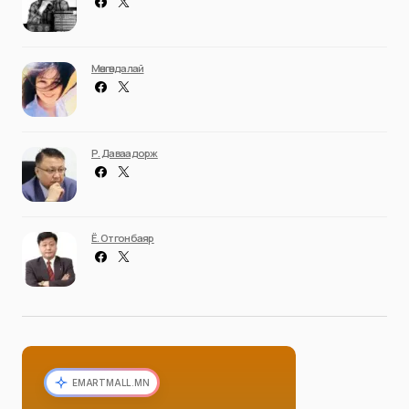
Мөнгөндалай
Р. Даваадорж
Ё. Отгонбаяр
EMARTMALL.MN