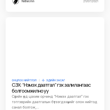
Niitlel.mn
21/07/2021
ОНЦЛОХ НИЙТЛЭЛ
ЭДИЙН ЗАСАГ
СЗХ: “Нэмэх даатгал” гэх залилангаас
болгоомжилно уу
Сүүлийн үед цахим орчинд “Нэмэх даатгал” гэх
тэтгэврийн даатгалын бүтээгдэхүүнийг олон нийтэд
санал болгож,…