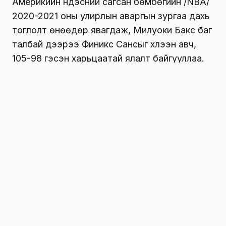
Америкийн үндэсний сагсан бөмбөгийн /NBA/
2020-2021 оны улирлын аваргын зургаа дахь
тоглолт өнөөдөр явагдаж, Милуоки Бакс баг
талбай дээрээ Финикс Сансыг хүлээн авч,
105-98 гэсэн харьцаатай ялалт байгууллаа.
Милуоки Бакс 50 жилийн өмнө NBA-д
аваргалж байсан ийнхүү хагас зууны
дараа дахин аваргаллаа.
Финалтын 6 тоглолтын хоёрт нь Финикс Санс
хожсон бол үлдсэн лөрвөн тоглолтод Бакс
хожлоо.
Өнөөдөрийн тоглолтод 26 настай Грек залуу
болох Яннис Антетокунмпо /
Giannis
Antetokounmpo/
50 оноо, 13 самбараас