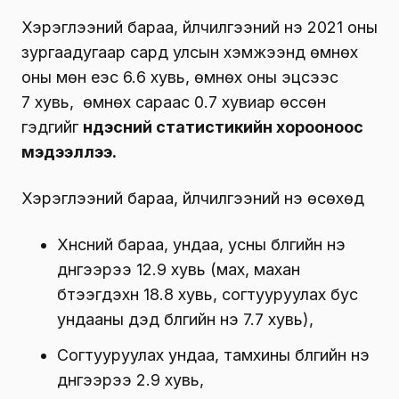
Хэрэглээний бараа, үйлчилгээний үнэ 2021 оны
зургаадугаар сард улсын хэмжээнд өмнөх
оны мөн үеэс 6.6 хувь, өмнөх оны эцсээс
7 хувь, өмнөх сараас 0.7 хувиар өссөн
гэдгийг
Үндэсний статистикийн хорооноос
мэдээллээ.
Хэрэглээний бараа, үйлчилгээний үнэ өсөхөд
Хүнсний бараа, ундаа, усны бүлгийн үнэ
дүнгээрээ 12.9 хувь (мах, махан
бүтээгдэхүүн 18.8 хувь, согтууруулах бус
ундааны дэд бүлгийн үнэ 7.7 хувь),
Согтууруулах ундаа, тамхины бүлгийн үнэ
дүнгээрээ 2.9 хувь,