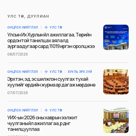
УЛС ТӨР, ДУУЛИАН
Таны имэйл хаягийг нийтлэхгүй.
ОНЦЛОХ НИЙТЛЭЛ
УЛС ТӨР
Шаардлагатай талбаруудыг
*
гэж
Улсын Их Хурлын үйл ажиллагаа, Төрийн
тэмдэглэсэн
ордонтой танилцах аялалд
зургаадугаар сард 11019 иргэн оролцжээ
Name
*
08/07/2026
ОНЦЛОХ НИЙТЛЭЛ
УЛС ТӨР
ХУУЛЬ ЭРХ ЗҮЙ
E-mail
*
Эрхтэн, эд, эс шилжүүлэн суулгах тухай
хуулийг ердийн журмаар дагаж мөрдөнө
07/07/2026
Сэтгэгдэл
*
ОНЦЛОХ НИЙТЛЭЛ
УЛС ТӨР
УИХ-ын 2026 оны хаврын ээлжит
чуулганы үйл ажиллагаа, үр дүнг
танилцууллаа