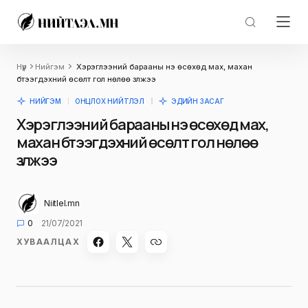
Нүүр
Нийгэм
Хэрэглээний барааны үнэ өсөхөд мах, махан
бүтээгдэхүүний өсөлт гол нөлөө үзүүлжээ
НИЙГЭМ
ОНЦЛОХ НИЙТЛЭЛ
ЭДИЙН ЗАСАГ
Хэрэглээний барааны үнэ өсөхөд мах,
махан бүтээгдэхүүний өсөлт гол нөлөө
үзүүлжээ
Niitlel.mn
0
21/07/2021
ХУВААЛЦАХ