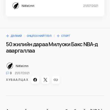
Niitlel.mn
21/07/2021
ДЭЛХИЙ
ОНЦЛОХ НИЙТЛЭЛ
СПОРТ
50 жилийн дараа Милуоки Бакс NBA-д
аваргаллаа
Niitlel.mn
0
21/07/2021
ХУВААЛЦАХ