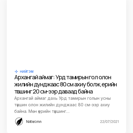
НИЙГЭМ
Архангай аймаг: Урд тамирын гол олон
жилийн дунджаас 80 см ахиу болж, үерийн
түвшинг 20 см-ээр даваад байна
Архангай аймаг дахь Урд тамирын голын усны
түвшин олон жилийн дунджаас 80 см-ээр ахиу
байна. Мөн үерийн түвшинг…
Niitlel.mn
22/07/2021