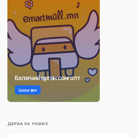
Бэлэгний өргөн сонголт
Цааш үзэх
ДАРАА НЬ УНШИХ