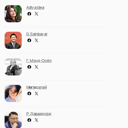
Adiya Idea
D. Sainbayar
Г. Мэнд-Ооёо
Мөнгөндалай
Р. Даваадорж