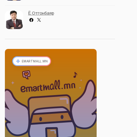
Ё. Отгонбаяр
EMARTMALL.MN