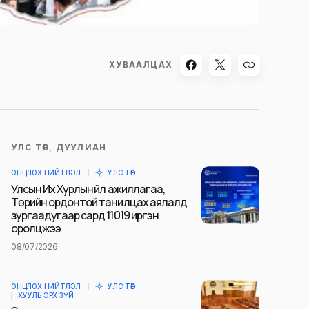
ХУВААЛЦАХ
УЛС ТӨР, ДУУЛИАН
ОНЦЛОХ НИЙТЛЭЛ
УЛС ТӨР
Улсын Их Хурлын үйл ажиллагаа,
Төрийн ордонтой танилцах аялалд
зургаадугаар сард 11019 иргэн
оролцжээ
08/07/2026
ОНЦЛОХ НИЙТЛЭЛ
УЛС ТӨР
ХУУЛЬ ЭРХ ЗҮЙ