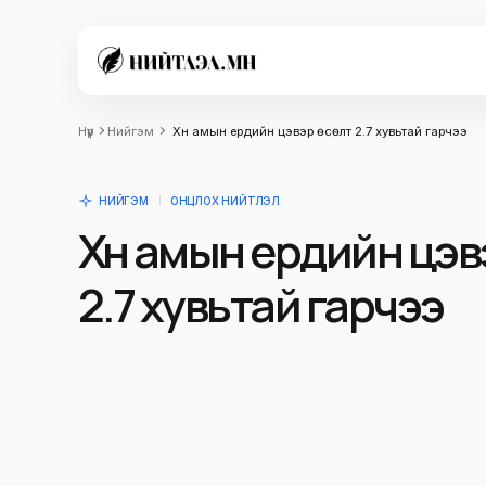
Нүүр
Нийгэм
Хүн амын ердийн цэвэр өсөлт 2.7 хувьтай гарчээ
НИЙГЭМ
ОНЦЛОХ НИЙТЛЭЛ
Хүн амын ердийн цэв
2.7 хувьтай гарчээ