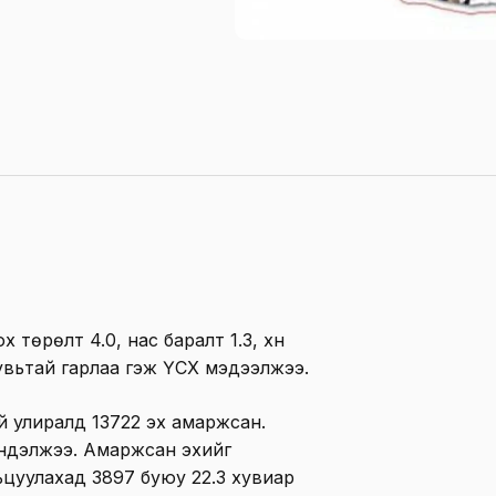
 төрөлт 4.0, нас баралт 1.3, хүн
увьтай гарлаа гэж ҮСХ мэдээлжээ.
 улиралд 13722 эх амаржсан.
мэндэлжээ. Амаржсан эхийг
рьцуулахад 3897 буюу 22.3 хувиар