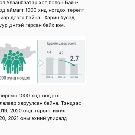
гвэл Улаанбаатар хот болон Баян-
од аймагт 1000 хүнд ногдох төрөлт
иар дээгүүр байна. Харин бусад
уур дүнтэй гарсан байх юм.
улирлын 1000 хүнд ногдох
лалаар харуулсан байна. Тэндээс
019, 2020 онд төрөлт ижил
20, 2021 оны эхний улиралд