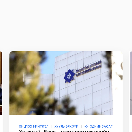
ж
E-mail
*
owser for the next
ОНЦЛОХ НИЙТЛЭЛ
ХУУЛЬ ЭРХ ЗҮЙ
ЭДИЙН ЗАСАГ
Хөгжлийн Банкны зээлдэгч аж ахуйн