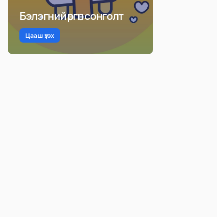
Бэлэгний өргөн сонголт
Цааш үзэх