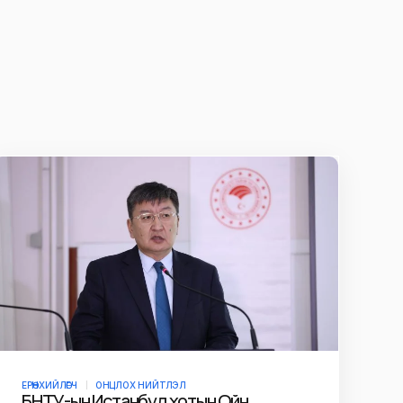
ЕРӨНХИЙЛӨГЧ
ОНЦЛОХ НИЙТЛЭЛ
БНТУ-ын Истанбул хотын Ойн