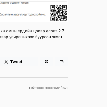
 хүн амын ердийн цэвэр өсөлт 2,7
ээр улирлынхаас буурсан үзүүлэлт
Tweet
Нийтлэсэн огноо
28/04/2022