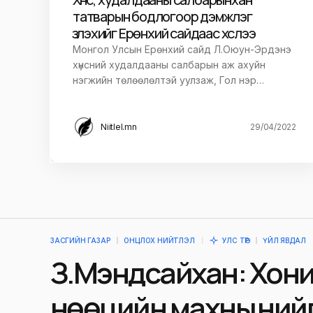
татварын бодлогоор дэмжлэг
Илгээх
үзүүлэхийг Ерөнхий сайдаас хүслээ
Монгол Улсын Ерөнхий сайд Л.Оюун-Эрдэнэ
хүнсний худалдааны салбарын аж ахуйн
нэгжийн төлөөлөлтэй уулзаж, Гол нэр…
Niitlel.mn
29/04/2022
ЗАСГИЙН ГАЗАР
ОНЦЛОХ НИЙТЛЭЛ
УЛС ТӨР
ҮЙЛ ЯВДАЛ
З.Мэндсайхан: Хон
нөөцийн махны үний