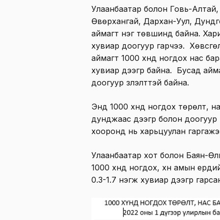
Улаанбаатар болон Говь-Алтай,
Өвөрхангай, Дархан-Уул, Дундг
аймагт нэг төвшинд байна. Хари
хувиар доогуур гарчээ. Хөвсгөл
аймагт 1000 хүнд ногдох нас ба
хувиар дээгүүр байна. Бусад айм
доогуур үзүүлэлттэй байна.
Энд 1000 хүнд ногдох төрөлт, н
дунджаас дээгүүр болон доогуур гэ
хооронд нь харьцуулан гаргажэ
Улаанбаатар хот болон Баян-Өл
1000 хүнд ногдох, хүн амын ерд
0.3-1.7 нэгж хувиар дээгүүр гарс