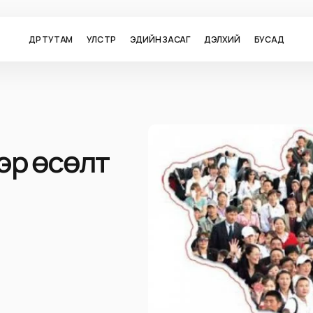
ӨДӨР ТУТАМ
УЛС ТӨР
ЭДИЙН ЗАСАГ
ДЭЛХИЙ
БУСАД
эр өсөлт