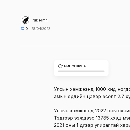
Niitlel.mn
0
28/04/2022
1 МИН УНШИНА
Улсын хэмжээнд 1000 хүнд ногдох
амын ердийн цэвэр өсөлт 2.7 х
Улсын хэмжээнд 2022 оны эхний
Тэдгээр ээжүүдээс 13785 хүүхэд 
2021 оны 1 дүгээр улиралтай ха