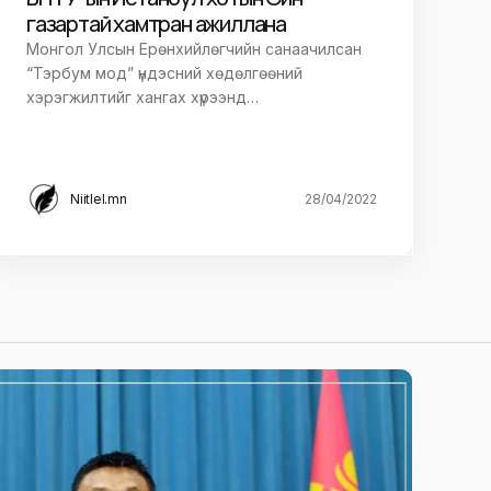
газартай хамтран ажиллана
Монгол Улсын Ерөнхийлөгчийн санаачилсан
“Тэрбум мод” үндэсний хөдөлгөөний
хэрэгжилтийг хангах хүрээнд…
Niitlel.mn
28/04/2022