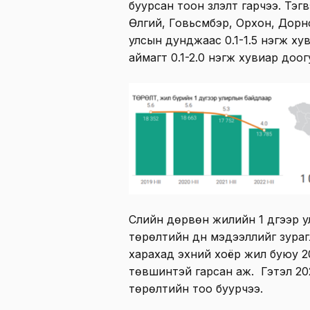
буурсан тоон үзүүлэлт гарчээ. Тэ
Өлгий, Говьсүмбэр, Орхон, Дорн
улсын дунджаас 0.1-1.5 нэгж хув
аймагт 0.1-2.0 нэгж хувиар доог
Сүүлийн дөрвөн жилийн 1 дүгээр 
төрөлтийн дүн мэдээллийг зураг
харахад эхний хоёр жил буюу 2
төвшинтэй гарсан аж. Гэтэл 20
төрөлтийн тоо буурчээ.