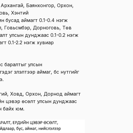
 Архангай, Баянхонгор, Орхон,
овь, Хэнтий
н бусад аймагт 0.1-0.4 нэгж
, Говьсүмбэр, Дорноговь, Төв
ралт улсын дунджаас 0.1-0.2 нэгж
агт 0.1-2.2 нэгж хувиар
ас баралтыг улсын
дэг үзүүлэлтээр аймаг, бүс нутгийг
э.
гий, Ховд, Орхон, Дорнод аймагт
ийн цэвэр өсөлт улсын дунджаас
ан байх юм.