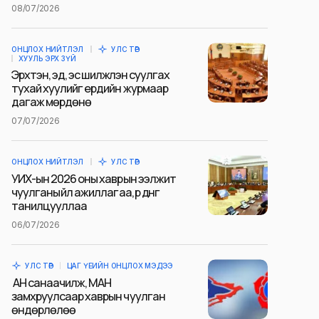
08/07/2026
ОНЦЛОХ НИЙТЛЭЛ
УЛС ТӨР
ХУУЛЬ ЭРХ ЗҮЙ
Эрхтэн, эд, эс шилжүүлэн суулгах
тухай хуулийг ердийн журмаар
дагаж мөрдөнө
07/07/2026
ОНЦЛОХ НИЙТЛЭЛ
УЛС ТӨР
УИХ-ын 2026 оны хаврын ээлжит
чуулганы үйл ажиллагаа, үр дүнг
танилцууллаа
06/07/2026
УЛС ТӨР
ЦАГ ҮЕИЙН ОНЦЛОХ МЭДЭЭ
АН санаачилж, МАН
замхруулсаар хаврын чуулган
өндөрлөлөө