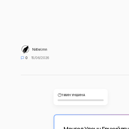
Niitlel.mn
0
15/06/2026
1 МИН УНШИНА
Монгол Улсын Ерөнхийлөг