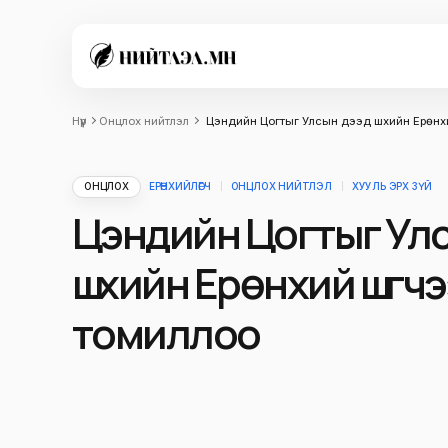
Нүүр
Онцлох нийтлэл
Цэндийн Цогтыг Улсын дээд шүүхийн Ерөнхи
ОНЦЛОХ
ЕРӨНХИЙЛӨГЧ
ОНЦЛОХ НИЙТЛЭЛ
ХУУЛЬ ЭРХ ЗҮЙ
Цэндийн Цогтыг Ул
шүүхийн Ерөнхий шүүгч
томиллоо