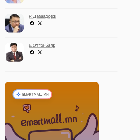
Р. Даваадорж
Ё. Отгонбаяр
EMARTMALL.MN