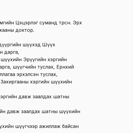
мгийн Цэцэрлэг суманд төрсөн. Эрх
ухааны доктор.
 дүүргийн шүүхэд Шүүх
н дарга,
 шүүхийн Эрүүгийн хэргийн
рга, шүүгчийн туслах, Ерөнхий
лагаа эрхэлсэн туслах,
 Захиргааны хэргийн шүүхийн
 хэргийн давж заалдах шатны
ийн давж заалдах шатны шүүхийн
үхийн шүүгчээр ажиллаж байсан