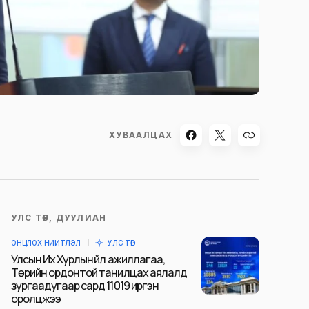
ХУВААЛЦАХ
УЛС ТӨР, ДУУЛИАН
ОНЦЛОХ НИЙТЛЭЛ
УЛС ТӨР
Улсын Их Хурлын үйл ажиллагаа,
Төрийн ордонтой танилцах аялалд
зургаадугаар сард 11019 иргэн
оролцжээ