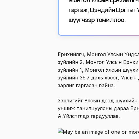
гаргаж, Цэндийн Цогтыг 
шүүгчээр томиллоо.
Ерөнхийлөгч, Монгол Улсын Үндс
зүйлийн 2, Монгол Улсын Ерөнхи
зүйлийн 1, Монгол Улсын шүүхи
зүйлийн 36.7 дахь хэсэг, Улсы
зарлиг гаргасан байна.
Зарлигийг Улсын дээд шүүхийн 
уншиж танилцуулсны дараа Ерөн
А.Үйлстөгөлдөр гардууллаа.