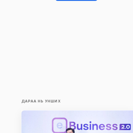
Таны имэйл хаягийг нийтлэхгүй.
Шаардлагатай талбаруудыг
*
гэ
тэмдэглэсэн
Name
*
Сэтгэгдэл
*
ДАРАА НЬ УНШИХ
Save my name and e-mail in this br
time I comment.