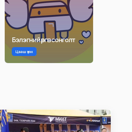
Бэлэгний өргөн сонголт
Цааш үзэх