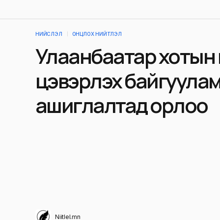
НИЙСЛЭЛ
ОНЦЛОХ НИЙТЛЭЛ
Улаанбаатар хотын
цэвэрлэх байгуула
ашиглалтад орлоо
Niitlel.mn