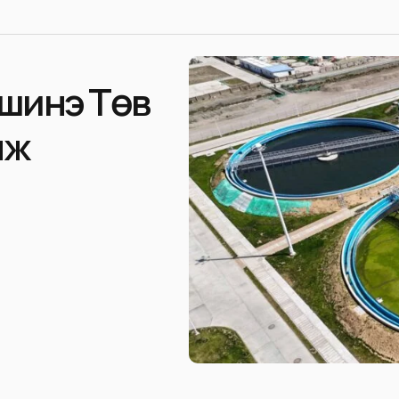
 шинэ Төв
мж