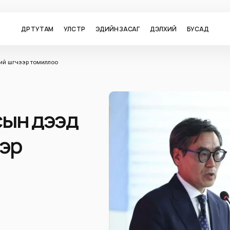
ӨДӨР ТУТАМ
УЛС ТӨР
ЭДИЙН ЗАСАГ
ДЭЛХИЙ
БУСАД
й шүүгчээр томиллоо
сын дээд
ээр