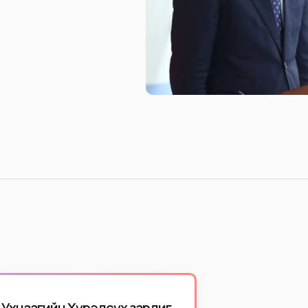
ч Ухнаагийн Хүрэлсүх зарлиг