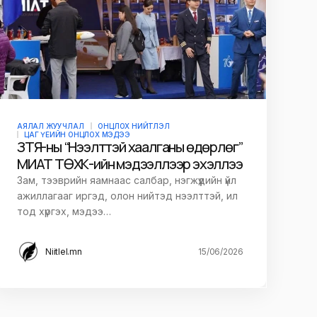
АЯЛАЛ ЖУУЧЛАЛ
ОНЦЛОХ НИЙТЛЭЛ
ЦАГ ҮЕИЙН ОНЦЛОХ МЭДЭЭ
ЗТЯ-ны “Нээлттэй хаалганы өдөрлөг”
МИАТ ТӨХК-ийн мэдээллээр эхэллээ
Зам, тээврийн яамнаас салбар, нэгжүүдийн үйл
ажиллагааг иргэд, олон нийтэд нээлттэй, ил
тод хүргэх, мэдээ…
Niitlel.mn
15/06/2026