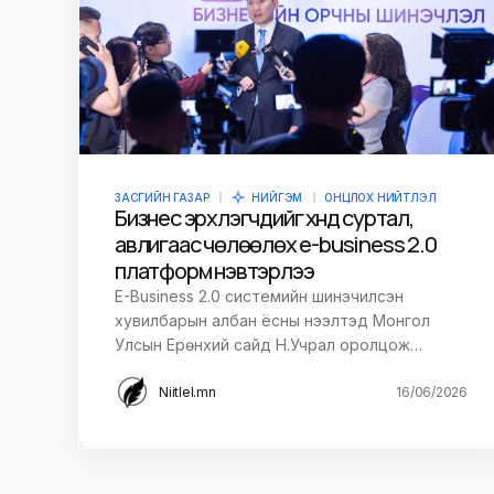
Илгээх
ЗАСГИЙН ГАЗАР
НИЙГЭМ
ОНЦЛОХ НИЙТЛЭЛ
Бизнес эрхлэгчдийг хүнд суртал,
авлигаас чөлөөлөх е-business 2.0
платформ нэвтэрлээ
E-Business 2.0 системийн шинэчилсэн
хувилбарын албан ёсны нээлтэд Монгол
Улсын Ерөнхий сайд Н.Учрал оролцож…
Niitlel.mn
16/06/2026