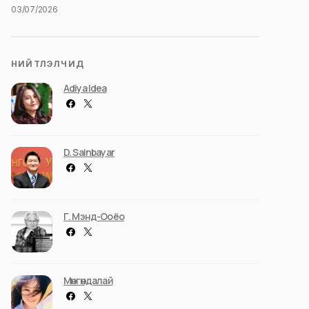
03/07/2026
НИЙТЛЭЛЧИД
Adiya Idea
D. Sainbayar
Г. Мэнд-Ооёо
Мөнгөндалай