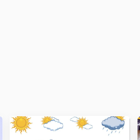
ж
E-mail
*
owser for the next