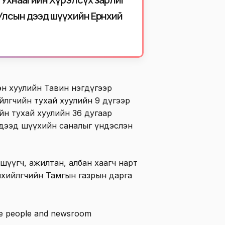
Улсын дээд шүүхийн Ерөнхий
эн хуулийн Тавин нэгдүгээр
йлөгчийн тухай хуулийн 9 дүгээр
йн тухай хуулийн 36 дугаар
н дээд шүүхийн саналыг үндэслэн
шүүгч, ажилтан, албан хаагч нарт
хийлөгчийн Тамгын газрын дарга