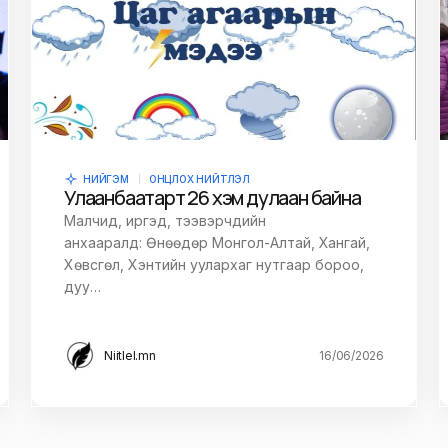
НИЙГЭМ
ОНЦЛОХ НИЙТЛЭЛ
Улаанбаатарт 26 хэм дулаан байна
Малчид, иргэд, тээвэрчдийн
анхааралд: Өнөөдөр Монгол-Алтай, Хангай,
Хөвсгөл, Хэнтийн уулархаг нутгаар бороо,
дуу…
Niitlel.mn
16/06/2026