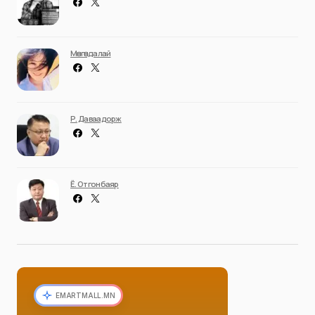
Мөнгөндалай
Р. Даваадорж
Ё. Отгонбаяр
EMARTMALL.MN