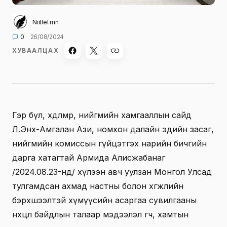
Niitlel.mn
0
26/08/2024
ХУВААЛЦАХ
Гэр бүл, хөдөлмөр, нийгмийн хамгааллын сайд
Л.Энх-Амгалан Ази, номхон далайн эдийн засаг,
нийгмийн комиссын гүйцэтгэх нарийн бичгийн
дарга хатагтай Армида Алисжабанаг
/2024.08.23-нд/ хүлээн авч уулзан Монгол Улсад
тулгамдсан ахмад настны болон хөгжлийн
бэрхшээлтэй хүмүүсийн асаргаа сувилгааны
нөхцөл байдлын талаар мэдээлэл өгч, хамтын