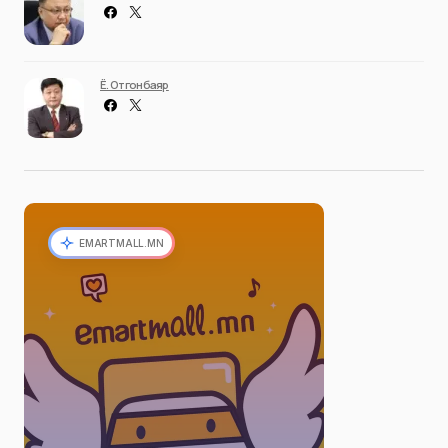
Ё. Отгонбаяр
EMARTMALL.MN