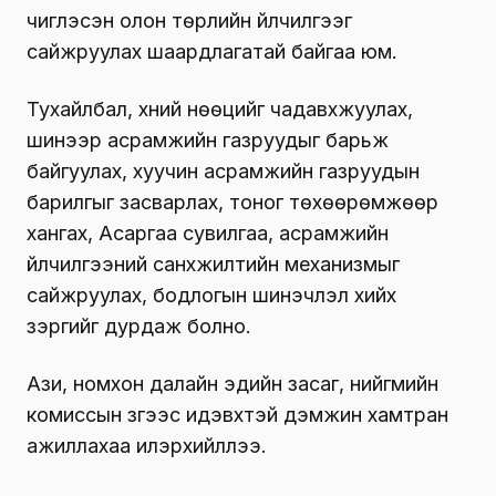
чиглэсэн олон төрлийн үйлчилгээг
сайжруулах шаардлагатай байгаа юм.
Тухайлбал, хүний нөөцийг чадавхжуулах,
шинээр асрамжийн газруудыг барьж
байгуулах, хуучин асрамжийн газруудын
барилгыг засварлах, тоног төхөөрөмжөөр
хангах, Асаргаа сувилгаа, асрамжийн
үйлчилгээний санхүүжилтийн механизмыг
сайжруулах, бодлогын шинэчлэл хийх
зэргийг дурдаж болно.
Ази, номхон далайн эдийн засаг, нийгмийн
комиссын зүгээс идэвхтэй дэмжин хамтран
ажиллахаа илэрхийллээ.