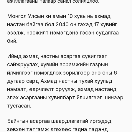
ажиллагааны талаар санал солилцлоо.
Монгол Улсын хүн амын 10 хувь нь ахмад
настан байгаа бол 2040 он гэхэд 17 хувийг
эзэлж, насжилт нэмэгдэнэ гэсэн судалгаа
бий.
Иймд ахмад настны асаргаа сувилгааг
сайжруулах, хувийн асрамжийн газрын
үйлчилгээг нэмэгдүүлэх зорилгоор энэ оны 6
дугаар сард Ахмад настны тухай хуульд
нэмэлт, өөрчлөлт оруулж, ахмад настанд
үзүүлэх асаргааны хувилбарт үйлчилгээг шинээр
тусгасан.
Байнгын асаргаа шаардлагатай иргэдэд
зөвхөн тэтгэмж өгөхөөс гадна тэдэнд