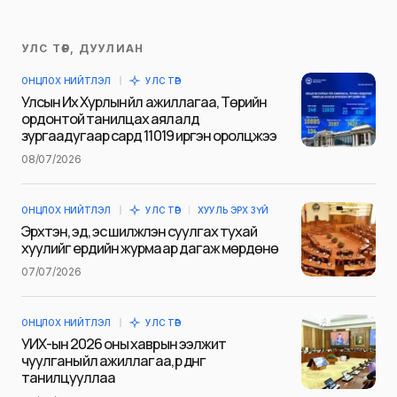
УЛС ТӨР, ДУУЛИАН
Таны имэйл хаягийг нийтлэхгүй.
ОНЦЛОХ НИЙТЛЭЛ
УЛС ТӨР
Шаардлагатай талбаруудыг
*
гэж
Улсын Их Хурлын үйл ажиллагаа, Төрийн
тэмдэглэсэн
ордонтой танилцах аялалд
зургаадугаар сард 11019 иргэн оролцжээ
Name
*
08/07/2026
ОНЦЛОХ НИЙТЛЭЛ
УЛС ТӨР
ХУУЛЬ ЭРХ ЗҮЙ
E-mail
*
Эрхтэн, эд, эс шилжүүлэн суулгах тухай
хуулийг ердийн журмаар дагаж мөрдөнө
07/07/2026
Сэтгэгдэл
*
ОНЦЛОХ НИЙТЛЭЛ
УЛС ТӨР
УИХ-ын 2026 оны хаврын ээлжит
чуулганы үйл ажиллагаа, үр дүнг
танилцууллаа