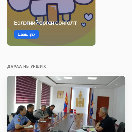
Бэлэгний өргөн сонголт
Цааш үзэх
ДАРАА НЬ УНШИХ