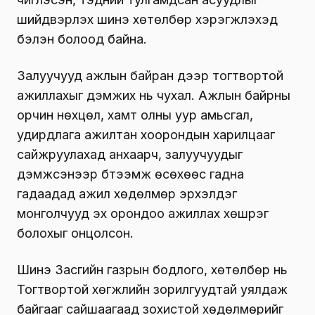
шийдвэрлэх шинэ хөтөлбөр хэрэгжүүлэхэд
бэлэн болоод байна.
Залуучууд ажлын байран дээр тогтвортой
ажиллахыг дэмжих нь чухал. Ажлын байрны
орчин нөхцөл, хамт олны уур амьсгал,
удирдлага ажилтан хоорондын харилцааг
сайжруулахад анхаарч, залуучуудыг
дэмжсэнээр бүтээмж өсөхөөс гадна
гадаадад ажил хөдөлмөр эрхэлдэг
монголчууд эх орондоо ажиллах хөшүүрэг
болохыг онцолсон.
Шинэ Засгийн газрын бодлого, хөтөлбөр нь
Тогтвортой хөгжлийн зорилгуудтай уялдаж
байгааг сайшаагаад зохистой хөдөлмөрийг