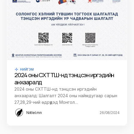
НИЙГЭМ
2024 оны СХТТШ-нд тэнцсэн иргэдийн
анхааралд
2024 оны СХТТШ-нд тэнцсэн иргэдийн
анхааралд: Шалгалт 2024 оны наймдугаар сарын
27,28,29-ний өдрүүдэд Монгол…
Niitlel.mn
26/08/2024