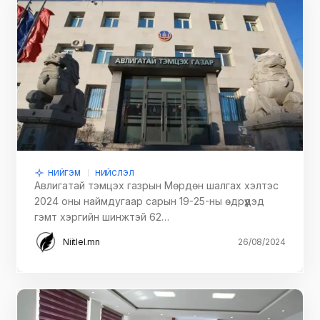
НИЙГЭМ
НИЙСЛЭЛ
Авлигатай тэмцэх газрын Мөрдөн шалгах хэлтэс
2024 оны наймдугаар сарын 19-25-ны өдрүүдэд
гэмт хэргийн шинжтэй 62…
Niitlel.mn
26/08/2024