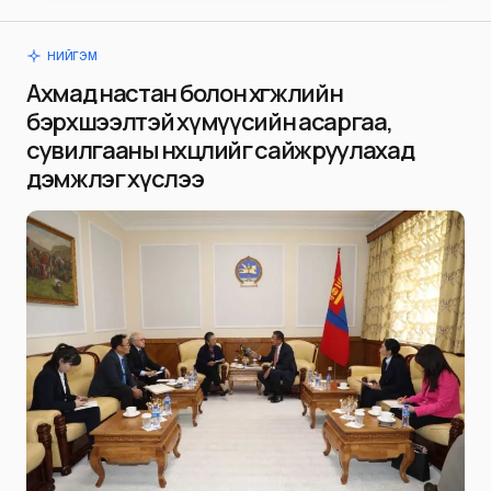
НИЙГЭМ
Ахмад настан болон хөгжлийн
бэрхшээлтэй хүмүүсийн асаргаа,
сувилгааны нөхцөлийг сайжруулахад
дэмжлэг хүслээ