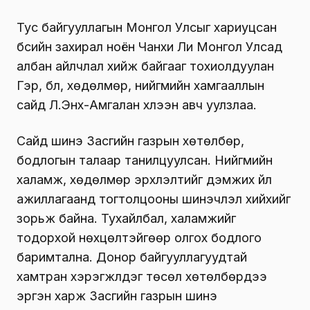
Тус байгууллагын Монгол Улсыг хариуцсан
бүсийн захирал ноён Чанхи Ли Монгол Улсад
албан айлчлал хийж байгааг тохиолдуулан
Гэр, бүл, хөдөлмөр, нийгмийн хамгааллын
сайд Л.Энх-Амгалан хүлээн авч уулзлаа.
Сайд шинэ Засгийн газрын хөтөлбөр,
бодлогын талаар танилцуулсан. Нийгмийн
халамж, хөдөлмөр эрхлэлтийг дэмжих үйл
ажиллагаанд тогтолцооны шинэчлэл хийхийг
зорьж байна. Тухайлбал, халамжийг
тодорхой нөхцөлтэйгөөр олгох бодлого
баримтална. Донор байгууллагуудтай
хамтран хэрэгжүүлдэг төсөл хөтөлбөрүүдээ
эргэн харж Засгийн газрын шинэ