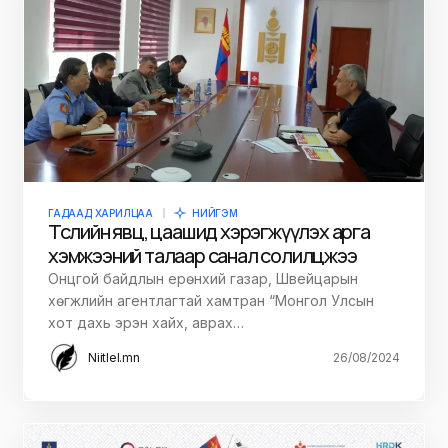
ГАДААД ХАРИЛЦАА
НИЙГЭМ
Төслийн явц, цаашид хэрэгжүүлэх арга
хэмжээний талаар санал солилцжээ
Онцгой байдлын ерөнхий газар, Швейцарын
хөгжлийн агентлагтай хамтран “Монгол Улсын
хот дахь эрэн хайх, аврах…
Niitlel.mn
26/08/2024