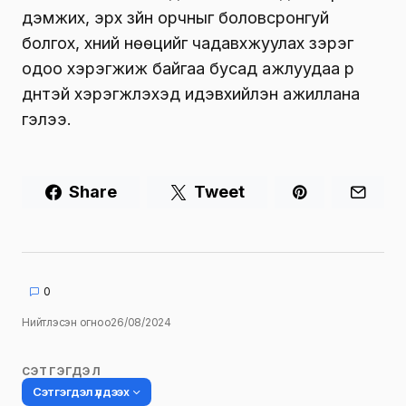
дэмжих, эрх зүйн орчныг боловсронгуй
болгох, хүний нөөцийг чадавхжуулах зэрэг
одоо хэрэгжиж байгаа бусад ажлуудаа үр
дүнтэй хэрэгжүүлэхэд идэвхийлэн ажиллана
гэлээ.
Share
Tweet
0
Нийтлэсэн огноо
26/08/2024
СЭТГЭГДЭЛ
Сэтгэгдэл үлдээх