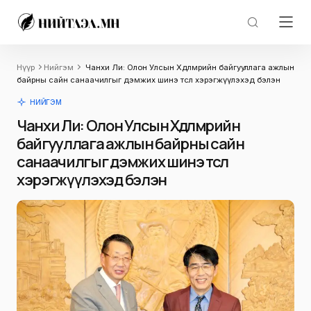
Нүүр
Нийгэм
Чанхи Ли: Олон Улсын Хөдөлмөрийн байгууллага ажлын
байрны сайн санаачилгыг дэмжих шинэ төсөл хэрэгжүүлэхэд бэлэн
НИЙГЭМ
Чанхи Ли: Олон Улсын Хөдөлмөрийн
байгууллага ажлын байрны сайн
санаачилгыг дэмжих шинэ төсөл
хэрэгжүүлэхэд бэлэн