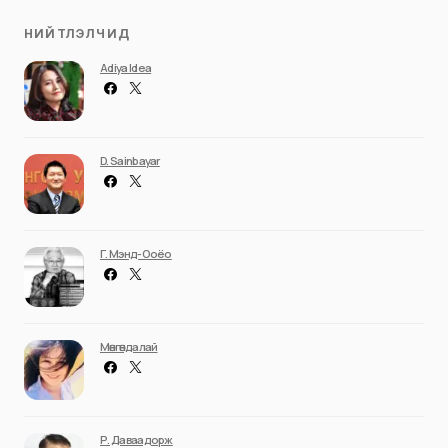
НИЙТЛЭЛЧИД
Adiya Idea
D. Sainbayar
Г. Мэнд-Ооёо
Мөнгөндалай
Р. Даваадорж