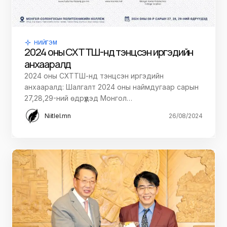
НИЙГЭМ
2024 оны СХТТШ-нд тэнцсэн иргэдийн
анхааралд
2024 оны СХТТШ-нд тэнцсэн иргэдийн
анхааралд: Шалгалт 2024 оны наймдугаар сарын
27,28,29-ний өдрүүдэд Монгол…
Niitlel.mn
26/08/2024