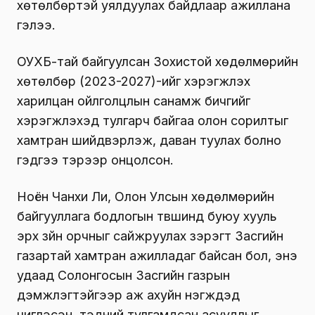
хөтөлбөртэй уялдуулах байдлаар ажиллана
гэлээ.
ОУХБ-тай байгуулсан Зохистой хөдөлмөрийн
хөтөлбөр (2023-2027)-ийг хэрэгжүүлэх
харилцан ойлголцлын санамж бичгийг
хэрэгжүүлэхэд тулгарч байгаа олон сорилтыг
хамтран шийдвэрлэж, даван туулах болно
гэдгээ тэрээр онцолсон.
Ноён Чанхи Ли, Олон Улсын хөдөлмөрийн
байгууллага бодлогын түвшинд буюу хууль
эрх зүйн орчныг сайжруулах зэрэгт Засгийн
газартай хамтран ажилладаг байсан бол, энэ
удаад Солонгосын Засгийн газрын
дэмжлэгтэйгээр аж ахуйн нэгжүүдэд
чиглэсэн, тэдний тулгамдсан асуудлыг