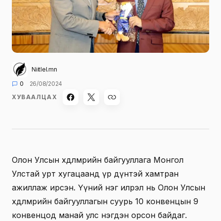
Niitlel.mn
0
26/08/2024
ХУВААЛЦАХ
Олон Улсын хөдөлмөрийн байгууллага Монгол
Улстай урт хугацаанд үр дүнтэй хамтран
ажиллаж ирсэн. Үүний нэг илрэл нь Олон Улсын
хөдөлмөрийн байгууллагын суурь 10 конвенцын 9
конвенцод манай улс нэгдэн орсон байдаг.