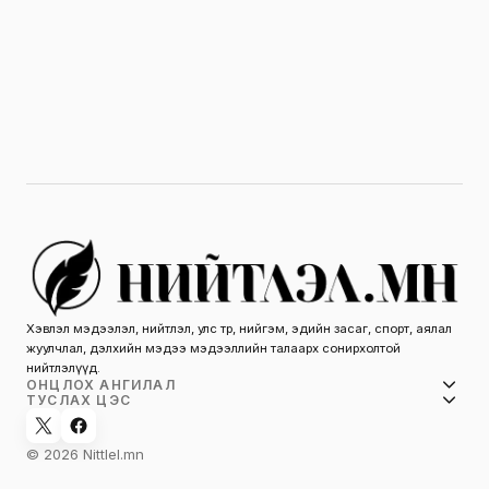
Хэвлэл мэдээлэл, нийтлэл, улс төр, нийгэм, эдийн засаг, спорт, аялал
жуулчлал, дэлхийн мэдээ мэдээллийн талаарх сонирхолтой
нийтлэлүүд.
ОНЦЛОХ АНГИЛАЛ
ТУСЛАХ ЦЭС
© 2026 Nittlel.mn