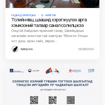
ГАДААД ХАРИЛЦАА
НИЙГЭМ
Төслийн явц, цаашид хэрэгжүүлэх арга
хэмжээний талаар санал солилцжээ
Онцгой байдлын ерөнхий газар, Швейцарын
хөгжлийн агентлагтай хамтран “Монгол Улсын
хот дахь эрэн хайх, аврах…
Niitlel.mn
26/08/2024