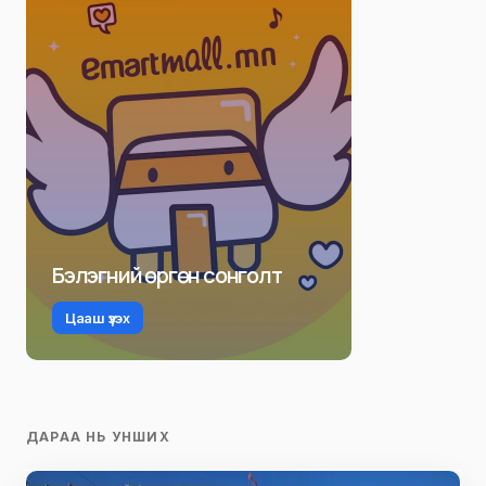
Бэлэгний өргөн сонголт
Цааш үзэх
ДАРАА НЬ УНШИХ