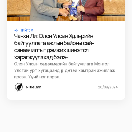
НИЙГЭМ
Чанхи Ли: Олон Улсын Хөдөлмөрийн
байгууллага ажлын байрны сайн
санаачилгыг дэмжих шинэ төсөл
хэрэгжүүлэхэд бэлэн
Олон Улсын хөдөлмөрийн байгууллага Монгол
Улстай урт хугацаанд үр дүнтэй хамтран ажиллаж
ирсэн. Үүний нэг илрэл…
Niitlel.mn
26/08/2024