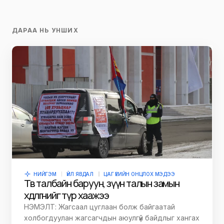
ДАРАА НЬ УНШИХ
НИЙГЭМ
ҮЙЛ ЯВДАЛ
ЦАГ ҮЕИЙН ОНЦЛОХ МЭДЭЭ
Төв талбайн баруун, зүүн талын замын
хөдөлгөөнийг түр хаажээ
НЭМЭЛТ: Жагсаал цуглаан болж байгаатай
холбогдуулан жагсагчдын аюулгүй байдлыг хангах