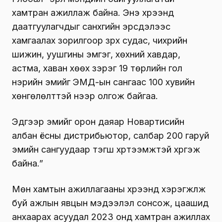
хамтран ажиллаж байна. Энэ хүрээнд
даатгуулагчдыг санхүүгийн эрсдэлээс
хамгаалах зорилгоор зүрх судас, чихрийн
шижин, уушгины эмгэг, хөхний хавдар,
астма, хаван хөөх зэрэг 19 төрлийн гол
нэрийн эмийг ЭМД-ын сангаас 100 хувийн
хөнгөлөлттэй үнээр олгож байгаа.
Эдгээр эмийг орон даяар Новартисийн
албан ёсны дистрибьютор, салбар 200 гаруй
эмийн сангуудаар тэгш хүртээмжтэй хүргэж
байна.”
Мөн хамтын ажиллагааны хүрээнд хэрэгжүүлж
буй ажлын явцын мэдээлэл сонсож, цаашид
анхаарах асуудал 2023 онд хамтран ажиллах