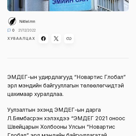
Niitlel.mn
0
21/12/2022
ХУВААЛЦАХ
ЭМДEГ-ын удирдлагууд “Новартис Глобал”
эрүүл мэндийн байгууллагын төлөөлөгчидтэй
цахимаар хуралдлаа.
Уулзалтын эхэнд ЭМДЕГ-ын дарга
Л.Бямбасүрэн хэлэхдээ “ЭМДЕГ 2021 оноос
Швейцарын Холбооны Улсын “Новартис
Глобал” эрүүл мэндийн байгууллагатай