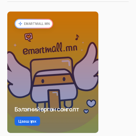
EMARTMALL.MN
Бэлэгний өргөн сонголт
Цааш үзэх