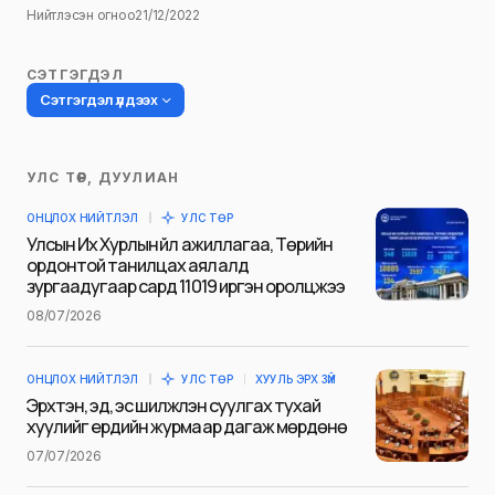
Нийтлэсэн огноо
21/12/2022
СЭТГЭГДЭЛ
Сэтгэгдэл үлдээх
УЛС ТӨР, ДУУЛИАН
Таны имэйл хаягийг нийтлэхгүй.
ОНЦЛОХ НИЙТЛЭЛ
УЛС ТӨР
Шаардлагатай талбаруудыг
*
гэж
Улсын Их Хурлын үйл ажиллагаа, Төрийн
тэмдэглэсэн
ордонтой танилцах аялалд
зургаадугаар сард 11019 иргэн оролцжээ
Name
*
08/07/2026
ОНЦЛОХ НИЙТЛЭЛ
УЛС ТӨР
ХУУЛЬ ЭРХ ЗҮЙ
E-mail
*
Эрхтэн, эд, эс шилжүүлэн суулгах тухай
хуулийг ердийн журмаар дагаж мөрдөнө
07/07/2026
Сэтгэгдэл
*