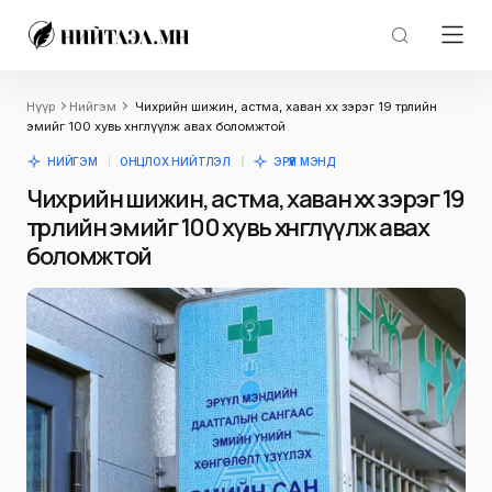
Нүүр
Нийгэм
Чихрийн шижин, астма, хаван хөөх зэрэг 19 төрлийн
эмийг 100 хувь хөнгөлүүлж авах боломжтой
НИЙГЭМ
ОНЦЛОХ НИЙТЛЭЛ
ЭРҮҮЛ МЭНД
Чихрийн шижин, астма, хаван хөөх зэрэг 19
төрлийн эмийг 100 хувь хөнгөлүүлж авах
боломжтой