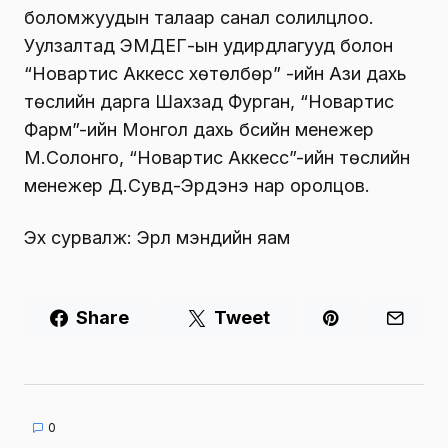
боломжуудын талаар санал солилцлоо.
Уулзалтад ЭМДEГ-ын удирдлагууд болон
“Новартис Аккесс хөтөлбөр” -ийн Ази дахь
төслийн дарга Шахзад Фурган, “Новартис
Фарм”-ийн Монгол дахь бүсийн менежер
М.Солонго, “Новартис Аккесс”-ийн төслийн
менежер Д.Сувд-Эрдэнэ нар оролцов.
Эх сурвалж: Эрүүл мэндийн яам
Share
Tweet
0