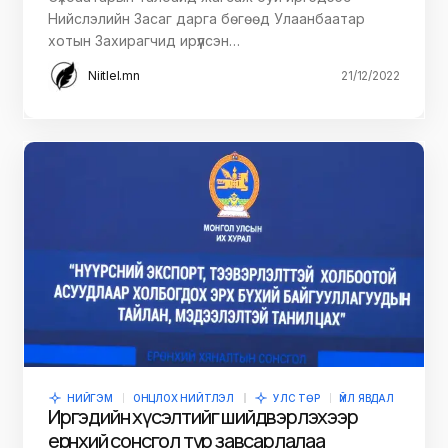
Нийслэлийн Засаг дарга бөгөөд Улаанбаатар
хотын Захирагчид ирүүлсэн…
Niitlel.mn
21/12/2022
НИЙГЭМ
ОНЦЛОХ НИЙТЛЭЛ
УЛС ТӨР
ҮЙЛ ЯВДАЛ
Иргэдийн хүсэлтийг шийдвэрлэхээр
ерөнхий сонсгол түр завсарлалаа