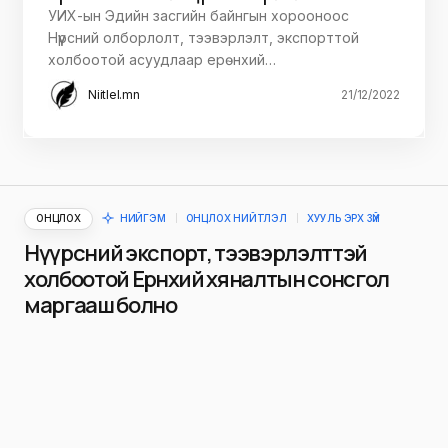
УИХ-ын Эдийн засгийн байнгын хорооноос
Нүүрсний олборлолт, тээвэрлэлт, экспорттой
холбоотой асуудлаар ерөнхий…
Niitlel.mn
21/12/2022
ОНЦЛОХ
НИЙГЭМ
ОНЦЛОХ НИЙТЛЭЛ
ХУУЛЬ ЭРХ ЗҮЙ
Нүүрсний экспорт, тээвэрлэлттэй
холбоотой Ерөнхий хяналтын сонсгол
маргааш болно