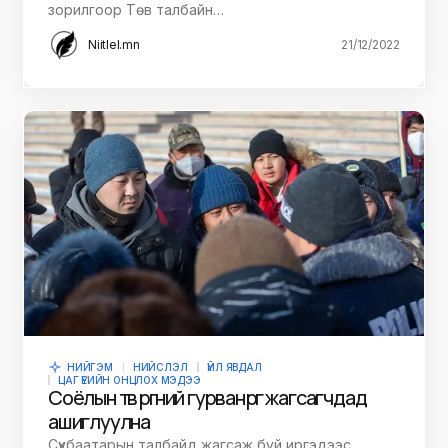
зорилгоор Төв талбайн…
Niitlel.mn
21/12/2022
НИЙГЭМ
НИЙСЛЭЛ
ҮЙЛ ЯВДАЛ
ЦАГ ҮЕИЙН ОНЦЛОХ МЭДЭЭ
Соёлын төв өргөөний гурван өрөөг жагсагчдад
ашиглуулна
Сүхбаатарын талбайд жагсаж буй иргэдээс