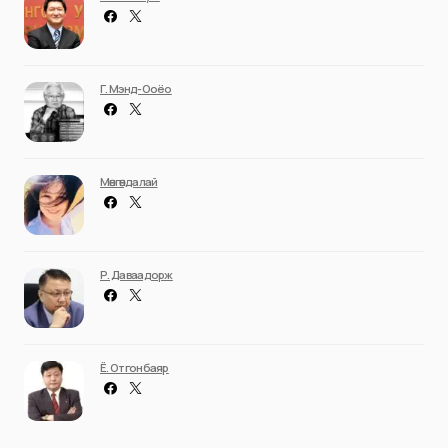
Г. Мэнд-Ооёо
Мөнгөндалай
Р. Даваадорж
Ё. Отгонбаяр