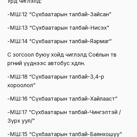
Урд чиглэлд:
-МШ:12 “Сүхбаатарын талбай-Зайсан”
-МШ:13 “Сүхбаатарын талбай-Нисэх”
-МШ:14 “Сүхбаатарын талбай-Яармаг”
С зогсоол буюу хойд чиглэлд Соёлын төв
өргөөний үүднээс автобус хөдөлнө.
-МШ:18 “Сүхбаатарын талбай-3,4-р
хороолол”
-МШ:16 “Сүхбаатарын талбай-Хайлааст”
-МШ:17 “Сүхбаатарын талбай-Чингэлтэй /
Зүрх уул/”
-МШ:15 “Сүхбаатарын талбай-Баянхошуу”