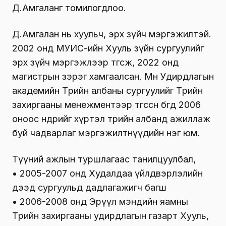
Д.Амгаланг томилогдлоо.
Д.Амгалан нь хуульч, эрх зүйч мэргэжилтэй.
2002 онд МУИС-ийн Хууль зүйн сургуулийг
эрх зүйч мэргэжлээр төгсөж, 2022 онд
магистрын зэрэг хамгаалсан. Мөн Удирдлагын
академийн Төрийн албаны сургуулийг Төрийн
захиргааны менежментээр төгссөн бөгөөд 2006
оноос өнөөдрийг хүртэл төрийн албанд ажиллаж
буй чадварлаг мэргэжилтнүүдийн нэг юм.
Түүний ажлын туршлагаас танилцуулбал,
• 2005-2007 онд Худалдаа үйлдвэрлэлийн
дээд сургуульд дадлагажигч багш
• 2006-2008 онд Эрүүл мэндийн яамны
Төрийн захиргааны удирдлагын газарт Хууль,