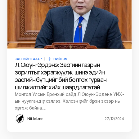
ЗАСГИЙН ГАЗАР
НИЙГЭМ
Л.Оюун-Эрдэнэ: Засгийн газрын
зорилтыг хэрэгжүүлж, шинэ эдийн
засгийн бүтцийг бий болгох гурван
шилжилтийг хийх шаардлагатай
Монгол Улсын Ерөнхий сайд Л.Оюун-Эрдэнэ УИХ-
ын чуулганд үг хэллээ. Хэлсэн үгийг бүрэн эхээр нь
хүргэж байна.…
Niitlel.mn
27/12/2024