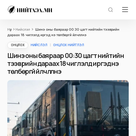
Нүүр
Нийслэл
Шинэ оны баяраар 00:30 цагт нийтийн тээврийн
дараах 18 чиглэлд иргэд үнэ төлбөргүй үйлчлүүлнэ
ОНЦЛОХ
НИЙСЛЭЛ
ОНЦЛОХ НИЙТЛЭЛ
Шинэ оны баяраар 00:30 цагт нийтийн
тээврийн дараах 18 чиглэлд иргэд үнэ
төлбөргүй үйлчлүүлнэ