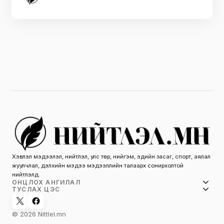
Хэвлэл мэдээлэл, нийтлэл, улс төр, нийгэм, эдийн засаг, спорт, аялал
жуулчлал, дэлхийн мэдээ мэдээллийн талаарх сонирхолтой
нийтлэлүүд.
ОНЦЛОХ АНГИЛАЛ
ТУСЛАХ ЦЭС
© 2026 Nittlel.mn