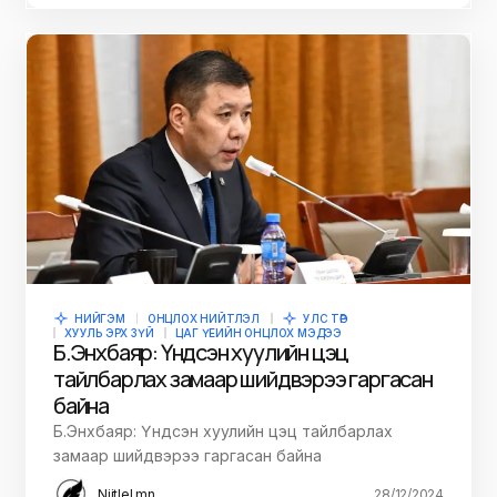
НИЙГЭМ
ОНЦЛОХ НИЙТЛЭЛ
УЛС ТӨР
ХУУЛЬ ЭРХ ЗҮЙ
ЦАГ ҮЕИЙН ОНЦЛОХ МЭДЭЭ
Б.Энхбаяр: Үндсэн хуулийн цэц
тайлбарлах замаар шийдвэрээ гаргасан
байна
Б.Энхбаяр: Үндсэн хуулийн цэц тайлбарлах
замаар шийдвэрээ гаргасан байна
Niitlel.mn
28/12/2024