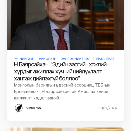
НИЙГЭМ
НИЙСЛЭЛ
ОНЦЛОХ НИЙТЛЭЛ
ЯРИЛЦЛАГА
Н.Баярсайхан: “Эдийн засгийн хөгжлийн
хурдыг ажиллах хүчний нийлүүлэлт
хангаж дийлэхгүй боллоо”
Монголын барилгын үндэсний ассоциац ТББ-ын
Ерөнхийлөгч Н.Баярсайхантай Ажиллах хүчний
шилжилт хөдөлгөөний…
Niitlel.mn
30/12/2024