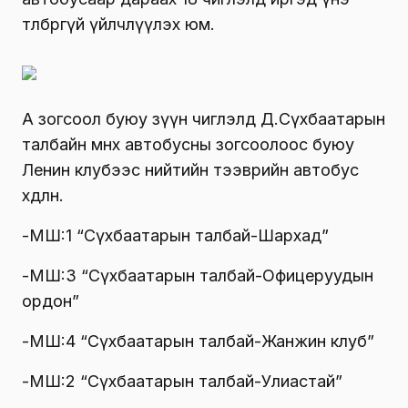
төлбөргүй үйлчлүүлэх юм.
А зогсоол буюу зүүн чиглэлд Д.Сүхбаатарын
талбайн өмнөх автобусны зогсоолоос буюу
Ленин клубээс нийтийн тээврийн автобус
хөдөлнө.
-МШ:1 “Сүхбаатарын талбай-Шархад”
-МШ:3 “Сүхбаатарын талбай-Офицеруудын
ордон”
-МШ:4 “Сүхбаатарын талбай-Жанжин клуб”
-МШ:2 “Сүхбаатарын талбай-Улиастай”