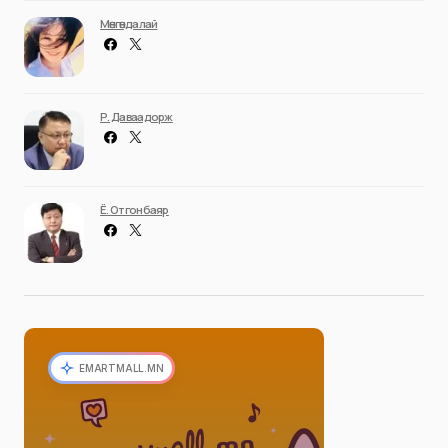
Мөнгөндалай
Р. Даваадорж
Ё. Отгонбаяр
EMARTMALL.MN