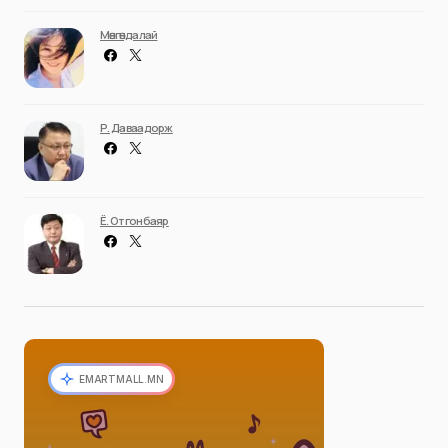
Мөнгөндалай
Р. Даваадорж
Ё. Отгонбаяр
EMARTMALL.MN