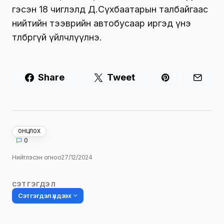
гэсэн 18 чиглэлд Д.Сүхбаатарын талбайгаас
нийтийн тээврийн автобусаар иргэд үнэ
төлбөргүй үйлчлүүлнэ.
Share
Tweet
ОНЦЛОХ
0
Нийтлэсэн огноо
27/12/2024
СЭТГЭГДЭЛ
Сэтгэгдэл үлдээх