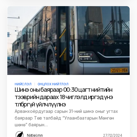
НИЙСЛЭЛ
ОНЦЛОХ НИЙТЛЭЛ
Шинэ оны баяраар 00:30 цагт нийтийн
тээврийн дараах 18 чиглэлд иргэд үнэ
төлбөргүй үйлчлүүлнэ
Арванхоёрдугаар сарын 31-ний шинэ оныг угтах
баяраар Төв талбайд “Улаанбаатарын Мөнгөн
шөнө” баярын…
Niitlel.mn
27/12/2024