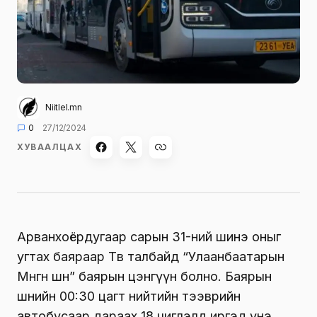
Niitlel.mn
0
27/12/2024
ХУВААЛЦАХ
Арванхоёрдугаар сарын 31-ний шинэ оныг
угтах баяраар Төв талбайд “Улаанбаатарын
Мөнгөн шөнө” баярын цэнгүүн болно. Баярын
шөнийн 00:30 цагт нийтийн тээврийн
автобусаар дараах 18 чиглэлд иргэд үнэ