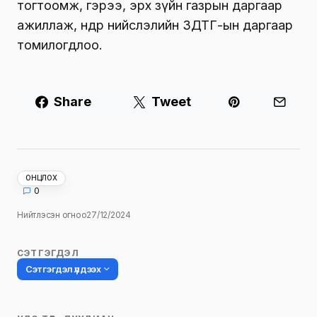
тогтоомж, гэрээ, эрх зүйн газрын даргаар
ажиллаж, өнөөдөр нийслэлийн ЗДТГ-ын даргаар
томилогдлоо.
Share
Tweet
ОНЦЛОХ
0
Нийтлэсэн огноо
27/12/2024
СЭТГЭГДЭЛ
Сэтгэгдэл үлдээх