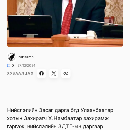
Niitlel.mn
0
27/12/2024
ХУВААЛЦАХ
Нийслэлийн Засаг дарга бөгөөд Улаанбаатар
хотын Захирагч Х.Нямбаатар захирамж
гаргаж, нийслэлийн ЗДТГ-ын даргаар