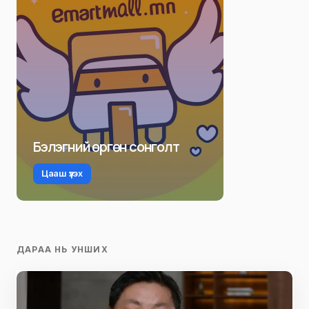
Бэлэгний өргөн сонголт
Цааш үзэх
ДАРАА НЬ УНШИХ