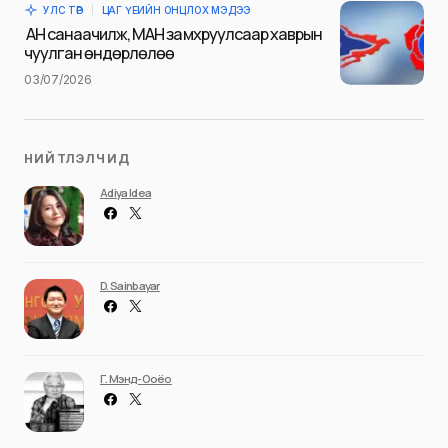
УЛС ТӨР
ЦАГ ҮЕИЙН ОНЦЛОХ МЭДЭЭ
Илгээх
АН санаачилж, МАН замхруулсаар хаврын
чуулган өндөрлөлөө
03/07/2026
НИЙТЛЭЛЧИД
Adiya Idea
D. Sainbayar
Г. Мэнд-Ооёо