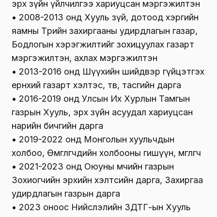
эрх зүйн үйлчилгээ хариуцсан мэргэжилтэн
• 2008-2013 онд Хууль зүй, дотоод хэргийн
яамны Төрийн захиргааны удирдлагын газар,
Бодлогын хэрэгжилтийг зохицуулах газарт
мэргэжилтэн, ахлах мэргэжилтэн
• 2013-2016 онд Шүүхийн шийдвэр гүйцэтгэх
ерөнхий газарт хэлтэс, төв, тасгийн дарга
• 2016-2019 онд Улсын Их Хурлын Тамгын
газрын Хууль, эрх зүйн асуудал хариуцсан
нарийн бичгийн дарга
• 2019-2022 онд Монголын хуульчдын
холбоо, Өмгөөлөгчдийн холбооны гишүүн, өмгөөлөгч
• 2021-2023 онд Оюуны өмчийн газрын
Зохиогчийн эрхийн хэлтсийн дарга, Захиргаа
удирдлагын газрын дарга
• 2023 оноос Нийслэлийн ЗДТГ-ын Хууль