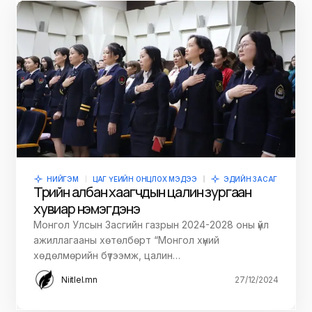
НИЙГЭМ
ЦАГ ҮЕИЙН ОНЦЛОХ МЭДЭЭ
ЭДИЙН ЗАСАГ
Төрийн албан хаагчдын цалин зургаан
хувиар нэмэгдэнэ
Монгол Улсын Засгийн газрын 2024-2028 оны үйл
ажиллагааны хөтөлбөрт “Монгол хүний
хөдөлмөрийн бүтээмж, цалин…
Niitlel.mn
27/12/2024