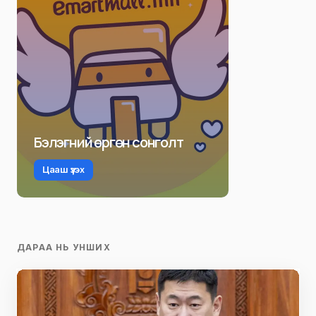
Бэлэгний өргөн сонголт
Цааш үзэх
ДАРАА НЬ УНШИХ