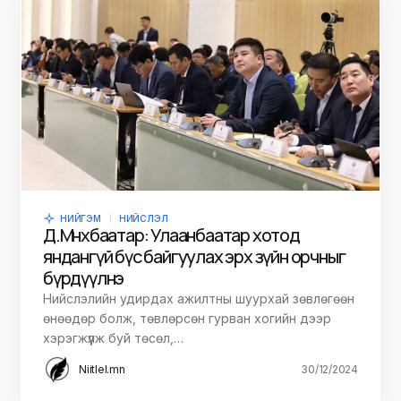
НИЙГЭМ
НИЙСЛЭЛ
Д.Мөнхбаатар: Улаанбаатар хотод
яндангүй бүс байгуулах эрх зүйн орчныг
бүрдүүлнэ
Нийслэлийн удирдах ажилтны шуурхай зөвлөгөөн
өнөөдөр болж, төвлөрсөн гурван хогийн дээр
хэрэгжүүлж буй төсөл,…
Niitlel.mn
30/12/2024