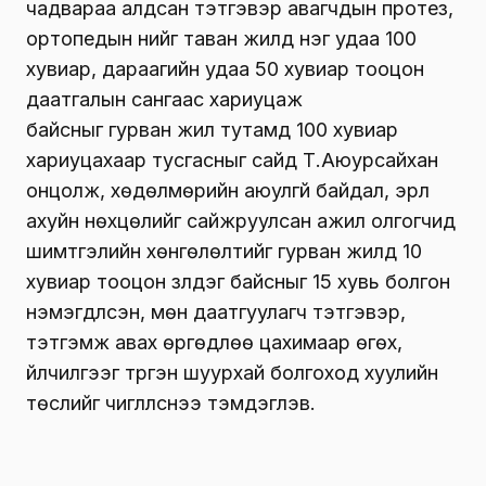
чадвараа алдсан тэтгэвэр авагчд
ын
протез,
ортопедын үнийг
таван
жилд
нэг
удаа 100
хувиар, дараагийн удаа 50 хувиар тооцон
даатгалын сангаас хариуцаж
байсныг
гурван
жил тутамд 100 хувиар
хариуцахаар тусга
сныг сайд Т.Аюурсайхан
онцолж,
хөдөлмөрийн аюулгүй байдал, эрүүл
ахуйн нөхцөлийг сайжруулсан ажил олгогчид
шимтгэлийн хөнгөлөлт
ийг
гурван
жилд 10
хувиар тооцон үзүүлдэг байсныг 15 хувь болгон
нэмэгдүүлсэн
,
м
өн даатгуулагч тэтгэвэр,
тэтгэмж авах өргөдлөө цахимаар өгөх,
үйлчилгээг түргэн шуурхай болгоход хуулийн
төслийг чиглүүлсн
ээ тэмдэглэв.