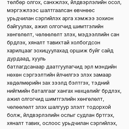
төлбөр олгох, санхүүжүүлэх, үйлдвэрлэлийн осол,
мэргэжлээс шалтгаалсан өвчнөөс
урьдчилан сэргийлэх арга хэмжээ зохион
байгуулах, ажил олгогчид шимтгэлийн
хөнгөлөлт, чөлөөлөлт үзүүлэх, мэдээллийн сан
бүрдүүлэх, хяналт тавихтай холбогдсон
харилцааг зохицуул
ахад оршиж буйг сайд
дурдаад, хууль
батлагдсанаар
даатгуулагчид эрүүл мэндийн
нөхөн сэргээлтийн үйлчилгээ үзүүлэх замаар
хөдөлмөрийн зах зээлд бэлтгэх, тэдний
нийгмийн баталгааг хангах нөхцөлийг бүрдүүлэх,
ажил олгогчид шимтгэлийн хөнгөлөлт,
чөлөөлөлт үзүүлэх шалгуур үзүүлэлт тодорхой
болж, үйлдвэрлэлийн ослыг судлан бүртгэх,
хяналт тавих, ослоос урьдчилан сэргийлэх,