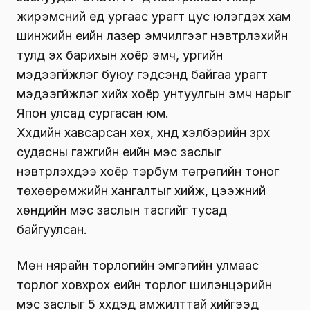
жирэмсний үед ургаас урагт цус юүлэгдэх хам
шинжийн үеийн лазер эмчилгээг нэвтрүүлэхийн
тулд эх барихын хоёр эмч, ургийн
мэдээгүйжүүлэг буюу гэдсэнд байгаа урагт
мэдээгүйжүүлэг хийх хоёр унтуулгын эмч нарыг
Япон улсад сургасан юм.
Хүүхдийн хавсарсан хөх, хүнд хэлбэрийн зүрх
судасны гажгийн үеийн мэс заслыг
нэвтрүүлэхдээ хоёр тэрбум төгрөгийн тоног
төхөөрөмжийн хангалтыг хийж, цээжний
хөндийн мэс заслын тасгийг тусад
байгуулсан.
Мөн нярайн торлогийн эмгэгийн улмаас
торлог ховхрох үеийн торлог шилэнцэрийн
мэс заслыг 5 хүүхдэд амжилттай хийгээд