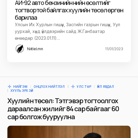
АИ-92 авто бензинийн үнийн өсөлтийг
тогтвортой байлгах хуулийн төсөл өргөн
барилаа
Улсын Их Хурлын гишүүн, Засгийн газрын гишүүн, Уул
уурхай, хүнд үйлдвэрийн сайд Ж.Ганбаатар
өнөөдөр (2023.01.11)…
Niitlel.mn
11/01/2023
НИЙГЭМ
ОНЦЛОХ НИЙТЛЭЛ
УЛС ТӨР
ҮЙЛ ЯВДАЛ
ХУУЛЬ ЭРХ ЗҮЙ
Хуулийн төсөл: Тэтгэвэр тогтоолгох
дараалсан жилийг 84 сар байгааг 60
сар болгож бууруулна