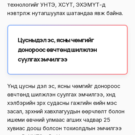
технологийг УНТЭ, ХСҮТ, ЭХЭМҮТ-д
нэвтрүүлж нутагшуулах шатандаа явж байна.
Цусны үүдэл эс, ясны чөмгийг
донороос өвчтөнд шилжүүлэн
суулгах эмчилгээ
Үүнд цусны үүдэл эс, ясны чөмгийг донороос
өвчтөнд шилжүүлэн суулгах эмчилгээ, хүнд
хэлбэрийн зүрх судасны гажгийн үеийн мэс
засал, зүрхний хавхлагуудын өөрчлөлт болон
ишеми өвчний улмаас агших чадвар 25
хувиас доош болсон тохиолдлын эмчилгээ