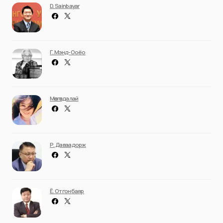
D. Sainbayar
Г. Мэнд-Ооёо
Мөнгөндалай
Р. Даваадорж
Ё. Отгонбаяр