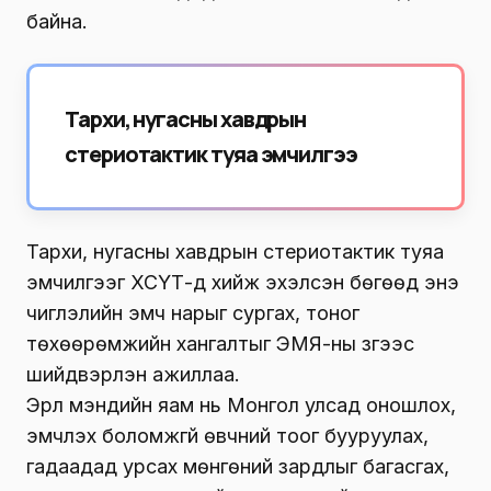
байна.
Тархи, нугасны хавдрын
стериотактик туяа эмчилгээ
Тархи, нугасны хавдрын стериотактик туяа
эмчилгээг ХСҮТ-д хийж эхэлсэн бөгөөд энэ
чиглэлийн эмч нарыг сургах, тоног
төхөөрөмжийн хангалтыг ЭМЯ-ны зүгээс
шийдвэрлэн ажиллаа.
Эрүүл мэндийн яам нь Монгол улсад оношлох,
эмчлэх боломжгүй өвчний тоог бууруулах,
гадаадад урсах мөнгөний зардлыг багасгах,