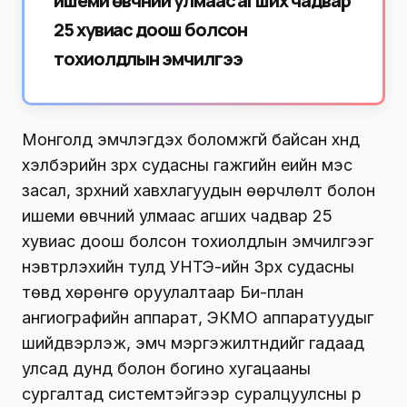
ишеми өвчний улмаас агших чадвар
25 хувиас доош болсон
тохиолдлын эмчилгээ
Монголд эмчлэгдэх боломжгүй байсан хүнд
хэлбэрийн зүрх судасны гажгийн үеийн мэс
засал, зүрхний хавхлагуудын өөрчлөлт болон
ишеми өвчний улмаас агших чадвар 25
хувиас доош болсон тохиолдлын эмчилгээг
нэвтрүүлэхийн тулд УНТЭ-ийн Зүрх судасны
төвд хөрөнгө оруулалтаар Би-план
ангиографийн аппарат, ЭКМО аппаратуудыг
шийдвэрлэж, эмч мэргэжилтнүүдийг гадаад
улсад дунд болон богино хугацааны
сургалтад системтэйгээр суралцуулсны үр