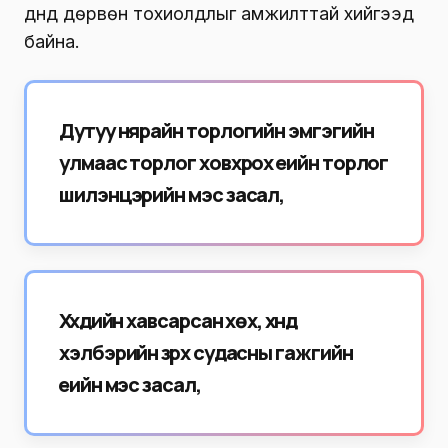
дүнд дөрвөн тохиолдлыг амжилттай хийгээд
байна.
Дутуу нярайн торлогийн эмгэгийн
улмаас торлог ховхрох үеийн торлог
шилэнцэрийн мэс засал,
Хүүхдийн хавсарсан хөх, хүнд
хэлбэрийн зүрх судасны гажгийн
үеийн мэс засал,