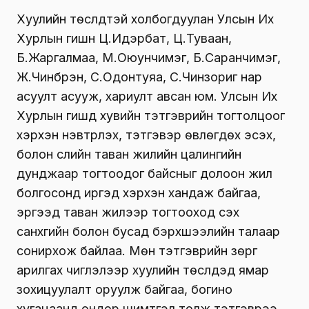
Хуулийн төслүүдтэй холбогдуулан Улсын Их
Хурлын гишүүн Ц.Идэрбат, Ц.Туваан,
Б.Жаргалмаа, М.Оюунчимэг, Б.Саранчимэг,
Ж.Чинбүрэн, С.Одонтуяа, С.Чинзориг нар
асуулт асууж, хариулт авсан юм. Улсын Их
Хурлын гишүүд хувийн тэтгэврийн тогтолцоог
хэрхэн нэвтрүүлэх, тэтгэвэр өвлөгдөх эсэх,
болон сүүлийн таван жилийн цалингийн
дунджаар тогтоодог байсныг долоон жил
болгосонд иргэд хэрхэн хандаж байгаа,
эргээд таван жилээр тогтооход үүсэх
санхүүгийн болон бусад бэрхшээлийн талаар
сонирхож байлаа. Мөн тэтгэврийн зөрүүг
арилгах чиглэлээр хуулийн төслүүдэд ямар
зохицуулалт оруулж байгаа, богино
хугацаанд өндөр шимтгэл төлж тэтгэврээ