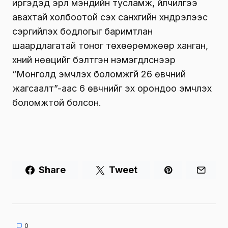
иргэдэд эрүүл мэндийн тусламж, үйлчилгээ
авахтай холбоотой үүсэх санхүүгийн хүндрэлээс
сэргийлэх бодлогыг баримтлан
шаардлагатай тоног төхөөрөмжөөр ханган,
хүний нөөцийг бэлтгэн нэмэгдүүлснээр
“Монголд эмчлэх боломжгүй 26 өвчний
жагсаалт”-аас 6 өвчнийг эх орондоо эмчлэх
боломжтой болсон.
Share
Tweet
0