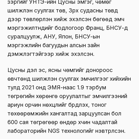
зэргийг УНТЭ-ийн Цусны эмгэг, чөмөг
шилжүүлэн суулгах төв, Зүрх судасны төвүүд
дээр төвлөрүүлэн хийж эхэлсэн бөгөөд эмч
мэргэжилтнүүдийг бодлогоор Франц, БНСУ-д
суралцуулж, АНУ, Япон, БНСУ-ын
мэргэжлийн багуудын алсын зайн
дэмжлэгтэйгээр хийж эхэлсэн.
Цусны үүдэл эс, ясны чөмгийг донороос
өвчтөнд шилжүүлэн суулгах эмчилгээг хийхийн
тулд 2021 онд ЭМЯ-наас 1.9 тэрбум
төгрөгийн хөрөнгө оруулалтыг эмчилгээний
ариун орчин нөхцлийг бүрдүүлэх, тоног
төхөөрөмжийн хангалтад зарцуулсан бол
600 сая төгрөгөөр өндөр хүчин чадалтай
лабораторийн NGS технологийг нэвтрүүлсэн.