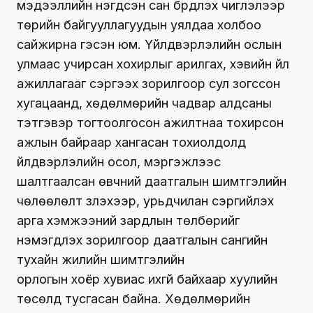
мэдээллийн нэгдсэн сан бүрдүүлэх чиглэлээр
төрийн байгууллагуудын уялдаа холбоо
сайжирна
гэсэн юм. Ү
йлдвэрлэлийн ослын
улмаас учирсан хохирлыг арилгах, хэвийн үйл
ажиллагааг сэргээх зорилгоор сул зогссон
хугацаанд, хөдөлмөрийн чадвар алдсаны
тэтгэвэр тогтоолгосон ажилтнаа тохирсон
ажлын байраар хангасан тохиолдолд
үйлдвэрлэлийн осол, мэргэжлээс
шалтгаалсан өвчний даатгалын шимтгэлийн
чөлөөлөлт үзүүлэхээр, урьдчилан сэргийлэх
арга хэмжээний зардлын төлбөрийг
нэмэгдүүлэх зорилгоор даатгалын сангийн
тухайн жилийн шимтгэлийн
орлогын
хоёр
хувиас ихгүй байхаар
хуулийн
төсөлд
тусгасан
байна.
Хөдөлмөрийн