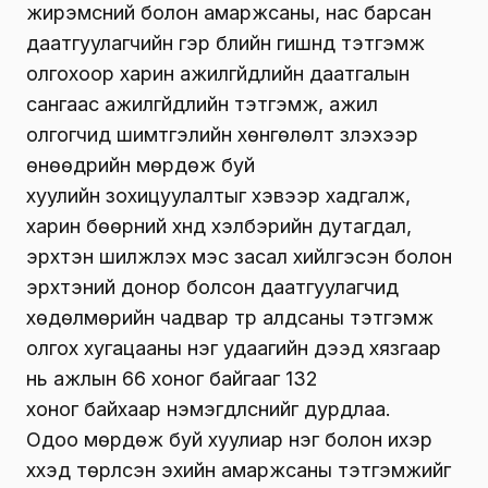
жирэмсний болон амаржсаны, нас барсан
даатгуулагчийн гэр бүлийн гишүүнд тэтгэмж
олгохоор харин ажилгүйдлийн даатгалын
сангаас ажилгүйдлийн тэтгэмж, ажил
олгогчид шимтгэлийн хөнгөлөлт үзүүлэхээр
өнөөдрийн мөрдөж буй
хуулийн
зохицуулалтыг хэвээр хадгалж,
харин
бөөрний хүнд хэлбэрийн дутагдал,
эрхтэн шилжүүлэх мэс засал хийлгэсэн болон
эрхтэний донор болсон даатгуулагчид
хөдөлмөрийн чадвар түр алдсаны тэтгэмж
олгох хугацааны нэг удаагийн дээд хязгаар
нь ажлын
66 хоног байгааг
132
хоног
байхаар
нэмэгдүүлсн
ийг дурдлаа.
Одоо
мөрдөж буй хуулиар нэг болон ихэр
хүүхэд төрүүлсэн эхийн амаржсаны тэтгэмжийг