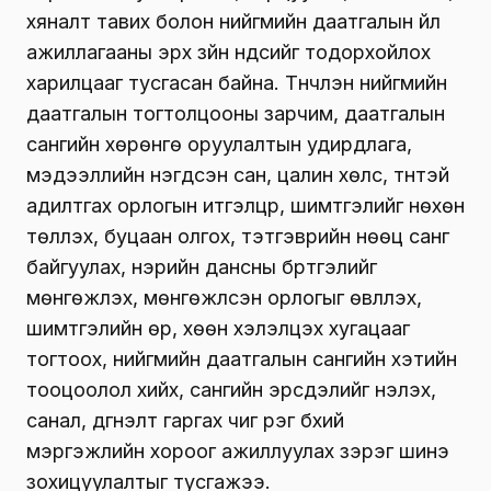
хяналт тавих болон нийгмийн даатгалын үйл
ажиллагааны эрх зүйн үндсийг тодорхойлох
харилцааг тусгасан байна. Түүнчлэн нийгмийн
даатгалын тогтолцооны зарчим, даатгалын
сангийн хөрөнгө оруулалтын удирдлага,
мэдээллийн нэгдсэн сан, цалин хөлс, түүнтэй
адилтгах орлогын итгэлцүүр, шимтгэлийг нөхөн
төлүүлэх, буцаан олгох, тэтгэврийн нөөц санг
байгуулах, нэрийн дансны бүртгэлийг
мөнгөжүүлэх, мөнгөжүүлсэн орлогыг өвлүүлэх,
шимтгэлийн өр, хөөн хэлэлцэх хугацааг
тогтоох, нийгмийн даатгалын сангийн хэтийн
тооцоолол хийх, сангийн эрсдэлийг үнэлэх,
санал, дүгнэлт гаргах чиг үүрэг бүхий
мэргэжлийн хороог ажиллуулах зэрэг шинэ
зохицуулалтыг тусгажээ.