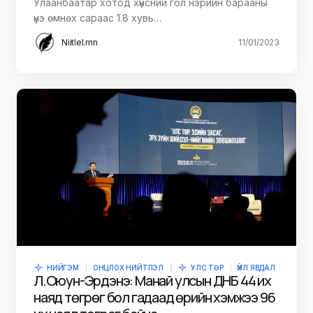
Улаанбаатар хотод хүнсний гол нэрийн барааны
үнэ өмнөх сараас 1.8 хувь…
Niitlel.mn
11/01/2023
НИЙГЭМ
ОНЦЛОХ НИЙТЛЭЛ
УЛС ТӨР
ҮЙЛ ЯВДАЛ
Л.Оюун-Эрдэнэ: Манай улсын ДНБ 44 их
наяд төгрөг бол гадаад өрийн хэмжээ 96