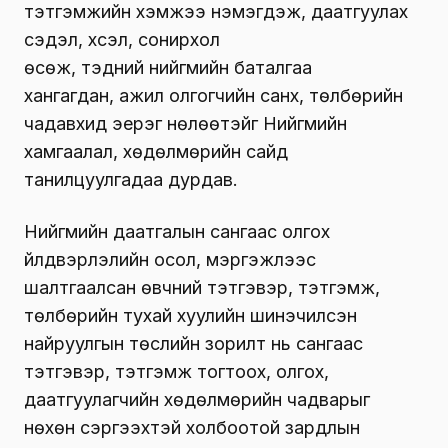
тэтгэмжийн хэмжээ нэмэгдэж, даатгуулах
сэдэл, хүсэл, сонирхол
өсөж
,
тэдний
нийгмийн баталгаа
ханга
гдан,
ажил олгогчийн санхүү, төлбөрийн
чадавхи
д
эерэг нөлөө
тэйг Нийгмийн
хамгаалал, хөдөлмөрийн сайд
танилцуулгадаа дурдав.
Нийгмийн даатгалын сангаас олгох
үйлдвэрлэлийн осол, мэргэжлээс
шалтгаалсан өвчний тэтгэвэр, тэтгэмж,
төлбөрийн тухай хуулий
н шинэчилсэн
найруулгын төслийн
зорилт нь сангаас
тэтгэвэр, тэтгэмж тогтоох, олгох,
даатгуулагчийн хөдөлмөрийн чадварыг
нөхөн сэргээхтэй холбоотой зардлын