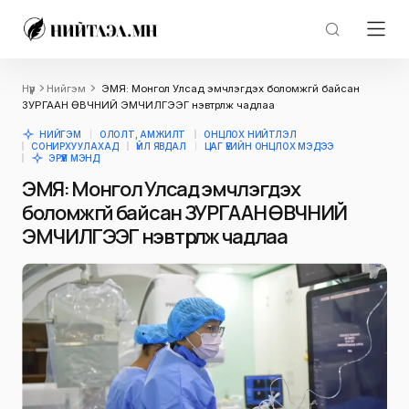
Нүүр
Нийгэм
ЭМЯ: Монгол Улсад эмчлэгдэх боломжгүй байсан
ЗУРГААН ӨВЧНИЙ ЭМЧИЛГЭЭГ нэвтрүүлж чадлаа
НИЙГЭМ
ОЛОЛТ, АМЖИЛТ
ОНЦЛОХ НИЙТЛЭЛ
СОНИРХУУЛАХАД
ҮЙЛ ЯВДАЛ
ЦАГ ҮЕИЙН ОНЦЛОХ МЭДЭЭ
ЭРҮҮЛ МЭНД
ЭМЯ: Монгол Улсад эмчлэгдэх
боломжгүй байсан ЗУРГААН ӨВЧНИЙ
ЭМЧИЛГЭЭГ нэвтрүүлж чадлаа