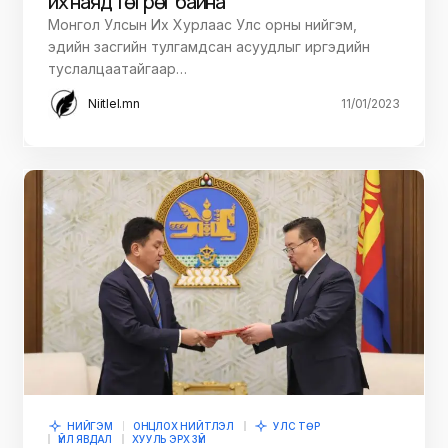
их наяд төгрөг байна
Монгол Улсын Их Хурлаас Улс орны нийгэм,
эдийн засгийн тулгамдсан асуудлыг иргэдийн
туслалцаатайгаар…
Niitlel.mn
11/01/2023
НИЙГЭМ
ОНЦЛОХ НИЙТЛЭЛ
УЛС ТӨР
ҮЙЛ ЯВДАЛ
ХУУЛЬ ЭРХ ЗҮЙ