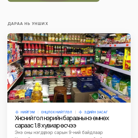
ДАРАА НЬ УНШИХ
НИЙГЭМ
ОНЦЛОХ НИЙТЛЭЛ
ЭДИЙН ЗАСАГ
Хүнсний гол нэрийн барааны үнэ өмнөх
сараас 1.8 хувиар өсчээ
Энэ оны нэгдүгээр сарын 9-ний байдлаар