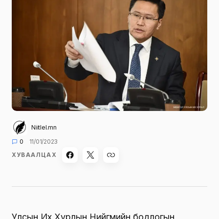
Niitlel.mn
0
11/01/2023
ХУВААЛЦАХ
Улсын Их Хурлын
Нийгмийн бодлогын