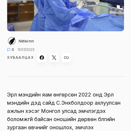
Niitlel.mn
0
11/01/2023
ХУВААЛЦАХ
Эрүүл мэндийн яам өнгөрсөн 2022 онд Эрүүл
мэндийн дэд сайд С.Энхболдоор ахлуулсан
ажлын хэсэг Монгол улсад эмчлэгдэх
боломжгүй байсан оношийн дөрвөн бүлгийн
зургаан өвчнийг оношлох, эмчлэх