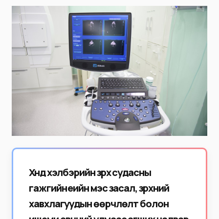
Хүнд хэлбэрийн зүрх судасны
гажгийн үеийн мэс засал, з
үрхний
хавхлагуудын өөрчлөлт болон