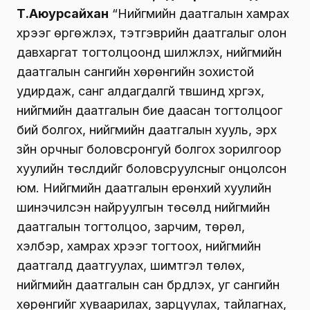
Т.Аюурсайхан
“Нийгмийн даатгалын хамрах
хүрээг өргөжүүлэх, тэтгэврийн даатгалыг олон
давхаргат тогтолцоонд шилжүүлэх, нийгмийн
даатгалын сангийн хөрөнгийн зохистой
удирдаж, санг алдагдалгүй түвшинд хүргэх,
нийгмийн даатгалын бие даасан тогтолцоог
бий болгох, нийгмийн даатгалын хууль, эрх
зүйн орчныг боловсронгуй болгох зорилгоор
хуулийн төслүүдийг боловсруулсныг онцолсон
юм. Нийгмийн даатгалын ерөнхий хуулийн
шинэчилсэн найруулгын төсөлд нийгмийн
даатгалын тогтолцоо, зарчим, төрөл,
хэлбэр, хамрах хүрээг тогтоох, нийгмийн
даатгалд даатгуулах, шимтгэл төлөх,
нийгмийн даатгалын сан бүрдүүлэх, уг сангийн
хөрөнгийг хуваарилах, зарцуулах, тайлагнах,