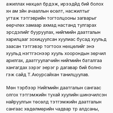
ажиллах нөхцөл бүрдэж, ирээдүйд бий болох
хүн ам зүйн ачааллын өсөлт, насжилтыг
угтаж тэтгэврийн тогтолцооны загварыг
өөрчлөх замаар ахмад настанд тулгарах
эрсдэлийг бууруулах, нийгмийн даатгалын
харилцааг зохицуулсан хуулиас бусад хуульд
заасан тэтгэвэр тогтоох нөхцөлийг энэ
хуульд нэгтгэснээр хууль хоорондын зөрчил
арилгах, даатгуулагчийн нийгмийн баталгаа
хангагдах зэрэг эерэг үр дагавар бий болно
гэж сайд Т.Аюурсайхан танилцуулав.
Мөн тэрбээр
Нийгмийн даатгалын сангаас
олгох тэтгэмжийн тухай хуулийн шинэчилсэн
найруулгын төсөл
д
тэтгэмжийн даатгалын
сангаас хөдөлмөрийн чадвар түр алдсаны,