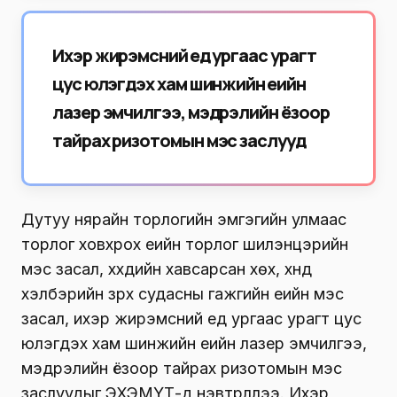
Ихэр жирэмсний үед ургаас урагт
цус юүлэгдэх хам шинжийн үеийн
лазер эмчилгээ, мэдрэлийн ёзоор
тайрах ризотомын мэс заслууд
Дутуу нярайн торлогийн эмгэгийн улмаас
торлог ховхрох үеийн торлог шилэнцэрийн
мэс засал, хүүхдийн хавсарсан хөх, хүнд
хэлбэрийн зүрх судасны гажгийн үеийн мэс
засал, ихэр жирэмсний үед ургаас урагт цус
юүлэгдэх хам шинжийн үеийн лазер эмчилгээ,
мэдрэлийн ёзоор тайрах ризотомын мэс
заслуудыг ЭХЭМҮТ-д нэвтрүүллээ. Ихэр