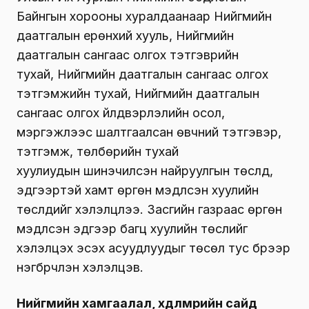
Байнгын хорооны
хуралдаан
аар
Нийгмийн
даатгалын ерөнхий хуул
ь,
Нийгмийн
даатгалын сангаас олгох тэтгэврийн
тухай
,
Нийгмийн даатгалын сангаас олгох
тэтгэмжийн тухай
,
Нийгмийн даатгалын
сангаас олгох үйлдвэрлэлийн осол,
мэргэжлээс шалтгаалсан өвчний тэтгэвэр,
тэтгэмж, төлбөрийн тухай
хуули
удын
шинэчилсэн найруулгын
төслүүд,
эдгээртэй
хамт өргөн мэдүүлсэн хуулийн
төслүүд
ийг хэлэлцлээ. Засгийн газраас өргөн
мэдүүлсэн эдгээр багц хуулийн төслийг
хэлэлцэх эсэх асуудлуудыг төсөл тус бүрээр
нэгбүрчлэн хэлэлцэв.
Нийгмийн хамгаалал, хөдөлмөрийн сайд