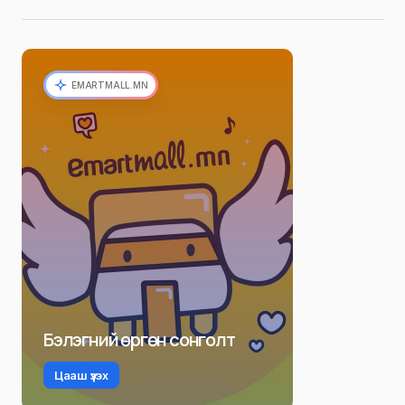
EMARTMALL.MN
Бэлэгний өргөн сонголт
Цааш үзэх