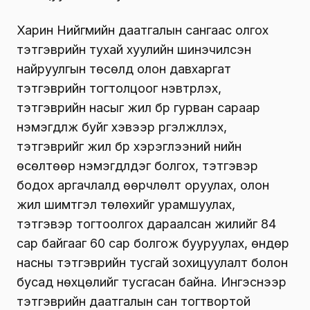
Харин Нийгмийн даатгалын сангаас олгох
тэтгэврийн тухай хуулийн шинэчилсэн
найруулгын төсөлд олон давхаргат
тэтгэврийн тогтолцоог нэвтрүүлэх,
тэтгэврийн насыг жил бүр гурван сараар
нэмэгдүүлж буйг хэвээр үргэлжлүүлэх,
тэтгэврийг жил бүр хэрэглээний үнийн
өсөлтөөр нэмэгдүүлдэг болгох, тэтгэвэр
бодох аргачлалд өөрчлөлт оруулах, олон
жил шимтгэл төлөхийг урамшуулах,
тэтгэвэр тогтоолгох дараалсан жилийг 84
сар байгааг 60 сар болгож бууруулах, өндөр
насны тэтгэврийн тусгай зохицуулалт болон
бусад нөхцөлийг тусгасан байна. Ингэснээр
тэтгэврийн даатгалын сан тогтвортой