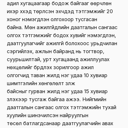
адил хугацаагаар бодож байгааг өөрчлөн
ихэр хүүхэд төрүүлсэн эхчүүдэд
тэтгэмжийг
20
хоног нэмэгдүүлэн олгохоор
тусгасан
байна
.
Мөн
ажилгүйдлийн даатгалын сангаас
олгох тэтгэмжийг бодох хувийг нэмэгдүүлэн
,
д
аатгуулагчийг ажилгүй болохоос урьдчилан
сэргийлэх, ажлын байранд нь тогтвор,
суурьшилтай, урт хугацаанд ажиллуулах
нөхцөлийг бүрдүүлэх зорилгоор ажил
олгогчид
таван
жилд
нэг
удаа 10 хувиар
шимтгэлийн хөнгөлөлт үзүүлж
байсныг
гурван
жилд нэг удаа 15 хувиар
үзүүлэхээр тусга
ж байгаа ажээ
.
Нийгмийн
даатгалын сангаас олгох тэтгэмжийн тухай
хуулийн шинэчилсэн найруулгын
төсөл
батлагдсанаар даатгуулагчийн авах