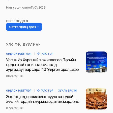
Нийтлэсэн огноо
11/01/2023
СЭТГЭГДЭЛ
Сэтгэгдэл үлдээх
УЛС ТӨР, ДУУЛИАН
Таны имэйл хаягийг нийтлэхгүй.
ОНЦЛОХ НИЙТЛЭЛ
УЛС ТӨР
Шаардлагатай талбаруудыг
*
гэж
Улсын Их Хурлын үйл ажиллагаа, Төрийн
тэмдэглэсэн
ордонтой танилцах аялалд
зургаадугаар сард 11019 иргэн оролцжээ
Name
*
08/07/2026
ОНЦЛОХ НИЙТЛЭЛ
УЛС ТӨР
ХУУЛЬ ЭРХ ЗҮЙ
E-mail
*
Эрхтэн, эд, эс шилжүүлэн суулгах тухай
хуулийг ердийн журмаар дагаж мөрдөнө
07/07/2026