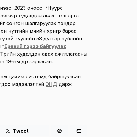
днээс 2023 оноос “Нүүрс
ээгээр худалдан авах” төсөл арга
йг сонгон шалгаруулах тендер
 нутгийн өмчийн хөрөнгөөр бараа,
тухай хуулийн 53 дугаар зүйлийн
 “
Ерөнхий гэрээ байгуулах
у Төрийн худалдан авах ажиллагааны
н 19-ны өдөр зарласан.
ааны цахим системд байршуулсан
огдох мэдээлэлтэй
ЭНД
дарж
Tweet