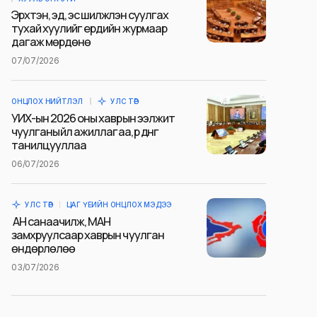
Эрхтэн, эд, эс шилжүүлэн суулгах
тухай хуулийг ердийн журмаар
дагаж мөрдөнө
07/07/2026
ОНЦЛОХ НИЙТЛЭЛ
УЛС ТӨР
УИХ-ын 2026 оны хаврын ээлжит
чуулганы үйл ажиллагаа, үр дүнг
танилцууллаа
06/07/2026
УЛС ТӨР
ЦАГ ҮЕИЙН ОНЦЛОХ МЭДЭЭ
АН санаачилж, МАН
замхруулсаар хаврын чуулган
өндөрлөлөө
03/07/2026