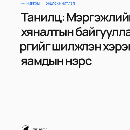
НИЙГЭМ
ОНЦЛОХ НИЙТЛЭЛ
Танилц: Мэргэжлий
хяналтын байгуулла
үүргийг шилжүүлэн хэрэг
яамдын нэрс
Niitlel.mn