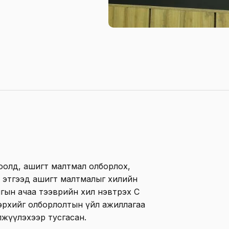
тоолд, ашигт малтмал олборлох,
йн этгээд ашигт малтмалыг хилийн
нгын ачаа тээврийн хил нэвтрэх С
х эрхийг олборлолтын үйл ажиллагаа
жүүлэхээр тусгасан.