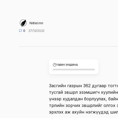
Niitlel.mn
0
27/12/2022
1 МИН УНШИНА
Засгийн газрын 362 дугаар тог
тусгай зөвшөөрөл эзэмшигч хуули
үнээр худалдан борлуулах, бай
төрлийн зорчих зөвшөөрлийг олго
эрхлэх аж ахуйн нэгжүүдэд шил