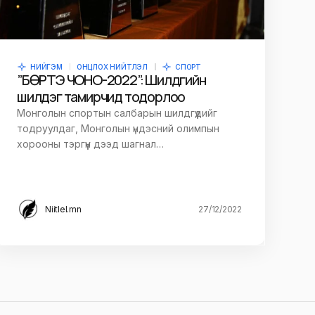
НИЙГЭМ
ОНЦЛОХ НИЙТЛЭЛ
СПОРТ
”БӨРТЭ ЧОНО-2022”: Шилдгийн
шилдэг тамирчид тодорлоо
Монголын спортын салбарын шилдгүүдийг
тодруулдаг, Монголын үндэсний олимпын
хорооны тэргүүн дээд шагнал…
Niitlel.mn
27/12/2022