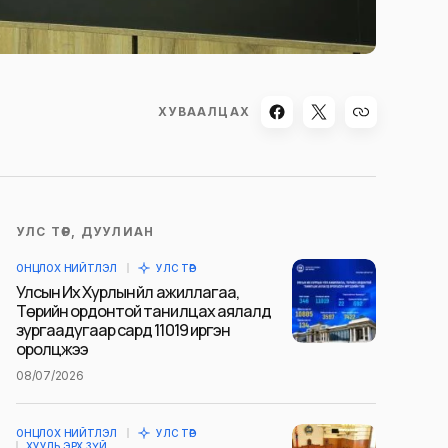
ХУВААЛЦАХ
УЛС ТӨР, ДУУЛИАН
ОНЦЛОХ НИЙТЛЭЛ
УЛС ТӨР
Улсын Их Хурлын үйл ажиллагаа,
Төрийн ордонтой танилцах аялалд
зургаадугаар сард 11019 иргэн
оролцжээ
08/07/2026
ОНЦЛОХ НИЙТЛЭЛ
УЛС ТӨР
ХУУЛЬ ЭРХ ЗҮЙ