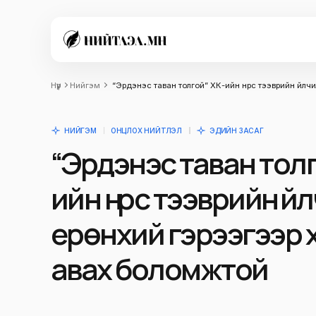
Нүүр
Нийгэм
“Эрдэнэс таван толгой” ХК-ийн нүүрс тээврийн үйл
НИЙГЭМ
ОНЦЛОХ НИЙТЛЭЛ
ЭДИЙН ЗАСАГ
“Эрдэнэс таван толг
ийн нүүрс тээврийн үй
ерөнхий гэрээгээр 
авах боломжтой