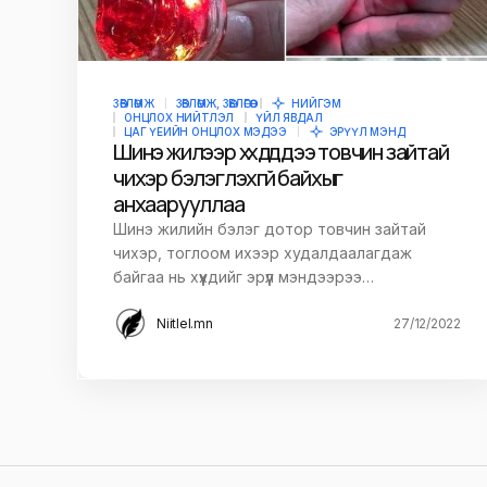
ЗӨВЛӨМЖ
ЗӨВЛӨМЖ, ЗӨВЛӨГӨӨ
НИЙГЭМ
ОНЦЛОХ НИЙТЛЭЛ
ҮЙЛ ЯВДАЛ
ЦАГ ҮЕИЙН ОНЦЛОХ МЭДЭЭ
ЭРҮҮЛ МЭНД
Шинэ жилээр хүүхдүүддээ товчин зайтай
чихэр бэлэглэхгүй байхыг
анхаарууллаа
Шинэ жилийн бэлэг дотор товчин зайтай
чихэр, тоглоом ихээр худалдаалагдаж
байгаа нь хүүхдийг эрүүл мэндээрээ…
Niitlel.mn
27/12/2022