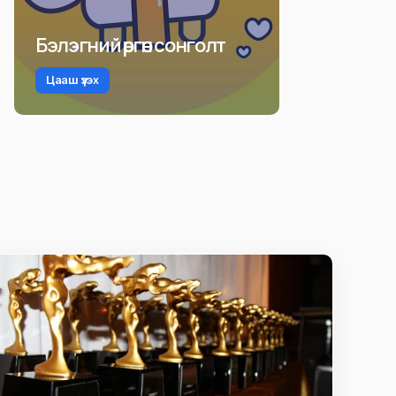
Бэлэгний өргөн сонголт
Цааш үзэх