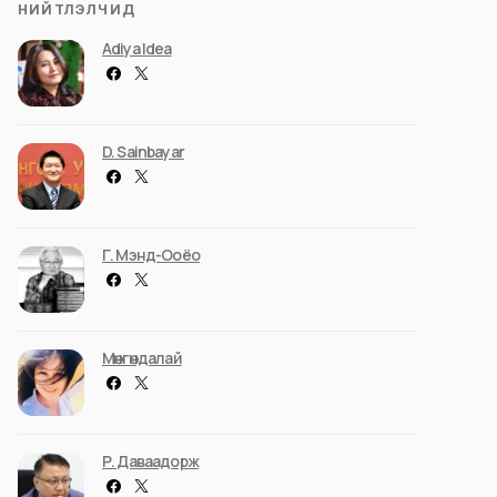
НИЙТЛЭЛЧИД
Adiya Idea
D. Sainbayar
Г. Мэнд-Ооёо
Мөнгөндалай
Р. Даваадорж