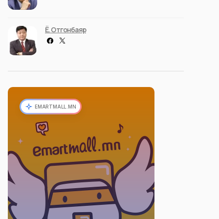
Ё. Отгонбаяр
EMARTMALL.MN