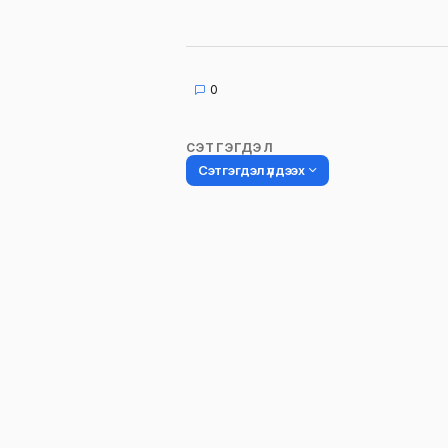
0
СЭТГЭГДЭЛ
Сэтгэгдэл үлдээх
Таны имэйл хаягийг нийтлэхгүй.
Шаардлагатай талбаруудыг
*
гэ
тэмдэглэсэн
Name
*
Сэтгэгдэл
*