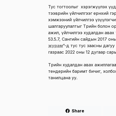
Тус тогтоолыг хэрэгжүүлэх үү
тээврийн үйлчилгээг ерөнхий гэр
хэмжээний үйлчилгээ үзүүлэгчи
шалгаруулалтыг Төрийн болон орон
ажил, үйлчилгээ худалдан авах 
53.5.7, Сангийн сайдын 2017 оны
журам
”-д тус тус заасны дагу
газраас 2022 оны 12 дугаар сары
Төрийн худалдан авах ажиллаг
тендерийн баримт бичиг, холб
танилцана уу.
Share