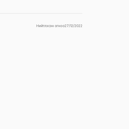
Нийтлэсэн огноо
27/12/2022
ж
E-mail
*