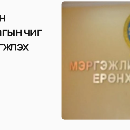
н
гын чиг
жүүлэх