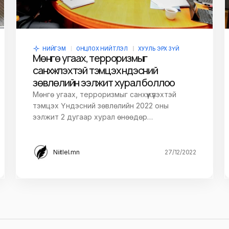
НИЙГЭМ
ОНЦЛОХ НИЙТЛЭЛ
ХУУЛЬ ЭРХ ЗҮЙ
Мөнгө угаах, терроризмыг
санхүүжүүлэхтэй тэмцэх үндэсний
зөвлөлийн ээлжит хурал боллоо
Мөнгө угаах, терроризмыг санхүүжүүлэхтэй
тэмцэх Үндэсний зөвлөлийн 2022 оны
ээлжит 2 дугаар хурал өнөөдөр…
Niitlel.mn
27/12/2022