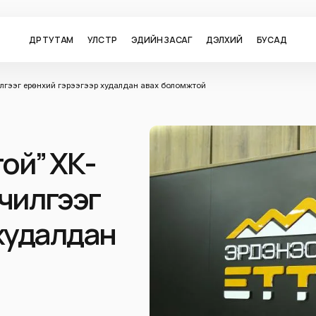
ӨДӨР ТУТАМ
УЛС ТӨР
ЭДИЙН ЗАСАГ
ДЭЛХИЙ
БУСАД
чилгээг ерөнхий гэрээгээр худалдан авах боломжтой
ой” ХК-
лчилгээг
худалдан