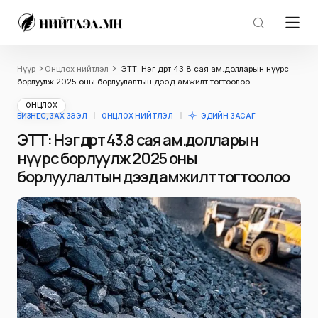
Нүүр
Онцлох нийтлэл
ЭТТ: Нэг өдөрт 43.8 сая ам.долларын нүүрс
борлуулж 2025 оны борлуулалтын дээд амжилт тогтоолоо
ОНЦЛОХ
БИЗНЕС, ЗАХ ЗЭЭЛ
ОНЦЛОХ НИЙТЛЭЛ
ЭДИЙН ЗАСАГ
ЭТТ: Нэг өдөрт 43.8 сая ам.долларын
нүүрс борлуулж 2025 оны
борлуулалтын дээд амжилт тогтоолоо