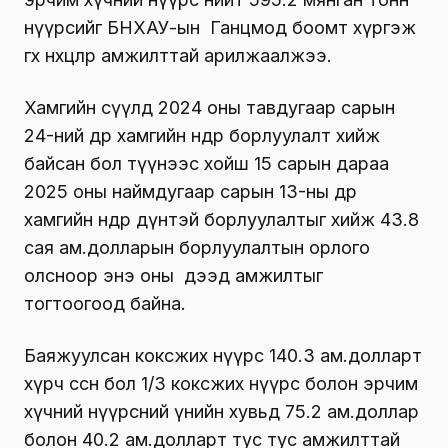
нүүрсийг БНХАУ-ын Ганцмод боомт хүргэж
өгөх нөхцөлөөр амжилттай арилжаалжээ.
Хамгийн сүүлд 2024 оны тавдугаар сарын
24-ний өдөр хамгийн өндөр борлуулалт хийж
байсан бол түүнээс хойш 15 сарын дараа
2025 оны наймдугаар сарын 13-ны өдөр
хамгийн өндөр дүнтэй борлуулалтыг хийж 43.8
сая ам.долларын борлуулалтын орлого
олсноор энэ оны дээд амжилтыг
тогтоогоод байна.
Баяжуулсан коксжих нүүрс 140.3 ам.долларт
хүрч өссөн бол 1/3 коксжих нүүрс болон эрчим
хүчний нүүрсний үнийн хувьд 75.2 ам.доллар
болон 40.2 ам.долларт тус тус амжилттай