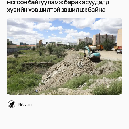
ногоон байгууламж барих асуудалд
хувийн хэвшилтэй зөвшилцөж байна
Niitlel.mn
0
14/08/2025
ХУВААЛЦАХ