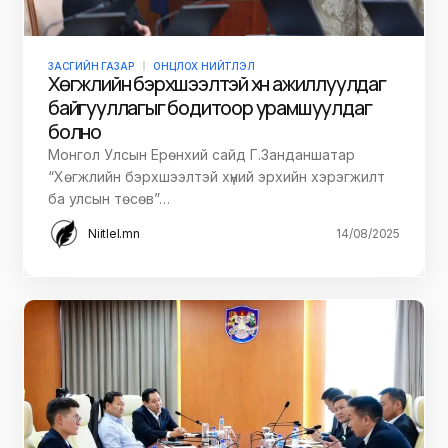
ЗАСГИЙН ГАЗАР
ОНЦЛОХ НИЙТЛЭЛ
Хөгжлийн бэрхшээлтэй хүн ажиллуулдаг
байгууллагыг бодитоор урамшуулдаг
болно
Монгол Улсын Ерөнхий сайд Г.Занданшатар
“Хөгжлийн бэрхшээлтэй хүний эрхийн хэрэгжилт
ба улсын төсөв”…
Niitlel.mn
14/08/2025