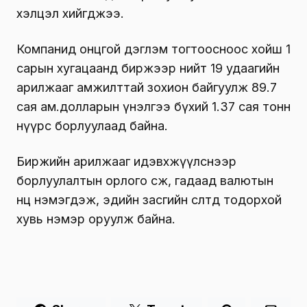
хэлцэл хийгджээ.
Компанид онцгой дэглэм тогтоосноос хойш 1
сарын хугацаанд биржээр нийт 19 удаагийн
арилжааг амжилттай зохион байгуулж 89.7
сая ам.долларын үнэлгээ бүхий 1.37 сая тонн
нүүрс борлуулаад байна.
Биржийн арилжааг идэвхжүүлснээр
борлуулалтын орлого өсөж, гадаад валютын
нөөц нэмэгдэж, эдийн засгийн өсөлтөд тодорхой
хувь нэмэр оруулж байна.