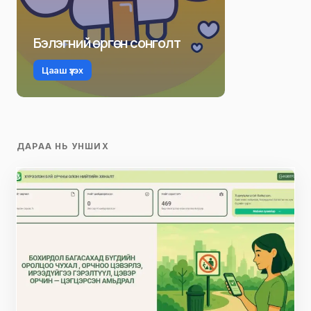
Бэлэгний өргөн сонголт
Цааш үзэх
ДАРАА НЬ УНШИХ