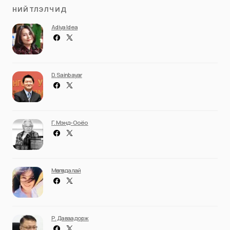
НИЙТЛЭЛЧИД
Adiya Idea
D. Sainbayar
Г. Мэнд-Ооёо
Мөнгөндалай
Р. Даваадорж