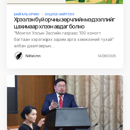
БАЙГАЛЬ ОРЧИН
ОНЦЛОХ НИЙТЛЭЛ
Хүрээлэн буй орчны зөрчлийн мэдээллийг
цахимаар хүлээн авдаг болно
“Монгол Улсын Засгийн газраас 100 хоногт
багтаан хэрэгжүүлэх зарим арга хэмжээний тухай”
албан даалгаврын…
Niitlel.mn
14/08/2025