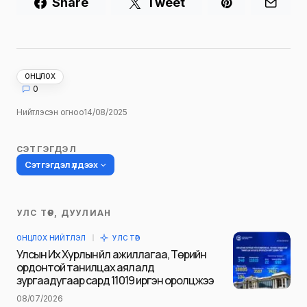
Share
Tweet
ОНЦЛОХ
0
Нийтлэсэн огноо
14/08/2025
СЭТГЭГДЭЛ
Сэтгэгдэл үлдээх
УЛС ТӨР, ДУУЛИАН
Таны имэйл хаягийг нийтлэхгүй.
ОНЦЛОХ НИЙТЛЭЛ
УЛС ТӨР
Шаардлагатай талбаруудыг
*
гэж
Улсын Их Хурлын үйл ажиллагаа, Төрийн
тэмдэглэсэн
ордонтой танилцах аялалд
зургаадугаар сард 11019 иргэн оролцжээ
Name
*
08/07/2026