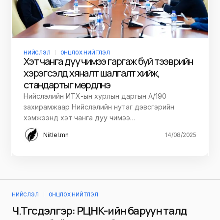
НИЙСЛЭЛ
ОНЦЛОХ НИЙТЛЭЛ
Хэт чанга дуу чимээ гаргаж буй тээврийн
хэрэгсэлд хяналт шалгалт хийж,
стандартыг мөрдүүлнэ
Нийслэлийн ИТХ-ын хурлын даргын А/190
захирамжаар Нийслэлийн нутаг дэвсгэрийн
хэмжээнд хэт чанга дуу чимээ…
Niitlel.mn
14/08/2025
НИЙСЛЭЛ
ОНЦЛОХ НИЙТЛЭЛ
Ч.Төгсдэлгэр: РЦНК-ийн баруун талд