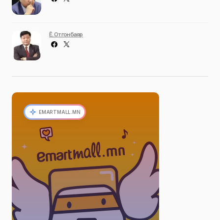
Ё. Отгонбаяр
EMARTMALL.MN