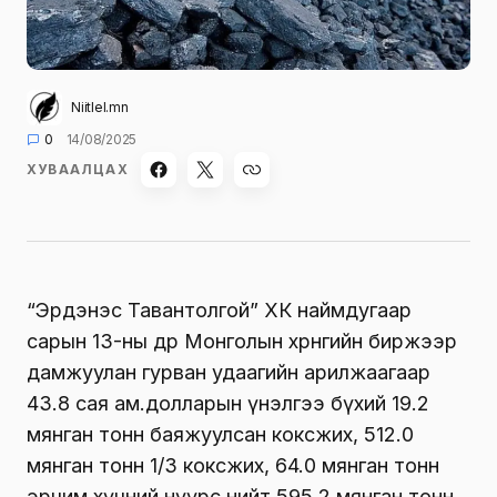
Niitlel.mn
0
14/08/2025
ХУВААЛЦАХ
“Эрдэнэс Тавантолгой” ХК наймдугаар
сарын 13-ны өдөр Монголын хөрөнгийн биржээр
дамжуулан гурван удаагийн арилжаагаар
43.8 сая ам.долларын үнэлгээ бүхий 19.2
мянган тонн баяжуулсан коксжих, 512.0
мянган тонн 1/3 коксжих, 64.0 мянган тонн
эрчим хүчний нүүрс нийт 595.2 мянган тонн