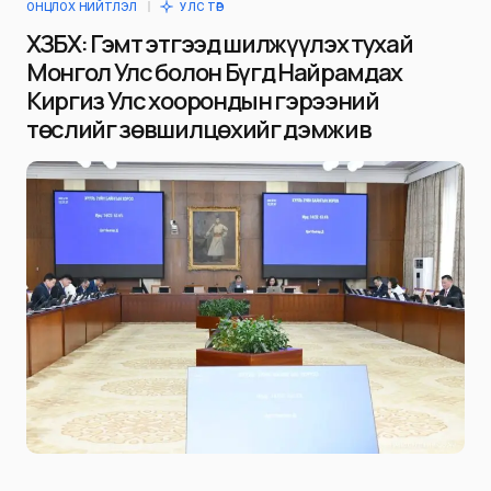
ОНЦЛОХ НИЙТЛЭЛ
УЛС ТӨР
ХЗБХ: Гэмт этгээд шилжүүлэх тухай
Монгол Улс болон Бүгд Найрамдах
Киргиз Улс хоорондын гэрээний
төслийг зөвшилцөхийг дэмжив
Niitlel.mn