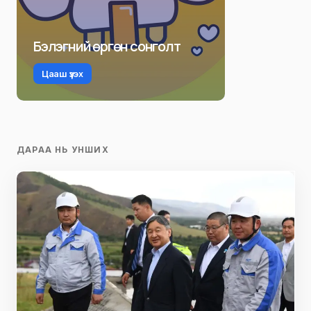
Бэлэгний өргөн сонголт
Цааш үзэх
ДАРАА НЬ УНШИХ