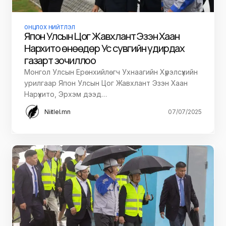
ОНЦЛОХ НИЙТЛЭЛ
Япон Улсын Цог Жавхлант Эзэн Хаан
Нарүхито өнөөдөр Ус сувгийн удирдах
газарт зочиллоо
Монгол Улсын Ерөнхийлөгч Ухнаагийн Хүрэлсүхийн
урилгаар Япон Улсын Цог Жавхлант Эзэн Хаан
Нарүхито, Эрхэм дээд…
Niitlel.mn
07/07/2025