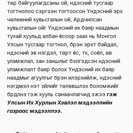
төр байгуулагдсаны ой, үндэсний тусгаар
тогтнолоо сэргээн тогтоосон Үндэсний эрх
чөлөөний хувьсгалын ой, Ардчилсан
хувьсгалын ойг Үндэсний их баяр наадмын
тухай хуульд албан ёсоор заах нь Монгол
Улсын тусгаар тогтнол, бүрэн эрхт байдал,
үндэсний эв нэгдэл, төрт ёс, түүх, соёл, өв
уламжлал, зан заншлыг бэлгэдсэн үндэсний
уламжлалт баяр болох Үндэсний их баяр
наадмыг агуулгыг бүрэн илэрхийлж, үндэсний
нэгдмэл үнэт зүйлийг төлөвшүүлэх боломжийг
бүрдүүлнэ гэж хууль санаачлагчид үзжээ
гэж
Улсын Их Хурлын Хэвлэл мэдээллийн
газраас мэдээллээ.