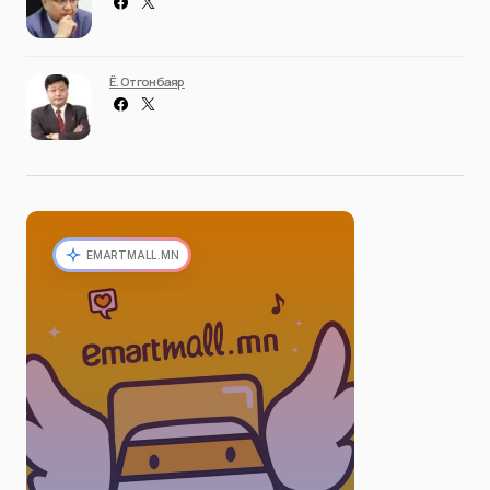
Ё. Отгонбаяр
EMARTMALL.MN