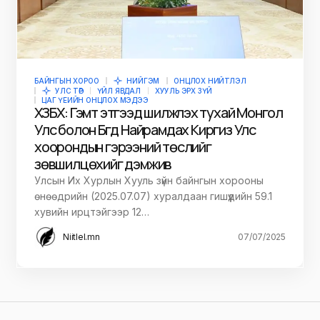
БАЙНГЫН ХОРОО
НИЙГЭМ
ОНЦЛОХ НИЙТЛЭЛ
УЛС ТӨР
ҮЙЛ ЯВДАЛ
ХУУЛЬ ЭРХ ЗҮЙ
ЦАГ ҮЕИЙН ОНЦЛОХ МЭДЭЭ
ХЗБХ: Гэмт этгээд шилжүүлэх тухай Монгол
Улс болон Бүгд Найрамдах Киргиз Улс
хоорондын гэрээний төслийг
зөвшилцөхийг дэмжив
Улсын Их Хурлын Хууль зүйн байнгын хорооны
өнөөдрийн (2025.07.07) хуралдаан гишүүдийн 59.1
хувийн ирцтэйгээр 12…
Niitlel.mn
07/07/2025