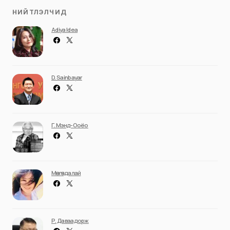
НИЙТЛЭЛЧИД
Adiya Idea
D. Sainbayar
Г. Мэнд-Ооёо
Мөнгөндалай
Р. Даваадорж