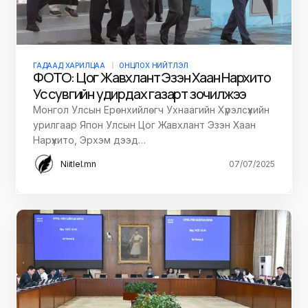
ГАДААД ХАРИЛЦАА
ОНЦЛОХ НИЙТЛЭЛ
ФОТО: Цог Жавхлант Эзэн Хаан Нарүхито
Ус сувгийн удирдах газарт зочилжээ
Монгол Улсын Ерөнхийлөгч Ухнаагийн Хүрэлсүхийн
урилгаар Япон Улсын Цог Жавхлант Эзэн Хаан
Нарүхито, Эрхэм дээд…
Niitlel.mn
07/07/2025