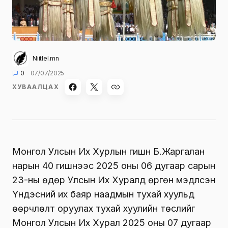
Niitlel.mn
0
07/07/2025
ХУВААЛЦАХ
Монгол Улсын Их Хурлын гишүүн Б.Жаргалан
нарын 40 гишүүнээс 2025 оны 06 дугаар сарын
23-ны өдөр Улсын Их Хуралд өргөн мэдүүлсэн
Үндэсний их баяр наадмын тухай хуульд
өөрчлөлт оруулах тухай хуулийн төслийг
Монгол Улсын Их Хурал 2025 оны 07 дугаар