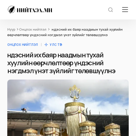
Нүүр
Онцлох нийтлэл
Үндэсний их баяр наадмын тухай хуулийн
өөрчлөлтөөр үндэсний нэгдмэл үнэт зүйлийг төлөвшүүлнэ
ОНЦЛОХ НИЙТЛЭЛ
УЛС ТӨР
Үндэсний их баяр наадмын тухай
хуулийн өөрчлөлтөөр үндэсний
нэгдмэл үнэт зүйлийг төлөвшүүлнэ