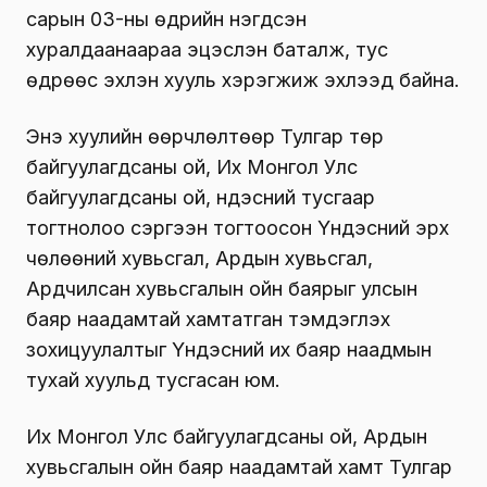
сарын 03-ны өдрийн нэгдсэн
хуралдаанаараа эцэслэн баталж, тус
өдрөөс эхлэн хууль хэрэгжиж эхлээд байна.
Энэ хуулийн өөрчлөлтөөр Тулгар төр
байгуулагдсаны ой, Их Монгол Улс
байгуулагдсаны ой, үндэсний тусгаар
тогтнолоо сэргээн тогтоосон Үндэсний эрх
чөлөөний хувьсгал, Ардын хувьсгал,
Ардчилсан хувьсгалын ойн баярыг улсын
баяр наадамтай хамтатган тэмдэглэх
зохицуулалтыг Үндэсний их баяр наадмын
тухай хуульд тусгасан юм.
Их Монгол Улс байгуулагдсаны ой, Ардын
хувьсгалын ойн баяр наадамтай хамт Тулгар