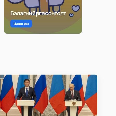
Бэлэгний өргөн сонголт
Цааш үзэх