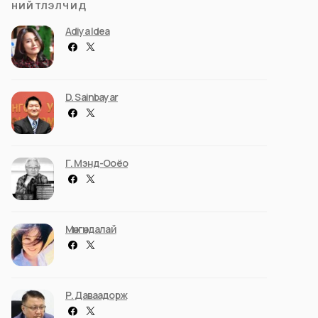
НИЙТЛЭЛЧИД
Adiya Idea
D. Sainbayar
Г. Мэнд-Ооёо
Мөнгөндалай
Р. Даваадорж