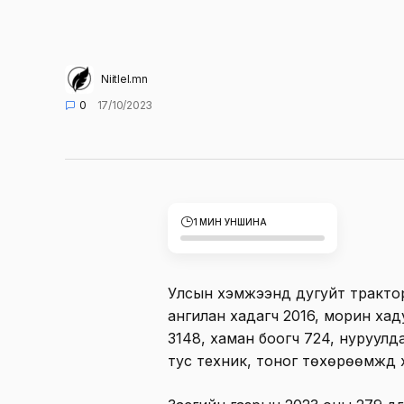
Niitlel.mn
0
17/10/2023
1 МИН УНШИНА
Улсын хэмжээнд дугуйт трактор 4
ангилан хадагч 2016, морин хад
3148, хаман боогч 724, нуруулдаг
тус техник, тоног төхөрөөмжүүд