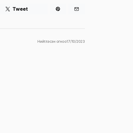
Tweet
Нийтлэсэн огноо
17/10/2023
ж
E-mail
*