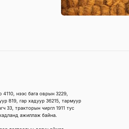
110, үүнээс бага оврын 3229,
уур 819, гар хадуур 36215, тармуур
ч 33, тракторын чиргүүл 1911 тус
 хадланд ажиллаж байна.