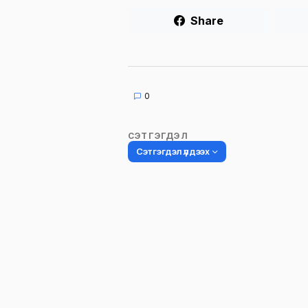
Share
0
СЭТГЭГДЭЛ
Сэтгэгдэл үлдээх
Таны имэйл хаягийг нийтлэхгүй.
Шаардлагатай талбаруудыг
*
гэ
тэмдэглэсэн
Name
*