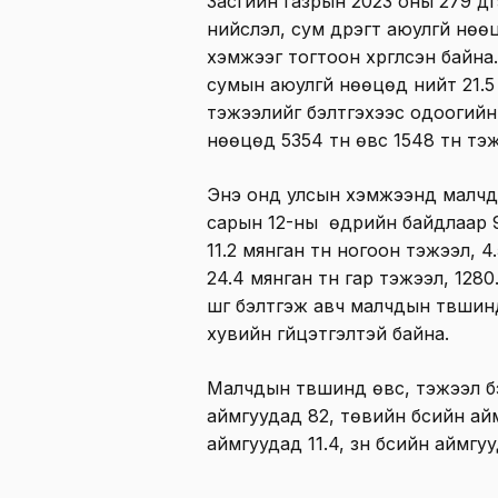
Засгийн газрын 2023 оны 279 дү
нийслэл, сум дүүрэгт аюулгүй нөө
хэмжээг тогтоон хүргүүлсэн байн
сумын аюулгүй нөөцөд нийт 21.5 
тэжээлийг бэлтгэхээс одоогийн
нөөцөд 5354 тн өвс 1548 тн тэж
Энэ онд улсын хэмжээнд малчд
сарын 12-ны өдрийн байдлаар 947
11.2 мянган тн ногоон тэжээл, 4
24.4 мянган тн гар тэжээл, 1280
шүүг бэлтгэж авч малчдын түвшин
хувийн гүйцэтгэлтэй байна.
Малчдын түвшинд өвс, тэжээл бэ
аймгуудад 82, төвийн бүсийн айм
аймгуудад 11.4, зүүн бүсийн аймг