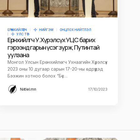
ЕРӨНХИЙЛӨГЧ
НИЙГЭМ
ОНЦЛОХ НИЙТЛЭЛ
УЛС ТӨР
Ерөнхийлөгч У.Хүрэлсүх УЦС барих
гэрээнд гарын үсэг зурж, Путинтай
уулзана
Монгол Улсын Ерөнхийлөгч Ухнаагийн Хүрэлсүх
2023 оны 10 дугаар сарын 17-20-ны өдрүүдэд
Бээжин хотноо болох “Бүс…
Niitlel.mn
17/10/2023