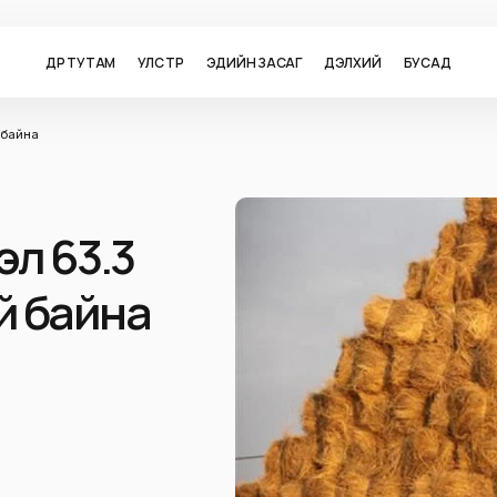
ӨДӨР ТУТАМ
УЛС ТӨР
ЭДИЙН ЗАСАГ
ДЭЛХИЙ
БУСАД
 байна
эл 63.3
й байна