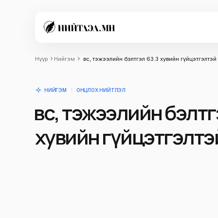
Нүүр
Нийгэм
Өвс, тэжээлийн бэлтгэл 63.3 хувийн гүйцэтгэлтэй
НИЙГЭМ
ОНЦЛОХ НИЙТЛЭЛ
Өвс, тэжээлийн бэлтг
хувийн гүйцэтгэлтэ