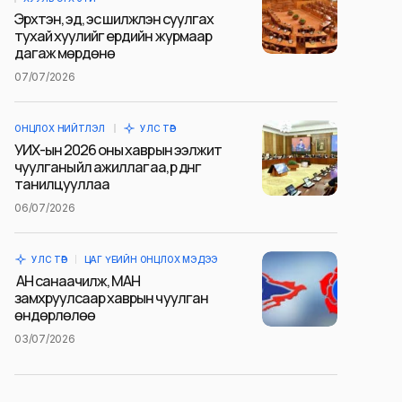
Эрхтэн, эд, эс шилжүүлэн суулгах
тухай хуулийг ердийн журмаар
дагаж мөрдөнө
07/07/2026
ОНЦЛОХ НИЙТЛЭЛ
УЛС ТӨР
УИХ-ын 2026 оны хаврын ээлжит
чуулганы үйл ажиллагаа, үр дүнг
танилцууллаа
06/07/2026
УЛС ТӨР
ЦАГ ҮЕИЙН ОНЦЛОХ МЭДЭЭ
АН санаачилж, МАН
замхруулсаар хаврын чуулган
өндөрлөлөө
03/07/2026