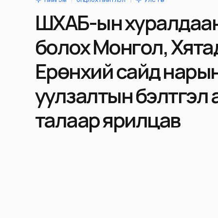
НИЙГЭМ
ОНЦЛОХ НИЙТЛЭЛ
УЛС ТӨР
ШХАБ-ын хуралдаан
болох Монгол, Хят
Ерөнхий сайд нары
уулзалтын бэлтгэл
талаар ярилцав