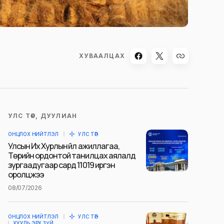
ХУВААЛЦАХ
УЛС ТӨР, ДУУЛИАН
ОНЦЛОХ НИЙТЛЭЛ
УЛС ТӨР
Улсын Их Хурлын үйл ажиллагаа,
Төрийн ордонтой танилцах аялалд
зургаадугаар сард 11019 иргэн
оролцжээ
08/07/2026
ОНЦЛОХ НИЙТЛЭЛ
УЛС ТӨР
ХУУЛЬ ЭРХ ЗҮЙ