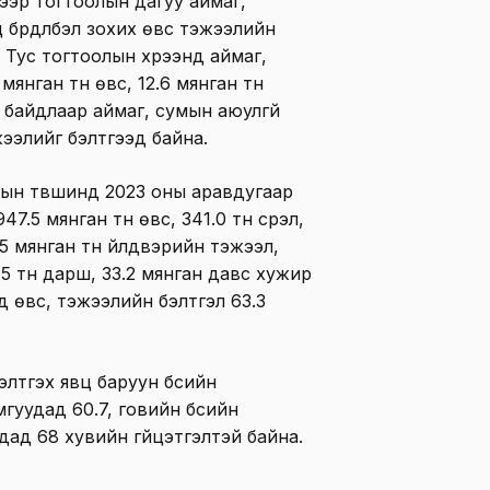
гээр тогтоолын дагуу аймаг,
ц бүрдүүлбэл зохих өвс тэжээлийн
а. Тус тогтоолын хүрээнд
аймаг,
мянган тн өвс, 12.6 мянган тн
 байдлаар аймаг, сумын аюулгүй
ээлийг бэлтгээд байна.
ын түвшинд 2023 оны аравдугаар
.5 мянган тн өвс, 341.0 тн сүрэл,
.5 мянган тн үйлдвэрийн тэжээл,
.5 тн дарш, 33.2 мянган давс хужир
д өвс, тэжээлийн бэлтгэл 63.3
лтгэх явц баруун бүсийн
гуудад 60.7, говийн бүсийн
уудад 68 хувийн гүйцэтгэлтэй байна.