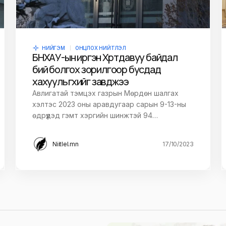
НИЙГЭМ
ОНЦЛОХ НИЙТЛЭЛ
БНХАУ-ын иргэн Х өөртөө давуу байдал
бий болгох зорилгоор бусдад
хахууль өгөхийг завджээ
Авлигатай тэмцэх газрын Мөрдөн шалгах
хэлтэс 2023 оны аравдугаар сарын 9-13-ны
өдрүүдэд гэмт хэргийн шинжтэй 94…
Niitlel.mn
17/10/2023