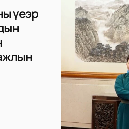
ы үеэр
адын
н
 ажлын