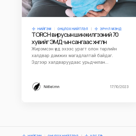
НИЙГЭМ
ОНЦЛОХ НИЙТЛЭЛ
ЭРҮҮЛ МЭНД
TORCH вирусын шинжилгээний 70
хувийг ЭМД-ын сангаас хөнгөлнө
Жирэмсэн үед эхээс урагт олон төрлийн
халдвар дамжих магадлалтай байдаг.
Эдгээр халдваруудаас урьдчилан…
Niitlel.mn
17/10/2023