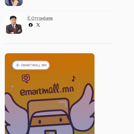
Ё. Отгонбаяр
EMARTMALL.MN