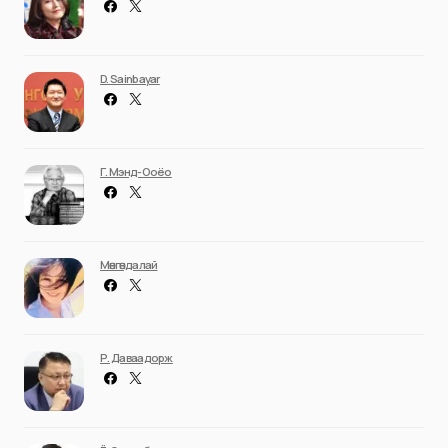
D. Sainbayar
Г. Мэнд-Ооёо
Мөнгөндалай
Р. Даваадорж