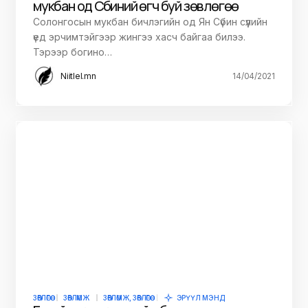
мукбан од Сүбиний өгч буй зөвлөгөө
Солонгосын мукбан бичлэгийн од Ян Сүбин сүүлийн
үед эрчимтэйгээр жингээ хасч байгаа билээ.
Тэрээр богино…
Niitlel.mn
14/04/2021
ЗӨВЛӨГӨӨ
ЗӨВЛӨМЖ
ЗӨВЛӨМЖ, ЗӨВЛӨГӨӨ
ЭРҮҮЛ МЭНД