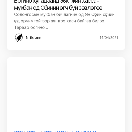
Богино хугацаанд 38кг жин хассан
мукбан од Сүбиний өгч буй зөвлөгөө
Солонгосын мукбан бичлэгийн од Ян Сүбин сүүлийн
үед эрчимтэйгээр жингээ хасч байгаа билээ.
Тэрээр богино…
Niitlel.mn
14/04/2021