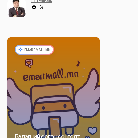
Ё. Отгонбаяр
EMARTMALL.MN
Бэлэгний өргөн сонголт