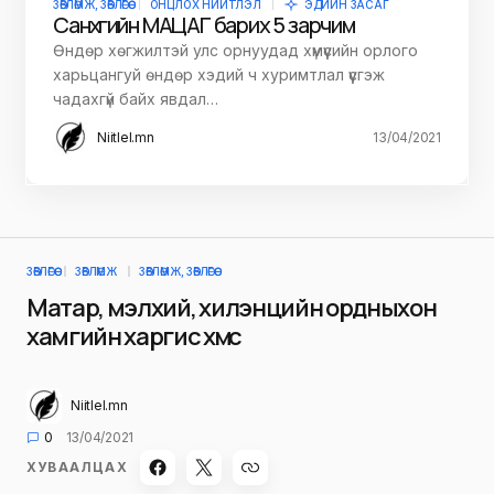
ЗӨВЛӨМЖ, ЗӨВЛӨГӨӨ
ОНЦЛОХ НИЙТЛЭЛ
ЭДИЙН ЗАСАГ
Санхүүгийн МАЦАГ барих 5 зарчим
Өндөр хөгжилтэй улс орнуудад хүмүүсийн орлого
харьцангуй өндөр хэдий ч хуримтлал үүсгэж
чадахгүй байх явдал…
Niitlel.mn
13/04/2021
ЗӨВЛӨГӨӨ
ЗӨВЛӨМЖ
ЗӨВЛӨМЖ, ЗӨВЛӨГӨӨ
Матар, мэлхий, хилэнцийн ордныхон
хамгийн харгис хүмүүс
Niitlel.mn
0
13/04/2021
ХУВААЛЦАХ