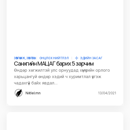
ЗӨВЛӨМЖ, ЗӨВЛӨГӨӨ
ОНЦЛОХ НИЙТЛЭЛ
ЭДИЙН ЗАСАГ
Санхүүгийн МАЦАГ барих 5 зарчим
Өндөр хөгжилтэй улс орнуудад хүмүүсийн орлого
харьцангуй өндөр хэдий ч хуримтлал үүсгэж
чадахгүй байх явдал…
Niitlel.mn
13/04/2021