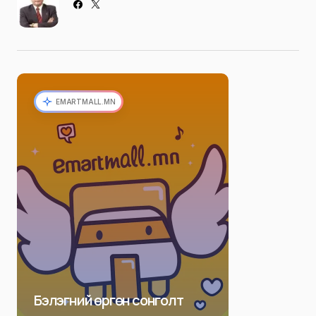
EMARTMALL.MN
Бэлэгний өргөн сонголт