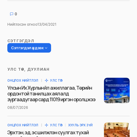
0
Нийтлэсэн огноо
13/04/2021
СЭТГЭГДЭЛ
Сэтгэгдэл үлдээх
УЛС ТӨР, ДУУЛИАН
Таны имэйл хаягийг нийтлэхгүй.
ОНЦЛОХ НИЙТЛЭЛ
УЛС ТӨР
Шаардлагатай талбаруудыг
*
гэж
Улсын Их Хурлын үйл ажиллагаа, Төрийн
тэмдэглэсэн
ордонтой танилцах аялалд
зургаадугаар сард 11019 иргэн оролцжээ
Name
*
08/07/2026
ОНЦЛОХ НИЙТЛЭЛ
УЛС ТӨР
ХУУЛЬ ЭРХ ЗҮЙ
E-mail
*
Эрхтэн, эд, эс шилжүүлэн суулгах тухай