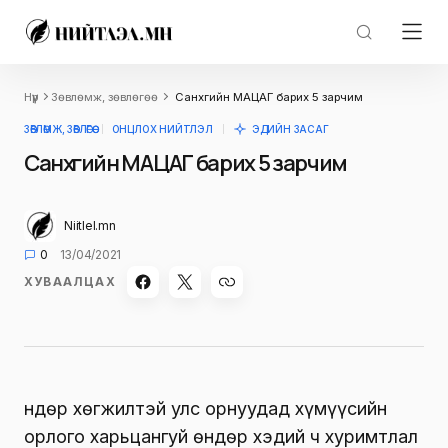
Нүүр
Зөвлөмж, зөвлөгөө
Санхүүгийн МАЦАГ барих 5 зарчим
ЗӨВЛӨМЖ, ЗӨВЛӨГӨӨ
ОНЦЛОХ НИЙТЛЭЛ
ЭДИЙН ЗАСАГ
Санхүүгийн МАЦАГ барих 5 зарчим
Niitlel.mn
0
13/04/2021
ХУВААЛЦАХ
Өндөр хөгжилтэй улс орнуудад хүмүүсийн
орлого харьцангуй өндөр хэдий ч хуримтлал