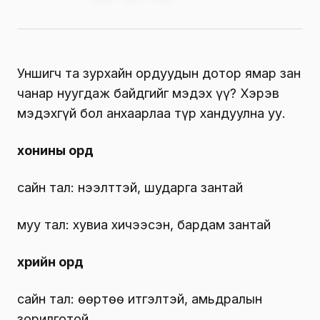
Уншигч та зурхайн ордуудын дотор ямар зан
чанар нуугдаж байдгийг мэдэх үү? Хэрэв
мэдэхгүй бол анхаарлаа түр хандуулна уу.
хонины орд
сайн тал: нээлттэй, шударга зантай
муу тал: хувиа хичээсэн, бардам зантай
үхрийн орд
сайн тал: өөртөө итгэлтэй, амьдралын
зорилготой