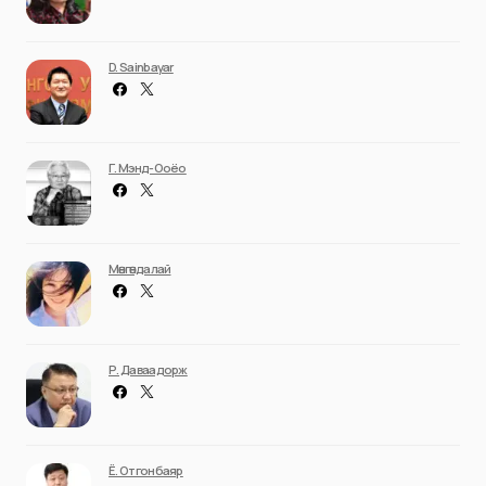
D. Sainbayar
Г. Мэнд-Ооёо
Мөнгөндалай
Р. Даваадорж
Ё. Отгонбаяр