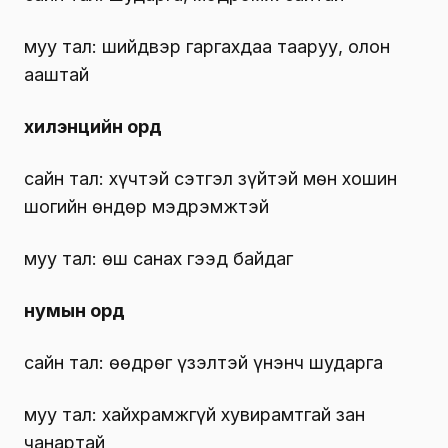
муу тал: шийдвэр гаргахдаа тааруу, олон
ааштай
хилэнцийн орд
сайн тал: хүчтэй сэтгэл зүйтэй мөн хошин
шогийн өндөр мэдрэмжтэй
муу тал: өш санах гээд байдаг
нумын орд
сайн тал: өөдрөг үзэлтэй үнэнч шударга
муу тал: хайхрамжгүй хувирамтгай зан
чанартай