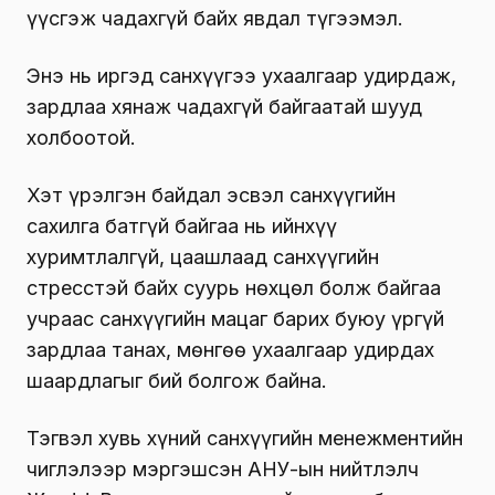
үүсгэж чадахгүй байх явдал түгээмэл.
Энэ нь иргэд санхүүгээ ухаалгаар удирдаж,
зардлаа хянаж чадахгүй байгаатай шууд
холбоотой.
Хэт үрэлгэн байдал эсвэл санхүүгийн
сахилга батгүй байгаа нь ийнхүү
хуримтлалгүй, цаашлаад санхүүгийн
стресстэй байх суурь нөхцөл болж байгаа
учраас санхүүгийн мацаг барих буюу үргүй
зардлаа танах, мөнгөө ухаалгаар удирдах
шаардлагыг бий болгож байна.
Тэгвэл хувь хүний санхүүгийн менежментийн
чиглэлээр мэргэшсэн АНУ-ын нийтлэлч