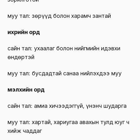
муу тал: зөрүүд болон харамч зантай
ихрийн орд
сайн тал: ухаалаг болон нийгмийн идэвхи
өндөртэй
муу тал: бусдадтай санаа нийлэхдээ муу
мэлхийн орд
сайн тал: амиа хичээдэггүй, үнэнч шударга
муу тал: хартай, хариугаа авахын тулд юуг ч
хийж чаддаг