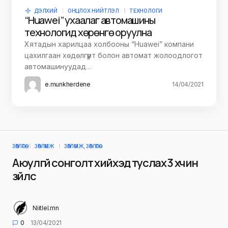
ДЭЛХИЙ
ОНЦЛОХ НИЙТЛЭЛ
ТЕХНОЛОГИ
“Huawei” ухаалаг автомашины
технологид хөрөнгө оруулна
Хятадын харилцаа холбооны “Huawei” компани
цахилгаан хөдөлгүүрт болон автомат жолоодлогот
автомашинуудад…
e.munkherdene
14/04/2021
ЗӨВЛӨГӨӨ
ЗӨВЛӨМЖ
ЗӨВЛӨМЖ, ЗӨВЛӨГӨӨ
Аюулгүй сонголт хийхэд туслах 3 хүчин
зүйлс
Niitlel.mn
0
13/04/2021