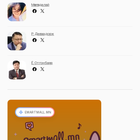
Мөнгөндалай
Р. Даваадорж
Ё. Отгонбаяр
EMARTMALL.MN