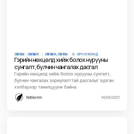
ЗӨВЛӨГӨӨ
ЗӨВЛӨМЖ
ЗӨВЛӨМЖ, ЗӨВЛӨГӨӨ
ЭРҮҮЛ МЭНД
Гэрийн нөхцөлд хийж болох нурууны
сунгалт, булчин чангалах дасгал
Гэрийн нөхцөлд хийж болох нурууны сунгалт,
булчин чангалах зориулалттай дасгалыг зурган
хэлбэрээр танилцуулж байна.
Niitlel.mn
14/04/2021