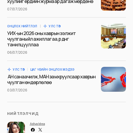
хуулийг ердийн журмаар дагаж мөрдөнө
07/07/2026
Сэтгэгдэл
*
ОНЦЛОХ НИЙТЛЭЛ
УЛС ТӨР
УИХ-ын 2026 оны хаврын ээлжит
чуулганы үйл ажиллагаа, үр дүнг
танилцууллаа
06/07/2026
Save my name and e-mail in this browser for the next
time I comment.
УЛС ТӨР
ЦАГ ҮЕИЙН ОНЦЛОХ МЭДЭЭ
Илгээх
АН санаачилж, МАН замхруулсаар хаврын
чуулган өндөрлөлөө
03/07/2026
НИЙТЛЭЛЧИД
Adiya Idea