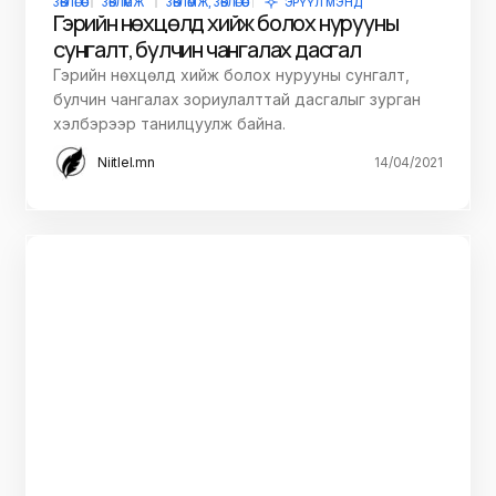
ЗӨВЛӨГӨӨ
ЗӨВЛӨМЖ
ЗӨВЛӨМЖ, ЗӨВЛӨГӨӨ
ЭРҮҮЛ МЭНД
Гэрийн нөхцөлд хийж болох нурууны
сунгалт, булчин чангалах дасгал
Гэрийн нөхцөлд хийж болох нурууны сунгалт,
булчин чангалах зориулалттай дасгалыг зурган
хэлбэрээр танилцуулж байна.
Niitlel.mn
14/04/2021