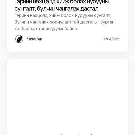
Гэрийн нөхцөлд хийж болох нурууны
сунгалт, булчин чангалах дасгал
Гэрийн нөхцөлд хийж болох нурууны сунгалт,
булчин чангалах зориулалттай дасгалыг зурган
хэлбэрээр танилцуулж байна.
Niitlel.mn
14/04/2021