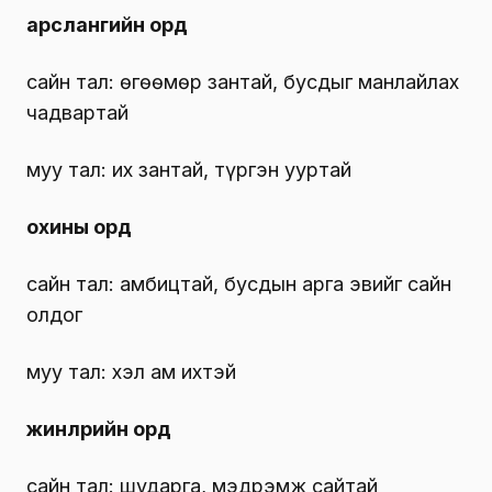
арслангийн орд
сайн тал: өгөөмөр зантай, бусдыг манлайлах
чадвартай
муу тал: их зантай, түргэн ууртай
охины орд
сайн тал: амбицтай, бусдын арга эвийг сайн
олдог
муу тал: хэл ам ихтэй
жинлүүрийн орд
сайн тал: шударга, мэдрэмж сайтай