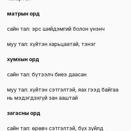
матрын орд
сайн тал: эрс шийдэмгий болон үнэнч
муу тал: хүйтэн харьцаатай, тэнэг
хумхын орд
сайн тал: бүтээлч биеэ даасан
муу тал: хүйтэн сэтгэлтэй, яах гээд байгаа
нь мэдэгдэхгүй зан ааштай
загасны орд
сайн тал: өрөвч сэтгэлтэй, бүх зүйлд