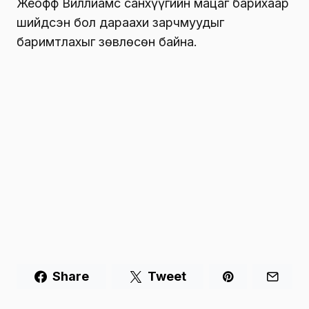
Жеофф Виллиамс санхүүгийн мацаг барихаар
шийдсэн бол дараахи зарчмуудыг
баримтлахыг зөвлөсөн байна.
Share
Tweet