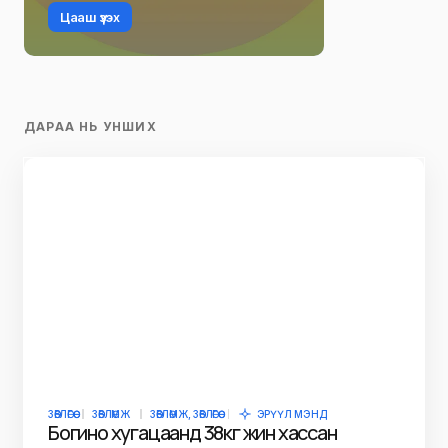
Цааш үзэх
ДАРАА НЬ УНШИХ
ЗӨВЛӨГӨӨ
ЗӨВЛӨМЖ
ЗӨВЛӨМЖ, ЗӨВЛӨГӨӨ
ЭРҮҮЛ МЭНД
Богино хугацаанд 38кг жин хассан