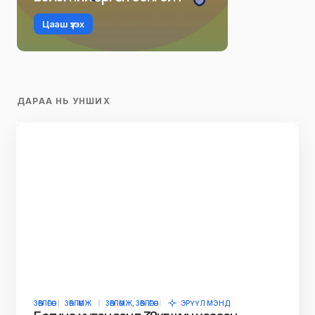
Цааш үзэх
ДАРАА НЬ УНШИХ
ЗӨВЛӨГӨӨ
ЗӨВЛӨМЖ
ЗӨВЛӨМЖ, ЗӨВЛӨГӨӨ
ЭРҮҮЛ МЭНД