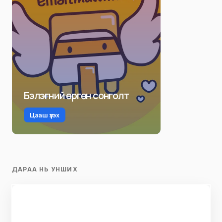
Бэлэгний өргөн сонголт
Цааш үзэх
ДАРАА НЬ УНШИХ