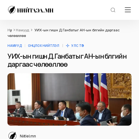
Нүүр
Намууд
УИХ-ын гишүүн Д.Ганбатыг АН-ын бүлгийн даргаас
чөлөөллөө
НАМУУД
ОНЦЛОХ НИЙТЛЭЛ
УЛС ТӨР
УИХ-ын гишүүн Д.Ганбатыг АН-ын бүлгийн
даргаас чөлөөллөө
Niitlel.mn