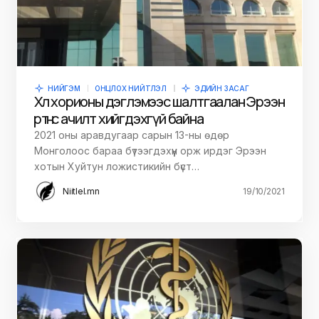
НИЙГЭМ
ОНЦЛОХ НИЙТЛЭЛ
ЭДИЙН ЗАСАГ
Хөл хорионы дэглэмээс шалтгаалан Эрээн
өртөөнөөс ачилт хийгдэхгүй байна
2021 оны аравдугаар сарын 13-ны өдөр
Монголоос бараа бүтээгдэхүүн орж ирдэг Эрээн
хотын Хуйтун ложистикийн бүст…
Niitlel.mn
19/10/2021