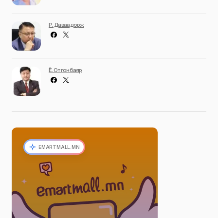
Р. Даваадорж
Ё. Отгонбаяр
EMARTMALL.MN