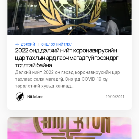
ДЭЛХИЙ
ОНЦЛОХ НИЙТЛЭЛ
2022 онд дэлхий нийт коронавирусийн
цар тахлын ард гарч магадгүй гэсэн өөдрөг
төсөөлөлтэй байна
Дэлхий нийт 2022 он гэхэд коронавирусийн цар
тахлаас салж магадгүй. Энэ үед COVID-19 хүн
төрөлхтний хувьд ханиад…
Niitlel.mn
19/10/2021