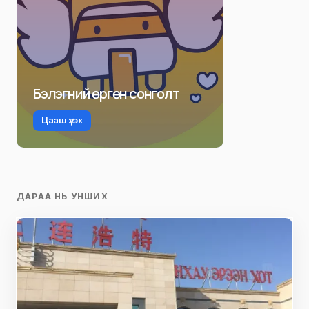
Бэлэгний өргөн сонголт
Цааш үзэх
ДАРАА НЬ УНШИХ