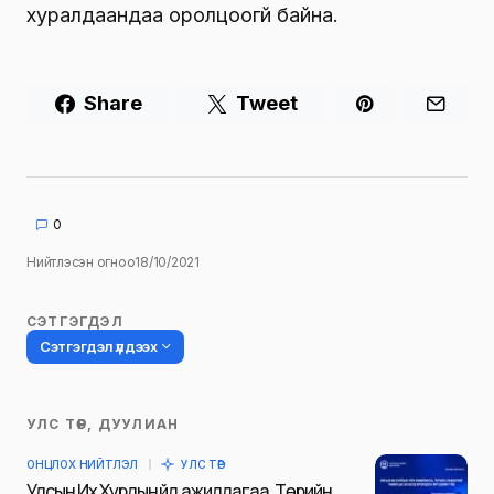
хуралдаандаа оролцоогүй байна.
Share
Tweet
0
Нийтлэсэн огноо
18/10/2021
СЭТГЭГДЭЛ
Сэтгэгдэл үлдээх
УЛС ТӨР, ДУУЛИАН
Таны имэйл хаягийг нийтлэхгүй.
ОНЦЛОХ НИЙТЛЭЛ
УЛС ТӨР
Шаардлагатай талбаруудыг
*
гэж
Улсын Их Хурлын үйл ажиллагаа, Төрийн