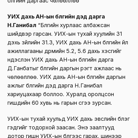
бүлгийн даргаас чөлөөллөө
УИХ дахь АН-ын бүлгийн дэд дарга
Н.Ганибал
“Бүлгийн хурлаас албажсан
шийдвэр гарсан. УИХ-ын тухай хуулийн 31
дэхь зүйлийн 31.3, УИХ дахь АН-ын бүлгийн үйл
ажиллагааны дүрмийн 5.2, 5.6 дахь хэсгийг
үндэслэн УИХ дахь АН-ын бүлгийн дарга
Д.Ганбатыг бүлгийн даргын үүрэгт ажлаас нь
чөлөөллөө. УИХ дахь АН-ын бүлгийн даргын
ажлыг бүлгийн дэд дарга Н.Ганибал
хариуцахаар боллоо. Хуралд оролцсон
гишүүдийн 60 хувь нь гарын үсгээ зурсан.
УИХ-ын тухай хуульд УИХ дахь эвслийн бүлэг
гэдгийг тодорхой заасан. Энэ заалтууд
дотор гишүүн УИХ-ын бүлгээс гарах, шинээр