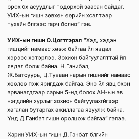
орох бүх асуудлыг тодорхой заасан байдаг.
УИХ-ын гишүүн зөвхөн өөрийн хүсэлтээр
тухайн бүлгээс гарч болно” гэв.
УИХ-ын гишүүн О.Цогтгэрэл
“Хэд, хэдэн
гишүүдийг намаас хөөж байгаа үйл явдал
хэрээс хэтэрлээ. Зохион байгуулалттай үйл
явдал болж байна. Н.Ганибал,
Ж.Батсуурь, Ц.Туваан нарын гишүүнийг намаас
хөөлөө гэж яригдаж байгаа. Энэ үйл явц бүхэн
арванэгдүгээр сарын 5-нд болох АН-ын эв
нэгдлийн хурлыг зохион байгуулахгүйгээр
хагалан бутаргах ажиллагаа явуулж байна.
Үүнд Д.Ганбат гишүүн оролцож байгаа” гэлээ.
Харин УИХ-ын гишүүн Д.Ганбат бүлгийн