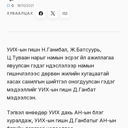
0
18/10/2021
ХУВААЛЦАХ
УИХ-ын гишүүн Н.Ганибал, Ж.Батсуурь,
Ц.Туваан нарыг намын эсрэг үйл ажиллагаа
явуулсан гэдэг үндэслэлээр намын
гишүүнчлэлээс дөрвөн жилийн хугацаатай
хасах сахилгын шийтгэл оногдуулсан гэдэг
мэдээллийг УИХ-ын гишүүн Д.Ганбат
мэдээлсэн.
Тэгвэл өнөөдөр УИХ дахь АН-ын бүлэг
хуралдаж, УИХ-ын гишүүн Д.Ганбатыг АН-ын