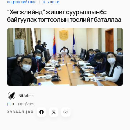
ОНЦЛОХ НИЙТЛЭЛ
УЛС ТӨР
“Хөгжлийн үүд” жишиг суурьшлын бүс
байгуулах тогтоолын төслийг баталлаа
Niitlel.mn
0
18/10/2021
ХУВААЛЦАХ