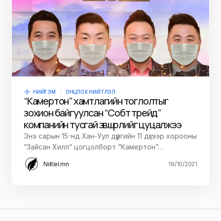
НИЙГЭМ
ОНЦЛОХ НИЙТЛЭЛ
“Камертон” хамтлагийн тоглолтыг
зохион байгуулсан “Собт трейд”
компанийн тусгай зөвшөөрлийг цуцалжээ
Энэ сарын 15-нд Хан-Уул дүүргийн 11 дүгээр хорооны
“Зайсан Хилл” цогцолборт “Камертон”…
Niitlel.mn
19/10/2021