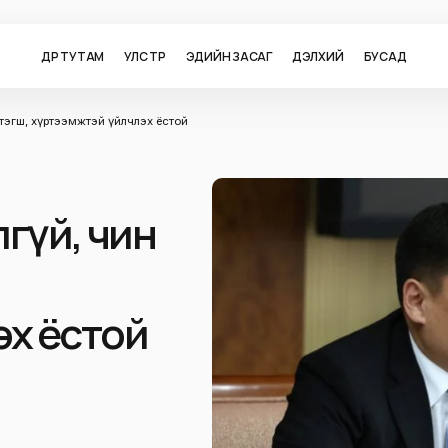
ӨДӨР ТУТАМ
УЛС ТӨР
ЭДИЙН ЗАСАГ
ДЭЛХИЙ
БУСАД
 тэгш, хүртээмжтэй үйлчлэх ёстой
лгүй, чин
эх ёстой