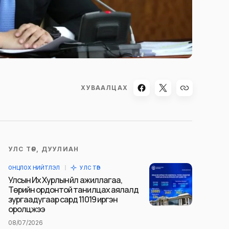
ХУВААЛЦАХ
УЛС ТӨР, ДУУЛИАН
ОНЦЛОХ НИЙТЛЭЛ
УЛС ТӨР
Улсын Их Хурлын үйл ажиллагаа,
Төрийн ордонтой танилцах аялалд
зургаадугаар сард 11019 иргэн
оролцжээ
08/07/2026