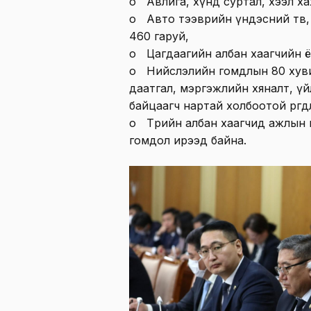
o Авлига, хүнд суртал, хээл х
o Авто тээврийн үндэсний төв,
460 гаруй,
o Цагдаагийн албан хаагчийн ё
o Нийслэлийн гомдлын 80 хуви
даатгал, мэргэжлийн хяналт, үй
байцаагч нартай холбоотой өргөд
o Төрийн албан хаагчид ажлын 
гомдол ирээд байна.