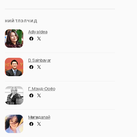
НИЙТЛЭЛЧИД
Adiya Idea
D. Sainbayar
Г. Мэнд-Ооёо
Мөнгөндалай