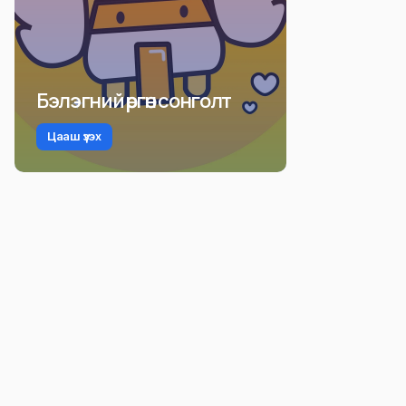
Бэлэгний өргөн сонголт
Цааш үзэх