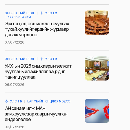
ОНЦЛОХ НИЙТЛЭЛ
УЛС ТӨР
ХУУЛЬ ЭРХ ЗҮЙ
Эрхтэн, эд, эс шилжүүлэн суулгах
тухай хуулийг ердийн журмаар
дагаж мөрдөнө
07/07/2026
ОНЦЛОХ НИЙТЛЭЛ
УЛС ТӨР
УИХ-ын 2026 оны хаврын ээлжит
чуулганы үйл ажиллагаа, үр дүнг
танилцууллаа
06/07/2026
УЛС ТӨР
ЦАГ ҮЕИЙН ОНЦЛОХ МЭДЭЭ
АН санаачилж, МАН
замхруулсаар хаврын чуулган
өндөрлөлөө
03/07/2026