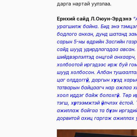
дарга нартай уулзлаа.
Ерөнхий сайд Л.Оюун-Эрдэнэ
“А
урагшилж байна. Бид энэ тэмцэл
бодлого анхан, дунд шатанд зам
сарын 5-ны өдрийн Засгийн газр
сайд шууд удирдлагадаа авсан. 
шийдвэрлэлтэд онцгой анхаарч,
холбоотой иргэдээс ирж буй го
шууд холбосон. Албан тушаалтан
цаг олддоггүй, даргын хүүхэд ха
татварын байцаагч нар ажлаа хи
хоол иддэг байж болохгүй. Төр и
тэгш, хүртээмжтэй үйлчлэх ёстой
ажиллаж байгаа та бүхэн иргэди
дорвитой ахиц гаргаж ажиллах 