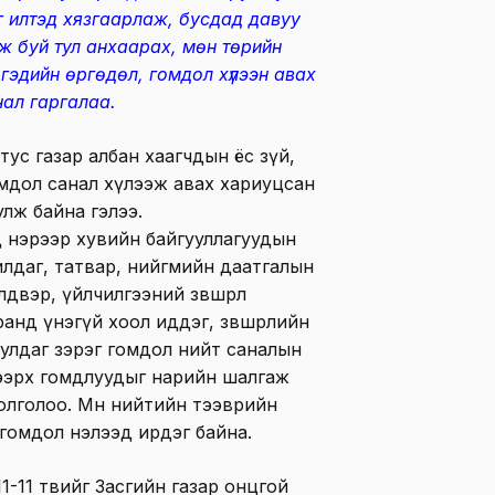
г илтэд хязгаарлаж, бусдад давуу
ж буй тул анхаарах, мөн төрийн
гэдийн өргөдөл, гомдол хүлээн авах
нал гаргалаа.
тус газар албан хаагчдын ёс зүй,
мдол санал хүлээж авах хариуцсан
лж байна гэлээ.
 нэрээр хувийн байгууллагуудын
йчилдаг, татвар, нийгмийн даатгалын
двэр, үйлчилгээний зөвшөөрөл
анд үнэгүй хоол иддэг, зөвшөөрлийн
улдаг зэрэг гомдол нийт саналын
ээрх гомдлуудыг нарийн шалгаж
олголоо. Мөн нийтийн тээврийн
гомдол нэлээд ирдэг байна.
-11 төвийг Засгийн газар онцгой