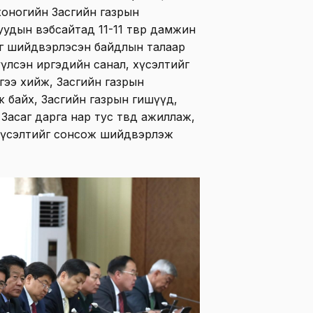
хоногийн Засгийн газрын
удын вэбсайтад 11-11 төвөөр дамжин
йг шийдвэрлэсэн байдлын талаар
рүүлсэн иргэдийн санал, хүсэлтийг
ээ хийж, Засгийн газрын
 байх, Засгийн газрын гишүүд,
Засаг дарга нар тус төвд ажиллаж,
 хүсэлтийг сонсож шийдвэрлэж