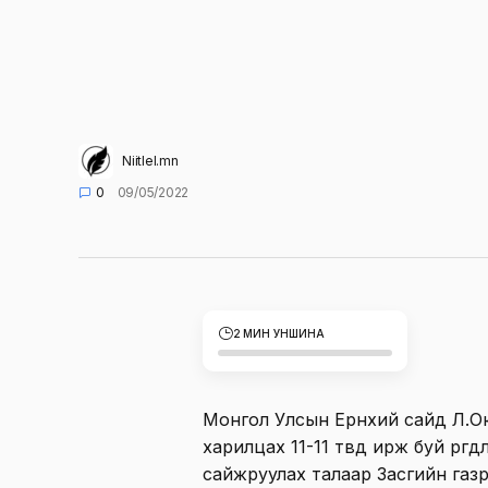
Niitlel.mn
0
09/05/2022
2 МИН УНШИНА
Монгол Улсын Ерөнхий сайд Л.
харилцах 11-11 төвд ирж буй өрг
сайжруулах талаар Засгийн газр