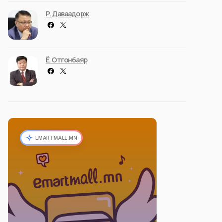
Р. Даваадорж
Ё. Отгонбаяр
EMARTMALL.MN