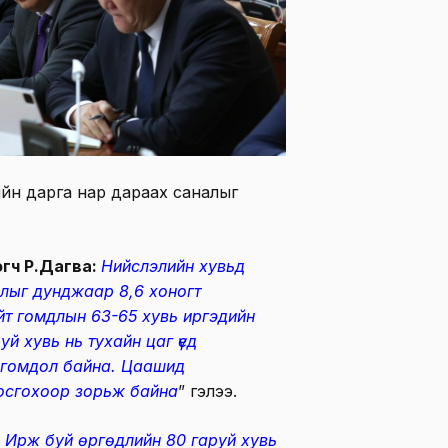
ийн дарга нар дараах саналыг
гч Р.Дагва:
Нийслэлийн хувьд
длыг дунджаар 8,6 хоногт
т гомдлын 63-65 хувь иргэдийн
й хувь нь тухайн цаг үед
 гомдол байна. Цаашид
осгохоор зорьж байна
” гэлээ.
:
Ирж буй өргөдлийн 80 гаруй хувь