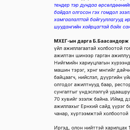
тендер тэр дундаа өрсөлдөөний
байдал олгосон гэх гомдол эзэл
хамгаалалттай байгууллагууд ир
шуудангийн хайрцагтай байх са
МХЕГ-ын дарга Б.Баасандорж
үйл ажиллагаатай холбоотой го
ажилтан шинээр гарган ажиллуу
Нийгмийн хариуцлагын хүрээнд
машин тэрэг, хөрөнгө мөнгийг да
байцаагч, нийслэл, дүүргийн үйл
олгодог ажилтнууд баар, рестор
сунгалтыг үндэслэлгүй удаашру
70 хувийг эзэлж байна. Иймд д
ажиллахыг Ерөнхий сайд үүрэг б
чанар, хүртээмжтэй холбоотой 
Иргэд, олон нийттэй харилцах 11