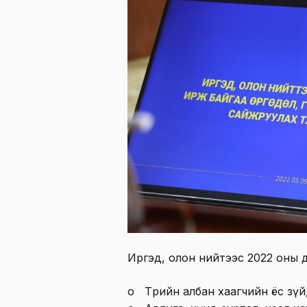
Иргэд, олон нийтээс 2022 оны дөр
o Төрийн албан хаагчийн ёс зүй