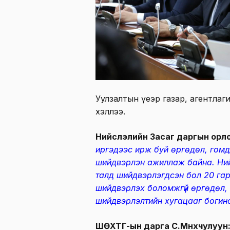
Уулзалтын үеэр газар, агентлаг
хэллээ.
Нийслэлийн Засаг даргын орло
иргэдээс ирж буй өргөдөл, гом
шийдвэрлэн ажиллаж байна. Ний
талд шийдвэрлэгдсэн бол 20 гару
шийдвэрлэх боломжгүй өргөдөл,
шийдвэрлэлтийн хугацааг богин
ШӨХТГ-ын дарга С.Мөнхчулуун