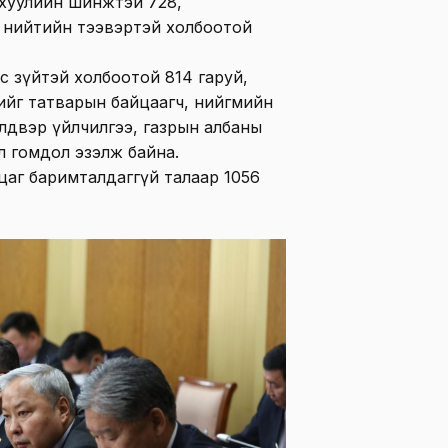
ахуулийн шинжтэй 728,
 нийтийн тээвэртэй холбоотой
с зүйтэй холбоотой 814 гаруй,
йг татварын байцаагч, нийгмийн
лдвэр үйлчилгээ, газрын албаны
өл гомдол эзэлж байна.
цаг баримталдаггүй талаар 1056