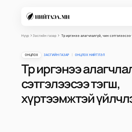
Нүүр
Засгийн газар
Төр иргэнээ алагчлалгүй, чин сэтгэлээсээ
ОНЦЛОХ
ЗАСГИЙН ГАЗАР
ОНЦЛОХ НИЙТЛЭЛ
Төр иргэнээ алагчла
сэтгэлээсээ тэгш,
хүртээмжтэй үйлчл