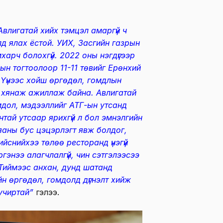
влигатай хийх тэмцэл амаргүй ч
д ялах ёстой. УИХ, Засгийн газрын
харч болохгүй. 2022 оны нэгдүгээр
ын тогтоолоор 11-11 төвийг Ерөнхий
Үүнээс хойш өргөдөл, гомдлын
 хянаж ажиллаж байна. Авлигатай
мдол, мэдээллийг АТГ-ын утсанд
тай утсаар ярихгүй л бол эмнэлгийн
рьяаны бус цэцэрлэгт явж болдог,
йснийхээ төлөө ресторанд үнэгүй
ргэнээ алагчлалгүй, чин сэтгэлээсээ
. Тиймээс анхан, дунд шатанд
йн өргөдөл, гомдолд дүгнэлт хийж
учиртай”
гэлээ.