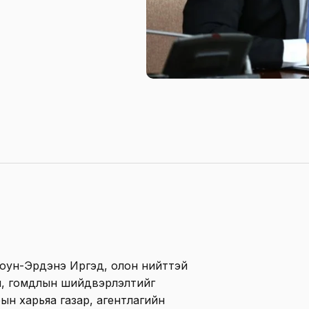
Оюун-Эрдэнэ Иргэд, олон нийттэй
өдөл, гомдлын шийдвэрлэлтийг
ын харьяа газар, агентлагийн