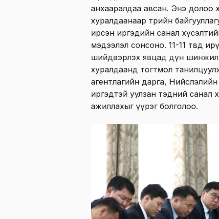
анхааралдаа авсан. Энэ долоо 
хуралдаанаар төрийн байгууллагу
ирсэн иргэдийн санал хүсэлти
мэдээлэл сонсоно. 11-11 төвд и
шийдвэрлэх явцад дүн шинжилг
хуралдаанд тогтмол танилцуулж
агентлагийн дарга, Нийслэлийн 
иргэдтэй уулзан тэдний санал
ажиллахыг үүрэг болголоо.