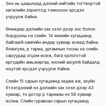
Энэ нь цаашлаад дэлхий нийтийн тогтвортой
хөгжлийн зорилтод томоохон эрсдэл
учруулж байна.
Өнөөдөр дэлхийн зах зээл дээр хүнс болон
бордооны үнэ сүүлийн 14 жилийн хугацаанд
байгаагүй хамгийн өндөр хувиар өсөөд байна.
Ялангуяа, үр тариа, ургамлын тосны үнэ сүүлийн
саруудад огцом өсөж, бага орлоготой
иргэдийн амьжиргаа, хүнсний аюулгүй байдалд
ноцтой эрсдэл учруулж байна.
Сүүлийн 15 сарын хугацаанд хөдөө аж, ахуйн
бүтээгдэхүүний үнэ дэлхийн зах зээл дээр 43
хувиар, түүн дотор үр тарианы үнэ 56 хувиар
өслөө. Сүүлийн гуравхан сарын хугацаанд