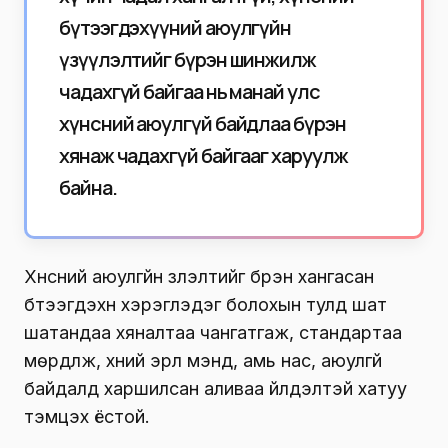
бүтээгдэхүүний аюулгүйн
үзүүлэлтийг бүрэн шинжилж
чадахгүй байгаа нь манай улс
хүнсний аюулгүй байдлаа бүрэн
хянаж чадахгүй байгааг харуулж
байна.
Хүнсний аюулгүйн үзүүлэлтийг бүрэн хангасан
бүтээгдэхүүн хэрэглэдэг болохын тулд шат
шатандаа хяналтаа чангатгаж, стандартаа
мөрдүүлж, хүний эрүүл мэнд, амь нас, аюулгүй
байдалд харшилсан аливаа үйлдэлтэй хатуу
тэмцэх ёстой.