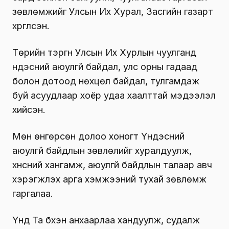
зөвлөмжийг Улсын Их Хурал, Засгийн газарт
хүргүүлсэн.
Төрийн тэргүүн Улсын Их Хурлын чуулганд
үндэсний аюулгүй байдал, улс орны гадаад
болон дотоод нөхцөл байдал, тулгамдаж
буй асуудлаар хоёр удаа хаалттай мэдээлэл
хийсэн.
Мөн өнгөрсөн долоо хоногт Үндэсний
аюулгүй байдлын зөвлөлийг хуралдуулж,
хүнсний хангамж, аюулгүй байдлын талаар авч
хэрэгжүүлэх арга хэмжээний тухай зөвлөмж
гаргалаа.
Үүнд Та бүхэн анхаарлаа хандуулж, судалж