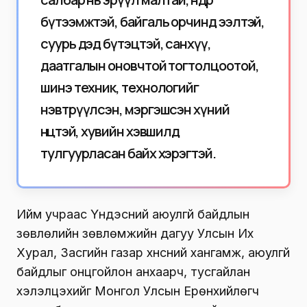
бүтээмжтэй, байгаль орчинд ээлтэй,
суурь дэд бүтэцтэй, санхүү,
даатгалын оновчтой тогтолцоотой,
шинэ техник, технологийг
нэвтрүүлсэн, мэргэшсэн хүний
нөөцтэй, хувийн хэвшилд
тулгуурласан байх хэрэгтэй.
Ийм учраас Үндэсний аюулгүй байдлын
зөвлөлийн зөвлөмжийн дагуу Улсын Их
Хурал, Засгийн газар хүнсний хангамж, аюулгүй
байдлыг онцгойлон анхаарч, тусгайлан
хэлэлцэхийг Монгол Улсын Ерөнхийлөгч