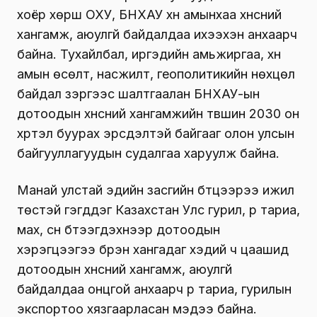
хоёр хөрш ОХУ, БНХАУ хүн амынхаа хүнсний
хангамж, аюулгүй байдалдаа ихээхэн анхаарч
байна. Тухайлбал, иргэдийн амьжиргаа, хүн
амын өсөлт, насжилт, геополитикийн нөхцөл
байдал зэргээс шалтгаалан БНХАУ-ын
дотоодын хүнсний хангамжийн түвшин 2030 он
хүртэл буурах эрсдэлтэй байгааг олон улсын
байгууллагуудын судалгаа харуулж байна.
Манай улстай эдийн засгийн бүтцээрээ ижил
төстэй гэгддэг Казахстан Улс гурил, үр тариа,
мах, сүүн бүтээгдэхүүнээр дотоодын
хэрэгцээгээ бүрэн хангадаг хэдий ч цаашид
дотоодын хүнсний хангамж, аюулгүй
байдалдаа онцгой анхаарч үр тариа, гурилын
экспортоо хязгаарласан мэдээ байна.