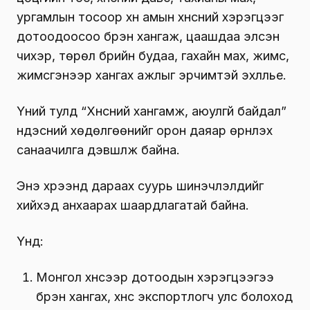
ургамлын тосоор хүн амын хүнсний хэрэгцээг
дотоодоосоо бүрэн хангаж, цаашдаа элсэн
чихэр, төрөл бүрийн будаа, гахайн мах, жимс,
жимсгэнээр хангах ажлыг эрчимтэй эхлүүлье.
Үүний тулд “Хүнсний хангамж, аюулгүй байдал”
үндэсний хөдөлгөөнийг орон даяар өрнүүлэх
санаачилга дэвшүүлж байна.
Энэ хүрээнд дараах суурь шинэчлэлүүдийг
хийхэд анхаарах шаардлагатай байна.
Үүнд:
Монгол хүнсээр дотоодын хэрэгцээгээ
бүрэн хангах, хүнс экспортлогч улс болоход