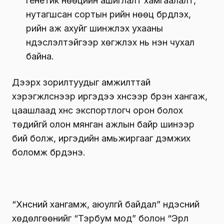
генетик нөөцийн ашиглалт хамгаалалт,
нутагшсан сортын үрийн нөөц бүрдүүлэх,
үрийн аж ахуйг шинжлэх ухааны
үндэслэлтэйгээр хөгжүүлэх нь нэн чухал
байна.
Дээрх зорилтуудыг амжилттай
хэрэгжүүлснээр иргэдээ хүнсээр бүрэн хангаж,
цаашлаад хүнс экспортлогч орон болох
төдийгүй олон мянган ажлын байр шинээр
бий болж, иргэдийн амьжиргааг дэмжих
боломж бүрдэнэ.
“Хүнсний хангамж, аюулгүй байдал” үндэсний
хөдөлгөөнийг “Тэрбум мод” болон “Эрүүл