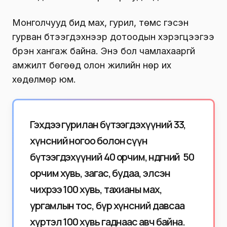
Монголчууд бид мах, гурил, төмс гэсэн
гурван бүтээгдэхүүнээр дотоодын хэрэгцээгээ
бүрэн хангаж байна. Энэ бол чамлахааргүй
амжилт бөгөөд олон жилийн нөр их
хөдөлмөр юм.
Гэхдээ гурилан бүтээгдэхүүний 33,
хүнсний ногоо болон сүүн
бүтээгдэхүүний 40 орчим, өндөгний 50
орчим хувь, загас, будаа, элсэн
чихрээ 100 хувь, тахианы мах,
ургамлын тос, бүр хүнсний давсаа
хүртэл 100 хувь гаднаас авч байна.