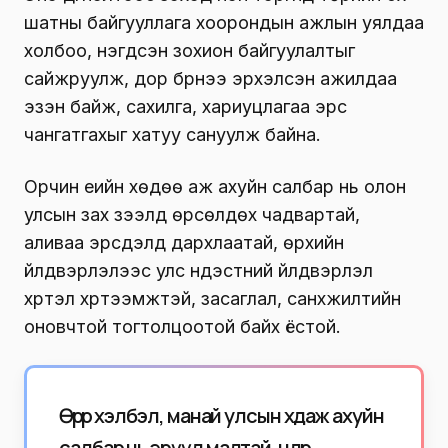
шатны байгууллага хоорондын ажлын уялдаа
холбоо, нэгдсэн зохион байгуулалтыг
сайжруулж, дор бүрнээ эрхэлсэн ажилдаа
эзэн байж, сахилга, хариуцлагаа эрс
чангатгахыг хатуу сануулж байна.
Орчин үеийн хөдөө аж ахуйн салбар нь олон
улсын зах зээлд өрсөлдөх чадвартай,
аливаа эрсдэлд дархлаатай, өрхийн
үйлдвэрлэлээс улс үндэстний үйлдвэрлэл
хүртэл хүртээмжтэй, засаглал, санхүүжилтийн
оновчтой тогтолцоотой байх ёстой.
Өөрөөр хэлбэл, манай улсын хөдөө аж ахуйн
салбар нь эрүүл малтай, өндөр