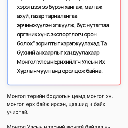
хэрэгцээгээ бүрэн хангаж, мал аж
ахуй, газар тариалангаа
эрчимжүүлэн хөгжүүлж, бүс нутагтаа
органик хүнс экспортлогч орон
болох” зорилтыг хэрэгжүүлэхэд Та
бүхний анхаарлыг хандуулахаар
Монгол Улсын Ерөнхийлөгч Улсын Их
Хурлын чуулганд оролцож байна.
Монгол төрийн бодлогын цөмд монгол хүн,
монгол өрх байж ирсэн, цаашид ч байх
учиртай.
Монгол Улсын үндэсний аюулгүй байдал нь