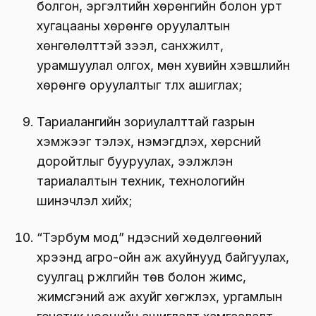
болгон, эргэлтийн хөрөнгийн болон урт
хугацааны хөрөнгө оруулалтын
хөнгөлөлттэй зээл, санхүүжилт,
урамшуулал олгох, мөн хувийн хэвшлийн
хөрөнгө оруулалтыг түлхүү ашиглах;
Тариалангийн зориулалттай газрын
хэмжээг тэлэх, нэмэгдүүлэх, хөрсний
доройтлыг бууруулах, ээлжлэн
тариалалтын техник, технологийн
шинэчлэл хийх;
“Тэрбум мод” үндэсний хөдөлгөөний
хүрээнд агро-ойн аж ахуйнууд байгуулах,
суулгац үржүүлгийн төв болон жимс,
жимсгэний аж ахуйг хөгжүүлэх, ургамлын