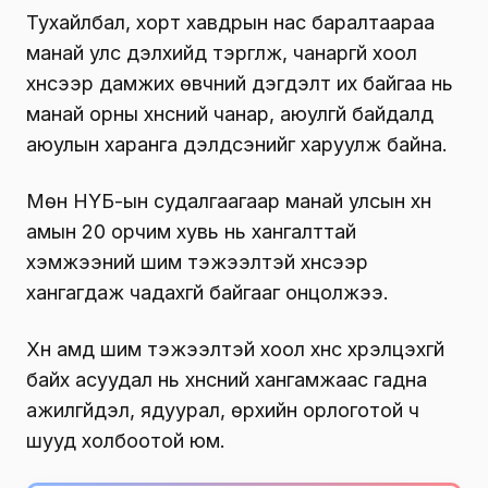
Тухайлбал, хорт хавдрын нас баралтаараа
манай улс дэлхийд тэргүүлж, чанаргүй хоол
хүнсээр дамжих өвчний дэгдэлт их байгаа нь
манай орны хүнсний чанар, аюулгүй байдалд
аюулын харанга дэлдсэнийг харуулж байна.
Мөн НҮБ-ын судалгаагаар манай улсын хүн
амын 20 орчим хувь нь хангалттай
хэмжээний шим тэжээлтэй хүнсээр
хангагдаж чадахгүй байгааг онцолжээ.
Хүн амд шим тэжээлтэй хоол хүнс хүрэлцэхгүй
байх асуудал нь хүнсний хангамжаас гадна
ажилгүйдэл, ядуурал, өрхийн орлоготой ч
шууд холбоотой юм.