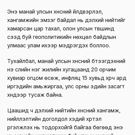
Энэ манай улсын хүнсний үйлдвэрлэл,
хангамжийн эмзэг байдал нь дэлхий нийтийг
хамарсан цар тахал, олон улсын түвшинд
үүсээд буй геополитикийн нөхцөл байдлын
улмаас улам ихээр мэдрэгдэх боллоо.
Тухайлбал, манай улсын хүнсний бүтээгдэхүүний
үнэ сүүлийн нэг жилийн хугацаанд 20 орчим
хувиар огцом өсөж, инфляц 15 хувьд хүрч ард
иргэдийн амьжиргаа, улс орны эдийн засагт
хүндээр тусаж байна.
Цаашид ч дэлхий нийтийн хүнсний хангамж,
нийлүүлэлтийн доголдол хэдий хүртэл
үргэлжлэх нь тодорхойгүй байгаа бөгөөд энэ