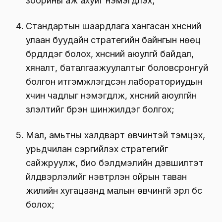
зоорины аж ахуйг нэмэгдүүлэх;
Стандартын шаардлага хангасан хүнсний
улаан буудайн стратегийн байнгын нөөц
бүрдүүлдэг болох, хүнсний аюулгүй байдал,
хяналт, баталгаажуулалтыг боловсронгуй
болгон итгэмжлэгдсэн лабораториудын
хүчин чадлыг нэмэгдүүлж, хүнсний аюулгүйн
үзүүлэлтийг бүрэн шинжилдэг болгох;
Мал, амьтны халдварт өвчинтэй тэмцэх,
урьдчилан сэргийлэх стратегийг
сайжруулж, био бэлдмэлийн дэвшилтэт
үйлдвэрлэлийг нэвтрүүлэн ойрын таван
жилийн хугацаанд малын өвчингүй эрүүл бүс
болох;