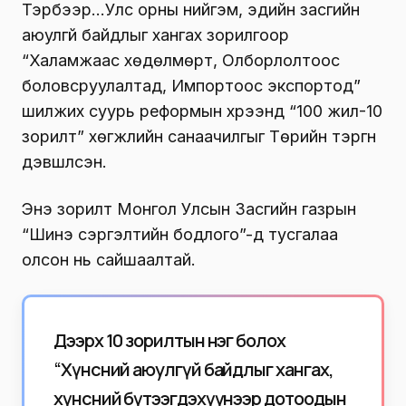
Тэрбээр…Улс орны нийгэм, эдийн засгийн
аюулгүй байдлыг хангах зорилгоор
“Халамжаас хөдөлмөрт, Олборлолтоос
боловсруулалтад, Импортоос экспортод”
шилжих суурь реформын хүрээнд “100 жил-10
зорилт” хөгжлийн санаачилгыг Төрийн тэргүүн
дэвшүүлсэн.
Энэ зорилт Монгол Улсын Засгийн газрын
“Шинэ сэргэлтийн бодлого”-д тусгалаа
олсон нь сайшаалтай.
Дээрх 10 зорилтын нэг болох
“Хүнсний аюулгүй байдлыг хангах,
хүнсний бүтээгдэхүүнээр дотоодын