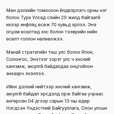
Мөн дэлхийн томоохон үйлдвэрлэгч орны нэг
болох Турк Улсад сүүлийн 20 жилд байгаагүй
ихээр инфляц өсөж 70 хувьд хүрлээ. Энэ
огцом өсөлтөд хүнс болон тээврийн үнийн
өсөлт голлон нөлөөлжээ.
Манай стратегийн түнш улс болох Япон,
Солонгос, Энэтхэг зэрэг улс ч хүнсний
хангамж, аюулгүй байдалдаа онцгойлон
анхаарч эхэллээ.
Ийнхүү дэлхий нийтээр хүнсний хангамж,
аюулгүй байдал эрсдэлд орж байгаа учраас
өнгөрсөн 04 дүгээр сарын 13-ны өдөр
Нэгдсэн Үндэстний Байгууллага, Олон улсын