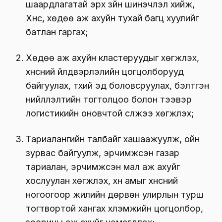
шаардлагатай эрх зүйн шинэчлэл хийж,
Хүнс, хөдөө аж ахуйн тухай багц хуулийг
батлан гаргах;
Хөдөө аж ахуйн кластеруудыг хөгжүүлэх,
хүнсний үйлдвэрлэлийн цогцолборууд
байгуулах, түүхий эд боловсруулах, бэлтгэн
нийлүүлэлтийн тогтолцоо болон тээвэр
логистикийн оновчтой сүлжээ хөгжүүлэх;
Тариалангийн талбайг хашаажуулж, ойн
зурвас байгуулж, эрчимжсэн газар
тариалан, эрчимжсэн мал аж ахуйг
хослуулан хөгжүүлэх, хүн амыг хүнсний
ногоогоор жилийн дөрвөн улирлын турш
тогтвортой хангах хүлэмжийн цогцолбор,