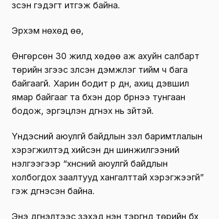
үзсэн гэдэгт итгэж байна.
Эрхэм нөхөд өө,
Өнгөрсөн 30 жилд хөдөө аж ахуйн салбарт
төрийн зүгээс үзүүлсэн дэмжлэг тийм ч бага
байгаагүй. Харин бодит үр дүн, ахиц дэвшил
ямар байгааг та бүхэн дор бүрнээ тунгаан
бодож, эргэцүүлэн дүгнэх нь зүйтэй.
Үндэсний аюулгүй байдлын үзэл баримтлалын
хэрэгжилтэд хийсэн дүн шинжилгээний
үнэлгээгээр “хүнсний аюулгүй байдлын
холбогдох заалтууд хангалттай хэрэгжээгүй”
гэж дүгнэсэн байна.
Энэ дүгнэлтээс үзэхэд нэн тэргүүнд төрийн бүх