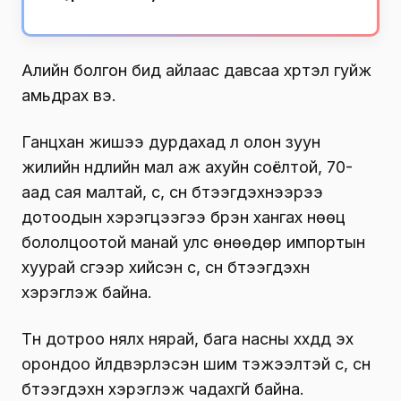
Алийн болгон бид айлаас давсаа хүртэл гуйж
амьдрах вэ.
Ганцхан жишээ дурдахад л олон зуун
жилийн нүүдлийн мал аж ахуйн соёлтой, 70-
аад сая малтай, сүү, сүүн бүтээгдэхүүнээрээ
дотоодын хэрэгцээгээ бүрэн хангах нөөц
бололцоотой манай улс өнөөдөр импортын
хуурай сүүгээр хийсэн сүү, сүүн бүтээгдэхүүн
хэрэглэж байна.
Түүн дотроо нялх нярай, бага насны хүүхдүүд эх
орондоо үйлдвэрлэсэн шим тэжээлтэй сүү, сүүн
бүтээгдэхүүн хэрэглэж чадахгүй байна.