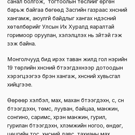
санал болгож, тогтоолын төслийг өргөн
барьж байгаа бөгөөд Засгийн газраас хүнсний
хангамж, аюулгүй байдлыг хангах үндэсний
хөтөлбөрийг Улсын Их Хуралд яаралтай
горимоор оруулан, хэлэлцүүлэх нь зүйтэй гэж
үзэж байна.
Монголчууд бид ирэх таван жилд гол нэрийн
19 төрлийн хүнсний бүтээгдэхүүнээр дотоодын
хэрэгцээгээ бүрэн хангаж, хүнсний хувьсгал
хийцгээе.
Өөрөөр хэлбэл, мах, махан бүтээгдэхүүн, сүү, сүүн
бүтээгдэхүүн, төмс, лууван, байцаа, манжин,
сонгино, саримс, хүрэн манжин, гурил,
гурилан бүтээгдэхүүн, хүлэмжийн ногоо, өндөг,
цөцгийн тос, хүнсний давс, тахианы мах,