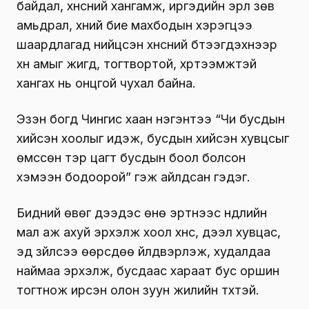
байдал, хүнсний хангамж, иргэдийн эрүүл зөв
амьдрал, хүний бие махбодын хэрэгцээ
шаардлагад нийцсэн хүнсний бүтээгдэхүүнээр
хүн амыг жигд, тогтвортой, хүртээмжтэй
хангах нь онцгой чухал байна.
Эзэн богд Чингис хаан нэгэнтээ “Чи бусдын
хийсэн хоолыг идэж, бусдын хийсэн хувцсыг
өмссөн тэр цагт бусдын боол болсон
хэмээн бодоорой” гэж айлдсан гэдэг.
Бидний өвөг дээдэс өнө эртнээс нүүдлийн
мал аж ахуй эрхэлж хоол хүнс, дээл хувцас,
эд зүйлсээ өөрсдөө үйлдвэрлэж, худалдаа
наймаа эрхэлж, бусдаас хараат бус оршин
тогтнож ирсэн олон зуун жилийн түүхтэй.