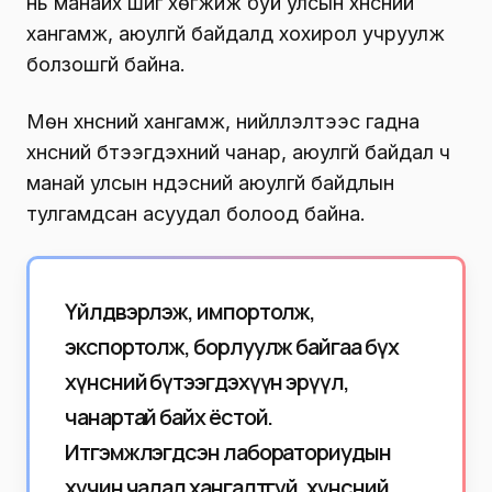
нь манайх шиг хөгжиж буй улсын хүнсний
хангамж, аюулгүй байдалд хохирол учруулж
болзошгүй байна.
Мөн хүнсний хангамж, нийлүүлэлтээс гадна
хүнсний бүтээгдэхүүний чанар, аюулгүй байдал ч
манай улсын үндэсний аюулгүй байдлын
тулгамдсан асуудал болоод байна.
Үйлдвэрлэж, импортолж,
экспортолж, борлуулж байгаа бүх
хүнсний бүтээгдэхүүн эрүүл,
чанартай байх ёстой.
Итгэмжлэгдсэн лабораториудын
хүчин чадал хангалтгүй, хүнсний