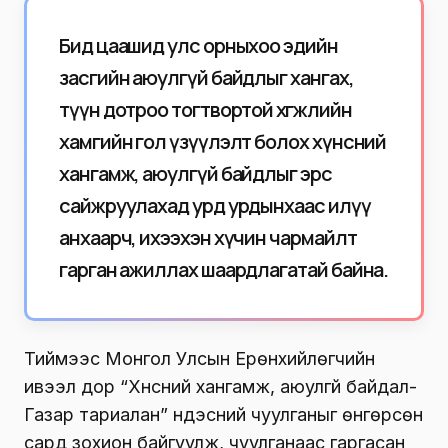
Бид цаашид улс орныхоо эдийн
засгийн аюулгүй байдлыг хангах,
түүн дотроо тогтвортой хөгжлийн
хамгийн гол үзүүлэлт болох хүнсний
хангамж, аюулгүй байдлыг эрс
сайжруулахад урд урдынхаас илүү
анхаарч, ихээхэн хүчин чармайлт
гарган ажиллах шаардлагатай байна.
Тиймээс Монгол Улсын Ерөнхийлөгчийн
ивээл дор “Хүнсний хангамж, аюулгүй байдал-
Газар тариалан” үндэсний чуулганыг өнгөрсөн
сард зохион байгуулж, чуулганаас гаргасан