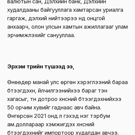
валютын сан, Дэлхийн банк, Дэлхийн
худалдааны байгууллага хамтарсан уриалга
гаргаж, дэлхий нийтээрээ үүнд онцгой
анхаарч, олон улсын хамтын ажиллагааг улам
эрчимжүүлэхийг санууллаа.
Эрхэм төрийн түшээд ээ,
Өнөөдөр манай улс өргөн хэрэглээний бараа
бүтээгдэхүүн, үйлчилгээнийхээ бараг тэн
хагасыг, түүн дотроо хүнсний бүтээгдэхүүнийхээ
50 орчим хувийг гаднаас авч байна.
Өнгөрсөн 2021 онд л гэхэд нэг тэрбум
ам.доллараар хэмжигдэх хүнсний
бүтээгдэхүүнийг импортоор худалдан авчээ.