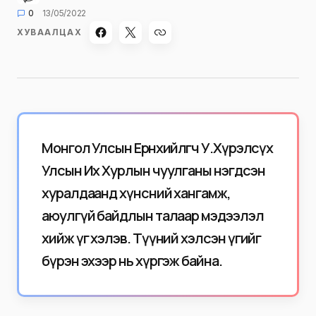
0
13/05/2022
ХУВААЛЦАХ
Монгол Улсын Ерөнхийлөгч У.Хүрэлсүх
Улсын Их Хурлын чуулганы нэгдсэн
хуралдаанд хүнсний хангамж,
аюулгүй байдлын талаар мэдээлэл
хийж үг хэлэв. Түүний хэлсэн үгийг
бүрэн эхээр нь хүргэж байна.