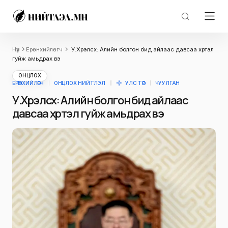
Нүүр
Ерөнхийлөгч
У.Хүрэлсүх: Алийн болгон бид айлаас давсаа хүртэл
гуйж амьдрах вэ
ОНЦЛОХ
ЕРӨНХИЙЛӨГЧ
ОНЦЛОХ НИЙТЛЭЛ
УЛС ТӨР
ЧУУЛГАН
У.Хүрэлсүх: Алийн болгон бид айлаас
давсаа хүртэл гуйж амьдрах вэ