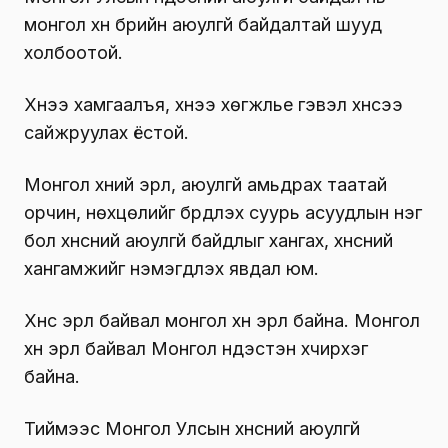
монгол хүн бүрийн аюулгүй байдалтай шууд
холбоотой.
Хүнээ хамгаалъя, хүнээ хөгжүүлье гэвэл хүнсээ
сайжруулах ёстой.
Монгол хүний эрүүл, аюулгүй амьдрах таатай
орчин, нөхцөлийг бүрдүүлэх суурь асуудлын нэг
бол хүнсний аюулгүй байдлыг хангах, хүнсний
хангамжийг нэмэгдүүлэх явдал юм.
Хүнс эрүүл байвал монгол хүн эрүүл байна. Монгол
хүн эрүүл байвал Монгол үндэстэн хүчирхэг
байна.
Тиймээс Монгол Улсын хүнсний аюулгүй