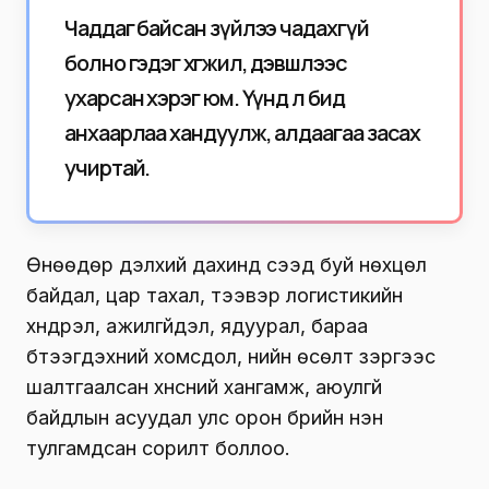
Чаддаг байсан зүйлээ чадахгүй
болно гэдэг хөгжил, дэвшлээс
ухарсан хэрэг юм. Үүнд л бид
анхаарлаа хандуулж, алдаагаа засах
учиртай.
Өнөөдөр дэлхий дахинд үүсээд буй нөхцөл
байдал, цар тахал, тээвэр логистикийн
хүндрэл, ажилгүйдэл, ядуурал, бараа
бүтээгдэхүүний хомсдол, үнийн өсөлт зэргээс
шалтгаалсан хүнсний хангамж, аюулгүй
байдлын асуудал улс орон бүрийн нэн
тулгамдсан сорилт боллоо.