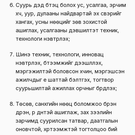
Суурь дэд бүтэц болох ус, усалгаа, эрчим
хүч, уур, дулааны найдвартай эх үүсвэрийг
хангах, усны нөөцийг зөв зохистой
ашиглах, усалгааны дэвшилтэт техник,
технологи нэвтрүүлэх;
Шинэ техник, технологи, инновац
нэвтрүүлэх, бүтээмжийг дээшлүүлэх,
мэргэжилтэй боловсон хүчин, мэргэшсэн
ажилчдыг үе шаттай бэлтгэх, тогтвор
суурьшилтай ажиллах орчныг бүрдүүлэх;
Төсөв, санхүүгийн нөөц боломжоо бүрэн
дүүрэн, үр дүнтэй ашиглаж, зах зээлийн
зарчимд суурилсан татвар, даатгалын
оновчтой, хүртээмжтэй тогтолцоо бий