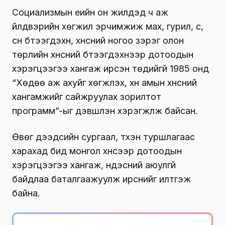
Социализмын үеийн он жилүүдэд ч аж
үйлдвэрийн хөгжил эрчимжиж мах, гурил, сүү,
сүүн бүтээгдэхүүн, хүнсний ногоо зэрэг олон
төрлийн хүнсний бүтээгдэхүүнээр дотоодын
хэрэгцээгээ хангаж ирсэн төдийгүй 1985 онд
“Хөдөө аж ахуйг хөгжүүлэх, хүн амын хүнсний
хангамжийг сайжруулах зорилтот
программ”-ыг дэвшүүлэн хэрэгжүүлж байсан.
Өвөг дээдсийн сургаал, түүхэн туршлагаас
харахад бид монгол хүнсээр дотоодын
хэрэгцээгээ хангаж, үндэсний аюулгүй
байдлаа баталгаажуулж ирснийг илтгэж
байна.