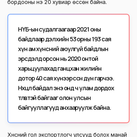
бордооны үнэ 20 хувиар өссөн байна.
НҮБ-ын судалгаагаар 2021 оны
байдлаар дэлхийн 53 орны 193 сая
хүн ам хүнсний аюулгүй байдлын
эрсдэлд орсон нь 2020 онтой
харьцуулахад ганцхан жилийн
дотор 40 сая хүнээр өссөн дүн гарчээ.
Нөхцөл байдал энэ онд ч улам дордох
төлөвтэй байгааг олон улсын
байгууллагууд анхааруулж байна.
Хүнсний гол экспортлогч улсууд болох манай