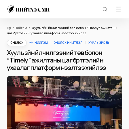
Нүүр
Нийгэм
Хууль зүйн үйлчилгээний төв болон “Тimely” ажилтаны
цаг бүртгэлийн ухаалаг платформ нээлтээ хийлээ
ОНЦЛОХ
НИЙГЭМ
ОНЦЛОХ НИЙТЛЭЛ
ХУУЛЬ ЭРХ ЗҮЙ
Хууль зүйн үйлчилгээний төв болон
“Тimely” ажилтаны цаг бүртгэлийн
ухаалаг платформ нээлтээ хийлээ