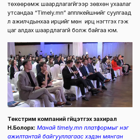
төхөөрөмж шаардлагагүйгээр зөвхөн ухаалаг
утсандаа “Timely.mn” апплкейшнийг суулгаад
л ажилчдынхаа ирцийг мөн ирц нэгтгэх гэж
цаг алдах шаардлагагүй болж байгаа юм.
Текстрим компаний гүйцэтгэх захирал
Н.Болорхүү:
Манай timely.mn платформыг нэг
ажилтантай байгууллагаас хэдэн мянган