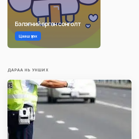
Бэлэгний өргөн сонголт
Цааш үзэх
ДАРАА НЬ УНШИХ