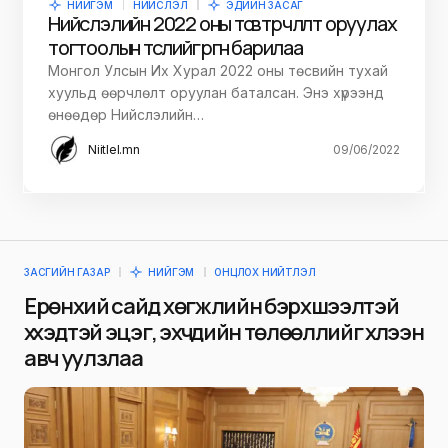
НИЙГЭМ
НИЙСЛЭЛ
ЭДИЙН ЗАСАГ
Нийслэлийн 2022 оны төсөвт өөрчлөлт оруулах
тогтоолын төслийг өргөн барилаа
Монгол Улсын Их Хурал 2022 оны төсвийн тухай
хуульд өөрчлөлт оруулан баталсан. Энэ хүрээнд
өнөөдөр Нийслэлийн…
Niitlel.mn
09/06/2022
ЗАСГИЙН ГАЗАР
НИЙГЭМ
ОНЦЛОХ НИЙТЛЭЛ
Ерөнхий сайд хөгжлийн бэрхшээлтэй
хүүхэдтэй эцэг, эхчүүдийн төлөөллийг хүлээн
авч уулзлаа