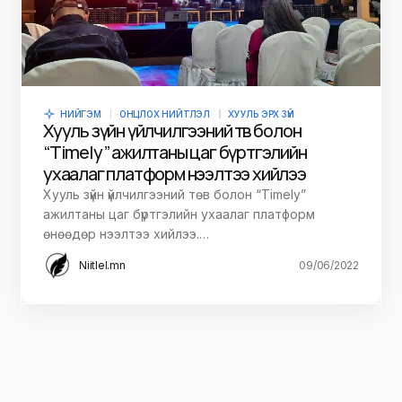
НИЙГЭМ
ОНЦЛОХ НИЙТЛЭЛ
ХУУЛЬ ЭРХ ЗҮЙ
Хууль зүйн үйлчилгээний төв болон
“Тimely” ажилтаны цаг бүртгэлийн
ухаалаг платформ нээлтээ хийлээ
Хууль зүйн үйлчилгээний төв болон “Тimely”
ажилтаны цаг бүртгэлийн ухаалаг платформ
өнөөдөр нээлтээ хийлээ.…
Niitlel.mn
09/06/2022