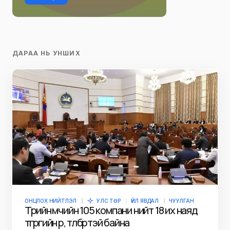
ДАРАА НЬ УНШИХ
ОНЦЛОХ НИЙТЛЭЛ
УЛС ТӨР
ҮЙЛ ЯВДАЛ
ЧУУЛГАН
Төрийн өмчийн 105 компани нийт 18 их наяд
төгрөгийн өр, төлбөртэй байна