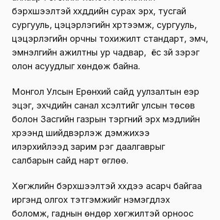
бэрхшээлтэй хүүхдүүдийн сурах эрх, тусгай
сургууль, цэцэрлэгийн хүртээмж, сургууль,
цэцэрлэгийн орчны тохижилт стандарт, эмч,
эмнэлгийн ажилтны ур чадвар, ёс зүй зэрэг
олон асуудлыг хөндөж байна.
Монгол Улсын Ерөнхий сайд уулзалтын үеэр
эцэг, эхчүүдийн санал хүсэлтийг улсын төсөв
болон Засгийн газрын тэргүүний эрх мэдлийн
хүрээнд шийдвэрлэж дэмжихээ
илэрхийлээд зарим үүрэг даалгаврыг
салбарын сайд нарт өглөө.
Хөгжлийн бэрхшээлтэй хүүхдээ асарч байгаа
иргэнд олгох тэтгэмжийг нэмэгдүүлэх
боломж, гаднын өндөр хөгжилтэй орноос