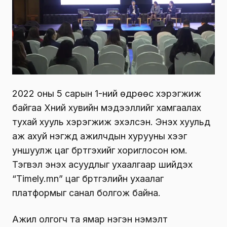
2022 оны 5 сарын 1-ний өдрөөс хэрэгжиж
байгаа Хүний хувийн мэдээллийг хамгаалах
тухай хууль хэрэгжиж эхэлсэн. Энэхүү хуульд
аж ахуй нэгжүүд ажилчдын хурууны хээг
уншуулж цаг бүртгэхийг хориглосон юм.
Тэгвэл энэхүү асуудлыг ухаалгаар шийдэх
“Timely.mn” цаг бүртгэлийн ухаалаг
платформыг санал болгож байна.
Ажил олгогч та ямар нэгэн нэмэлт