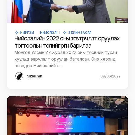
НИЙГЭМ
НИЙСЛЭЛ
ЭДИЙН ЗАСАГ
Нийслэлийн 2022 оны төсөвт өөрчлөлт оруулах
тогтоолын төслийг өргөн барилаа
Монгол Улсын Их Хурал 2022 оны төсвийн тухай
хуульд өөрчлөлт оруулан баталсан. Энэ хүрээнд
өнөөдөр Нийслэлийн…
Niitlel.mn
09/06/2022