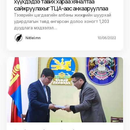
хүүхдэдээ тавих хараа хяналтаа
сайжруулахыг ТЦА-аас анхаарууллаа
Тээврийн цагдаагийн албаны жижүүрийн шуурхай
удирдлагын төвд өнгөрсөн долоо хоногт 1,203
дуудлага мэдээлэл…
Niitlel.mn
10/06/2022