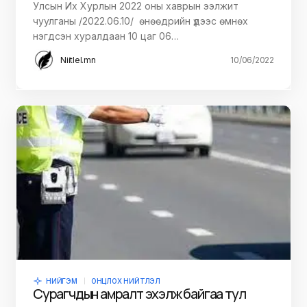
Улсын Их Хурлын 2022 оны хаврын ээлжит
чуулганы /2022.06.10/ өнөөдрийн үдээс өмнөх
нэгдсэн хуралдаан 10 цаг 06…
Niitlel.mn
10/06/2022
НИЙГЭМ
ОНЦЛОХ НИЙТЛЭЛ
Сурагчдын амралт эхэлж байгаа тул