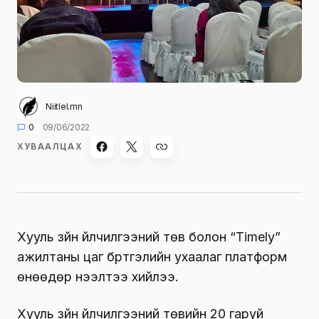
Niitlel.mn
0
09/06/2022
ХУВААЛЦАХ
Хууль зүйн үйлчилгээний төв болон “Тimely”
ажилтаны цаг бүртгэлийн ухаалаг платформ
өнөөдөр нээлтээ хийлээ.
Хууль зүйн үйлчилгээний төвийн 20 гаруй