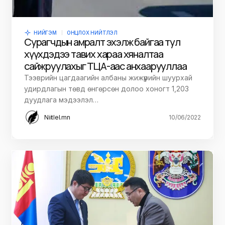
НИЙГЭМ
ОНЦЛОХ НИЙТЛЭЛ
Сурагчдын амралт эхэлж байгаа тул
хүүхдэдээ тавих хараа хяналтаа
сайжруулахыг ТЦА-аас анхаарууллаа
Тээврийн цагдаагийн албаны жижүүрийн шуурхай
удирдлагын төвд өнгөрсөн долоо хоногт 1,203
дуудлага мэдээлэл…
Niitlel.mn
10/06/2022