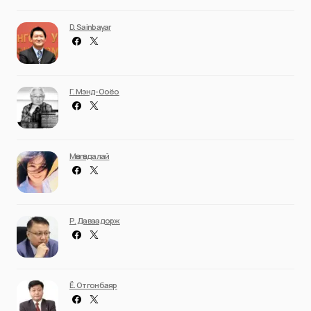
D. Sainbayar
Г. Мэнд-Ооёо
Мөнгөндалай
Р. Даваадорж
Ё. Отгонбаяр