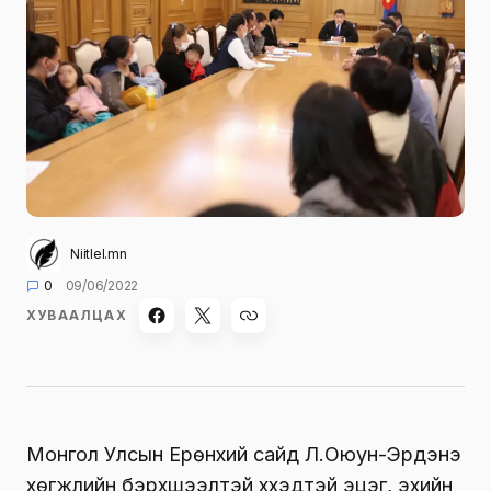
Niitlel.mn
0
09/06/2022
ХУВААЛЦАХ
Монгол Улсын Ерөнхий сайд Л.Оюун-Эрдэнэ
хөгжлийн бэрхшээлтэй хүүхэдтэй эцэг, эхийн