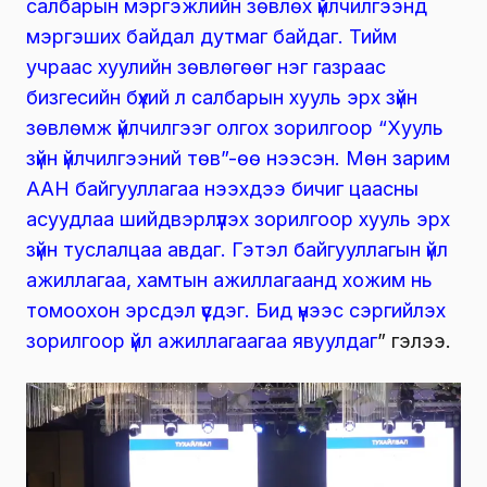
салбарын мэргэжлийн зөвлөх үйлчилгээнд
мэргэших байдал дутмаг байдаг. Тийм
учраас хуулийн зөвлөгөөг нэг газраас
бизгесийн бүхий л салбарын хууль эрх зүйн
зөвлөмж үйлчилгээг олгох зорилгоор “Хууль
зүйн үйлчилгээний төв”-өө нээсэн. Мөн зарим
ААН байгууллагаа нээхдээ бичиг цаасны
асуудлаа шийдвэрлүүлэх зорилгоор хууль эрх
зүйн туслалцаа авдаг. Гэтэл байгууллагын үйл
ажиллагаа, хамтын ажиллагаанд хожим нь
томоохон эрсдэл үүсдэг. Бид үүнээс сэргийлэх
зорилгоор үйл ажиллагаагаа явуулдаг
” гэлээ.