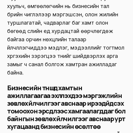
хуульч, өмгөөлөгчийн нь бизнесийн тал
бүрийн чиглэлээр мэргэшсэн, олон жилийн
туршлагатай, чадварлаг баг хамт олон
бөгөөд сүүлийн үед хурдацтай өөрчлөгдөж
байгаа орчин нөхцлийн талаар
үйлчлүүлэгчиддээ мэдлэг, мэдээллийг тогтмол
хүргэхийн зэрэгцээ түүнийг шийдвэрлэх арга
замыг ч санал болгож хамтран ажилладаг
байна.
Бизнесийн түншүүд хамтын
ажиллагаагаа эхлүүлэхдээ мэргэжлийн
зөвлөх үйлчилгээг авснаар ирээдүйд үүсэх
томоохон эрсдлээс хамгаалагддаг бол
байнгын зөвлөх үйлчилгээг авснаар урт
хугацаанд бизнесийн өсөлтөө