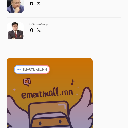
Ё. Отгонбаяр
EMARTMALL.MN