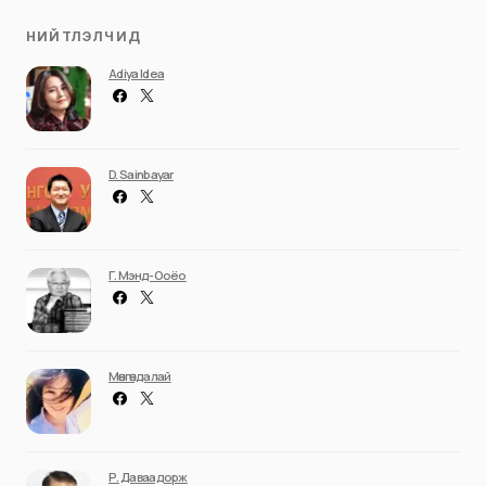
НИЙТЛЭЛЧИД
Adiya Idea
D. Sainbayar
Г. Мэнд-Ооёо
Мөнгөндалай
Р. Даваадорж