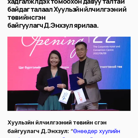
хадгалж үлдэх томоохон давуу талтай
байдаг
талаал Хуульзүйн үйлчилгээний
төвийн үүсгэн
байгуулагч
Д.Энхзул
ярилаа.
Хуульзүйн үйлчилгээний төвийн үүсгэн
байгуулагч Д.Энхзул:
“
Өнөөдөр хуулийн