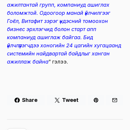
ажилтантай групп, компаниуд ашиглах
боломжтой. Одоогоор манай үйлчилгээг
Гоёл, Витафит зэрэг үндэсний томоохон
бизнес эрхлэгчид болон старт апп
компаниуд ашиглаж байгаа. Бид
үйлчлүүлэгчдээ хоногийн 24 цагийн хугацаанд
системийн найдвартай байдлыг ханган
ажиллаж байна
” гэлээ.
Share
Tweet