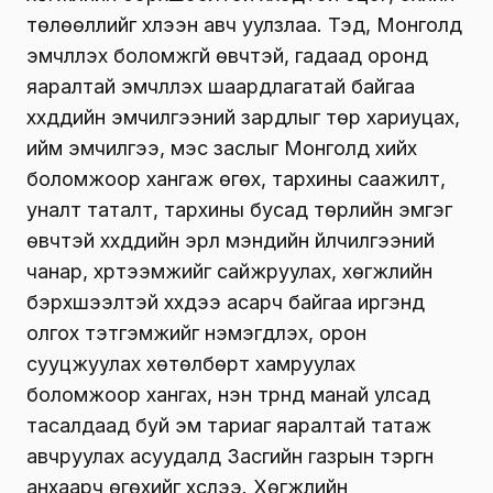
төлөөллийг хүлээн авч уулзлаа. Тэд, Монголд
эмчлүүлэх боломжгүй өвчтэй, гадаад оронд
яаралтай эмчлүүлэх шаардлагатай байгаа
хүүхдүүдийн эмчилгээний зардлыг төр хариуцах,
ийм эмчилгээ, мэс заслыг Монголд хийх
боломжоор хангаж өгөх, тархины саажилт,
уналт таталт, тархины бусад төрлийн эмгэг
өвчтэй хүүхдүүдийн эрүүл мэндийн үйлчилгээний
чанар, хүртээмжийг сайжруулах, хөгжлийн
бэрхшээлтэй хүүхдээ асарч байгаа иргэнд
олгох тэтгэмжийг нэмэгдүүлэх, орон
сууцжуулах хөтөлбөрт хамруулах
боломжоор хангах, нэн түрүүнд манай улсад
тасалдаад буй эм тариаг яаралтай татаж
авчруулах асуудалд Засгийн газрын тэргүүн
анхаарч өгөхийг хүслээ. Хөгжлийн