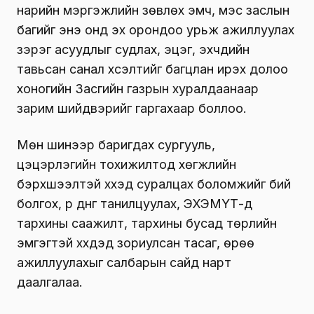
нарийн мэргэжлийн зөвлөх эмч, мэс заслын
багийг энэ онд эх орондоо урьж ажиллуулах
зэрэг асуудлыг судлах, эцэг, эхчүүдийн
тавьсан санал хүсэлтийг багцлан ирэх долоо
хоногийн Засгийн газрын хуралдаанаар
зарим шийдвэрийг гаргахаар боллоо.
Мөн шинээр баригдах сургууль,
цэцэрлэгийн тохижилтод хөгжлийн
бэрхшээлтэй хүүхэд суралцах боломжийг бий
болгох, үр дүнг танилцуулах, ЭХЭМҮТ-д
тархины саажилт, тархины бусад төрлийн
эмгэгтэй хүүхдэд зориулсан тасаг, өрөө
ажиллуулахыг салбарын сайд нарт
даалгалаа.