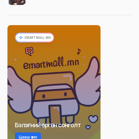
EMARTMALL.MN
Бэлэгний өргөн сонголт
Цааш үзэх