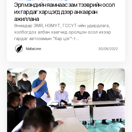
Эрүүл мэндийн яамнаас зам тээврийн осол
их гардаг хар цэгүүд дээр анхааран
ажиллана
Өнөөдөр ЭМЯ, НЭМҮТ, ГССҮТ-ийн удирдлага,
холбогдох албан хаагчид оролцон осол ихээр
гардаг автозамын “Хар цэг”-т…
Niitlel.mn
30/06/2022