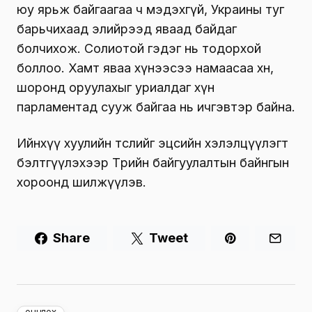
юу ярьж байгаагаа ч мэдэхгүй, Украины туг
барьчихаад элийрээд яваад байдаг
болчихож. Солиотой гэдэг нь тодорхой
боллоо. Хамт яваа хүнээсээ намаасаа хөөнө,
шоронд оруулахыг уриалдаг хүн
парламентад сууж байгаа нь ичгэвтэр байна.
Ийнхүү хуулийн төслийг эцсийн хэлэлцүүлэгт
бэлтгүүлэхээр Төрийн байгуулалтын байнгын
хороонд шилжүүлэв.
Share
Tweet