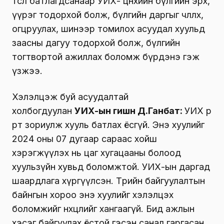
төсөл батлагдсанаар УИХ- цөөнхийн бүлгийн эрх,
үүрэг тодорхой болж, бүлгийн даргыг чөлөөлөх,
огцруулах, шинээр томилох асуудал хуульд
заасны дагуу тодорхой болж, бүлгийн
тогтвортой ажиллах боломж бүрдэнэ гэж
үзжээ.
Хэлэлцэж буй асуудалтай
холбогдуулан
УИХ-ын гишүүн Д.Ганбат:
УИХ өөрөө
өөртөө зориулж хууль батлах ёсгүй. Энэ хуулийг
2024 оны 07 дугаар сараас хойш
хэрэгжүүлэх нь цаг хугацааны болоод
хуульзүйн хувьд боломжтой. УИХ-ын даргад
шаардлага хүргүүлсэн. Төрийн байгуулалтын
байнгын хороо энэ хуулийг хэлэлцэх
боломжийг нөхцөлийг хангаагүй. Бид ажлын
хэсэг байгуулах ёстой гэсэн санал гаргасан.