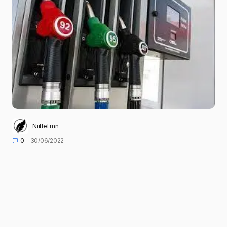
Niitlel.mn
0
30/06/2022
ХУВААЛЦАХ
Улсын хэмжээнд зургаадугаар сарын 27-ны