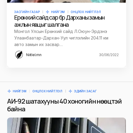
ЗАСГИЙН ГАЗАР
НИЙГЭМ
ОНЦЛОХ НИЙТЛЭЛ
Ерөнхий сайд сар бүр Дарханы замын
ажлын явцыг шалгана
Монгол Улсын Ерөнхий сайд Л.Оюун-Эрдэнэ
Улаанбаатар-Дархан-Уул чиглэлийн 204.11 км
авто замын их засвар…
Niitlel.mn
30/06/2022
НИЙГЭМ
ОНЦЛОХ НИЙТЛЭЛ
ЭДИЙН ЗАСАГ
АИ-92 шатахууны 40 хоногийн нөөцтэй
байна