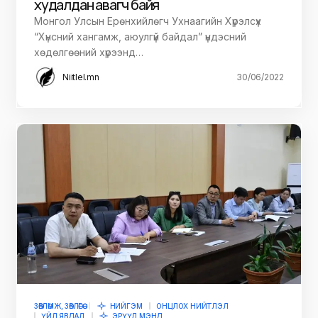
худалдан авагч байя
Монгол Улсын Ерөнхийлөгч Ухнаагийн Хүрэлсүх
“Хүнсний хангамж, аюулгүй байдал” үндэсний
хөдөлгөөний хүрээнд…
Niitlel.mn
30/06/2022
ЗӨВЛӨМЖ, ЗӨВЛӨГӨӨ
НИЙГЭМ
ОНЦЛОХ НИЙТЛЭЛ
ҮЙЛ ЯВДАЛ
ЭРҮҮЛ МЭНД