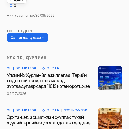
ОНЦЛОХ
0
Нийтлэсэн огноо
30/06/2022
СЭТГЭГДЭЛ
Сэтгэгдэл үлдээх
УЛС ТӨР, ДУУЛИАН
Таны имэйл хаягийг нийтлэхгүй.
ОНЦЛОХ НИЙТЛЭЛ
УЛС ТӨР
Шаардлагатай талбаруудыг
*
гэж
Улсын Их Хурлын үйл ажиллагаа, Төрийн
тэмдэглэсэн
ордонтой танилцах аялалд
зургаадугаар сард 11019 иргэн оролцжээ
Name
*
08/07/2026
ОНЦЛОХ НИЙТЛЭЛ
УЛС ТӨР
ХУУЛЬ ЭРХ ЗҮЙ
E-mail
*
Эрхтэн, эд, эс шилжүүлэн суулгах тухай
хуулийг ердийн журмаар дагаж мөрдөнө