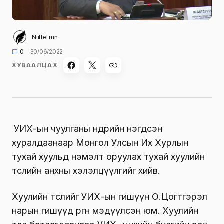
Niitlel.mn
0
30/06/2022
ХУВААЛЦАХ
УИХ-ын чуулганы
өнөөдрийн нэгдсэн
хуралдаанаар Монгол Улсын Их Хурлын
тухай хуульд нэмэлт оруулах тухай хуулийн
төслийн анхны хэлэлцүүлгийг хийв.
Хуулийн төслийг УИХ-ын гишүүн О.Цогтгэрэл
нарын гишүүд өргөн мэдүүлсэн юм. Хуулийн