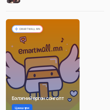
EMARTMALL.MN
Бэлэгний өргөн сонголт
Цааш үзэх