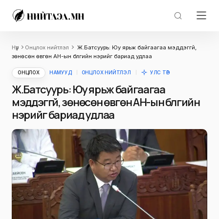
Нүүр
Онцлох нийтлэл
Ж.Батсуурь: Юу ярьж байгаагаа мэддэггүй,
зөнөсөн өвгөн АН-ын бүлгийн нэрийг бариад удлаа
ОНЦЛОХ
НАМУУД
ОНЦЛОХ НИЙТЛЭЛ
УЛС ТӨР
Ж.Батсуурь: Юу ярьж байгаагаа
мэддэггүй, зөнөсөн өвгөн АН-ын бүлгийн
нэрийг бариад удлаа