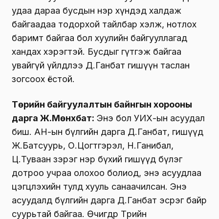
удаа дараа бусдын нэр хүндэд халдаж
байгаадаа тодорхой тайлбар хэлж, нотлох
баримт байгаа бол хуулийн байгууллагад
хандах хэрэгтэй. Бусдыг гүтгэж байгаа
увайгүй үйлдлээ Д.Ганбат гишүүн таслан
зогсоох ёстой.
Төрийн байгуулалтын байнгын хорооны
дарга Ж.Мөнхбат:
Энэ бол УИХ-ын асуудал
биш. АН-ын бүлгийн дарга Д.Ганбат, гишүүд
Ж.Батсуурь, О.Цогтгэрэл, Н.Ганибал,
Ц.Туваан зэрэг нэр бүхий гишүүд бүлэг
дотроо учраа олохоо болиод, энэ асуудлаа
цэгцлэхийн тулд хууль санаачилсан. Энэ
асуудалд бүлгийн дарга Д.Ганбат эсрэг байр
суурьтай байгаа. Өчигдөр Төрийн