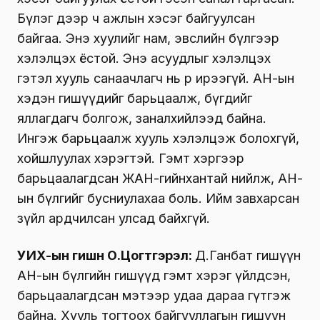
Бүлэг дээр ч ажлын хэсэг байгуулсан
байгаа. Энэ хуулийг нам, эвслийн бүлгээр
хэлэлцэх ёстой. Энэ асуудлыг хэлэлцэх
гэтэл хууль санаачлагч нь өөрөө ирээгүй. АН-ын
хэдэн гишүүдийг барьцаалж, бүгдийг
яллагдагч болгож, заналхийлээд байна.
Ингэж барьцаалж хууль хэлэлцэж болохгүй,
хойшлуулах хэрэгтэй. Гэмт хэргээр
барьцаалагдсан ЖАН-гийнхантай нийлж, АН-
ын бүлгийг бусниулахаа боль. Ийм завхарсан
зүйл ардчилсан улсад байхгүй.
УИХ-ын гишүүн О.Цогтгэрэл:
Д.Ганбат гишүүн
АН-ын бүлгийн гишүүд гэмт хэрэг үйлдсэн,
барьцаалагдсан мэтээр удаа дараа гүтгэж
байна. Хууль тогтоох байгууллагын гишүүн