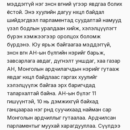
мэддэггүй нэг зөнөсөн өвгөний үгээр явдгаа болих
ёстой. Энэ хуулийн дагуу нөхцөл байдал
шийдэгдвэл парламентад суудалтай намууд
үзэл бодлын уралдаан хийж, хэлэлцүүлэгт
бүрэн хэмжээгээр оролцох боломж
бүрдэнэ. Юу ярьж байгаагаа мэддэггүй,
зөнөсөн өвгөн АН-ын бүлгийн нэрийг барьж,
завсарлага авдаг, дүгнэлт уншдаг, хаа газар
АН, Монголын ардчилагчдын нэрийг гутааж
явдаг нөхцөл байдлаас гаргах хуулийг
хэлэлцүүлж байгаа эрх баригчдад
талархалтай байна. АН-ын бүлэг 11
гишүүнтэй, 10 нь дэмжихгүй байхад
ганцаараа нэг өрөөнд суучихаад найман сар
Монголын ардчиллыг гутаалаа. Ардчилсан
парламентыг муухай харагдууллаа. Сүүлдээ