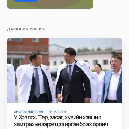
ДАРАА НЬ УНШИХ
ОНЦЛОХ НИЙТЛЭЛ
УЛС ТӨР
У.Хүрэлсүх: Төр, засаг, хувийн хэвшил
хамтрахын зэрэгцээ иргэн бүр эх оронч