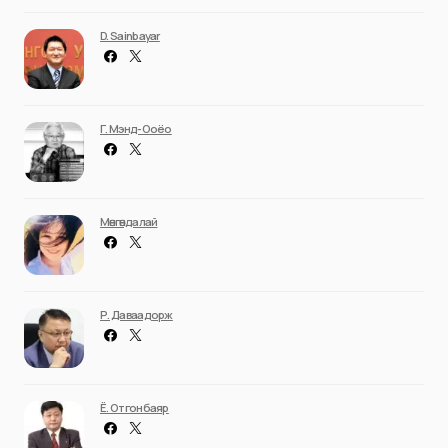
D. Sainbayar
Г. Мэнд-Ооёо
Мөнгөндалай
Р. Даваадорж
Ё. Отгонбаяр