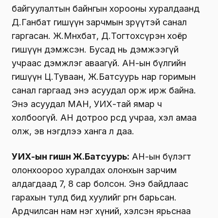
байгуулалтын байнгын хорооны хуралдаанд
Д.Ганбат гишүүн зарчмын зөрүүтэй санал
гаргасан. Ж.Мөнхбат, Д.Тогтохсүрэн хоёр
гишүүн дэмжсэн. Бусад нь дэмжээгүй
учраас дэмжлэг аваагүй. АН-ын бүлгийн
гишүүн Ц.Туваан, Ж.Батсуурь нар горимын
санал гаргаад энэ асуудал орж ирж байна.
Энэ асуудал МАН, УИХ-тай ямар ч
холбоогүй. АН дотроо өөрсдөө учраа, хэл амаа
олж, эв нэгдлээ ханга л даа.
УИХ-ын гишүүн Ж.Батсуурь:
АН-ын бүлэгт
олонхоороо хуралдах олонхын зарчим
алдагдаад 7, 8 сар болсон. Энэ байдлаас
гарахын тулд бид хуулийг өргөн барьсан.
Ардчилсан нам нэг хүний, хэлсэн ярьснаа