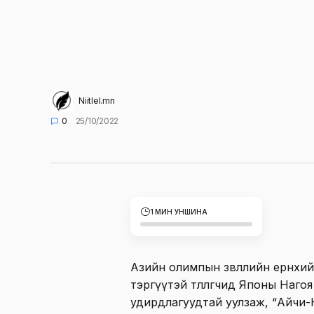
Niitlel.mn
0
25/10/2022
1 МИН УНШИНА
Азийн олимпын зөвлөлийн ерөнх
тэргүүтэй төлөөлөгчид Японы Наг
удирдлагуудтай уулзаж, “Айчи