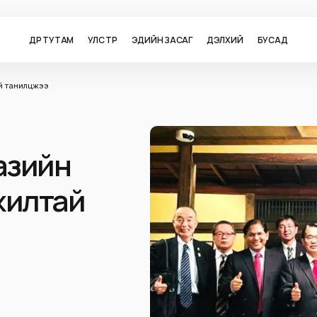
ӨДӨР ТУТАМ
УЛС ТӨР
ЭДИЙН ЗАСАГ
ДЭЛХИЙ
БУСАД
й танилцжээ
азийн
жилтай