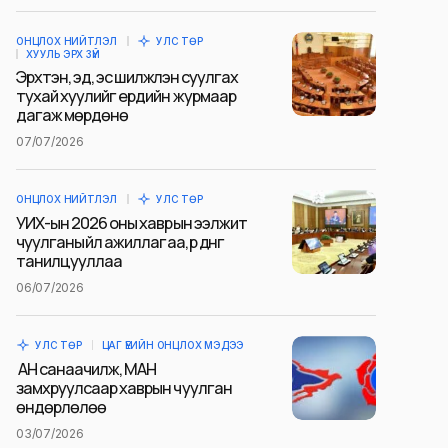
ОНЦЛОХ НИЙТЛЭЛ
УЛС ТӨР
ХУУЛЬ ЭРХ ЗҮЙ
Эрхтэн, эд, эс шилжүүлэн суулгах
тухай хуулийг ердийн журмаар
дагаж мөрдөнө
07/07/2026
ОНЦЛОХ НИЙТЛЭЛ
УЛС ТӨР
УИХ-ын 2026 оны хаврын ээлжит
чуулганы үйл ажиллагаа, үр дүнг
танилцууллаа
06/07/2026
УЛС ТӨР
ЦАГ ҮЕИЙН ОНЦЛОХ МЭДЭЭ
АН санаачилж, МАН
замхруулсаар хаврын чуулган
өндөрлөлөө
03/07/2026