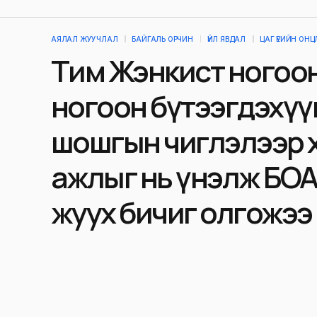
АЯЛАЛ ЖУУЧЛАЛ
БАЙГАЛЬ ОРЧИН
ҮЙЛ ЯВДАЛ
ЦАГ ҮЕИЙН ОН
Тим Жэнкист ногоон 
ногоон бүтээгдэхүү
шошгын чиглэлээр 
ажлыг нь үнэлж БО
жуух бичиг олгожээ