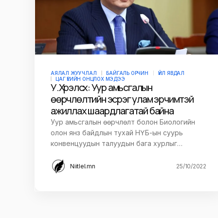
АЯЛАЛ ЖУУЧЛАЛ
БАЙГАЛЬ ОРЧИН
ҮЙЛ ЯВДАЛ
ЦАГ ҮЕИЙН ОНЦЛОХ МЭДЭЭ
У.Хүрэлсүх: Уур амьсгалын
өөрчлөлтийн эсрэг улам эрчимтэй
ажиллах шаардлагатай байна
Уур амьсгалын өөрчлөлт болон Биологийн
олон янз байдлын тухай НҮБ-ын суурь
конвенцуудын талуудын бага хурлыг…
Niitlel.mn
25/10/2022