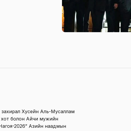
ий захирал Хусейн Аль-Мусаллам
оя хот болон Айчи мужийн
-Нагоя-2026” Азийн наадмын