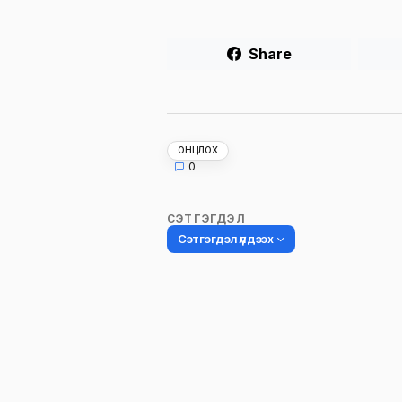
Share
ОНЦЛОХ
0
СЭТГЭГДЭЛ
Сэтгэгдэл үлдээх
Таны имэйл хаягийг нийтлэхгүй.
Шаардлагатай талбаруудыг
*
гэ
тэмдэглэсэн