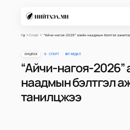
Нүүр
Спорт
“Айчи-нагоя-2026” азийн наадмын бэлтгэл ажилта
ОНЦЛОХ
СПОРТ
ҮЙЛ ЯВДАЛ
“Айчи-нагоя-2026” 
наадмын бэлтгэл а
танилцжээ