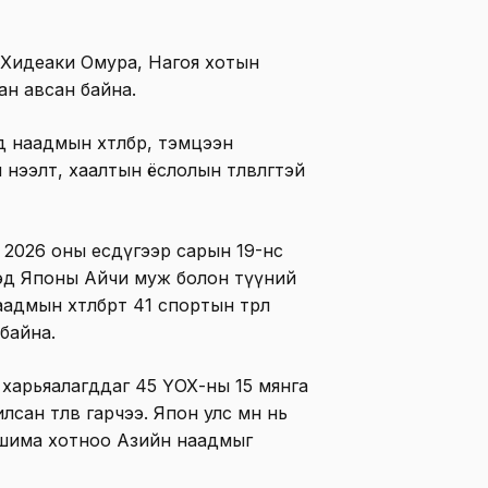
 Хидеаки Омура, Нагоя хотын
ан авсан байна.
ид наадмын хөтөлбөр, тэмцээн
ээлт, хаалтын ёслолын төлөвлөгөөтэй
2026 оны есдүгээр сарын 19-нөөс
дэд Японы Айчи муж болон түүний
дмын хөтөлбөрт 41 спортын төрөл
 байна.
 харьяалагддаг 45 ҮОХ-ны 15 мянга
ан төлөв гарчээ. Япон улс өмнө нь
ошима хотноо Азийн наадмыг