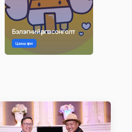
Бэлэгний өргөн сонголт
Цааш үзэх