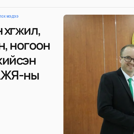
ЦЛОХ МЭДЭЭ
хөгжил,
н, ногоон
хийсэн
АЖЯ-ны