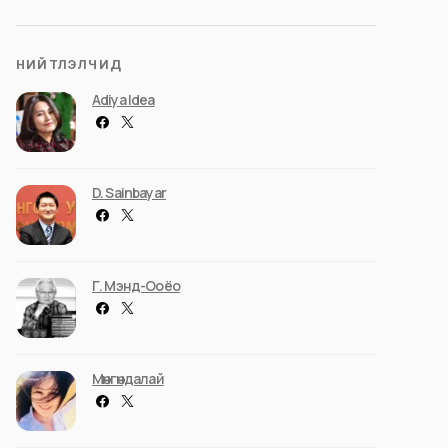
НИЙТЛЭЛЧИД
Adiya Idea
D. Sainbayar
Г. Мэнд-Ооёо
Мөнгөндалай