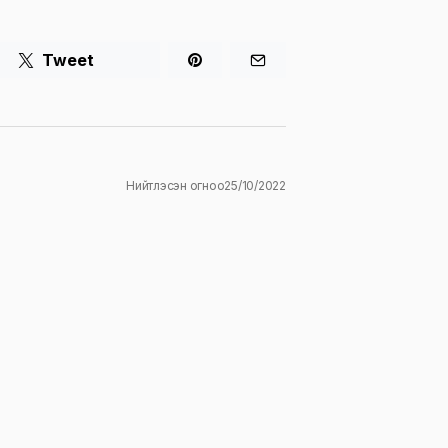
Tweet
Нийтлэсэн огноо
25/10/2022
ж