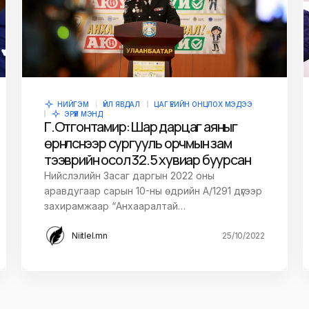
НИЙГЭМ
ҮЙЛ ЯВДАЛ
ЦАГ ҮЕИЙН ОНЦЛОХ МЭДЭЭ
ЭРҮҮЛ МЭНД
Г.Отгонтамир: Шар дарцаг аяныг
өрнүүлснээр сургууль орчмын зам
тээврийн осол 32.5 хувиар буурсан
Нийслэлийн Засаг даргын 2022 оны
аравдугаар сарын 10-ны өдрийн А/1291 дүгээр
захирамжаар “Анхааралтай…
Niitlel.mn
25/10/2022