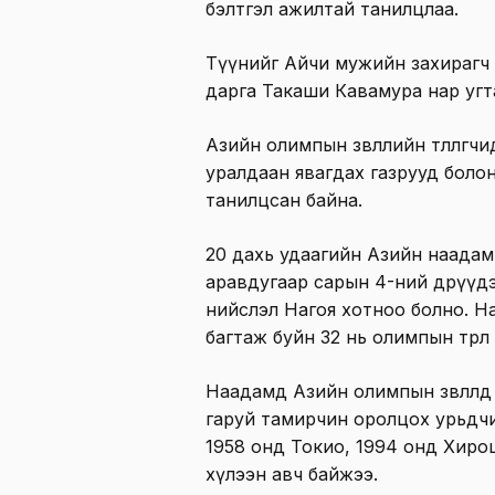
бэлтгэл ажилтай танилцлаа.
Түүнийг Айчи мужийн захирагч
дарга Такаши Кавамура нар угт
Азийн олимпын зөвлөлийн төлөөлөгч
уралдаан явагдах газрууд болон н
танилцсан байна.
20 дахь удаагийн Азийн наадам 
аравдугаар сарын 4-ний өдрүү
нийслэл Нагоя хотноо болно. Наа
багтаж буйн 32 нь олимпын төрөл
Наадамд Азийн олимпын зөвлөлд
гаруй тамирчин оролцох урьдчилс
1958 онд Токио, 1994 онд Хир
хүлээн авч байжээ.