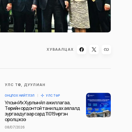
ХУВААЛЦАХ
УЛС ТӨР, ДУУЛИАН
ОНЦЛОХ НИЙТЛЭЛ
УЛС ТӨР
Улсын Их Хурлын үйл ажиллагаа,
Төрийн ордонтой танилцах аялалд
зургаадугаар сард 11019 иргэн
оролцжээ
08/07/2026