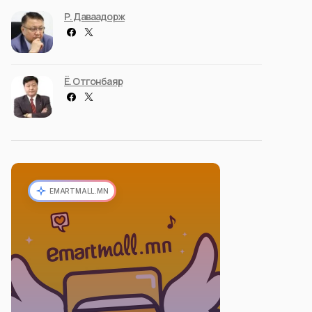
Р. Даваадорж
Ё. Отгонбаяр
EMARTMALL.MN