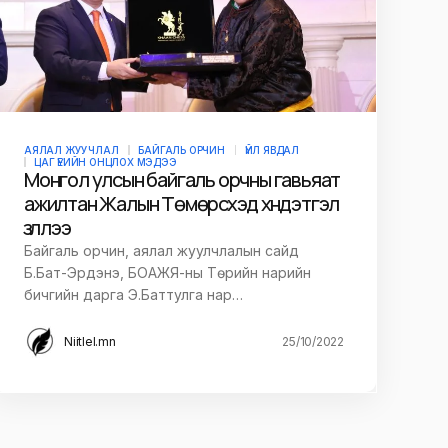
АЯЛАЛ ЖУУЧЛАЛ
БАЙГАЛЬ ОРЧИН
ҮЙЛ ЯВДАЛ
ЦАГ ҮЕИЙН ОНЦЛОХ МЭДЭЭ
Монгол улсын байгаль орчны гавьяат
ажилтан Жалын Төмөрсүхэд хүндэтгэл
үзүүллээ
Байгаль орчин, аялал жуулчлалын сайд
Б.Бат-Эрдэнэ, БОАЖЯ-ны Төрийн нарийн
бичгийн дарга Э.Баттулга нар…
Niitlel.mn
25/10/2022