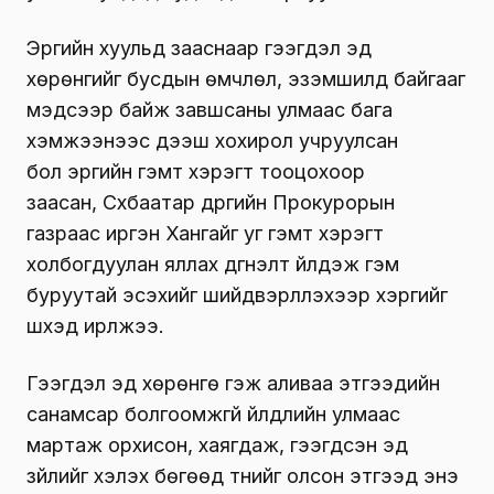
Эрүүгийн хуульд зааснаар гээгдэл эд
хөрөнгийг бусдын өмчлөл, эзэмшилд байгааг
мэдсээр байж завшсаны улмаас бага
хэмжээнээс дээш хохирол учруулсан
бол эрүүгийн гэмт хэрэгт тооцохоор
заасан, Сүхбаатар дүүргийн Прокурорын
газраас иргэн Хангайг уг гэмт хэрэгт
холбогдуулан яллах дүгнэлт үйлдэж гэм
буруутай эсэхийг шийдвэрлүүлэхээр хэргийг
шүүхэд ирүүлжээ.
Гээгдэл эд хөрөнгө гэж аливаа этгээдийн
санамсар болгоомжгүй үйлдлийн улмаас
мартаж орхисон, хаягдаж, гээгдсэн эд
зүйлийг хэлэх бөгөөд түүнийг олсон этгээд энэ