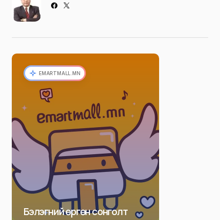
EMARTMALL.MN
Бэлэгний өргөн сонголт