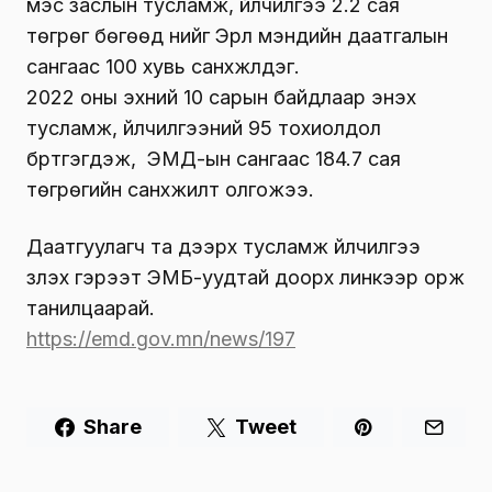
мэс заслын тусламж, үйлчилгээ 2.2 сая
төгрөг бөгөөд үүнийг Эрүүл мэндийн даатгалын
сангаас 100 хувь санхүүжүүлдэг.
2022 оны эхний 10 сарын байдлаар энэхүү
тусламж, үйлчилгээний 95 тохиолдол
бүртгэгдэж, ЭМД-ын сангаас 184.7 сая
төгрөгийн санхүүжилт олгожээ.
Даатгуулагч та дээрх тусламж үйлчилгээ
үзүүлэх гэрээт ЭМБ-уудтай доорх линкээр орж
танилцаарай.
https://emd.gov.mn/news/197
Share
Tweet