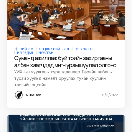
НИЙГЭМ
ОНЦЛОХ НИЙТЛЭЛ
УЛС ТӨР
ҮЙЛ ЯВДАЛ
ЧУУЛГАН
Суманд ажиллаж буй төрийн захиргааны
албан хаагчдад мөнгөн урамшуулал олгоно
УИХ-ын чуулганы хуралдаанаар Төрийн албаны
тухай хуульд нэмэлт оруулах тухай хуулийн
төслийн эцсийн…
Niitlel.mn
11/11/2022