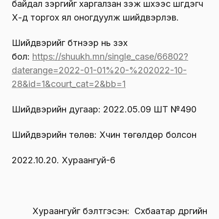
байдал зэргийг харгалзан үзэж шүүхээс шүүгдэгч
Х-д торгох ял оногдуулж шийдвэрлэв.
Шийдвэрийг бүтнээр нь үзэх
бол:
https://shuukh.mn/single_case/66802?
daterange=2022-01-01%20-%202022-10-
28&id=1&court_cat=2&bb=1
Шийдвэрийн дугаар: 2022.05.09 ШТ №490
Шийдвэрийн төлөв: Хүчин төгөлдөр болсон
2022.10.20. Хураангуй-6
Хураангуйг бэлтгэсэн: Сүхбаатар дүүргийн