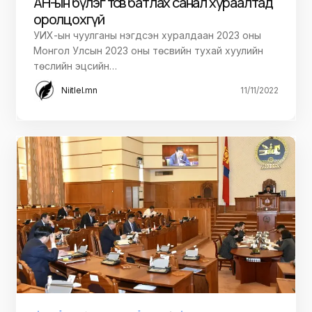
АН-ын бүлэг төсөв батлах санал хураалтад
оролцохгүй
УИХ-ын чуулганы нэгдсэн хуралдаан 2023 оны
Монгол Улсын 2023 оны төсвийн тухай хуулийн
төслийн эцсийн…
Niitlel.mn
11/11/2022