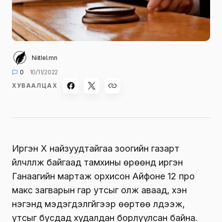
Niitlel.mn
0
10/11/2022
ХУВААЛЦАХ
Иргэн Х найзуудтайгаа зоогийн газарт
үйлчлүүлж байгаад тамхины өрөөнд иргэн
Ганаагийн мартаж орхисон Айфоне 12 про
макс загварын гар утсыг олж аваад, хэн
нэгэнд мэдэгдэлгүйгээр өөртөө үлдээж,
утсыг бусдад худалдан борлуулсан байна.