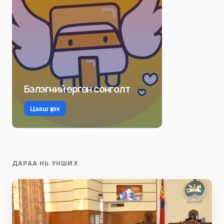
Бэлэгний өргөн сонголт
Цааш үзэх
ДАРАА НЬ УНШИХ