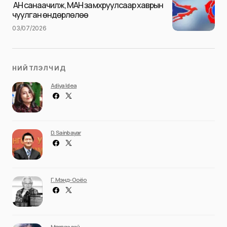
Илгээх
АН санаачилж, МАН замхруулсаар хаврын
чуулган өндөрлөлөө
03/07/2026
НИЙТЛЭЛЧИД
Adiya Idea
D. Sainbayar
Г. Мэнд-Ооёо
Мөнгөндалай