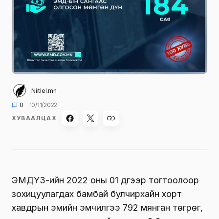
Niitlel.mn
0
10/11/2022
ХУВААЛЦАХ
ЭМДҮЗ-ийн 2022 оны 01 дүгээр тогтоолоор
зохицуулагдах бамбай булчирхайн хорт
хавдрын эмийн эмчилгээ 792 мянган төгрөг,