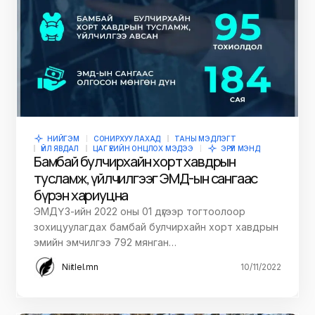
НИЙГЭМ
СОНИРХУУЛАХАД
ТАНЫ МЭДЛЭГТ
ҮЙЛ ЯВДАЛ
ЦАГ ҮЕИЙН ОНЦЛОХ МЭДЭЭ
ЭРҮҮЛ МЭНД
Бамбай булчирхайн хорт хавдрын
тусламж, үйлчилгээг ЭМД-ын сангаас
бүрэн хариуцна
ЭМДҮЗ-ийн 2022 оны 01 дүгээр тогтоолоор
зохицуулагдах бамбай булчирхайн хорт хавдрын
эмийн эмчилгээ 792 мянган…
Niitlel.mn
10/11/2022