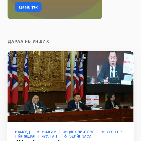
Цааш үзэх
ДАРАА НЬ УНШИХ
НАМУУД
НИЙГЭМ
ОНЦЛОХ НИЙТЛЭЛ
УЛС ТӨР
ҮЙЛ ЯВДАЛ
ЧУУЛГАН
ЭДИЙН ЗАСАГ