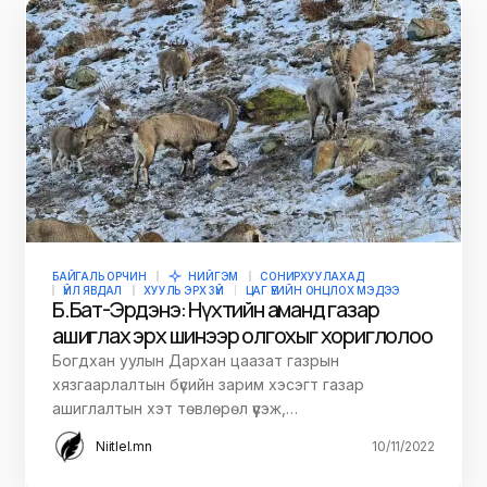
БАЙГАЛЬ ОРЧИН
НИЙГЭМ
СОНИРХУУЛАХАД
ҮЙЛ ЯВДАЛ
ХУУЛЬ ЭРХ ЗҮЙ
ЦАГ ҮЕИЙН ОНЦЛОХ МЭДЭЭ
Б.Бат-Эрдэнэ: Нүхтийн аманд газар
ашиглах эрх шинээр олгохыг хориглолоо
Богдхан уулын Дархан цаазат газрын
хязгаарлалтын бүсийн зарим хэсэгт газар
ашиглалтын хэт төвлөрөл үүсэж,…
Niitlel.mn
10/11/2022