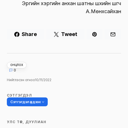
Эрүүгийн хэргийн анхан шатны шүүхийн шүүгч
А.Мөнхсайхан
Share
Tweet
ОНЦЛОХ
0
Нийтлэсэн огноо
10/11/2022
СЭТГЭГДЭЛ
Сэтгэгдэл үлдээх
УЛС ТӨР, ДУУЛИАН