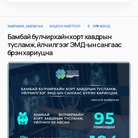
ЗӨВЛӨМЖ, ЗӨВЛӨГӨӨ
ОНЦЛОХ НИЙТЛЭЛ
ЭРҮҮЛ МЭНД
Бамбай булчирхайн хорт хавдрын
тусламж, үйлчилгээг ЭМД-ын сангаас
бүрэн хариуцна