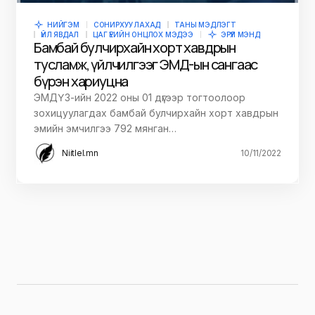
НИЙГЭМ
СОНИРХУУЛАХАД
ТАНЫ МЭДЛЭГТ
ҮЙЛ ЯВДАЛ
ЦАГ ҮЕИЙН ОНЦЛОХ МЭДЭЭ
ЭРҮҮЛ МЭНД
Бамбай булчирхайн хорт хавдрын
тусламж, үйлчилгээг ЭМД-ын сангаас
бүрэн хариуцна
ЭМДҮЗ-ийн 2022 оны 01 дүгээр тогтоолоор
зохицуулагдах бамбай булчирхайн хорт хавдрын
эмийн эмчилгээ 792 мянган…
Niitlel.mn
10/11/2022