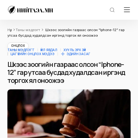
Нүүр
Таны мэдлэгт
Шүүхээс зоогийн газраас олсон “Iphone-12” гар
утсаа бусдад худалдсан иргэнд торгох ял оноожээ
ОНЦЛОХ
ТАНЫ МЭДЛЭГТ
ҮЙЛ ЯВДАЛ
ХУУЛЬ ЭРХ ЗҮЙ
ЦАГ ҮЕИЙН ОНЦЛОХ МЭДЭЭ
ЭДИЙН ЗАСАГ
Шүүхээс зоогийн газраас олсон “Iphone-
12” гар утсаа бусдад худалдсан иргэнд
торгох ял оноожээ