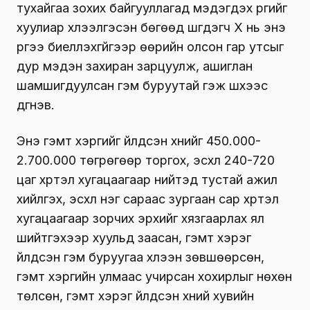
тухайгаа зохих байгууллагад мэдэгдэх үүргийг
хуулиар хүлээлгэсэн бөгөөд шүүгдэгч Х нь энэ
үүргээ биелүүлэхгүйгээр өөрийн олсон гар утсыг
дур мэдэн захиран зарцуулж, ашиглан
шамшигдуулсан гэм буруутай гэж шүүхээс
дүгнэв.
Энэ гэмт хэргийг үйлдсэн хүнийг 450.000-
2.700.000 төгрөгөөр торгох, эсхүл 240-720
цаг хүртэл хугацаагаар нийтэд тустай ажил
хийлгэх, эсхүл нэг сараас зургаан сар хүртэл
хугацаагаар зорчих эрхийг хязгаарлах ял
шийтгэхээр хуульд заасан, гэмт хэрэг
үйлдсэн гэм буруугаа хүлээн зөвшөөрсөн,
гэмт хэргийн улмаас учирсан хохирлыг нөхөн
төлсөн, гэмт хэрэг үйлдсэн хүний хувийн