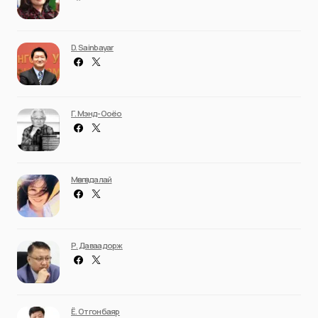
D. Sainbayar
Г. Мэнд-Ооёо
Мөнгөндалай
Р. Даваадорж
Ё. Отгонбаяр