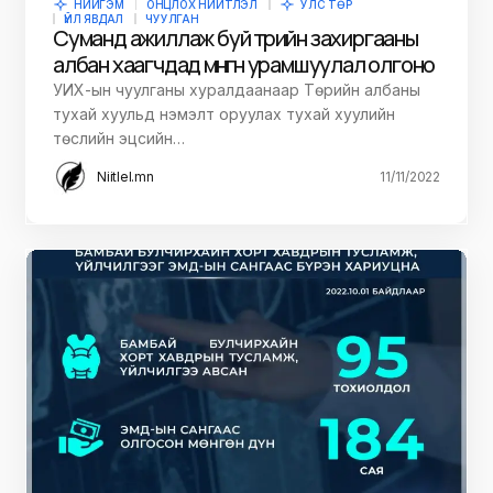
НИЙГЭМ
ОНЦЛОХ НИЙТЛЭЛ
УЛС ТӨР
ҮЙЛ ЯВДАЛ
ЧУУЛГАН
Суманд ажиллаж буй төрийн захиргааны
албан хаагчдад мөнгөн урамшуулал олгоно
УИХ-ын чуулганы хуралдаанаар Төрийн албаны
тухай хуульд нэмэлт оруулах тухай хуулийн
төслийн эцсийн…
Niitlel.mn
11/11/2022