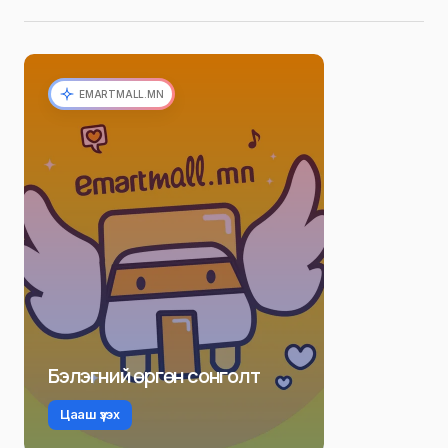
EMARTMALL.MN
Бэлэгний өргөн сонголт
Цааш үзэх