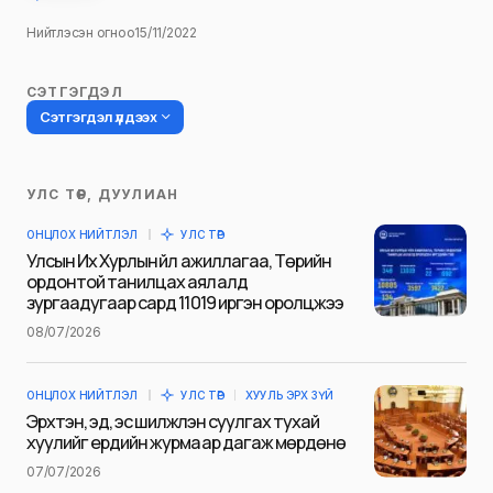
Нийтлэсэн огноо
15/11/2022
СЭТГЭГДЭЛ
Сэтгэгдэл үлдээх
УЛС ТӨР, ДУУЛИАН
Таны имэйл хаягийг нийтлэхгүй.
ОНЦЛОХ НИЙТЛЭЛ
УЛС ТӨР
Шаардлагатай талбаруудыг
*
гэж
Улсын Их Хурлын үйл ажиллагаа, Төрийн
тэмдэглэсэн
ордонтой танилцах аялалд
зургаадугаар сард 11019 иргэн оролцжээ
Name
*
08/07/2026
ОНЦЛОХ НИЙТЛЭЛ
УЛС ТӨР
ХУУЛЬ ЭРХ ЗҮЙ
E-mail
*
Эрхтэн, эд, эс шилжүүлэн суулгах тухай
хуулийг ердийн журмаар дагаж мөрдөнө
07/07/2026