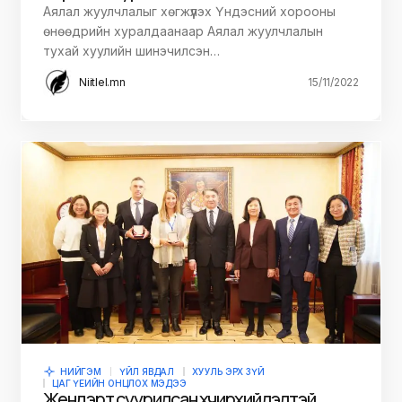
Аялал жуулчлалыг хөгжүүлэх Үндэсний хорооны
өнөөдрийн хуралдаанаар Аялал жуулчлалын
тухай хуулийн шинэчилсэн…
Niitlel.mn
15/11/2022
НИЙГЭМ
ҮЙЛ ЯВДАЛ
ХУУЛЬ ЭРХ ЗҮЙ
ЦАГ ҮЕИЙН ОНЦЛОХ МЭДЭЭ
Жендэрт суурилсан хүчирхийлэлтэй