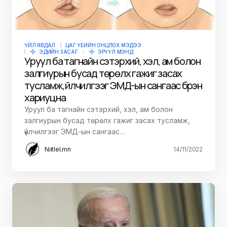
ҮЙЛ ЯВДАЛ
ЦАГ ҮЕИЙН ОНЦЛОХ МЭДЭЭ
ЭДИЙН ЗАСАГ
ЭРҮҮЛ МЭНД
Уруул ба тагнайн сэтэрхий, хэл, ам болон
залгиурын бусад төрөлх гажиг засах
тусламж, үйлчилгээг ЭМД-ын сангаас бүрэн
хариуцна
Уруул ба тагнайн сэтэрхий, хэл, ам болон
залгиурын бусад төрөлх гажиг засах тусламж,
үйлчилгээг ЭМД-ын сангаас…
Niitlel.mn
14/11/2022