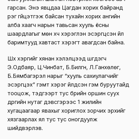
гарсан. Энэ явцдаа Цагдан хорих байранд
үүрэг гүйцэтгэж байсан тухайн хорих ангийн
алба хаагч нарын тавьсан хууль ёсны
шаардлагыг мөн хүч хэрэглэн эсэргүүцсэн үйл
баримтууд хавтаст хэрэгт авагдсан байна.
Шүүх хэргийг хянан хэлэлцээд шүүгдэгч
Э.Одбаяр, Ц.Чинбат, Б.Билгүүн, Л.Ганхөлөг,
Б.Бямбагэрэл нарыг “хууль сахиулагчийг
эсэргүүцэх” гэмт хэрэг үйлдсэн гэм буруутайд
тооцож, тэдгээрт тус бүрийн оршин суух
дүүргийн нутаг дэвсгэрээс 1 жилийн
хугацаагаар явахыг хориглох зорчих эрхийг
хязгаарлах ял тус тус оногдуулж
шийдвэрлэв.