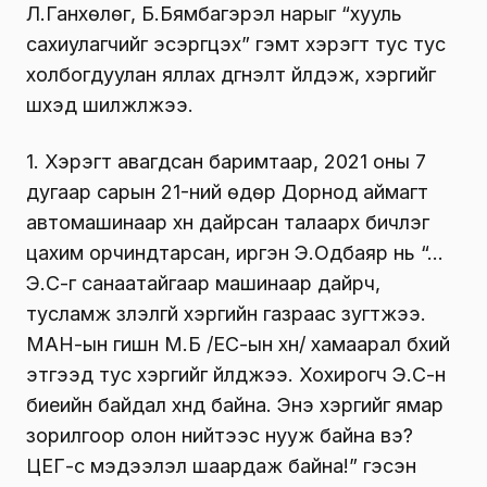
Л.Ганхөлөг, Б.Бямбагэрэл нарыг “хууль
сахиулагчийг эсэргүүцэх” гэмт хэрэгт тус тус
холбогдуулан яллах дүгнэлт үйлдэж, хэргийг
шүүхэд шилжүүлжээ.
1. Хэрэгт авагдсан баримтаар, 2021 оны 7
дугаар сарын 21-ний өдөр Дорнод аймагт
автомашинаар хүн дайрсан талаарх бичлэг
цахим орчиндтарсан, иргэн Э.Одбаяр нь “…
Э.С-г санаатайгаар машинаар дайрч,
тусламж үзүүлэлгүй хэргийн газраас зугтжээ.
МАН-ын гишүүн М.Б /ЕС-ын хүн/ хамаарал бүхий
этгээд тус хэргийг үйлджээ. Хохирогч Э.С-н
биеийн байдал хүнд байна. Энэ хэргийг ямар
зорилгоор олон нийтээс нууж байна вэ?
ЦЕГ-с мэдээлэл шаардаж байна!” гэсэн