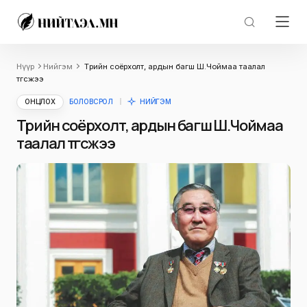
Нүүр
Нийгэм
Төрийн соёрхолт, ардын багш Ш.Чоймаа таалал
төгсжээ
ОНЦЛОХ
БОЛОВСРОЛ
НИЙГЭМ
Төрийн соёрхолт, ардын багш Ш.Чоймаа
таалал төгсжээ