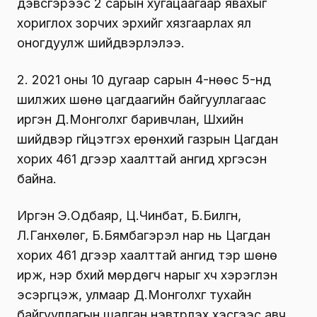
дэвсгэрээс 2 сарын хугацаагаар явахыг
хориглох зорчих эрхийг хязгаарлах ял
оногдуулж шийдвэрлэлээ.
2. 2021 оны 10 дугаар сарын 4-нөөс 5-нд
шилжих шөнө цагдаагийн байгууллагаас
иргэн Д.Монголхүүг баривчлан, Шүүхийн
шийдвэр гүйцэтгэх ерөнхий газрын Цагдан
хорих 461 дүгээр хаалттай ангид хүргэсэн
байна.
Иргэн Э.Одбаяр, Ц.Чинбат, Б.Билгүүн,
Л.Ганхөлөг, Б.Бямбагэрэл нар нь Цагдан
хорих 461 дүгээр хаалттай ангид тэр шөнө
ирж, нэр бүхий мөрдөгч нарыг хүч хэрэглэн
эсэргүүцэж, улмаар Д.Монголхүүг тухайн
байгууллагын шалган нэвтрүүлэх хэсгээс авч