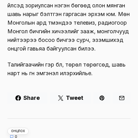
үйлсэд зориулсан нэгэн бөгөөд олон мянган
шавь нарыг бэлтгэн гаргасан эрхэм юм. Мөн
Монголын ард түмэндээ телевиз, радиогоор
Монгол бичгийн хичээлийг зааж, монголчууд
нийтээрээ босоо бичгээ сурч, эзэмшихэд
онцгой гавьяа байгуулсан билээ.
Талийгаачийн гэр бүл, төрөл төрөгсөд, шавь
нарт нь гүн эмгэнэл илэрхийлье.
Share
Tweet
ОНЦЛОХ
0