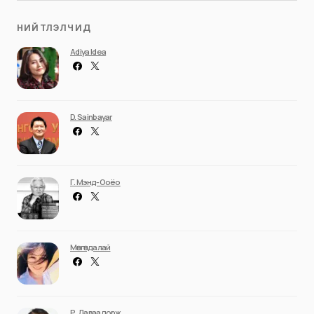
НИЙТЛЭЛЧИД
Adiya Idea
D. Sainbayar
Г. Мэнд-Ооёо
Мөнгөндалай
Р. Даваадорж