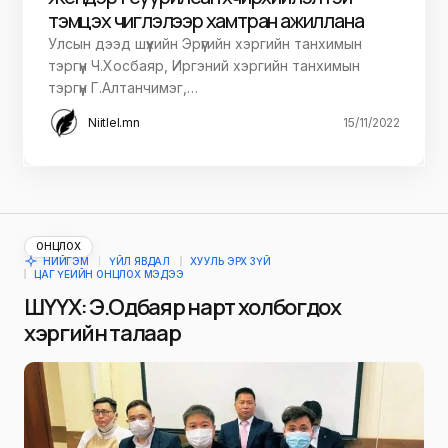
тэмцэх чиглэлээр хамтран ажиллана
Улсын дээд шүүхийн Эрүүгийн хэргийн танхимын
тэргүүн Ч.Хосбаяр, Иргэний хэргийн танхимын
тэргүүн Г.Алтанчимэг,…
Niitlel.mn
15/11/2022
ОНЦЛОХ
НИЙГЭМ
ҮЙЛ ЯВДАЛ
ХУУЛЬ ЭРХ ЗҮЙ
ЦАГ ҮЕИЙН ОНЦЛОХ МЭДЭЭ
ШҮҮХ: Э.Одбаяр нарт холбогдох
хэргийн талаар