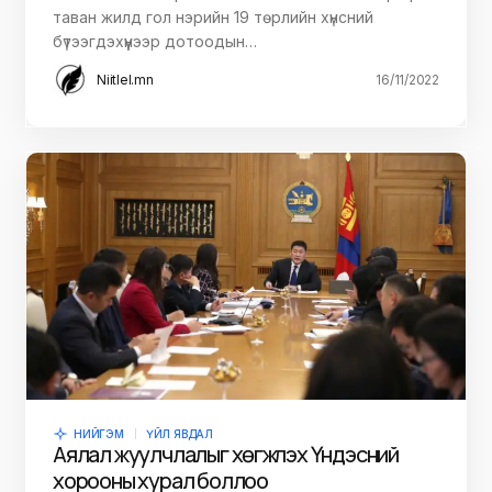
таван жилд гол нэрийн 19 төрлийн хүнсний
бүтээгдэхүүнээр дотоодын…
Niitlel.mn
16/11/2022
НИЙГЭМ
ҮЙЛ ЯВДАЛ
Аялал жуулчлалыг хөгжүүлэх Үндэсний
хорооны хурал боллоо