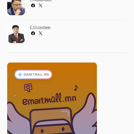
Ё. Отгонбаяр
EMARTMALL.MN