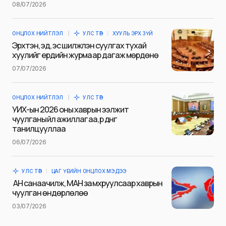
08/07/2026
ОНЦЛОХ НИЙТЛЭЛ
УЛС ТӨР
ХУУЛЬ ЭРХ ЗҮЙ
E-mail
*
Эрхтэн, эд, эс шилжүүлэн суулгах тухай
хуулийг ердийн журмаар дагаж мөрдөнө
07/07/2026
Сэтгэгдэл
*
ОНЦЛОХ НИЙТЛЭЛ
УЛС ТӨР
УИХ-ын 2026 оны хаврын ээлжит
чуулганы үйл ажиллагаа, үр дүнг
танилцууллаа
06/07/2026
Save my name and e-mail in this browser for the next
time I comment.
УЛС ТӨР
ЦАГ ҮЕИЙН ОНЦЛОХ МЭДЭЭ
Илгээх
АН санаачилж, МАН замхруулсаар хаврын
чуулган өндөрлөлөө
03/07/2026