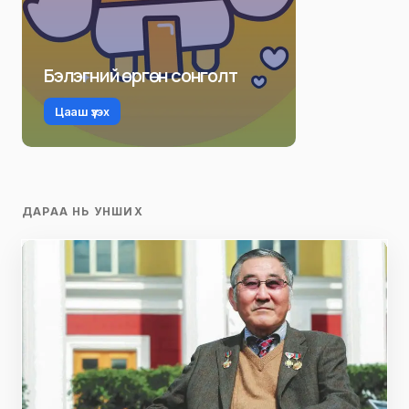
Бэлэгний өргөн сонголт
Цааш үзэх
ДАРАА НЬ УНШИХ