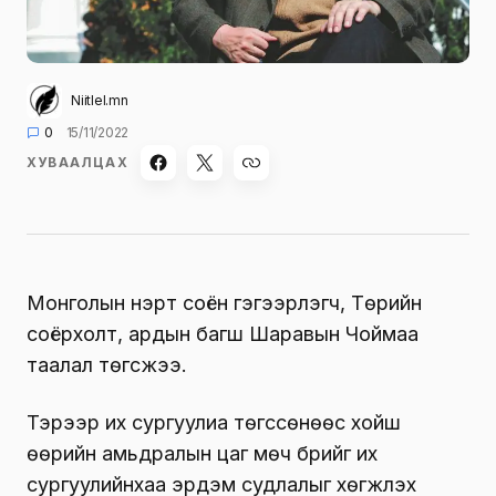
Niitlel.mn
0
15/11/2022
ХУВААЛЦАХ
Монголын нэрт соён гэгээрүүлэгч, Төрийн
соёрхолт, ардын багш Шаравын Чоймаа
таалал төгсжээ.
Тэрээр их сургуулиа төгссөнөөс хойш
өөрийн амьдралын цаг мөч бүрийг их
сургуулийнхаа эрдэм судлалыг хөгжүүлэх