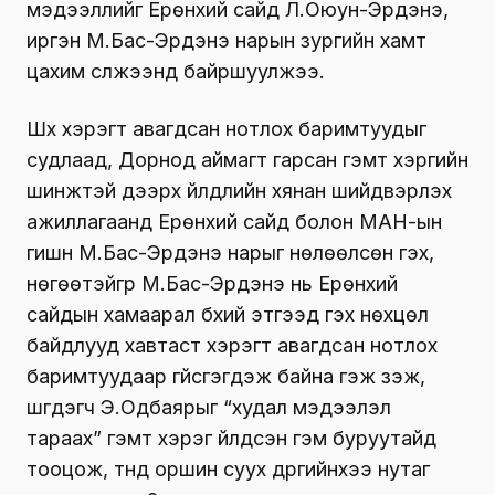
мэдээллийг Ерөнхий сайд Л.Оюун-Эрдэнэ,
иргэн М.Бас-Эрдэнэ нарын зургийн хамт
цахим сүлжээнд байршуулжээ.
Шүүх хэрэгт авагдсан нотлох баримтуудыг
судлаад, Дорнод аймагт гарсан гэмт хэргийн
шинжтэй дээрх үйлдлийн хянан шийдвэрлэх
ажиллагаанд Ерөнхий сайд болон МАН-ын
гишүүн М.Бас-Эрдэнэ нарыг нөлөөлсөн гэх,
нөгөөтэйгүүр М.Бас-Эрдэнэ нь Ерөнхий
сайдын хамаарал бүхий этгээд гэх нөхцөл
байдлууд хавтаст хэрэгт авагдсан нотлох
баримтуудаар үгүйсгэгдэж байна гэж үзэж,
шүүгдэгч Э.Одбаярыг “худал мэдээлэл
тараах” гэмт хэрэг үйлдсэн гэм буруутайд
тооцож, түүнд оршин суух дүүргийнхээ нутаг