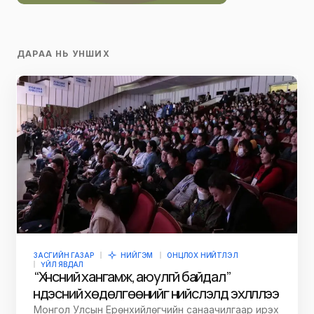
ДАРАА НЬ УНШИХ
ЗАСГИЙН ГАЗАР
НИЙГЭМ
ОНЦЛОХ НИЙТЛЭЛ
ҮЙЛ ЯВДАЛ
“Хүнсний хангамж, аюулгүй байдал”
үндэсний хөдөлгөөнийг нийслэлд эхлүүллээ
Монгол Улсын Ерөнхийлөгчийн санаачилгаар ирэх