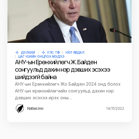
ДЭЛХИЙ
УЛС ТӨР
ҮЙЛ ЯВДАЛ
ЦАГ ҮЕИЙН ОНЦЛОХ МЭДЭЭ
АНУ-ын Ерөнхийлөгч Ж.Байден
сонгуульд дахин нэр дэвших эсэхээ
шийдээгүй байна
АНУ-ын Ерөнхийлөгч Жо Байден 2024 онд болох
АНУ-ын ерөнхийлөгчийн сонгуульд дахин нэр
дэвших эсэхээ ирэх оны…
Niitlel.mn
14/11/2022