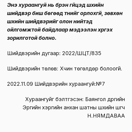
Энэ хураангуй нь бүрэн гүйцэд шүүхийн
шийдвэр биш бөгөөд түүнийг орлохгүй, зөвхөн
шүүхийн шийдвэрийг олон нийтэд
ойлгомжтой байдлаар мэдээлэн хүргэх
зорилготой болно.
Шийдвэрийн дугаар: 2022/ШЦТ/835
Шийдвэрийн төлөв: Хүчин төгөлдөр болоогүй.
2022.11.09 Шийдвэрийн хураангуй:№7
Хураангуйг бэлтгэсэн: Баянгол дүүргийн
Эрүүгийн хэргийн анхан шатны шүүхийн шүүгч
Н.НЯМДАВАА