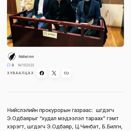
Niitlel.mn
0
14/11/2022
ХУВААЛЦАХ
Нийслэлийн прокурорын газраас: шүүгдэгч
Э.Одбаярыг “худал мэдээлэл тараах” гэмт
хэрэгт, шүүгдэгч Э.Одбаяр, Ц.Чинбат, Б.Билгүүн,