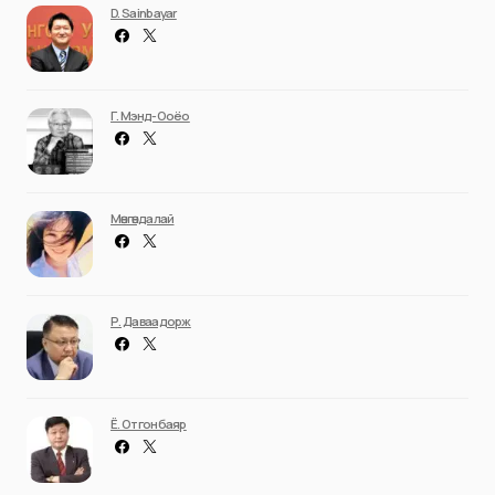
D. Sainbayar
Г. Мэнд-Ооёо
Мөнгөндалай
Р. Даваадорж
Ё. Отгонбаяр