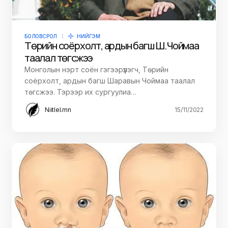
БОЛОВСРОЛ
НИЙГЭМ
Төрийн соёрхолт, ардын багш Ш.Чоймаа
таалал төгсжээ
Монголын нэрт соён гэгээрүүлэгч, Төрийн
соёрхолт, ардын багш Шаравын Чоймаа таалал
төгсжээ. Тэрээр их сургуулиа…
Niitlel.mn
15/11/2022