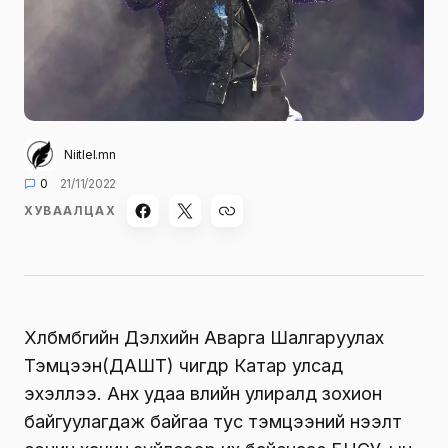
Niitlel.mn
0
21/11/2022
ХУВААЛЦАХ
Хөлбөмбөгийн Дэлхийн Аварга Шалгаруулах
Тэмцээн(ДАШТ) өчигдөр Катар улсад
эхэллээ. Анх удаа өвлийн улиралд зохион
байгуулагдаж байгаа тус тэмцээний нээлт