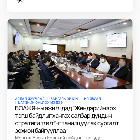
АЯЛАЛ ЖУУЧЛАЛ
БАЙГАЛЬ ОРЧИН
ҮЙЛ ЯВДАЛ
ЦАГ ҮЕИЙН ОНЦЛОХ МЭДЭЭ
БОАЖЯ-ны ажилчдад “Жендэрийн эрх
тэгш байдлыг хангах салбар дундын
стратеги төлөвлөгөө”-г танилцуулах сургалт
зохион байгууллаа
Монгол Улсын Ерөнхий сайдын тэргүүлдэг