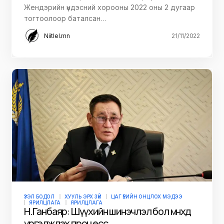
Жендэрийн үндэсний хорооны 2022 оны 2 дугаар
тогтоолоор баталсан…
Niitlel.mn
21/11/2022
ҮЗЭЛ БОДОЛ
ХУУЛЬ ЭРХ ЗҮЙ
ЦАГ ҮЕИЙН ОНЦЛОХ МЭДЭЭ
ЯРИЛЦЛАГА
ЯРИЛЦЛАГА
Н.Ганбаяр: Шүүхийн шинэчлэл бол мөнхөд
үргэлжлэх процесс