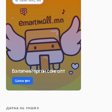
EMARTMALL.MN
Бэлэгний өргөн сонголт
Цааш үзэх
ДАРАА НЬ УНШИХ