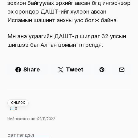
зохион байгуулах эрхийг авсан бөгөөд ингэснээр
эх орондоо ДАШТ-ийг хүлээн авсан
Исламын шашинт анхны улс болж байна.
Мөн энэ удаагийн ДАШТ-д шилдэг 32 улсын
шигшээ баг Алтан цомын төлөө өрсөлдөнө.
Share
Tweet
ОНЦЛОХ
0
Нийтлэсэн огноо
21/11/2022
СЭТГЭГДЭЛ