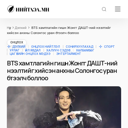
Нүүр
Дэлхий
BTS хамтлагийн гишүүн Жонгүг ДАШТ-ний нээлтийг
хийсэн анхны Солонгос уран бүтээлч боллоо
ОНЦЛОХ
ДЭЛХИЙ
ОНЦЛОХ НИЙТЛЭЛ
СОНИРХУУЛАХАД
СПОРТ
УРЛАГ
ҮЙЛ ЯВДАЛ
ХАЛУУН СЭДЭВ
ХӨЛБӨМБӨГ
ЦАГ ҮЕИЙН ОНЦЛОХ МЭДЭЭ
ЭНТЕРТАЙМЕНТ
BTS хамтлагийн гишүүн Жонгүг ДАШТ-ний
нээлтийг хийсэн анхны Солонгос уран
бүтээлч боллоо