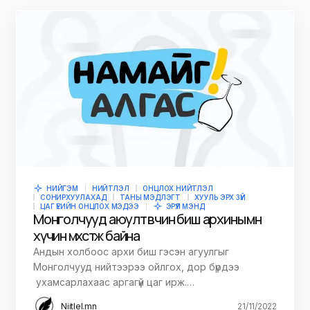
НИЙГЭМ
НИЙТЛЭЛ
ОНЦЛОХ НИЙТЛЭЛ
СОНИРХУУЛАХАД
ТАНЫ МЭДЛЭГТ
ХУУЛЬ ЭРХ ЗҮЙ
ЦАГ ҮЕИЙН ОНЦЛОХ МЭДЭЭ
ЭРҮҮЛ МЭНД
Монголчууд аюулт өвчин биш архины өмнө
хүчин мөхөстөж байна
Андын холбоос архи биш гэсэн агуулгыг
Монголчууд нийтээрээ ойлгох, дор бүрдээ
ухамсарлахаас аргагүй цаг ирж.…
Niitlel.mn
21/11/2022