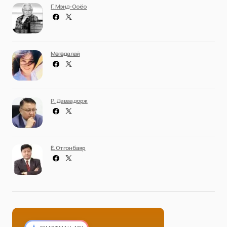
Г. Мэнд-Ооёо
Мөнгөндалай
Р. Даваадорж
Ё. Отгонбаяр