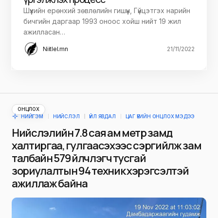
Шүүхийн ерөнхий зөвлөлийн гишүүн, Гүйцэтгэх нарийн
бичгийн даргаар 1993 оноос хойш нийт 19 жил
ажилласан…
Niitlel.mn
21/11/2022
ОНЦЛОХ
НИЙГЭМ
НИЙСЛЭЛ
ҮЙЛ ЯВДАЛ
ЦАГ ҮЕИЙН ОНЦЛОХ МЭДЭЭ
Нийслэлийн 7.8 сая ам метр замд
халтиргаа, гулгаа үүсэхээс сэргийлж зам
талбайн 579 үйлчлэгч тусгай
зориулалтын 94 техник хэрэгсэлтэй
ажиллаж байна