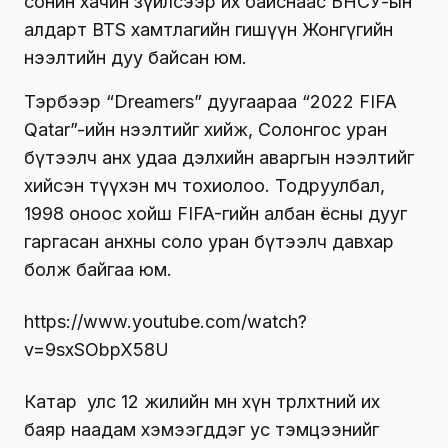
сонин хачин зүйлсээр их байснаас БНСУ-ын
алдарт BTS хамтлагийн гишүүн Жонгүгийн
нээлтийн дуу байсан юм.
Тэрбээр “Dreamers” дуугаараа “2022 FIFA
Qatar”-ийн нээлтийг хийж, Солонгос уран
бүтээлч анх удаа дэлхийн аваргын нээлтийг
хийсэн түүхэн мөч тохиолоо. Тодруулбал,
1998 оноос хойш FIFA-гийн албан ёсны дууг
гаргасан анхны соло уран бүтээлч давхар
болж байгаа юм.
https://www.youtube.com/watch?
v=9sxSObpX58U
Катар улс 12 жилийн өмнө хүн төрөлхтний их
баяр наадам хэмээгддэг ус тэмцээнийг