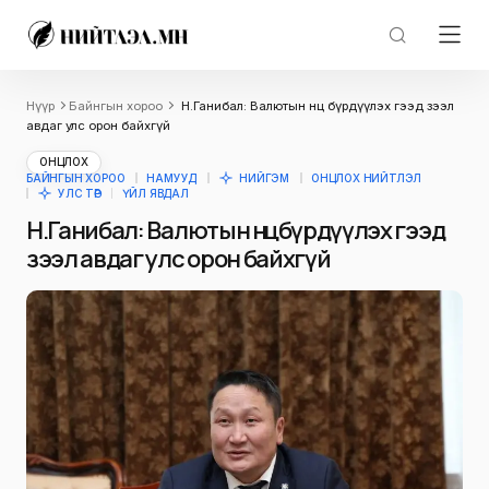
Нүүр
Байнгын хороо
Н.Ганибал: Валютын нөөцөө бүрдүүлэх гээд зээл
авдаг улс орон байхгүй
ОНЦЛОХ
БАЙНГЫН ХОРОО
НАМУУД
НИЙГЭМ
ОНЦЛОХ НИЙТЛЭЛ
УЛС ТӨР
ҮЙЛ ЯВДАЛ
Н.Ганибал: Валютын нөөцөө бүрдүүлэх гээд
зээл авдаг улс орон байхгүй