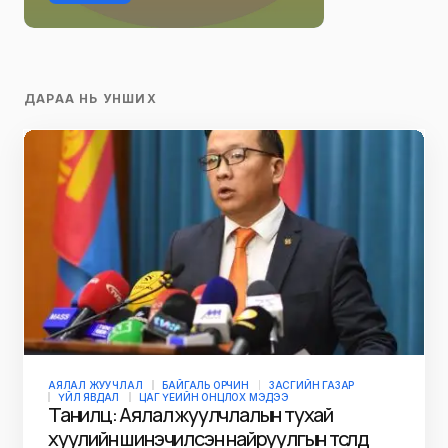
ДАРАА НЬ УНШИХ
АЯЛАЛ ЖУУЧЛАЛ
БАЙГАЛЬ ОРЧИН
ЗАСГИЙН ГАЗАР
ҮЙЛ ЯВДАЛ
ЦАГ ҮЕИЙН ОНЦЛОХ МЭДЭЭ
Танилц: Аялал жуулчлалын тухай
хуулийн шинэчилсэн найруулгын төсөлд