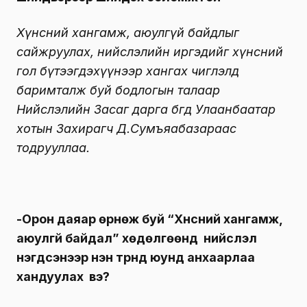
Хүнсний хангамж, аюулгүй байдлыг
сайжруулах, нийслэлийн иргэдийг хүнсний
гол бүтээгдэхүүнээр хангах чиглэлд
баримталж буй бодлогын талаар
Нийслэлийн Засаг дарга бөгөөд Улаанбаатар
хотын Захирагч Д.Сумъяабазараас
тодрууллаа.
-Орон даяар өрнөж буй “Хүнсний хангамж,
аюулгүй байдал” хөдөлгөөнд нийслэл
нэгдсэнээр нэн түрүүнд юунд анхаарлаа
хандуулах вэ?