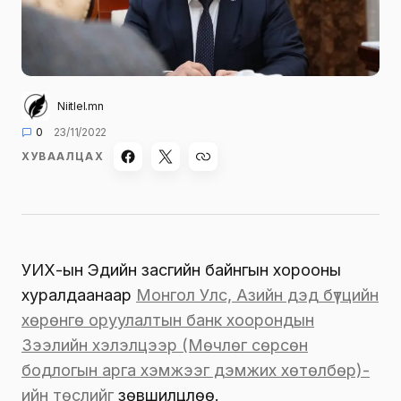
Niitlel.mn
0
23/11/2022
ХУВААЛЦАХ
УИХ-ын Эдийн засгийн байнгын хорооны
хуралдаанаар
Монгол Улс, Азийн дэд бүтцийн
хөрөнгө оруулалтын банк хоорондын
Зээлийн хэлэлцээр (Мөчлөг сөрсөн
бодлогын арга хэмжээг дэмжих хөтөлбөр)-
ийн төслийг
зөвшилцлөө.