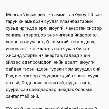
Монгол Улсын нийт хүн амын тал буюу 1.6 сая
гаруй хүн амьдран суудаг Улаанбаатарын
хувьд иргэдээ эрүүл, аюулгүй, чанартай хүнсээр
хангахын зэрэгцээ энэ чиглэлд үйлдвэрлэл,
хөрөнгө оруулалт, бүтээмжийг нэмэгдүүлэх,
инновацыг хөгжүүлэх нь нэн чухал билээ.
Хүнсэнд улирлын чанартай, гадаад хүчин
зүйлээс үүсдэг хомсдол, үнийн өсөлт, аюулгүй
байдал гэсэн үндсэн гурван том асуудал бий.
Гэхдээ эдгээр асуудлыг эдийн засаг, хууль
эрх зүй, бодлогын оновчтой, судалгаанд
суурилсан шийдвэрээр шийдэх боломж
хангалттай бий.
“Хүнсний хангамж, аюулгүй байдал” үндэсний