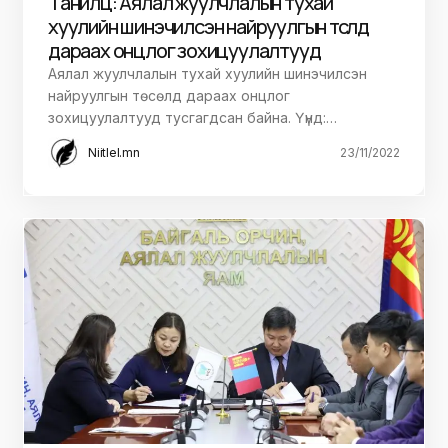
Танилц: Аялал жуулчлалын тухай
хуулийн шинэчилсэн найруулгын төсөлд
дараах онцлог зохицуулалтууд
Аялал жуулчлалын тухай хуулийн шинэчилсэн
найруулгын төсөлд дараах онцлог
зохицуулалтууд тусгагдсан байна. Үүнд:…
Niitlel.mn
23/11/2022