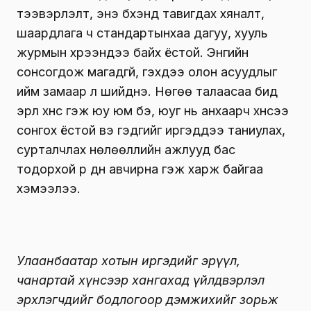
тээвэрлэлт, энэ бүхэнд тавигдах хяналт,
шаардлага ч стандартынхаа дагуу, хууль
журмын хүрээндээ байх ёстой. Энгийн
сонсогдож магадгүй, гэхдээ олон асуудлыг
ийм замаар л шийднэ. Нөгөө талаасаа бид
эрүүл хүнс гэж юу юм бэ, юуг нь анхаарч хүнсээ
сонгох ёстой вэ гэдгийг иргэддээ таниулах,
сурталчлах нөлөөллийн ажлууд бас
тодорхой үр дүн авчирна гэж харж байгаа
хэмээлээ.
Улаанбаатар хотын иргэдийг эрүүл,
чанартай хүнсээр хангахад үйлдвэрлэл
эрхлэгчдийг бодлогоор дэмжихийг зорьж