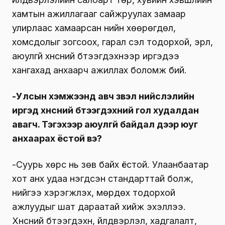
хамтын ажиллагааг сайжруулах замаар
улирлаас хамаарсан үнийн хөөрөгдөл,
хомсдолыг зогсоох, гарал үүсэл тодорхой, эрүүл,
аюулгүй хүнсний бүтээгдэхүүнээр иргэдээ
хангахад анхаарч ажиллах боломж бий.
-Улсын хэмжээнд авч үзвэл нийслэлийн
иргэд хүнсний бүтээгдэхүүний гол худалдан
авагч. Тэгэхээр аюулгүй байдал дээр юуг
анхаарах ёстой вэ?
-Суурь хөрс нь зөв байх ёстой. Улаанбаатар
хот анх удаа нэгдсэн стандарттай болж,
үүнийгээ хэрэгжүүлэх, мөрдөх тодорхой
ажлуудыг шат дараатай хийж эхэллээ.
Хүнсний бүтээгдэхүүн, үйлдвэрлэл, хадгалалт,