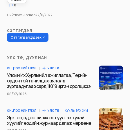
0
Нийтлэсэн огноо
22/11/2022
СЭТГЭГДЭЛ
Сэтгэгдэл үлдээх
УЛС ТӨР, ДУУЛИАН
Таны имэйл хаягийг нийтлэхгүй.
ОНЦЛОХ НИЙТЛЭЛ
УЛС ТӨР
Шаардлагатай талбаруудыг
*
гэж
Улсын Их Хурлын үйл ажиллагаа, Төрийн
тэмдэглэсэн
ордонтой танилцах аялалд
зургаадугаар сард 11019 иргэн оролцжээ
Name
*
08/07/2026
ОНЦЛОХ НИЙТЛЭЛ
УЛС ТӨР
ХУУЛЬ ЭРХ ЗҮЙ
E-mail
*
Эрхтэн, эд, эс шилжүүлэн суулгах тухай
хуулийг ердийн журмаар дагаж мөрдөнө