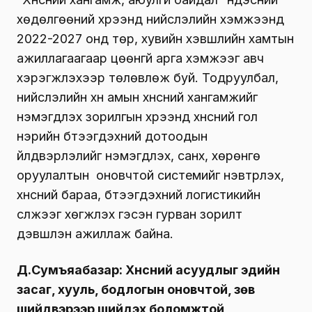
хөдөлгөөний хүрээнд нийслэлийн хэмжээнд
2022-2027 онд төр, хувийн хэвшлийн хамтын
ажиллагаагаар цөөнгүй арга хэмжээг авч
хэрэгжүүлэхээр төлөвлөж буй. Тодруулбал,
нийслэлийн хүн амын хүнсний хангамжийг
нэмэгдүүлэх зорилгын хүрээнд хүнсний гол
нэрийн бүтээгдэхүүний дотоодын
үйлдвэрлэлийг нэмэгдүүлэх, санхүү, хөрөнгө
оруулалтын оновчтой системийг нэвтрүүлэх,
хүнсний бараа, бүтээгдэхүүний логистикийн
сүлжээг хөгжүүлэх гэсэн гурван зорилт
дэвшүүлэн ажиллаж байна.
Д.Сумъяабазар: Хүнсний асуудлыг эдийн
засаг, хууль, бодлогын оновчтой, зөв
шийдвэрээр шийдэх боломжтой