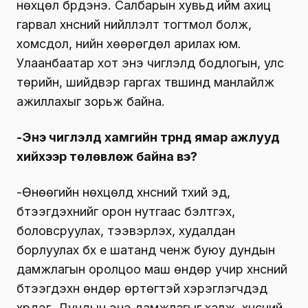
нөхцөл бүрдэнэ. Салбарын хувьд ийм ахиц
гарвал хүнсний нийлүүлэлт тогтмол болж,
хомсдол, үнийн хөөрөгдөл арилах юм.
Улаанбаатар хот энэ чиглэлд бодлогын, улс
төрийн, шийдвэр гаргах түвшинд манлайлж
ажиллахыг зорьж байна.
-Энэ чиглэлд хамгийн түрүүнд ямар ажлууд
хийхээр төлөвлөж байна вэ?
-Өнөөгийн нөхцөлд хүнсний түүхий эд,
бүтээгдэхүүнийг орон нутгаас бэлтгэх,
боловсруулах, тээвэрлэх, худалдан
борлуулах бүх үе шатанд ченж буюу дундын
дамжлагын оролцоо маш өндөр учир хүнсний
бүтээгдэхүүн өндөр өртөгтэй хэрэглэгчдэд
хүрдэг. Дундын энэ дамжлагыг халж, хүнсний