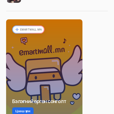
EMARTMALL.MN
Бэлэгний өргөн сонголт
Цааш үзэх