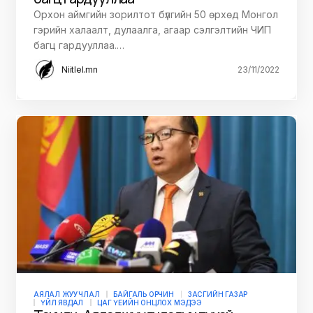
Орхон аймгийн зорилтот бүлгийн 50 өрхөд Монгол
гэрийн халаалт, дулаалга, агаар сэлгэлтийн ЧИП
багц гардууллаа.…
Niitlel.mn
23/11/2022
АЯЛАЛ ЖУУЧЛАЛ
БАЙГАЛЬ ОРЧИН
ЗАСГИЙН ГАЗАР
ҮЙЛ ЯВДАЛ
ЦАГ ҮЕИЙН ОНЦЛОХ МЭДЭЭ