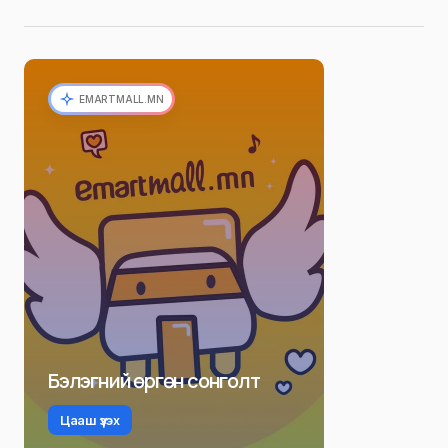
EMARTMALL.MN
Бэлэгний өргөн сонголт
Цааш үзэх