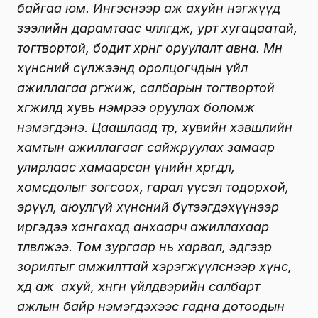
байгаа юм. Ингэснээр аж ахуйн нэгжүүд
зээлийн дарамтаас чөлөөлөгдөж, урт хугацаатай,
тогтвортой, бодит хөрөнгө оруулалт авна. Мөн
хүнсний сүлжээнд оролцогчдын үйл
ажиллагаа өргөжиж, салбарын тогтвортой
хөгжилд хувь нэмрээ оруулах боломж
нэмэгдэнэ. Цаашлаад төр, хувийн хэвшлийн
хамтын ажиллагааг сайжруулах замаар
улирлаас хамаарсан үнийн хөөрөгдөл,
хомсдолыг зогсоох, гарал үүсэл тодорхой,
эрүүл, аюулгүй хүнсний бүтээгдэхүүнээр
иргэдээ хангахад анхаарч ажиллахаар
төлөвлөжээ. Том зургаар нь харвал, эдгээр
зорилтыг амжилттай хэрэгжүүлснээр хүнс,
хөдөө аж ахуй, хөнгөн үйлдвэрийн салбарт
ажлын байр нэмэгдэхээс гадна дотоодын