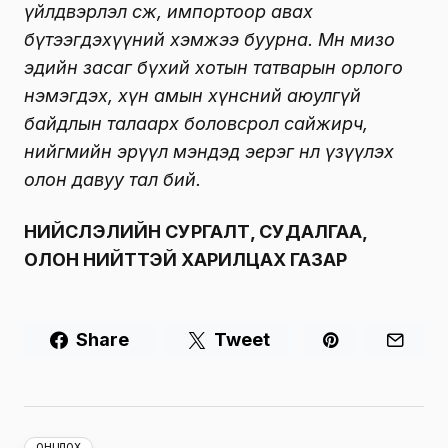
үйлдвэрлэл өсөж, импортоор авах
бүтээгдэхүүний хэмжээ буурна. Мөн мизо
эдийн засаг бүхий хотын татварын орлого
нэмэгдэх, хүн амын хүнсний аюулгүй
байдлын талаарх боловсрол сайжирч,
нийгмийн эрүүл мэндэд эерэг нөлөө үзүүлэх
олон давуу тал бий.
НИЙСЛЭЛИЙН СУРГАЛТ, СУДАЛГАА,
ОЛОН НИЙТТЭЙ ХАРИЛЦАХ ГАЗАР
Share
Tweet
ОНЦЛОХ