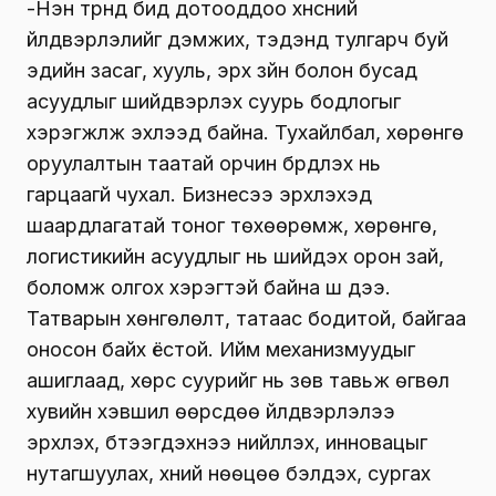
-Нэн түрүүнд бид дотооддоо хүнсний
үйлдвэрлэлийг дэмжих, тэдэнд тулгарч буй
эдийн засаг, хууль, эрх зүйн болон бусад
асуудлыг шийдвэрлэх суурь бодлогыг
хэрэгжүүлж эхлээд байна. Тухайлбал, хөрөнгө
оруулалтын таатай орчин бүрдүүлэх нь
гарцаагүй чухал. Бизнесээ эрхлэхэд
шаардлагатай тоног төхөөрөмж, хөрөнгө,
логистикийн асуудлыг нь шийдэх орон зай,
боломж олгох хэрэгтэй байна шүү дээ.
Татварын хөнгөлөлт, татаас бодитой, байгаа
оносон байх ёстой. Ийм механизмуудыг
ашиглаад, хөрс суурийг нь зөв тавьж өгвөл
хувийн хэвшил өөрсдөө үйлдвэрлэлээ
эрхлэх, бүтээгдэхүүнээ нийлүүлэх, инновацыг
нутагшуулах, хүний нөөцөө бэлдэх, сургах