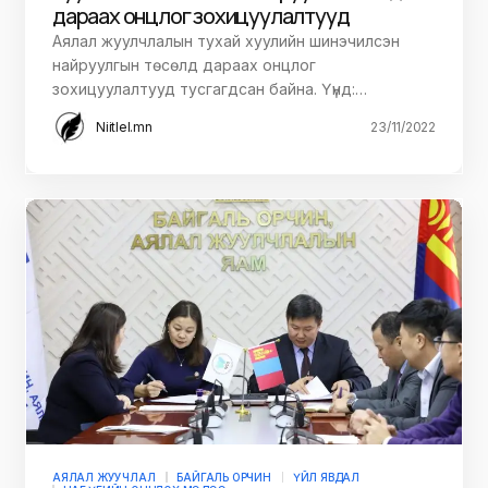
дараах онцлог зохицуулалтууд
Аялал жуулчлалын тухай хуулийн шинэчилсэн
найруулгын төсөлд дараах онцлог
зохицуулалтууд тусгагдсан байна. Үүнд:…
Niitlel.mn
23/11/2022
АЯЛАЛ ЖУУЧЛАЛ
БАЙГАЛЬ ОРЧИН
ҮЙЛ ЯВДАЛ