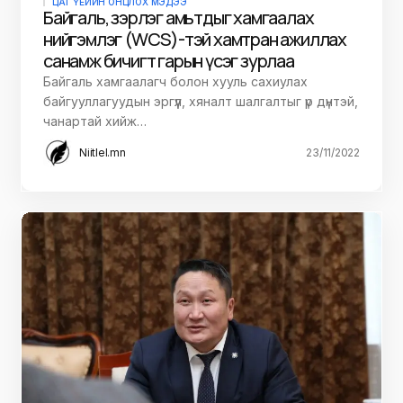
ЦАГ ҮЕИЙН ОНЦЛОХ МЭДЭЭ
Байгаль, зэрлэг амьтдыг хамгаалах
нийгэмлэг (WCS)-тэй хамтран ажиллах
санамж бичигт гарын үсэг зурлаа
Байгаль хамгаалагч болон хууль сахиулах
байгууллагуудын эргүүл, хяналт шалгалтыг үр дүнтэй,
чанартай хийж…
Niitlel.mn
23/11/2022