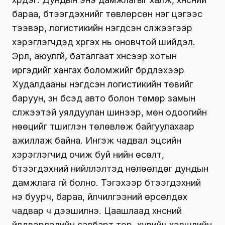
бараа, бүтээгдэхүүнийг төвлөрсөн нэг цэгээс
тээвэр, логистикийн нэгдсэн сүлжээгээр
хэрэглэгчдэд хүргэх нь оновчтой шийдэл.
Эрүүл, аюулгүй, баталгаат хүнсээр хотын
иргэдийг хангах боломжийг бүрдүүлэхээр
Худалдааны нэгдсэн логистикийн төвийг
баруун, зүүн бүсэд авто болон төмөр замын
сүлжээтэй уялдуулан шинээр, мөн одоогийн
нөөцийг түшиглэн төлөвлөж байгуулахаар
ажиллаж байна. Ингэж чадвал эцсийн
хэрэглэгчид очиж буй үнийн өсөлт,
бүтээгдэхүүний нийлүүлэлтэд нөлөөлдөг дундын
дамжлага үгүй болно. Тэгэхээр бүтээгдэхүүний
үнэ буурч, бараа, үйлчилгээний өрсөлдөх
чадвар ч дээшилнэ. Цаашлаад хүнсний
үйлдвэрлэлийн салбарт төр, хувийн хэвшлийн