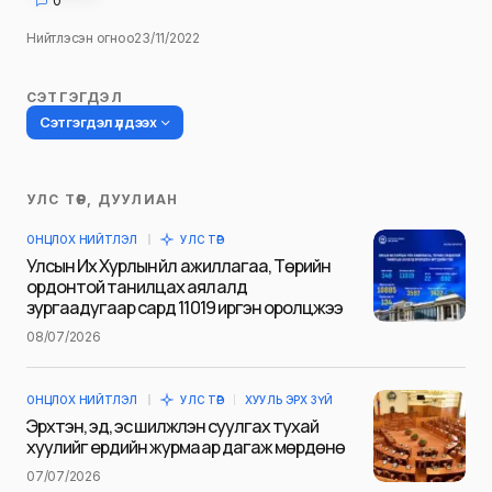
0
Нийтлэсэн огноо
23/11/2022
СЭТГЭГДЭЛ
Сэтгэгдэл үлдээх
УЛС ТӨР, ДУУЛИАН
Таны имэйл хаягийг нийтлэхгүй.
ОНЦЛОХ НИЙТЛЭЛ
УЛС ТӨР
Шаардлагатай талбаруудыг
*
гэж
Улсын Их Хурлын үйл ажиллагаа, Төрийн
тэмдэглэсэн
ордонтой танилцах аялалд
зургаадугаар сард 11019 иргэн оролцжээ
Name
*
08/07/2026
ОНЦЛОХ НИЙТЛЭЛ
УЛС ТӨР
ХУУЛЬ ЭРХ ЗҮЙ
E-mail
*
Эрхтэн, эд, эс шилжүүлэн суулгах тухай
хуулийг ердийн журмаар дагаж мөрдөнө
07/07/2026