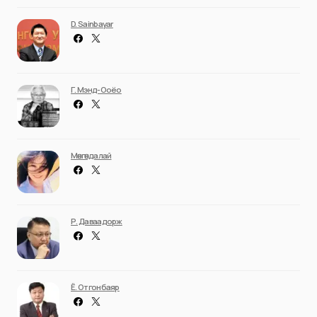
D. Sainbayar
Г. Мэнд-Ооёо
Мөнгөндалай
Р. Даваадорж
Ё. Отгонбаяр