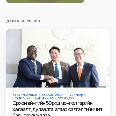
ДАРАА НЬ УНШИХ
АЯЛАЛ ЖУУЧЛАЛ
БАЙГАЛЬ ОРЧИН
ҮЙЛ ЯВДАЛ
ХАРИЛЦАА
ЦАГ ҮЕИЙН ОНЦЛОХ МЭДЭЭ
Орхон аймгийн 50 өрхөд монгол гэрийн
халаалт, дулаалга, агаар сэлгэлтийн чип
багц гардууллаа