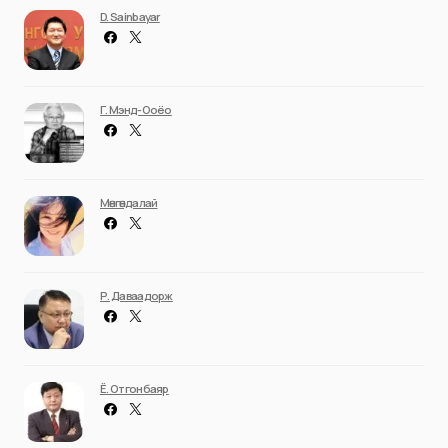
D. Sainbayar
Г. Мэнд-Ооёо
Мөнгөндалай
Р. Даваадорж
Ё. Отгонбаяр