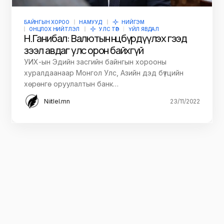
БАЙНГЫН ХОРОО
НАМУУД
НИЙГЭМ
ОНЦЛОХ НИЙТЛЭЛ
УЛС ТӨР
ҮЙЛ ЯВДАЛ
Н.Ганибал: Валютын нөөцөө бүрдүүлэх гээд
зээл авдаг улс орон байхгүй
УИХ-ын Эдийн засгийн байнгын хорооны
хуралдаанаар Монгол Улс, Азийн дэд бүтцийн
хөрөнгө оруулалтын банк…
Niitlel.mn
23/11/2022