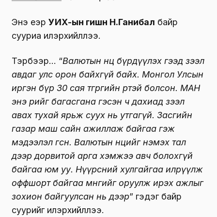
Энэ үеэр
УИХ-ын гишүүн Н.Ганибал
байр
сууриа илэрхийллээ.
Тэрбээр… “
Валютын нөөцөө бүрдүүлэх гээд зээл
авдаг улс орон байхгүй байх. Монгол Улсын
иргэн бүр 30 сая төгрөгийн өртэй болсон. МАН
энэ өрийг багасгана гэсэн ч дахиад зээл
авах тухай ярьж суух нь утгагүй. Засгийн
газар маш сайн ажиллаж байгаа гэж
мэдээлэл өгсөн. Валютын нөөцийг нэмэх тал
дээр дорвитой арга хэмжээ авч болохгүй
байгаа юм уу. Нүүрсний хулгайгаа илрүүлж
оффшорт байгаа мөнгийг оруулж ирэх ажлыг
зохион байгуулсан нь дээр
” гэдэг байр
суурийг илэрхийллээ.