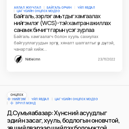
АЯЛАЛ ЖУУЧЛАЛ
БАЙГАЛЬ ОРЧИН
ҮЙЛ ЯВДАЛ
ЦАГ ҮЕИЙН ОНЦЛОХ МЭДЭЭ
Байгаль, зэрлэг амьтдыг хамгаалах
нийгэмлэг (WCS)-тэй хамтран ажиллах
санамж бичигт гарын үсэг зурлаа
Байгаль хамгаалагч болон хууль сахиулах
байгууллагуудын эргүүл, хяналт шалгалтыг үр дүнтэй,
чанартай хийж…
Niitlel.mn
23/11/2022
ОНЦЛОХ
НИЙГЭМ
ҮЙЛ ЯВДАЛ
ЦАГ ҮЕИЙН ОНЦЛОХ МЭДЭЭ
ЭРҮҮЛ МЭНД
Д.Сумъяабазар: Хүнсний асуудлыг
эдийн засаг, хууль, бодлогын оновчтой,
зөв шийдвэрээр шийдэх боломжтой