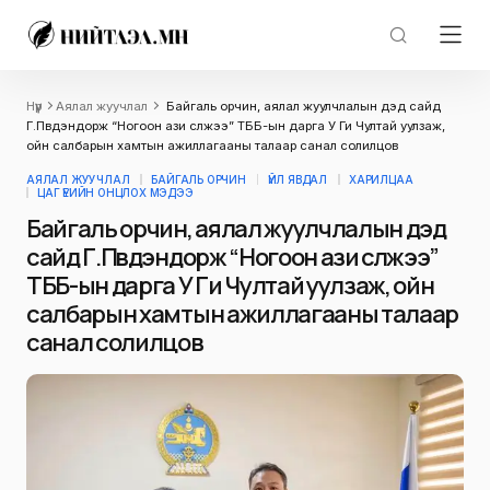
Нүүр
Аялал жуучлал
Байгаль орчин, аялал жуулчлалын дэд сайд
Г.Пүвдэндорж “Ногоон ази сүлжээ” ТББ-ын дарга У Ги Чултай уулзаж,
ойн салбарын хамтын ажиллагааны талаар санал солилцов
АЯЛАЛ ЖУУЧЛАЛ
БАЙГАЛЬ ОРЧИН
ҮЙЛ ЯВДАЛ
ХАРИЛЦАА
ЦАГ ҮЕИЙН ОНЦЛОХ МЭДЭЭ
Байгаль орчин, аялал жуулчлалын дэд
сайд Г.Пүвдэндорж “Ногоон ази сүлжээ”
ТББ-ын дарга У Ги Чултай уулзаж, ойн
салбарын хамтын ажиллагааны талаар
санал солилцов