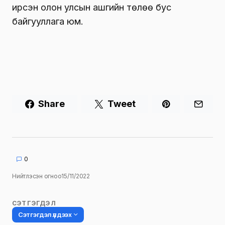
ирсэн олон улсын ашгийн төлөө бус
байгууллага юм.
Share
Tweet
0
Нийтлэсэн огноо
15/11/2022
СЭТГЭГДЭЛ
Сэтгэгдэл үлдээх