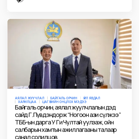
АЯЛАЛ ЖУУЧЛАЛ
БАЙГАЛЬ ОРЧИН
ҮЙЛ ЯВДАЛ
ХАРИЛЦАА
ЦАГ ҮЕИЙН ОНЦЛОХ МЭДЭЭ
Улаанбаатар хот болон тойруулан хийх
“арван зургаан хөв цөөрөм” төсөлд буцалтгүй
тусламжаар 1.000.000 хүртэлх
ам.долларыг зарцуулна
Цаашлаад тус төсөлд 3,000,000 орчим
ам.долларыг буцалтгүй тусламжаар зарцуулахад
дэмжин ажиллахаа илэрхийллээ.…
Niitlel.mn
15/11/2022