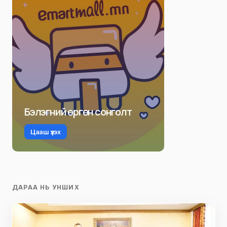
Р. Даваадорж
Ё. Отгонбаяр
EMARTMALL.MN