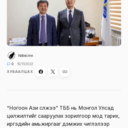
Niitlel.mn
0
15/11/2022
ХУВААЛЦАХ
“Ногоон Ази сүлжээ” ТББ нь Монгол Улсад
цөлжилтийг сааруулах зорилгоор мод тарих,
иргэдийн амьжиргааг дэмжих чиглэлээр