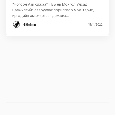
АЯЛАЛ ЖУУЧЛАЛ
БАЙГАЛЬ ОРЧИН
ҮЙЛ ЯВДАЛ
ХАРИЛЦАА
ЦАГ ҮЕИЙН ОНЦЛОХ МЭДЭЭ
Байгаль орчин, аялал жуулчлалын дэд
сайд Г.Пүвдэндорж “Ногоон ази сүлжээ”
ТББ-ын дарга У Ги Чултай уулзаж, ойн
салбарын хамтын ажиллагааны талаар
санал солилцов
“Ногоон Ази сүлжээ” ТББ нь Монгол Улсад
цөлжилтийг сааруулах зорилгоор мод тарих,
иргэдийн амьжиргааг дэмжих…