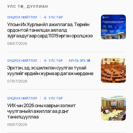
https://emd.gov.mn/news/207
Share
Tweet
ОНЦЛОХ
0
Нийтлэсэн огноо
14/11/2022
СЭТГЭГДЭЛ
Сэтгэгдэл үлдээх
УЛС ТӨР, ДУУЛИАН
Таны имэйл хаягийг нийтлэхгүй.
ОНЦЛОХ НИЙТЛЭЛ
УЛС ТӨР
Шаардлагатай талбаруудыг
*
гэж