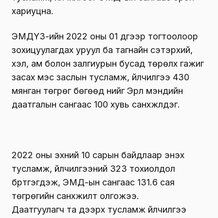
хариуцна.
ЭМДҮЗ-ийн 2022 оны 01 дүгээр тогтоолоор
зохицуулагдах уруул ба тагнайн сэтэрхий,
хэл, ам болон залгиурын бусад төрөлх гажиг
засах мэс заслын тусламж, үйлчилгээ 430
мянган төгрөг бөгөөд үүнийг Эрүүл мэндийн
даатгалын сангаас 100 хувь санхүүжүүлдэг.