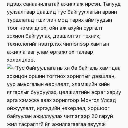
идэвх санаачилгатай ажиллаж ирсэн. Талууд
уулзалтаар цаашид тус байгууллагын арвин
туршлагад түшиглэн мод тарих аймгуудын
тоог нэмэгдүүлэх, ойн аж ахуйн сургалт
зохион байгуулах, дэвшилтэт техник,
технологийг нэвтрүүлэх чиглэлээр хамтын
ажиллагааг улам өргөжүүлэх талаар
хэлэлцлээ.
Тус байгууллага нь хүн ба байгаль хамтдаа
зохицон оршин тогтнох зорилтыг дэвшүүлэн,
уур амьсгалын өөрчлөлт, хүлэмжийн хийн
ялгарлыг бууруулах, цөлжилтийн эсрэг хариу
арга хэмжээ авах зорилгоор Монгол Улсад
ойжуулалт, иргэдийн нөхөрлөл, хоршоог
байгуулан ажиллуулах чиглэлээр 20 гаруй
жил тасралтгүй үйл ажиллагаагаа явуулж