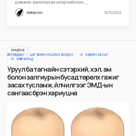
дэмжин ажиллахаа илэрхийллээ.…
Niitlel.mn
15/11/2022
ОНЦЛОХ
ҮЙЛ ЯВДАЛ
ЦАГ ҮЕИЙН ОНЦЛОХ МЭДЭЭ
ЭДИЙН ЗАСАГ
ЭРҮҮЛ МЭНД
Уруул ба тагнайн сэтэрхий, хэл, ам
болон залгиурын бусад төрөлх гажиг
засах тусламж, үйлчилгээг ЭМД-ын
сангаас бүрэн хариуцна