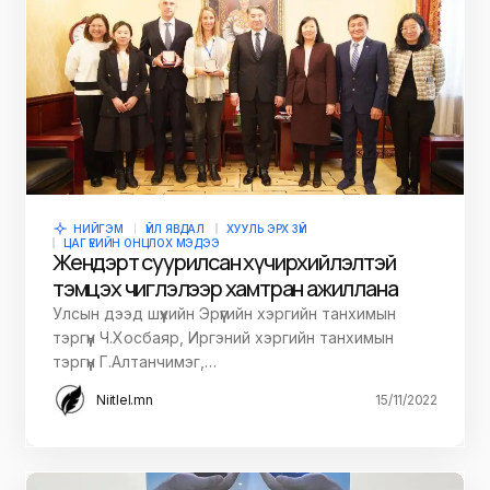
Бэлэгний өргөн сонголт
Цааш үзэх
ДАРАА НЬ УНШИХ