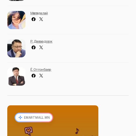
03/07/2026
НИЙТЛЭЛЧИД
Adiya Idea
D. Sainbayar
Г. Мэнд-Ооёо
Мөнгөндалай