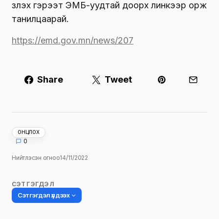
2022 оны эхний 10 сарын байдлаар энэхүү
тусламж, үйлчилгээний 323 тохиолдол
бүртгэгдэж, ЭМД-ын сангаас 131.6 сая
төгрөгийн санхүүжилт олгожээ.
Даатгуулагч та дээрх тусламж үйлчилгээ
үзүүлэх гэрээт ЭМБ-уудтай доорх линкээр орж
танилцаарай.