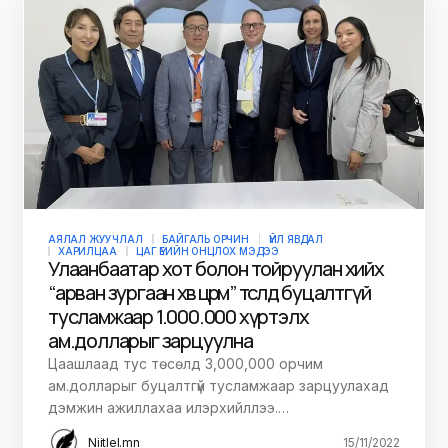
НИЙГЭМ
ҮЙЛ ЯВДАЛ
ХУУЛЬ ЭРХ ЗҮЙ
ЦАГ ҮЕИЙН ОНЦЛОХ МЭДЭЭ
Жендэрт суурилсан хүчирхийлэлтэй
тэмцэх чиглэлээр хамтран ажиллана
Улсын дээд шүүхийн Эрүүгийн хэргийн танхимын
тэргүүн Ч.Хосбаяр, Иргэний хэргийн танхимын
тэргүүн Г.Алтанчимэг,…
Niitlel.mn
15/11/2022