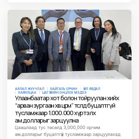
АЯЛАЛ ЖУУЧЛАЛ
БАЙГАЛЬ ОРЧИН
ҮЙЛ ЯВДАЛ
ХАРИЛЦАА
ЦАГ ҮЕИЙН ОНЦЛОХ МЭДЭЭ
Улаанбаатар хот болон тойруулан хийх
“арван зургаан хөв цөөрөм” төсөлд буцалтгүй
тусламжаар 1.000.000 хүртэлх
ам.долларыг зарцуулна
Цаашлаад тус төсөлд 3,000,000 орчим
ам.долларыг буцалтгүй тусламжаар зарцуулахад