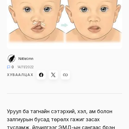
Niitlel.mn
0
14/11/2022
ХУВААЛЦАХ
Уруул ба тагнайн сэтэрхий, хэл, ам болон
залгиурын бусад төрөлх гажиг засах
тусламж, үйлчилгээг ЭМД-ын сангаас бүрэн