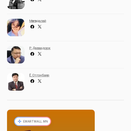
Мөнгөндалай
Р. Даваадорж
Ё. Отгонбаяр
EMARTMALL.MN