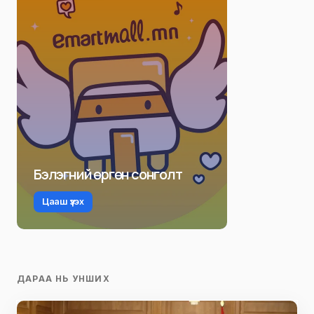
Бэлэгний өргөн сонголт
Цааш үзэх
ДАРАА НЬ УНШИХ