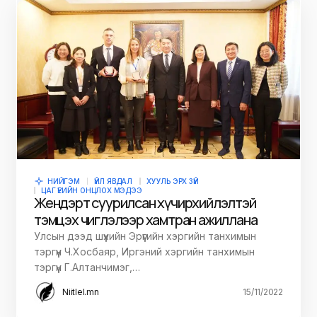
НИЙГЭМ
ҮЙЛ ЯВДАЛ
ХУУЛЬ ЭРХ ЗҮЙ
ЦАГ ҮЕИЙН ОНЦЛОХ МЭДЭЭ
Жендэрт суурилсан хүчирхийлэлтэй
тэмцэх чиглэлээр хамтран ажиллана
Улсын дээд шүүхийн Эрүүгийн хэргийн танхимын
тэргүүн Ч.Хосбаяр, Иргэний хэргийн танхимын
тэргүүн Г.Алтанчимэг,…
Niitlel.mn
15/11/2022