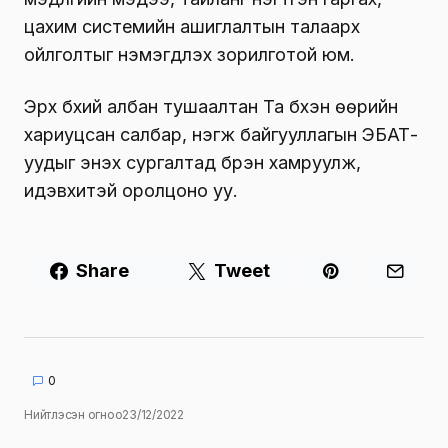
цахим системийн ашиглалтын талаарх
ойлголтыг нэмэгдүүлэх зорилготой юм.
Эрх бүхий албан тушаалтан Та бүхэн өөрийн
хариуцсан салбар, нэгж байгууллагын ЭБАТ-
уудыг энэхүү сургалтад бүрэн хамруулж,
идэвхитэй оролцоно уу.
Share
Tweet
0
Нийтлэсэн огноо
23/12/2022