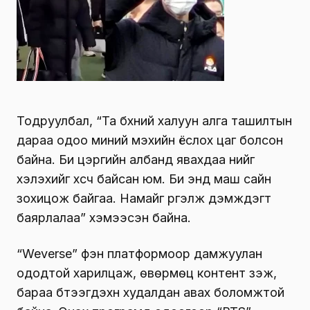
Тодруулбал, “Та бүхний халуун алга ташилтын
дараа одоо миний мэхийн ёслох цаг болсон
байна. Би цэргийн албанд явахдаа үүнийг
хэлэхийг хүсч байсан юм. Би энд маш сайн
зохицож байгаа. Намайг үргэлж дэмждэгт
баярлалаа” хэмээсэн байна.
“Weverse” фэн платформоор дамжуулан
ододтой харилцаж, өвөрмөц контент үзэж,
бараа бүтээгдэхүүн худалдан авах боломжтой