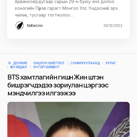
Арванхоёрдугаар сарын 29-н буюу энэ долоо
хоногийн Пүрэв гарагт Монгол Улс Үндэсний эрх
чөлөө, тусгаар тогтнолоо…
Niitlel.mn
26/12/2022
ДЭЛХИЙ
ОНЦЛОХ НИЙТЛЭЛ
СОНИРХУУЛАХАД
УРЛАГ
ҮЙЛ ЯВДАЛ
ЭНТЕРТАЙМЕНТ
BTS хамтлагийн гишүүн Жин шүтэн
бишрэгчдэдээ зориулан цэргээс
мэндчилгээ илгээжээ