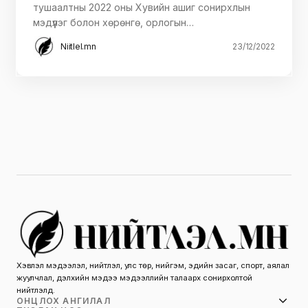
тушаалтны 2022 оны Хувийн ашиг сонирхлын
мэдүүлэг болон хөрөнгө, орлогын…
Niitlel.mn
23/12/2022
Хэвлэл мэдээлэл, нийтлэл, улс төр, нийгэм, эдийн засаг, спорт, аялал
жуулчлал, дэлхийн мэдээ мэдээллийн талаарх сонирхолтой
нийтлэлүүд.
ОНЦЛОХ АНГИЛАЛ