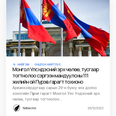
НИЙГЭМ
ОНЦЛОХ НИЙТЛЭЛ
Монгол Улс Үндэсний эрх чөлөө, тусгаар
тогтнолоо сэргээн мандуулсны 111
жилийн ой Пүрэв гарагт тохионо
Арванхоёрдугаар сарын 29-н буюу энэ долоо
хоногийн Пүрэв гарагт Монгол Улс Үндэсний эрх
чөлөө, тусгаар тогтнолоо…
Niitlel.mn
26/12/2022