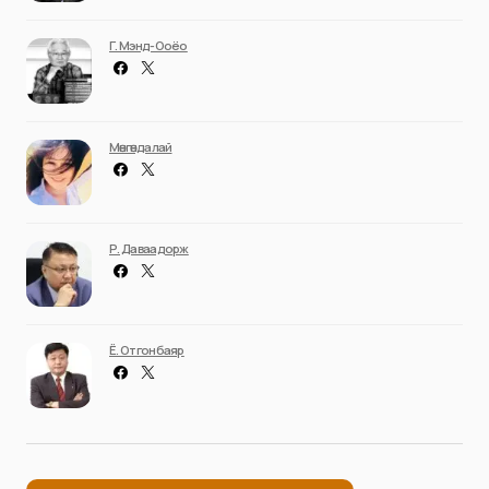
Г. Мэнд-Ооёо
Мөнгөндалай
Р. Даваадорж
Ё. Отгонбаяр