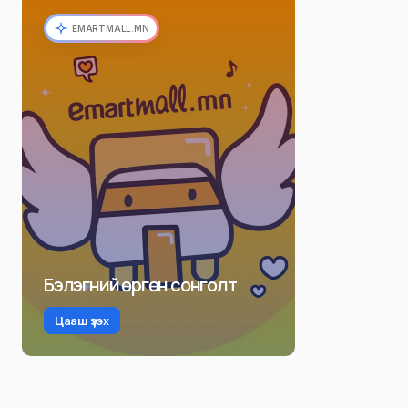
EMARTMALL.MN
Бэлэгний өргөн сонголт
Цааш үзэх