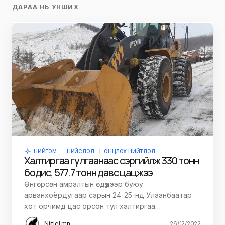
ДАРАА НЬ УНШИХ
НИЙГЭМ
НИЙСЛЭЛ
ОНЦЛОХ НИЙТЛЭЛ
Халтиргаа гулгаанаас сэргийлж 330 тонн
бодис, 577.7 тонн давс цацжээ
Өнгөрсөн амралтын өдүүдээр буюу
арванхоёрдугаар сарын 24-25-нд Улаанбаатар
хот орчимд цас орсон тул халтиргаа…
Niitlel.mn
26/12/2022