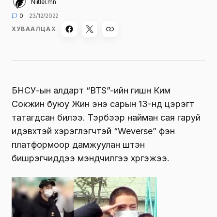
Niitlel.mn
0
23/12/2022
ХУВААЛЦАХ
БНСУ-ын алдарт “BTS”-ийн гишүүн Ким
Сокжин буюу Жин энэ сарын 13-нд цэрэгт
татагдсан билээ. Тэрбээр найман сая гаруй
идэвхтэй хэрэглэгчтэй “Weverse” фэн
платформоор дамжуулан шүтэн
бишрэгчиддээ мэндчилгээ хүргэжээ.