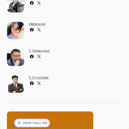
Мөнгөндалай
Р. Даваадорж
Ё. Отгонбаяр
EMARTMALL.MN