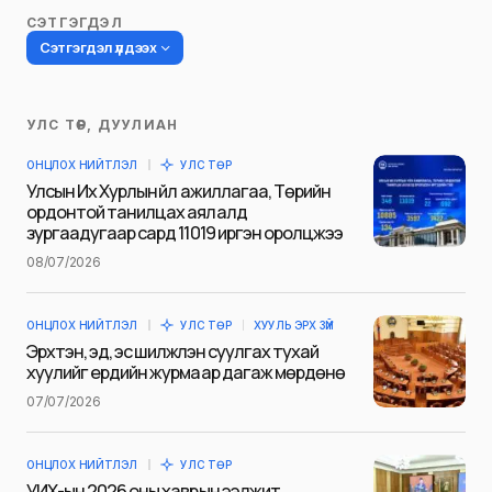
СЭТГЭГДЭЛ
Сэтгэгдэл үлдээх
УЛС ТӨР, ДУУЛИАН
Таны имэйл хаягийг нийтлэхгүй.
ОНЦЛОХ НИЙТЛЭЛ
УЛС ТӨР
Шаардлагатай талбаруудыг
*
гэж
Улсын Их Хурлын үйл ажиллагаа, Төрийн
тэмдэглэсэн
ордонтой танилцах аялалд
зургаадугаар сард 11019 иргэн оролцжээ
Name
*
08/07/2026
ОНЦЛОХ НИЙТЛЭЛ
УЛС ТӨР
ХУУЛЬ ЭРХ ЗҮЙ
E-mail
*
Эрхтэн, эд, эс шилжүүлэн суулгах тухай
хуулийг ердийн журмаар дагаж мөрдөнө
07/07/2026
Сэтгэгдэл
*
ОНЦЛОХ НИЙТЛЭЛ
УЛС ТӨР
УИХ-ын 2026 оны хаврын ээлжит