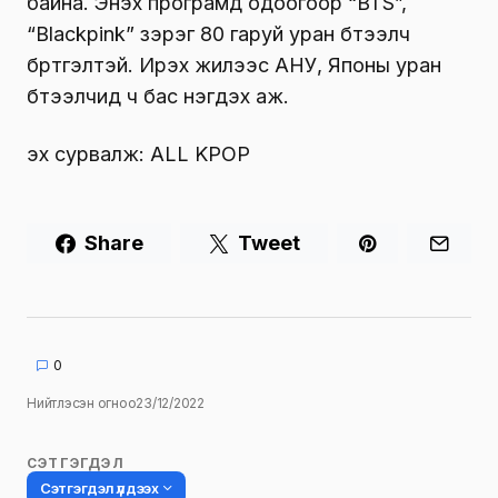
байна. Энэхүү програмд одоогоор “BTS”,
“Blackpink” зэрэг 80 гаруй уран бүтээлч
бүртгэлтэй. Ирэх жилээс АНУ, Японы уран
бүтээлчид ч бас нэгдэх аж.
эх сурвалж: ALL KPOP
Share
Tweet
0
Нийтлэсэн огноо
23/12/2022
СЭТГЭГДЭЛ
Сэтгэгдэл үлдээх