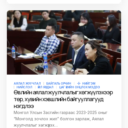
АЯЛАЛ ЖУУЧЛАЛ
БАЙГАЛЬ ОРЧИН
НИЙГЭМ
НИЙСЛЭЛ
ҮЙЛ ЯВДАЛ
ЦАГ ҮЕИЙН ОНЦЛОХ МЭДЭЭ
Өвлийн аялал жуулчлалыг хөгжүүлэхээр
төр, хувийн хэвшлийн байгууллагууд
нэгдлээ
Монгол Улсын Засгийн газраас 2023-2025 оныг
“Монголд зочлох жил” болгон зарлаж, Аялал
жуулчлалыг хөгжүүлэх…