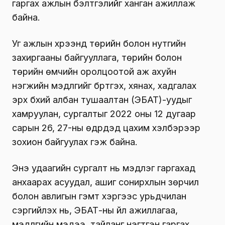
гаргах ажлын бэлтгэлийг ханган ажиллаж
байна.
Уг ажлын хүрээнд төрийн болон нутгийн
захиргааны байгууллага, төрийн болон
төрийн өмчийн оролцоотой аж ахуйн
нэгжийн мэдүүлгийг бүртгэх, хянах, хадгалах
эрх бүхий албан тушаалтан (ЭБАТ)-уудыг
хамруулан, сургалтыг 2022 оны 12 дугаар
сарын 26, 27-ны өдрүүдэд цахим хэлбэрээр
зохион байгуулах гэж байна.
Энэ удаагийн сургалт нь мэдүүлэг гаргахад
анхаарах асуудал, ашиг сонирхлын зөрчил
болон авлигын гэмт хэргээс урьдчилан
сэргийлэх нь, ЭБАТ-ны үйл ажиллагаа,
мэдүүлгийн мэдээ, тайланг нэгтгэн гаргах,