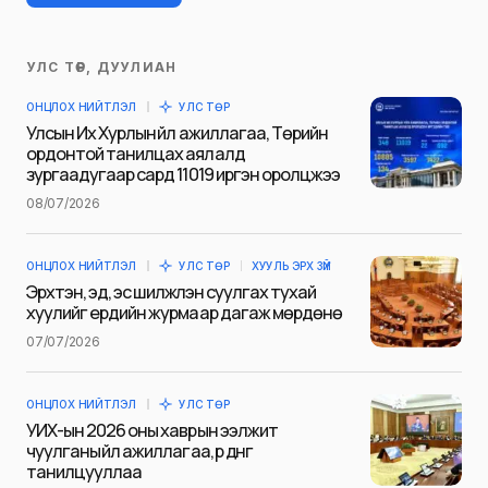
УЛС ТӨР, ДУУЛИАН
Таны имэйл хаягийг нийтлэхгүй.
ОНЦЛОХ НИЙТЛЭЛ
УЛС ТӨР
Шаардлагатай талбаруудыг
*
гэж
Улсын Их Хурлын үйл ажиллагаа, Төрийн
тэмдэглэсэн
ордонтой танилцах аялалд
зургаадугаар сард 11019 иргэн оролцжээ
Name
*
08/07/2026
ОНЦЛОХ НИЙТЛЭЛ
УЛС ТӨР
ХУУЛЬ ЭРХ ЗҮЙ
E-mail
*
Эрхтэн, эд, эс шилжүүлэн суулгах тухай
хуулийг ердийн журмаар дагаж мөрдөнө
07/07/2026
Сэтгэгдэл
*
ОНЦЛОХ НИЙТЛЭЛ
УЛС ТӨР
УИХ-ын 2026 оны хаврын ээлжит
чуулганы үйл ажиллагаа, үр дүнг
танилцууллаа