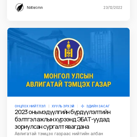
Niitlel.mn
23/12/2022
ОНЦЛОХ НИЙТЛЭЛ
ХУУЛЬ ЭРХ ЗҮЙ
ЭДИЙН ЗАСАГ
2023 оны мэдүүлгийн бүрдүүлэлтийн
бэлтгэл ажлын хүрээнд ЭБАТ-уудад
зориулсан сургалт явагдана
Авлигатай тэмцэх газраас нийтийн албан