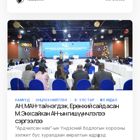
НАМУУД
ОНЦЛОХ НИЙТЛЭЛ
УЛС ТӨР
ҮЙЛ ЯВДАЛ
АН, МҮАН-тай нэгдэж, Ерөнхий сайд асан
М.Энхсайхан АН-ын гишүүнчлэлээ
сэргээлээ
“Ардчилсан нам”-ын Үндэсний бодлогын хорооны
ээлжит бус хуралдаан амралтын өдрүүдэд