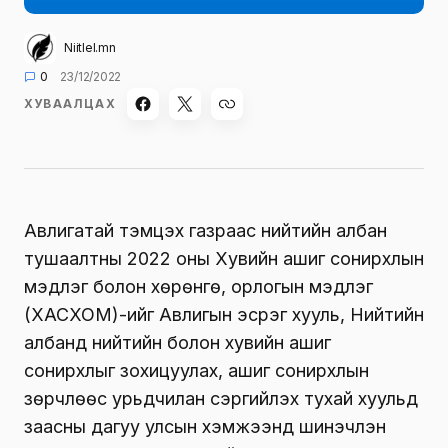
Niitlel.mn
0
23/12/2022
ХУВААЛЦАХ
Авлигатай тэмцэх газраас нийтийн албан
тушаалтны 2022 оны Хувийн ашиг сонирхлын
мэдүүлэг болон хөрөнгө, орлогын мэдүүлэг
(ХАСХОМ)-ийг Авлигын эсрэг хууль, Нийтийн
албанд нийтийн болон хувийн ашиг
сонирхлыг зохицуулах, ашиг сонирхлын
зөрчлөөс урьдчилан сэргийлэх тухай хуульд
заасны дагуу улсын хэмжээнд шинэчлэн