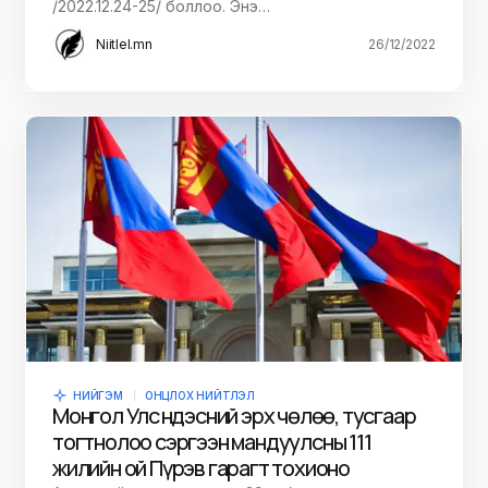
/2022.12.24-25/ боллоо. Энэ…
Niitlel.mn
26/12/2022
НИЙГЭМ
ОНЦЛОХ НИЙТЛЭЛ
Монгол Улс Үндэсний эрх чөлөө, тусгаар
тогтнолоо сэргээн мандуулсны 111
жилийн ой Пүрэв гарагт тохионо