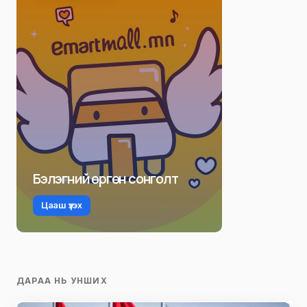
Бэлэгний өргөн сонголт
Цааш үзэх
ДАРАА НЬ УНШИХ