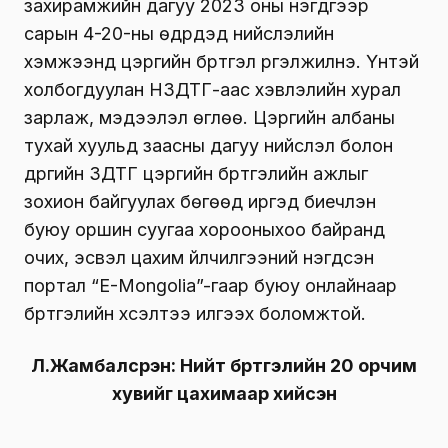
захирамжийн дагуу 2023 оны нэгдүгээр
сарын 4-20-ны өдрүүдэд нийслэлийн
хэмжээнд цэргийн бүртгэл үргэлжилнэ. Үүнтэй
холбогдуулан НЗДТГ-аас хэвлэлийн хурал
зарлаж, мэдээлэл өглөө. Цэргийн албаны
тухай хуульд заасны дагуу нийслэл болон
дүүргийн ЗДТГ цэргийн бүртгэлийн ажлыг
зохион байгуулах бөгөөд иргэд биечлэн
буюу оршин суугаа хорооныхоо байранд
очих, эсвэл цахим үйлчилгээний нэгдсэн
портал “E-Mongolia”-гаар буюу онлайнаар
бүртгэлийн хүсэлтээ илгээх боломжтой.
Л.Жамбалсүрэн: Нийт бүртгэлийн 20 орчим
хувийг цахимаар хийсэн