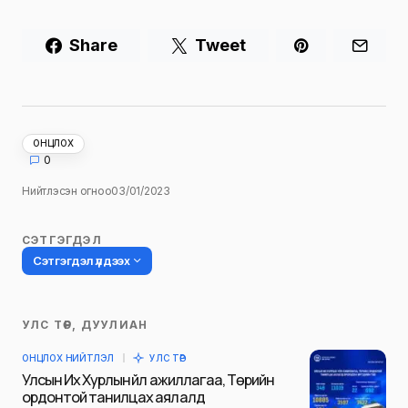
Share
Tweet
ОНЦЛОХ
0
Нийтлэсэн огноо
03/01/2023
СЭТГЭГДЭЛ
Сэтгэгдэл үлдээх
УЛС ТӨР, ДУУЛИАН
Таны имэйл хаягийг нийтлэхгүй.
ОНЦЛОХ НИЙТЛЭЛ
УЛС ТӨР
Шаардлагатай талбаруудыг
*
гэж
Улсын Их Хурлын үйл ажиллагаа, Төрийн
тэмдэглэсэн
ордонтой танилцах аялалд