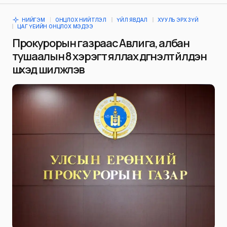
НИЙГЭМ
ОНЦЛОХ НИЙТЛЭЛ
ҮЙЛ ЯВДАЛ
ХУУЛЬ ЭРХ ЗҮЙ
ЦАГ ҮЕИЙН ОНЦЛОХ МЭДЭЭ
Прокурорын газраас Авлига, албан
тушаалын 8 хэрэгт яллах дүгнэлт үйлдэн
шүүхэд шилжүүлэв