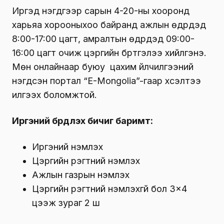
Иргэд нэгдүгээр сарын 4-20-ны хооронд
харьяа хорооныхоо байранд ажлын өдрүүдэд
8:00-17:00 цагт, амралтын өдрүүдэд 09:00-
16:00 цагт очиж цэргийн бүртгэлээ хийлгэнэ.
Мөн онлайнаар буюу цахим үйлчилгээний
нэгдсэн портал “E-Mongolia”-гаар хүсэлтээ
илгээх боломжтой.
Иргэний бүрдүүлэх бичиг баримт:
Иргэний үнэмлэх
Цэргийн үүрэгтний үнэмлэх
Ажлын газрын үнэмлэх
Цэргийн үүрэгтний үнэмлэхгүй бол 3×4
цээж зураг 2 ш