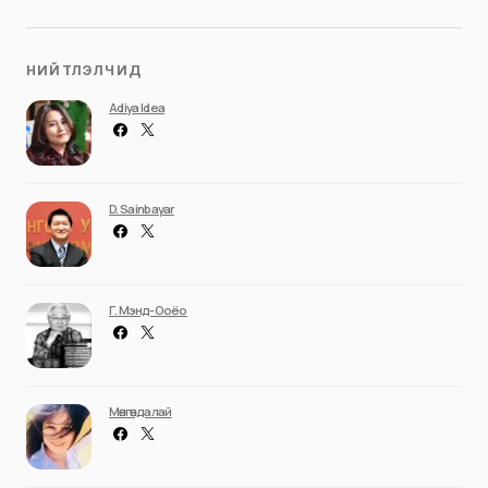
НИЙТЛЭЛЧИД
Adiya Idea
D. Sainbayar
Г. Мэнд-Ооёо
Мөнгөндалай