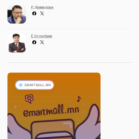
Р. Даваадорж
Ё. Отгонбаяр
EMARTMALL.MN