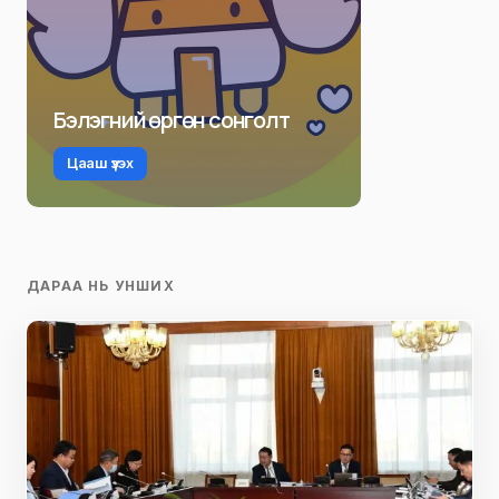
Бэлэгний өргөн сонголт
Цааш үзэх
ДАРАА НЬ УНШИХ