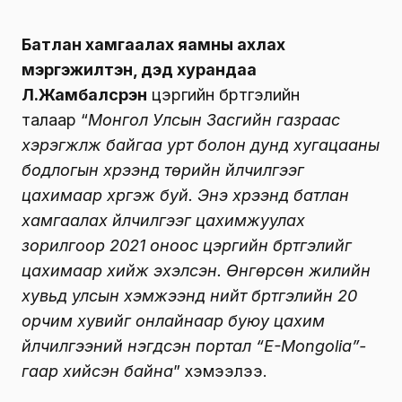
Батлан хамгаалах яамны ахлах
мэргэжилтэн, дэд хурандаа
Л.Жамбалсүрэн
цэргийн бүртгэлийн
талаар “
Монгол Улсын Засгийн газраас
хэрэгжүүлж байгаа урт болон дунд хугацааны
бодлогын хүрээнд төрийн үйлчилгээг
цахимаар хүргэж буй. Энэ хүрээнд батлан
хамгаалах үйлчилгээг цахимжуулах
зорилгоор 2021 оноос цэргийн бүртгэлийг
цахимаар хийж эхэлсэн. Өнгөрсөн жилийн
хувьд улсын хэмжээнд нийт бүртгэлийн 20
орчим хувийг онлайнаар буюу цахим
үйлчилгээний нэгдсэн портал “E-Mongolia”-
гаар хийсэн байна
” хэмээлээ.