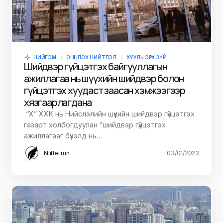
НИЙГЭМ
ОНЦЛОХ НИЙТЛЭЛ
ХУУЛЬ ЭРХ ЗҮЙ
Шийдвэр гүйцэтгэх байгууллагын
ажиллагаа нь шүүхийн шийдвэр болон
гүйцэтгэх хуудаст заасан хэмжээгээр
хязгаарлагдана
“Х” ХХК нь Нийслэлийн шүүхийн шийдвэр гүйцэтгэх
газарт холбогдуулан “шийдвэр гүйцэтгэх
ажиллагааг бүхэлд нь…
Niitlel.mn
03/01/2023