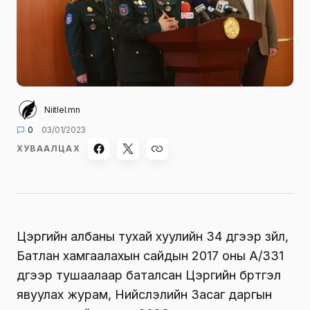
Niitlel.mn
0
03/01/2023
ХУВААЛЦАХ
Цэргийн албаны тухай хуулийн 34 дүгээр зүйл,
Батлан хамгаалахын сайдын 2017 оны A/331
дүгээр тушаалаар баталсан Цэргийн бүртгэл
явуулах журам, Нийслэлийн Засаг даргын