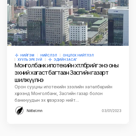
НИЙГЭМ
НИЙСЛЭЛ
ОНЦЛОХ НИЙТЛЭЛ
ХУУЛЬ ЭРХ ЗҮЙ
ЭДИЙН ЗАСАГ
Монголбанк ипотекийн хөтөлбөрийг энэ оны
эхний хагаст багтаан Засгийн газарт
шилжүүлнэ
Орон сууцны ипотекийн зээлийн хөтөлбөрийн
хүрээнд Монголбанк, Засгийн газар болон
банкнуудын эх үүсвэрээр нийт…
Niitlel.mn
03/01/2023