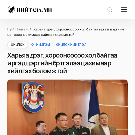
Нүүр
Нийгэм
Харьяа дүүрэг, хорооноосоо хол байгаа иргэд цэргийн
бүртгэлээ цахимаар хийлгэх боломжтой
ОНЦЛОХ
НИЙГЭМ
ОНЦЛОХ НИЙТЛЭЛ
Харьяа дүүрэг, хорооноосоо хол байгаа
иргэд цэргийн бүртгэлээ цахимаар
хийлгэх боломжтой