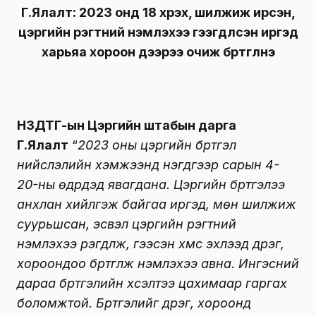
Г.Ялалт: 2023 онд 18 хүрэх, шилжиж ирсэн,
цэргийн үүрэгтний үнэмлэхээ гээгдүүлсэн иргэд
харьяа хороон дээрээ очиж бүртгүүлнэ
НЗДТГ-ын Цэргийн штабын дарга
Г.Ялалт
“
2023 оны цэргийн бүртгэл
нийслэлийн хэмжээнд нэгдүгээр сарын 4-
20-ны өдрүүдэд явагдана. Цэргийн бүртгэлээ
анхлан хийлгэж байгаа иргэд, мөн шилжиж
суурьшсан, эсвэл цэргийн үүрэгтний
үнэмлэхээ үрэгдүүлж, гээсэн хүмүүс эхлээд дүүрэг,
хороондоо бүртгүүлж үнэмлэхээ авна. Ингэсний
дараа бүртгэлийн хүсэлтээ цахимаар гаргах
боломжтой. Бүртгэлийг дүүрэг, хороонд