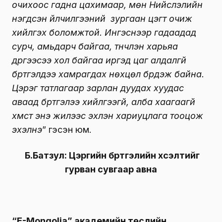
очихоос гадна цахимаар, мөн Нийслэлийн
нэгдсэн үйлчилгээний зургаан цэгт очиж
хийлгэх боломжтой. Ингэснээр гадаадад
сурч, амьдарч байгаа, түүнчлэн харьяа
дүүргээсээ хол байгаа иргэд цаг алдалгүй
бүртгэлдээ хамрагдах нөхцөл бүрдэж байна.
Цэрэг татлагаар зарлан дуудах хуудас
аваад бүртгэлээ хийлгээгүй, алба хаагаагүй
хүмүүст энэ жилээс эхлэн хариуцлага тооцож
эхэлнэ
” гэсэн юм.
Б.Батзул: Цэргийн бүртгэлийн хүсэлтийг
гурван сувгаар авна
“E-Mongolia” академийн төслийн