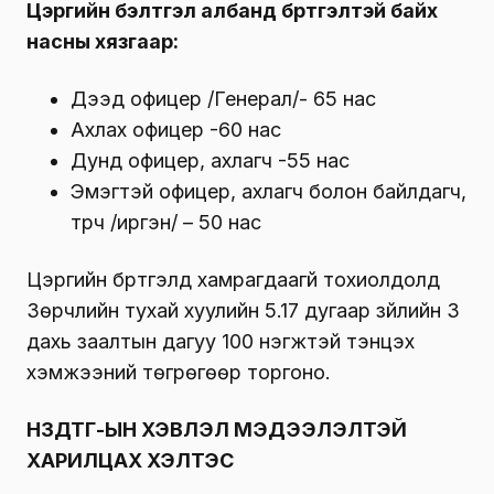
Цэргийн бэлтгэл албанд бүртгэлтэй байх
насны хязгаар:
Дээд офицер /Генерал/- 65 нас
Ахлах офицер -60 нас
Дунд офицер, ахлагч -55 нас
Эмэгтэй офицер, ахлагч болон байлдагч,
түрүүч /иргэн/ – 50 нас
Цэргийн бүртгэлд хамрагдаагүй тохиолдолд
Зөрчлийн тухай хуулийн 5.17 дугаар зүйлийн 3
дахь заалтын дагуу 100 нэгжтэй тэнцэх
хэмжээний төгрөгөөр торгоно.
НЗДТГ-ЫН ХЭВЛЭЛ МЭДЭЭЛЭЛТЭЙ
ХАРИЛЦАХ ХЭЛТЭС