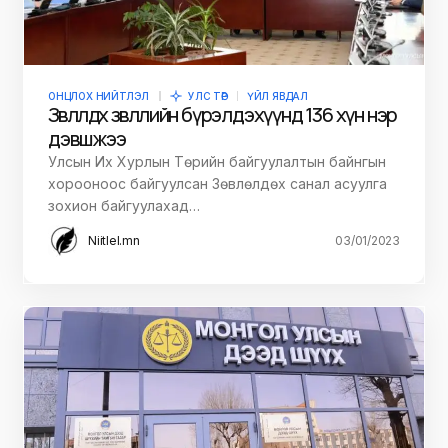
ОНЦЛОХ НИЙТЛЭЛ
УЛС ТӨР
ҮЙЛ ЯВДАЛ
Зөвлөлдөх зөвлөлийн бүрэлдэхүүнд 136 хүн нэр
дэвшжээ
Улсын Их Хурлын Төрийн байгуулалтын байнгын
хорооноос байгуулсан Зөвлөлдөх санал асуулга
зохион байгуулахад…
Niitlel.mn
03/01/2023