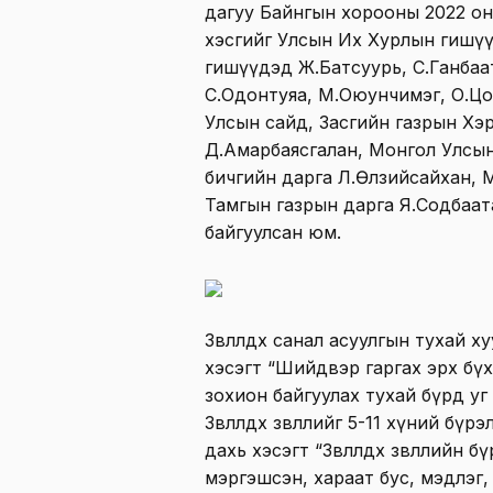
дагуу Байнгын хорооны 2022 он
хэсгийг Улсын Их Хурлын гишүү
гишүүдэд Ж.Батсуурь, С.Ганбаа
С.Одонтуяа, М.Оюунчимэг, О.Цо
Улсын сайд, Засгийн газрын Хэр
Д.Амарбаясгалан, Монгол Улсын
бичгийн дарга Л.Өлзийсайхан, М
Тамгын газрын дарга Я.Содбаа
байгуулсан юм.
Зөвлөлдөх санал асуулгын тухай х
хэсэгт “Шийдвэр гаргах эрх бүхи
зохион байгуулах тухай бүрд уг
Зөвлөлдөх зөвлөлийг 5-11 хүний бү
дахь хэсэгт “Зөвлөлдөх зөвлөлийн
мэргэшсэн, хараат бус, мэдлэг,