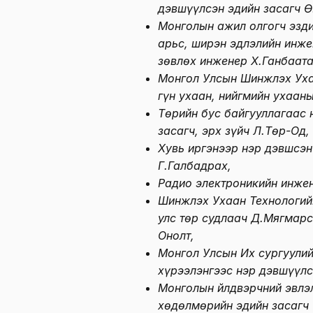
дэвшүүлсэн эдийн засагч Ө
Монголын ажил олгогч эзд
арьс, ширэн эдлэлийн инже
зөвлөх инженер Х.Ганбаата
Монгол Улсын Шинжлэх Ух
гүн ухаан, нийгмийн ухаан
Төрийн бус байгууллагаас 
засагч, эрх зүйч Л.Төр-Од,
Хувь иргэнээр нэр дэвшсэн
Г.Галбадрах,
Радио электроникийн инже
Шинжлэх Ухаан Технологий
улс төр судлаач Д.Мягмарс
Онолт,
Монгол Улсын Их сургуулийн
хүрээлэнгээс нэр дэвшүүлс
Монголын Үйлдвэрчний эвлэ
хөдөлмөрийн эдийн засагч 