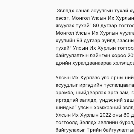
Зөвлөлдөх санал асуулгын тухай 
хэсэг, Монгол Улсын Их Хурлын 2
явуулах тухай” 80 дугаар тогто
Монгол Улсын Их Хурлын чуулг
хуулийн 93 дугаар зүйлд заасны да
тухай” Улсын Их Хурлын тогтоол
байгуулалтын байнгын хороо 20
өдрийн хуралдаанаараа хэлэлцс
Улсын Их Хурлаас улс орны ний
асуудлыг иргэдийн туслалцаат
эрэмбэ, шийдвэрлэх арга зам, 
иргэдтэй зөвлөлдөх, үндэсний зөв
шийдье” улсын хэмжээний зөвлөл
Улсын Их Хурлын 2022 оны 80 д
тогтоолд Зөвлөлдөх зөвлөлийн бү
байгуулахыг Төрийн байгуулалт