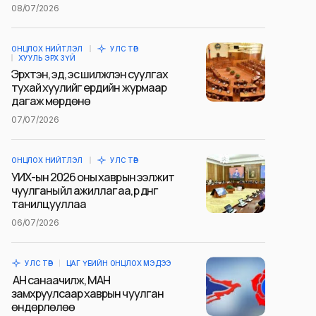
08/07/2026
ОНЦЛОХ НИЙТЛЭЛ
УЛС ТӨР
ХУУЛЬ ЭРХ ЗҮЙ
Эрхтэн, эд, эс шилжүүлэн суулгах
тухай хуулийг ердийн журмаар
дагаж мөрдөнө
07/07/2026
ОНЦЛОХ НИЙТЛЭЛ
УЛС ТӨР
УИХ-ын 2026 оны хаврын ээлжит
чуулганы үйл ажиллагаа, үр дүнг
танилцууллаа
06/07/2026
УЛС ТӨР
ЦАГ ҮЕИЙН ОНЦЛОХ МЭДЭЭ
АН санаачилж, МАН
замхруулсаар хаврын чуулган
өндөрлөлөө