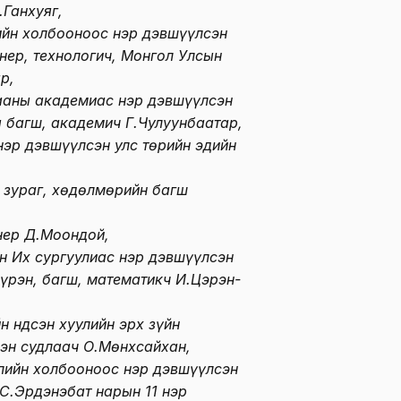
.Ганхуяг,
ийн холбооноос нэр дэвшүүлсэн
нер, технологич, Монгол Улсын
р,
ааны академиас нэр дэвшүүлсэн
ы багш, академич Г.Чулуунбаатар,
нэр дэвшүүлсэн улс төрийн эдийн
 зураг, хөдөлмөрийн багш
нер Д.Моондой,
н Их сургуулиас нэр дэвшүүлсэн
үрэн, багш, математикч И.Цэрэн-
 Үндсэн хуулийн эрх зүйн
эн судлаач О.Мөнхсайхан,
лийн холбооноос нэр дэвшүүлсэн
С.Эрдэнэбат нарын 11 нэр