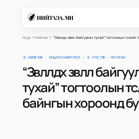
Нүүр
Нийгэм
“Зөвлөлдөх зөвлөл байгуулах тухай” тогтоолын төсл
НИЙГЭМ
ОНЦЛОХ НИЙТЛЭЛ
УЛС ТӨР
ЧУУЛГАН
“Зөвлөлдөх зөвлөл байгу
тухай” тогтоолын тө
байнгын хороонд б