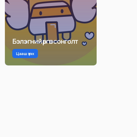
Бэлэгний өргөн сонголт
Цааш үзэх