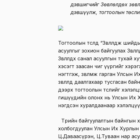
дэвшигчийг Зөвлөлдөх зөв
дэвшүүлж, тогтоолын төсли
Тогтоолын төсөлд “Зөвлөлдөж шийд
асуулгыг зохион байгуулах Зөвлөл
Зөвлөлдөх санал асуулгын тухай х
хэсэгт заасан чиг үүргийг хэрэ
нэгтгэж, зөвлөмж гарган Улсын И
зөвлөлд даалгахаар тусгасан ба
дээрх тогтоолын төслийг хэлэл
гишүүдийн олонх нь Улсын Их Х
нэгдсэн хуралдаанаар хэлэлцүүл
Төрийн байгуулалтын байнгын х
холбогдуулан Улсын Их Хурлын
Ц.Даваасүрэн, Ц.Туваан нар асу