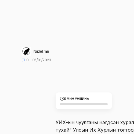
Niitlel.mn
0
05/01/2023
5 МИН УНШИНА
УИХ-ын чуулганы нэгдсэн хуралдаа
тухай” Улсын Их Хурлын тогтоол