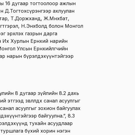
ы 16 дугаар тогтоолоор ажлын
н Д.Тогтохсүрэнгээр ахлуулан
тар, Т.Доржханд, Ж.Мөнхбат,
гтгэрэл, Н.Энхболд болон Монгол
эг эрхлэх газрын дарга
 Их Хурлын Ерөнхий нарийн
онгол Улсын Ерөнхийлөгчийн
тар нарын бүрэлдэхүүнтэйгээр
уулийн 8 дугаар зүйлийн 8.2 дахь
й этгээд зөвлөлдөх санал асуулгыг
 санал асуулгыг зохион байгуулах
рэлдэхүүнтэйгээр байгуулна.”, 8.3
 бүрэлдэхүүнд тухайн асуудлаар
 туршлага бүхий хорин нэгэн