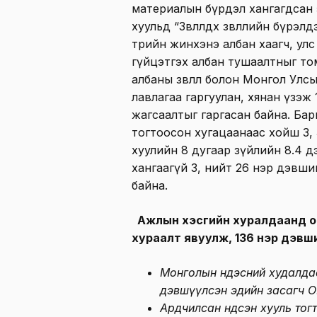
материалын бүрдэл хангагдсан эс
хуульд “Зөвлөлдөх зөвлөлийн бүрэл
төрийн жинхэнэ албан хаагч, ул
гүйцэтгэх албан тушаалтныг том
албаны зөвлөл болон Монгол Улс
лавлагаа гаргуулан, хянан үзэж
жагсаалтыг гаргасан байна. Бар
тогтоосон хугацаанаас хойш 3, З
хуулийн 8 дугаар зүйлийн 8.4 д
хангаагүй 3, нийт 26 нэр дэвши
байна.
Ажлын хэсгийн хуралдаанд ор
хураалт явуулж, 136 нэр дэвш
Монголын Үндэсний худалда
дэвшүүлсэн эдийн засагч 
Ардчилсан Үндсэн хууль то