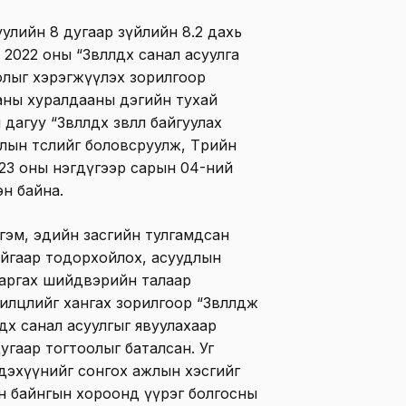
хуулийн 8 дугаар зүйлийн 8.2 дахь
022 оны “Зөвлөлдөх санал асуулга
олыг хэрэгжүүлэх зорилгоор
аны хуралдааны дэгийн тухай
гуу “Зөвлөлдөх зөвлөл байгуулах
ын төслийг боловсруулж, Төрийн
23 оны нэгдүгээр сарын 04-ний
эн байна.
гэм, эдийн засгийн тулгамдсан
айгаар тодорхойлох, асуудлын
гаргах шийдвэрийн талаар
шилцлийг хангах зорилгоор “Зөвлөлдөж
дөх санал асуулгыг явуулахаар
угаар тогтоолыг баталсан. Уг
рэлдэхүүнийг сонгох ажлын хэсгийг
ын байнгын хороонд үүрэг болгосны