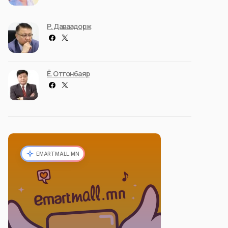
Р. Даваадорж
Ё. Отгонбаяр
EMARTMALL.MN