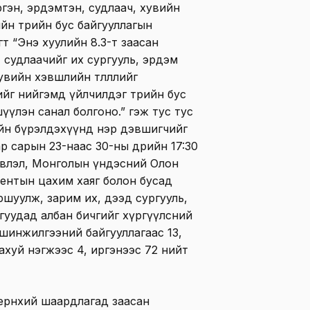
гэн, эрдэмтэн, судлаач, хувийн
йн төрийн бус байгууллагын
сэгт “Энэ хуулийн 8.3-т заасан
 судлаачийг их сургууль, эрдэм
вийн хэвшлийн төлөөллийг
йг нийгэмд үйлчилдэг төрийн бус
эвшүүлэн санал болгоно.” гэж тус тус
өлийн бүрэлдэхүүнд нэр дэвшигчийг
р сарын 23-наас 30-ны өдрийн 17:30
хэвлэл, Монголын үндэсний Олон
ентын цахим хаяг болон бусад
ршуулж, зарим их, дээд сургууль,
уудад албан бичгийг хүргүүлсний
 шинжилгээний байгууллагаас 13,
 ахуй нэгжээс 4, иргэнээс 72 нийт
рөнхий шаардлагад заасан