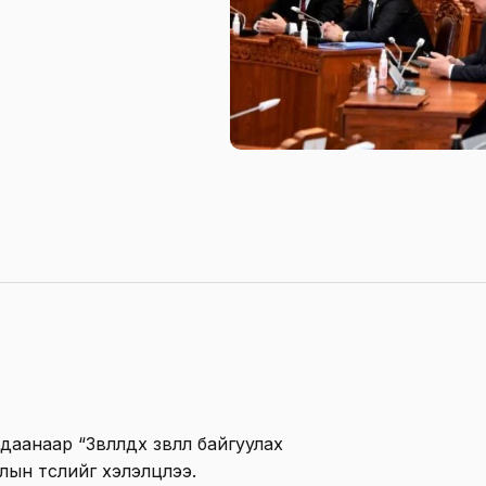
наар “Зөвлөлдөх зөвлөл байгуулах
ын төслийг хэлэлцлээ.