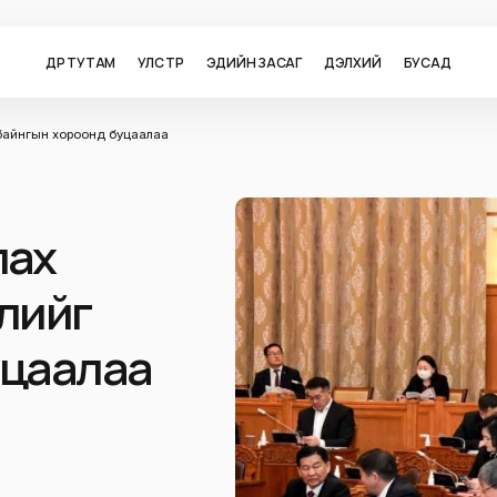
ӨДӨР ТУТАМ
УЛС ТӨР
ЭДИЙН ЗАСАГ
ДЭЛХИЙ
БУСАД
ийг байнгын хороонд буцаалаа
улах
слийг
уцаалаа