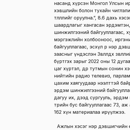
насанд хүрсэн Монгол Улсын ир
хэвшлийн болон тухайн чиглэли
төлөөллийг оруулна.”, 8.6 дахь хэ
шаардлагыг хангасан эрдэмтэн,
шинжилгээний байгууллагаас, ху
мэргэжлийн холбооноос, иргэни
байгууллагаас, эсхүл өөрөө нэр д
заасныг үндэслэн Зөвлөлдөх зөвл
бүртгэх зарыг 2022 оны 12 дугаа
цаг хүртэл, өдөр тутмын сонин 
нийтийн радио телевиз, парлам
цахим хаягуудаар нээлттэй бай
эрдэм шинжилгээний байгууллаг
дагуу их, дээд сургууль, эрдэм
төрийн бус байгууллагаас 73, аж
162 хүн материалаа ирүүлжээ.
Ажлын хэсэг нэр дэвшигчийн е