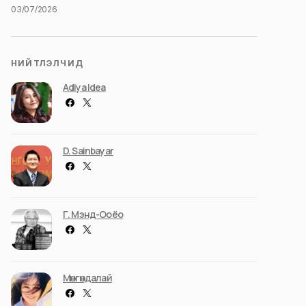
03/07/2026
НИЙТЛЭЛЧИД
Adiya Idea
D. Sainbayar
Г. Мэнд-Ооёо
Мөнгөндалай