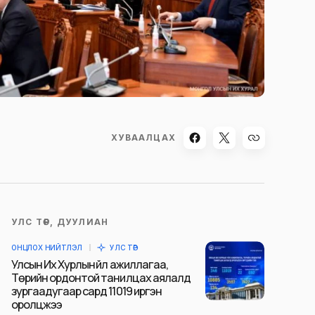
ХУВААЛЦАХ
УЛС ТӨР, ДУУЛИАН
ОНЦЛОХ НИЙТЛЭЛ
УЛС ТӨР
Улсын Их Хурлын үйл ажиллагаа,
Төрийн ордонтой танилцах аялалд
зургаадугаар сард 11019 иргэн
оролцжээ