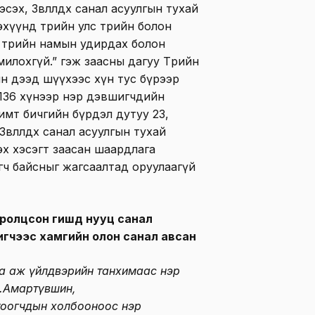
эх, Зөвлөлдөх санал асуулгын тухай
дэхүүнд төрийн улс төрийн болон
с төрийн намын удирдах болон
илохгүй.” гэж заасны дагуу Төрийн
ын дээд шүүхээс хүн тус бүрээр
 136 хүнээр нэр дэвшигчдийн
имт бичгийн бүрдэл дутуу 23,
өвлөлдөх санал асуулгын тухай
эх хэсэгт заасан шаардлага
гч байсныг жагсаалтад оруулаагүй
олцсон гишүүд нууц санал
игчээс хамгийн олон санал авсан
а аж үйлдвэрийн танхимаас нэр
О.Амартүвшин,
гтоогчдын холбооноос нэр