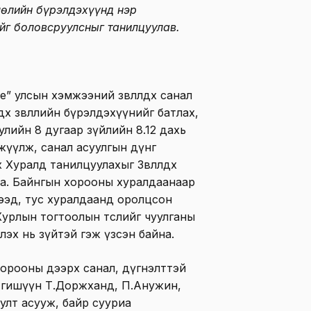
лөлийн бүрэлдэхүүнд нэр
йг боловсруулсныг танилцуулав.
ье” улсын хэмжээний зөвлөлдөх санал
дөх зөвлөлийн бүрэлдэхүүнийг батлах,
уулийн 8 дугаар зүйлийн 8.12 дахь
гжүүлж, санал асуулгын дүнг
х Хуралд танилцуулахыг Зөвлөлдөх
йна. Байнгын хорооны хуралдаанаар
цээд, тус хуралдаанд оролцсон
урлын тогтоолын төслийг чуулганы
эх нь зүйтэй гэж үзсэн байна.
орооны дээрх санал, дүгнэлттэй
 гишүүн Т.Доржханд, П.Анужин,
улт асууж, байр сууриа