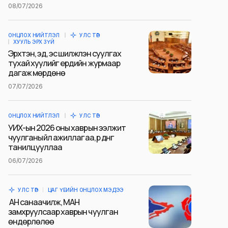
08/07/2026
ОНЦЛОХ НИЙТЛЭЛ
УЛС ТӨР
ХУУЛЬ ЭРХ ЗҮЙ
Эрхтэн, эд, эс шилжүүлэн суулгах
тухай хуулийг ердийн журмаар
дагаж мөрдөнө
07/07/2026
ОНЦЛОХ НИЙТЛЭЛ
УЛС ТӨР
УИХ-ын 2026 оны хаврын ээлжит
чуулганы үйл ажиллагаа, үр дүнг
танилцууллаа
06/07/2026
УЛС ТӨР
ЦАГ ҮЕИЙН ОНЦЛОХ МЭДЭЭ
АН санаачилж, МАН
замхруулсаар хаврын чуулган
өндөрлөлөө