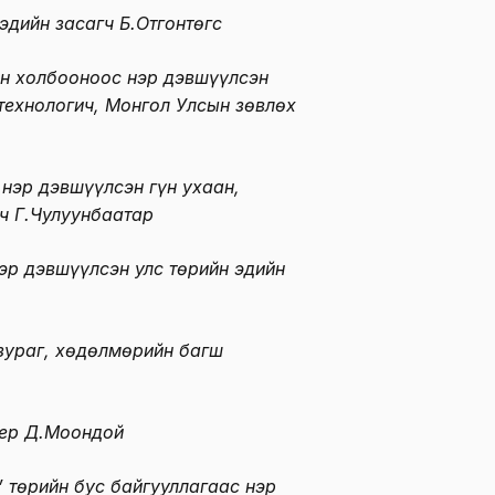
эдийн засагч Б.Отгонтөгс
н холбооноос нэр дэвшүүлсэн
технологич, Монгол Улсын зөвлөх
нэр дэвшүүлсэн гүн ухаан,
ч Г.Чулуунбаатар
эр дэвшүүлсэн улс төрийн эдийн
зураг, хөдөлмөрийн багш
ер Д.Моондой
 төрийн бус байгууллагаас нэр