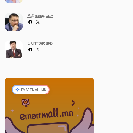
Р. Даваадорж
Ё. Отгонбаяр
EMARTMALL.MN