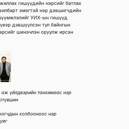
д ажиллах гишүүдийн нэрсийг батлах
увилбарт эмэгтэй нэр дэвшигчдийн
н шүүмжлэлийг УИХ-ын гишүүд
 үеэр дэвшүүлсэн тул байнгын
 нэрсийг шинэчлэн оруулж ирсэн
 аж үйлдвэрийн танхимаас нэр
ртүвшин
тоогчдын холбооноос нэр
уяг