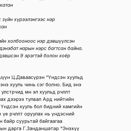
хатан
х зүйн хүрээлэнгээс нэр
хан
лийн холбооноос нэр дэвшүүлсэн
дэнэбат нарын нэрс багтсан байна.
дэвшсэн 9 эрэгтэй болон хоёр
шүүн Ц.Даваасүрэн “Үндсэн хуульд
 энэ хууль чинь сэг болно. Бид энэ
улстөрчид мөн эл хуульд өөрчлөлт
уулах дээрээ тулвал Ард нийтийн
. Үндсэн хууль бол бидний хамгийн
үе өөрчлөлт оруулах нь үндэсний
сэн байр суурьтай байгаагаа
ын дарга Г.Занданшатар “Энэхүү