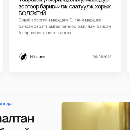
зоргоор баривчилж, саатуулж, хорьж
БОЛОХГҮЙ
Эрүүгийн хэргийн мөрдөгч С, түүний мөрдөж
байсан хэрэгт өмгөөлөгчөөр ажиллаж байсан
А нар хэрэгт хүсэлт гаргах…
Niitlel.mn
06/01/2023
Л ЯВДАЛ
аалтан