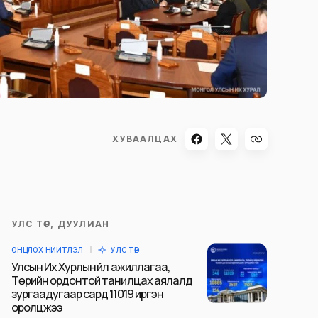
ХУВААЛЦАХ
УЛС ТӨР, ДУУЛИАН
ОНЦЛОХ НИЙТЛЭЛ
УЛС ТӨР
Улсын Их Хурлын үйл ажиллагаа,
Төрийн ордонтой танилцах аялалд
зургаадугаар сард 11019 иргэн
оролцжээ