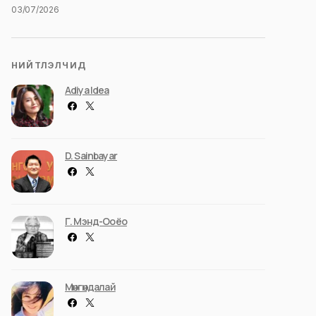
03/07/2026
НИЙТЛЭЛЧИД
Adiya Idea
D. Sainbayar
Г. Мэнд-Ооёо
Мөнгөндалай