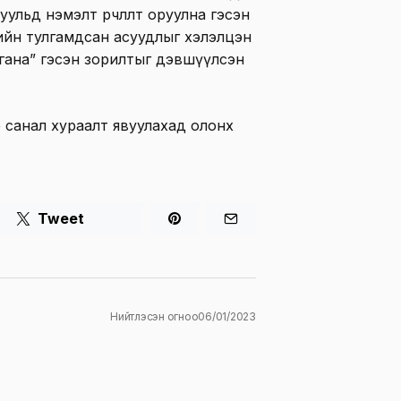
хуульд нэмэлт өөрчлөлт оруулна гэсэн
үеийн тулгамдсан асуудлыг хэлэлцэн
ргана” гэсэн зорилтыг дэвшүүлсэн
 санал хураалт явуулахад олонх
Tweet
Нийтлэсэн огноо
06/01/2023