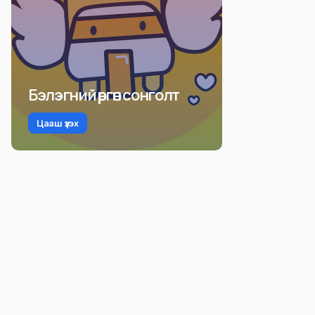
Бэлэгний өргөн сонголт
Цааш үзэх