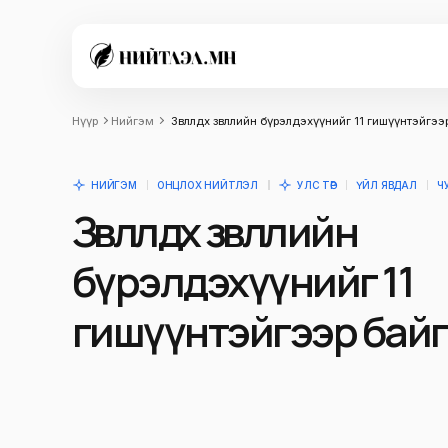
Нүүр
Нийгэм
Зөвлөлдөх зөвлөлийн бүрэлдэхүүнийг 11 гишүүнтэйгэ
НИЙГЭМ
ОНЦЛОХ НИЙТЛЭЛ
УЛС ТӨР
ҮЙЛ ЯВДАЛ
Ч
Зөвлөлдөх зөвлөлийн
бүрэлдэхүүнийг 11
гишүүнтэйгээр бай