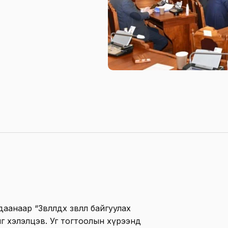
анаар “Зөвлөлдөх зөвлөл байгуулах
г хэлэлцэв. Уг тогтоолын хүрээнд