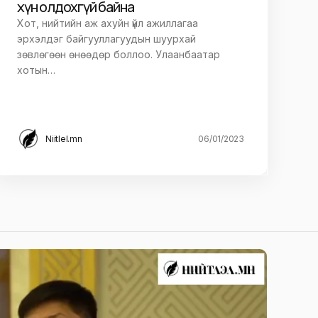
хүн олдохгүй байна
Хот, нийтийн аж ахуйн үйл ажиллагаа
эрхэлдэг байгууллагуудын шуурхай
зөвлөгөөн өнөөдөр боллоо. Улаанбаатар
хотын…
Niitlel.mn
06/01/2023