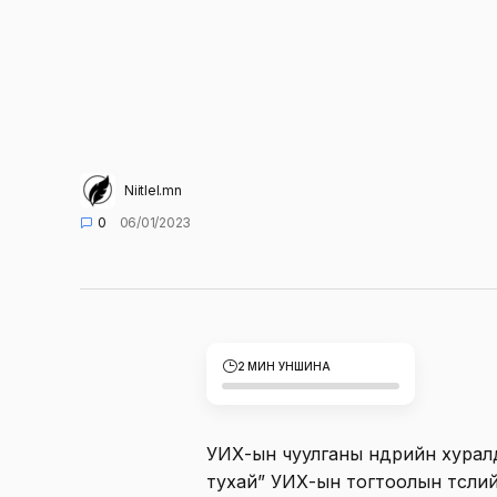
Niitlel.mn
0
06/01/2023
2 МИН УНШИНА
УИХ-ын чуулганы өнөөдрийн хуралда
тухай” УИХ-ын тогтоолын төслий