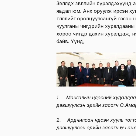
Зөвлөлдөх зөвлөлийн бүрэлдэхүүн
явдал юм. Анх оруулж ирсэн х
төлөөллийг оролцуулсангүй гэсэ
чуулганы өчигдрийн хуралдааны
хороо өчигдөр дахин хуралдаж,
байв. Үүнд,
1. Монголын Үндэсний худалдаа
дэвшүүлсэн эдийн засагч О.Ама
2. Ардчилсан Үндсэн хууль тог
дэвшүүлсэн эдийн засагч Ө.Ганх