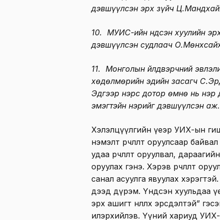
дэвшүүлсэн эрх зүйч Ц.Мандхай
10. МУИС-ийн Үндсэн хуулийн эр
дэвшүүлсэн судлаач О.Мөнхсай
11. Монголын Үйлдвэрчний эвлэ
хөдөлмөрийн эдийн засагч С.Эр
Эдгээр нэрс дотор өмнө нь нэр 
эмэгтэйн нэрийг дэвшүүлсэн аж.
Хэлэлцүүлгийн үеэр УИХ-ын ги
нэмэлт өөрчлөлт оруулсаар байвал
удаа өөрчлөлт оруулвал, дараагийн 
оруулах гэнэ. Хэрэв өөрчлөлт ор
санал асуулга явуулах хэрэгтэй
дээд дүрэм. Үндсэн хуульдаа үе 
эрх ашигт нөлөөлөх эрсдэлтэй” гэ
илэрхийлэв. Үүний хариуд УИХ-