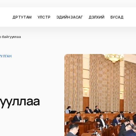
ӨДӨР ТУТАМ
УЛС ТӨР
ЭДИЙН ЗАСАГ
ДЭЛХИЙ
БУСАД
эр байгууллаа
УУЛГАН
гууллаа