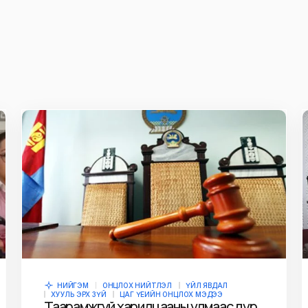
ж
E-mail
*
owser for the next
НИЙГЭМ
ОНЦЛОХ НИЙТЛЭЛ
ҮЙЛ ЯВДАЛ
ХУУЛЬ ЭРХ ЗҮЙ
ЦАГ ҮЕИЙН ОНЦЛОХ МЭДЭЭ
Таарамжгүй харилцааны улмаас дур