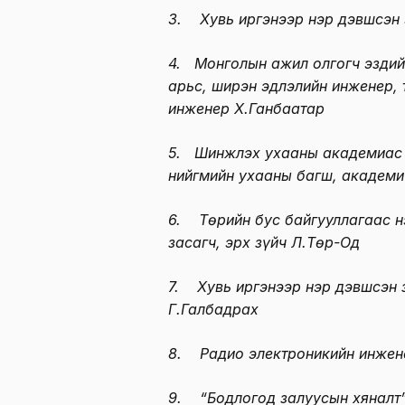
3. Хувь иргэнээр нэр дэвшсэн 
4. Монголын ажил олгогч эздий
арьс, ширэн эдлэлийн инженер, 
инженер Х.Ганбаатар
5. Шинжлэх ухааны академиас 
нийгмийн ухааны багш, академи
6. Төрийн бус байгууллагаас н
засагч, эрх зүйч Л.Төр-Од
7. Хувь иргэнээр нэр дэвшсэн 
Г.Галбадрах
8. Радио электроникийн инжен
9. “Бодлогод залуусын хяналт”