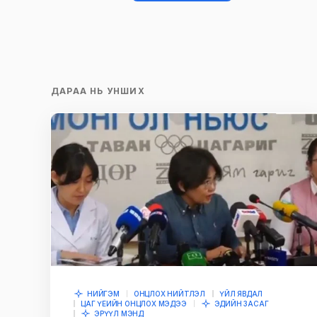
Таны имэйл хаягийг нийтлэхгүй.
Шаардлагатай талбаруудыг
*
гэ
ДАРАА НЬ УНШИХ
тэмдэглэсэн
Name
*
Сэтгэгдэл
*
Save my name and e-mail in this br
time I comment.
НИЙГЭМ
ОНЦЛОХ НИЙТЛЭЛ
ҮЙЛ ЯВДАЛ
ЦАГ ҮЕИЙН ОНЦЛОХ МЭДЭЭ
ЭДИЙН ЗАСАГ
ЭРҮҮЛ МЭНД