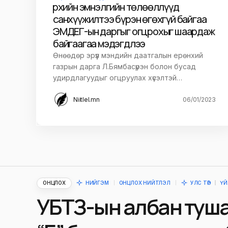
Өрхийн эмнэлгийн төлөөллүүд
Илгээх
санхүүжилтээ бүрэн өгөхгүй байгаа
ЭМДЕГ-ын даргыг огцрохыг шаардаж
байгаагаа мэдэгдлээ
Өнөөдөр эрүүл мэндийн даатгалын ерөнхий
газрын дарга Л.Бямбасүрэн болон бусад
удирдлагуудыг огцруулах хүсэлтэй…
Niitlel.mn
06/01/2023
ОНЦЛОХ
НИЙГЭМ
ОНЦЛОХ НИЙТЛЭЛ
УЛС ТӨР
ҮЙ
УБТЗ-ын албан туш