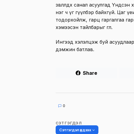
зөвлөлдөх санал асуулгад Үндсэн 
нэг ч үг өгүүлбэр байхгүй. Цаг 
тодорхойлж, гарц гаргалгаа га
хэмээсэн тайлбарыг өглөө.
Ингээд хэлэлцэж буй асуудлаар
дэмжин батлав.
Share
0
СЭТГЭГДЭЛ
Сэтгэгдэл үлдээх