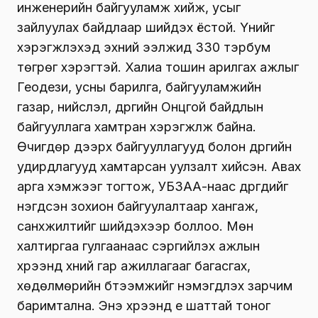
инженерийн байгууламж хийж, усыг
зайлуулах байдлаар шийдэх ёстой. Үүнийг
хэрэгжүүлэхэд эхний ээлжид 330 тэрбум
төгрөг хэрэгтэй. Халиа тошин арилгах ажлыг
Геодези, усны барилга, байгууламжийн
газар, нийслэл, дүүргийн Онцгой байдлын
байгууллага хамтран хэрэгжүүлж байна.
Өчигдөр дээрх байгууллагууд болон дүүргийн
удирдлагууд хамтарсан уулзалт хийсэн. Авах
арга хэмжээг тогтож, УБЗАА-наас дүүргүүдийг
нэгдсэн зохион байгуулалтаар хангаж,
санхүүжилтийг шийдэхээр боллоо. Мөн
халтиргаа гулгаанаас сэргийлэх ажлын
хүрээнд хүний гар ажиллагааг багасгах,
хөдөлмөрийн бүтээмжийг нэмэгдүүлэх зарчим
баримтална. Энэ хүрээнд үе шаттай тоног