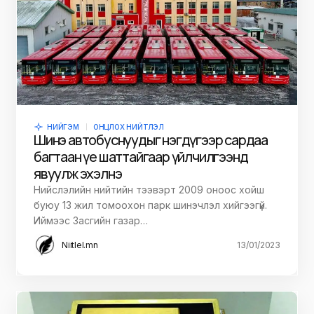
НИЙГЭМ
ОНЦЛОХ НИЙТЛЭЛ
Шинэ автобуснуудыг нэгдүгээр сардаа
багтаан үе шаттайгаар үйлчилгээнд
явуулж эхэлнэ
Нийслэлийн нийтийн тээвэрт 2009 оноос хойш
буюу 13 жил томоохон парк шинэчлэл хийгээгүй.
Иймээс Засгийн газар…
Niitlel.mn
13/01/2023