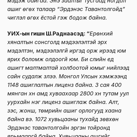
мэдэж байгаа. Энэ заалтыг тусгаад ногдол
ашиг өгөх талаар “Эрдэнэс Тавантолгойд”
чиглэл өгөх ёстой гэж бодож байна.
УИХ-ын гишүүн Ш.Раднаасэд: “
Ерөнхий
хяналтын сонсголд мэдээлэлтэй эрх
мэдэлтэн, мэдээлэлгүй иргэд орж ирээд юм
ярих боломж олдоогүй юм. Би сүүлийн үед
ашигт малтмалтай холбоотой юмыг нийлээд
сайн судалж үзлээ. Монгол Улсын хэмжээнд
1148 ашиглалтын лиценз байна. 3 сая 400
мянган хүн амд хуваахаар 2800 хүн тутам уул
уурхайн нэг лиценз ашиглаж байна. Алт,
зэс, жонш, төмрийн ашиг орлогууд хаана
байна вэ. 1072 хувьцааны тухайд зөвхөн
Эрдэнэс тавантолгойн эргэн тойронд
ярьмааргүй байна. Хувьцааны ашгийг