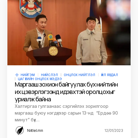
НИЙГЭМ
НИЙСЛЭЛ
ОНЦЛОХ НИЙТЛЭЛ
ҮЙЛ ЯВДАЛ
ЦАГ ҮЕИЙН ОНЦЛОХ МЭДЭЭ
Маргааш зохион байгуулах бүх нийтийн
их цэвэрлэгээнд идэвхтэй оролцохыг
уриалж байна
Халтиргаа гулгаанаас сэргийлэх зорилгоор
маргааш буюу нэгдүгээр сарын 13-нд “Ердөө 90
минут” бүх…
Niitlel.mn
12/01/2023