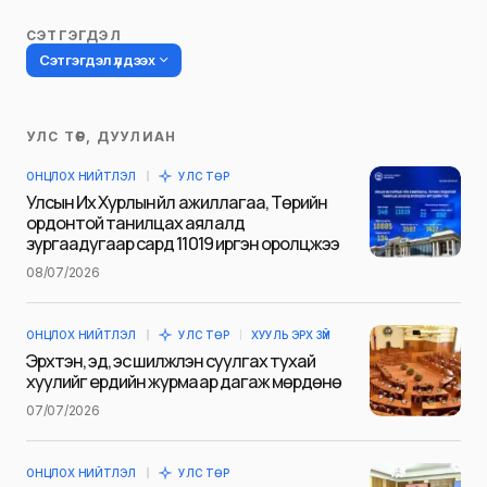
СЭТГЭГДЭЛ
Сэтгэгдэл үлдээх
УЛС ТӨР, ДУУЛИАН
Таны имэйл хаягийг нийтлэхгүй.
ОНЦЛОХ НИЙТЛЭЛ
УЛС ТӨР
Шаардлагатай талбаруудыг
*
гэж
Улсын Их Хурлын үйл ажиллагаа, Төрийн
тэмдэглэсэн
ордонтой танилцах аялалд
зургаадугаар сард 11019 иргэн оролцжээ
Name
*
08/07/2026
ОНЦЛОХ НИЙТЛЭЛ
УЛС ТӨР
ХУУЛЬ ЭРХ ЗҮЙ
E-mail
*
Эрхтэн, эд, эс шилжүүлэн суулгах тухай
хуулийг ердийн журмаар дагаж мөрдөнө
07/07/2026
Сэтгэгдэл
*
ОНЦЛОХ НИЙТЛЭЛ
УЛС ТӨР