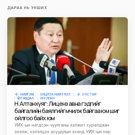
ДАРАА НЬ УНШИХ
НИЙГЭМ
ОНЦЛОХ НИЙТЛЭЛ
УЛС ТӨР
ҮЙЛ ЯВДАЛ
ЧУУЛГАН
Н.Алтанхуяг: Лиценз авна гэдгийг
байгалийн баялгийг өмчилж байгаа юм шиг
ойлгоо байх юм
УИХ-ын нэгдсэн чуулганы ээлжит хуралдаан
эхэлж, хэлэлцэх асуудлын эхэнд УИХ-ын нэр