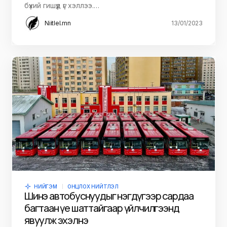
бүхий гишүүд үг хэллээ.…
Niitlel.mn
13/01/2023
НИЙГЭМ
ОНЦЛОХ НИЙТЛЭЛ
Шинэ автобуснуудыг нэгдүгээр сардаа
багтаан үе шаттайгаар үйлчилгээнд
явуулж эхэлнэ