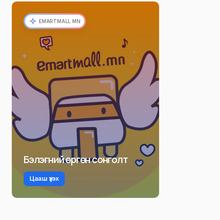
EMARTMALL.MN
Бэлэгний өргөн сонголт
Цааш үзэх