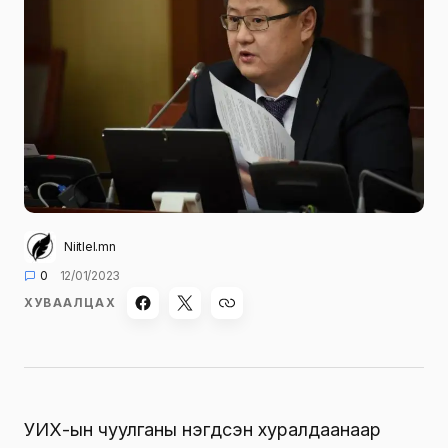
Niitlel.mn
0
12/01/2023
ХУВААЛЦАХ
УИХ-ын чуулганы нэгдсэн хуралдаанаар