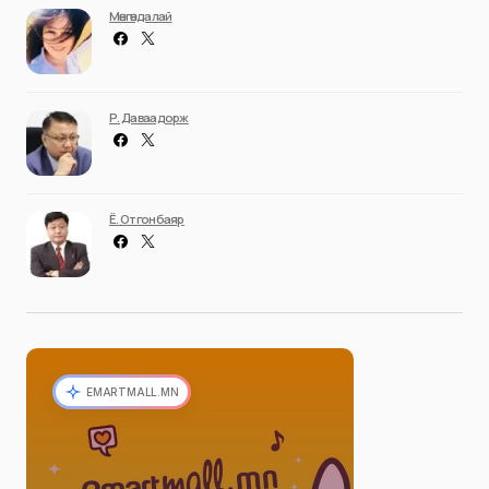
Мөнгөндалай
Р. Даваадорж
Ё. Отгонбаяр
EMARTMALL.MN