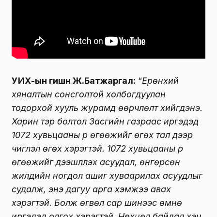
УИХ-ын гишүүн Ж.Батжаргал:
“
Ерөнхий
хяналтын сонсголтой холбогдуулан
тодорхой хууль журамд өөрчлөлт хийгдэнэ.
Харин тэр болтол Засгийн газраас иргэдэд
1072 хувьцааны үр өгөөжийг өгөх тал дээр
чиглэл өгөх хэрэгтэй. 1072 хувьцааны үр
өгөөжийг дээшлүүлэх асуудал, өнгөрсөн
жилүүдийн ногдол ашиг хуваарилах асуудлыг
судалж, энэ дагуу арга хэмжээ авах
хэрэгтэй. Болж өгвөл сар шинээс өмнө
иргэдэд олгох хэрэгтэй. Нөхцөл байдал хэцүү