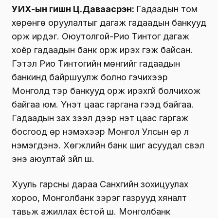
УИХ-ын гишүүн Ц.Даваасүрэн:
Гадаадын том
хөрөнгө оруулалтыг дагаж гадаадын банкууд
орж ирдэг. Оюутолгой-Рио Тинтог дагаж
хоёр гадаадын банк орж ирэх гэж байсан.
Гэтэл Рио Тинтогийн мөнгийг гадаадын
банкинд байршуулж болно гэчихээр
Монголд тэр банкууд орж ирэхгүй болчихож
байгаа юм. Үнэт цаас гаргана гээд байгаа.
Гадаадын зах зээл дээр үнэт цаас гаргаж
босгоод өр нэмэхээр Монгол Улсын өр л
нэмэгдэнэ. Хөгжлийн банк шиг асуудал үүсвэл
энэ аюултай зүйл шүү.
Хууль гарсны дараа Санхүүгийн зохицуулах
хороо, Монголбанк зэрэг газрууд хяналт
тавьж ажиллах ёстой шүү. Монголбанк