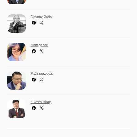
Г. Мэнд-Ооёо
Мөнгөндалай
Р. Даваадорж
Ё. Отгонбаяр