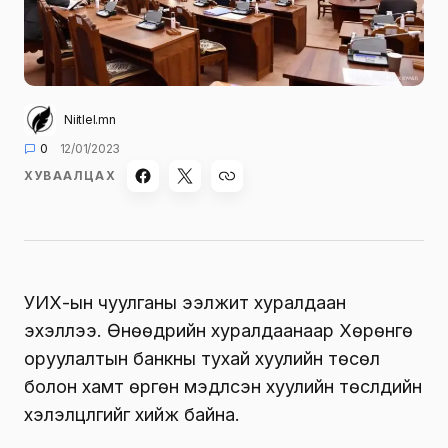
Niitlel.mn
0
12/01/2023
ХУВААЛЦАХ
УИХ-ын чуулганы ээлжит хуралдаан
эхэллээ. Өнөөдрийн хуралдаанаар Хөрөнгө
оруулалтын банкны тухай хуулийн төсөл
болон хамт өргөн мэдүүлсэн хуулийн төслүүдийн
хэлэлцүүлгийг хийж байна.