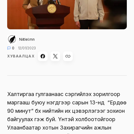
Niitlel.mn
0
12/01/2023
ХУВААЛЦАХ
Халтиргаа гулгаанаас сэргийлэх зорилгоор
маргааш буюу нэгдүгээр сарын 13-нд “Ердөө
90 минут” бүх нийтийн их цэвэрлэгээг зохион
байгуулах гэж буй. Үүнтэй холбоотойгоор
Улаанбаатар хотын Захирагчийн ажлын