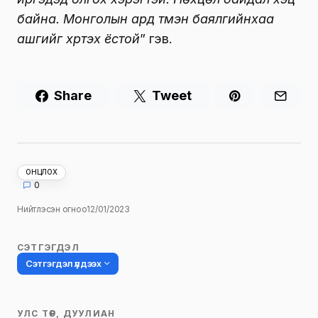
байна. Монголын ард түмэн баялгийнхаа
ашгийг хүртэх ёстой
” гэв.
Share
Tweet
ОНЦЛОХ
0
Нийтлэсэн огноо
12/01/2023
СЭТГЭГДЭЛ
Сэтгэгдэл үлдээх
УЛС ТӨР, ДУУЛИАН