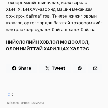
төхөөрөмжийг шинэчлэх, ирэх сараас
ХБНГУ, БНХАУ-аас хүнд машин механизм
орж ирж байгаа” гэв. Түүнчлэн жижиг оврын
ухаалаг, өртөг зардал багатай төхөөрөмжийг
нэвтрүүлэхээр судалж байгааг хэлж байлаа.
НИЙСЛЭЛИЙН ХЭВЛЭЛ МЭДЭЭЛЭЛ,
ОЛОН НИЙТТЭЙ ХАРИЛЦАХ ХЭЛТЭС
Share
Tweet
0
Нийтлэсэн огноо
12/01/2023