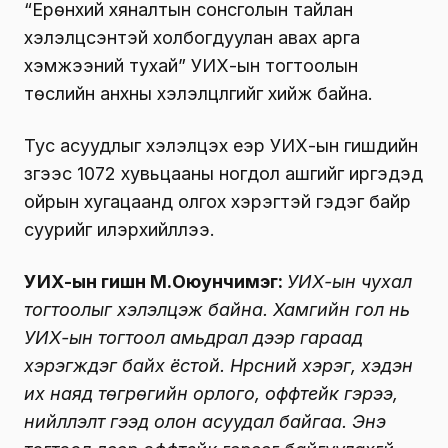
“Ерөнхий хяналтын сонсголын тайлан
хэлэлцсэнтэй холбогдуулан авах арга
хэмжээний тухай” УИХ-ын тогтоолын
төслийн анхны хэлэлцүүлгийг хийж байна.
Тус асуудлыг хэлэлцэх үеэр УИХ-ын гишүүдийн
зүгээс 1072 хувьцааны ногдол ашгийг иргэдэд
ойрын хугацаанд олгох хэрэгтэй гэдэг байр
суурийг илэрхийллээ.
УИХ-ын гишүүн М.Оюунчимэг:
УИХ-ын чухал
тогтоолыг хэлэлцэж байна. Хамгийн гол нь
УИХ-ын тогтоол амьдрал дээр гараад
хэрэгждэг байх ёстой. Нүүрсний хэрэг, хэдэн
их наяд төгрөгийн орлого, оффтейк гэрээ,
нийлүүлэлт гээд олон асуудал байгаа. Энэ