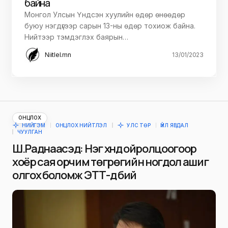
байна
Монгол Улсын Үндсэн хуулийн өдөр өнөөдөр
буюу нэгдүгээр сарын 13-ны өдөр тохиож байна.
Нийтээр тэмдэглэх баярын…
Niitlel.mn
13/01/2023
ОНЦЛОХ
НИЙГЭМ
ОНЦЛОХ НИЙТЛЭЛ
УЛС ТӨР
ҮЙЛ ЯВДАЛ
ЧУУЛГАН
Ш.Раднаасэд: Нэг хүнд ойролцоогоор
хоёр сая орчим төгрөгийн ногдол ашиг
олгох боломж ЭТТ-д бий