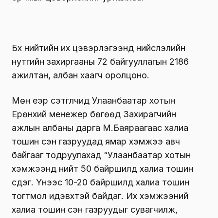
Бүх нийтийн их цэвэрлэгээнд нийслэлийн
нутгийн захиргааны 72 байгууллагын 2186
ажилтан, албан хаагч оролцоно.
Мөн үеэр сэтгүүлчид Улаанбаатар хотын
Ерөнхий менежер бөгөөд Захирагчийн
ажлын албаны дарга М.Баяраагаас халиа
тошин үүсэн газруудад ямар хэмжээ авч
байгааг тодруулахад “Улаанбаатар хотын
хэмжээнд нийт 50 байршилд халиа тошин
үүсдэг. Үүнээс 10-20 байршилд халиа тошин
тогтмол идэвхтэй байдаг. Их хэмжээний
халиа тошин үүсэн газруудыг сувагчилж,