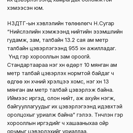
хэмээсэн юм.
НЗДТГ-ын хэвлэлийн төлөөлөгч Н.Сугар
“Нийслэлийн хэмжээнд нийтийн эзэмшлийн
гудамж, зам, талбайн 13.2 сая ам метр
талбайн цэвэрлэгээнд 955 хүн ажилладаг.
Үүнд гэр хорооллын зам ороогүй.
Стандартаараа нэг хүн өдөрт 10 мянган ам
метр талбай цэвэрлэх нормтой байдаг ч
өдгөө хүн хүчний хүрэлцээ хомс, нэг хүн 13
мянган ам метр талбай цэвэрлэж байна.
Иймээс иргэд, олон нийт, аж ахуйн нэгж,
байгууллагуудыг их цэвэрлэгээнд идэвхтэй
оролцохыг уриалж байна” гэлээ. Түүнчлэн гэр
хорооллын иргэдийг ч хашааныхаа ойр
орчмыг цэвэрлэхийг уриаллаа.