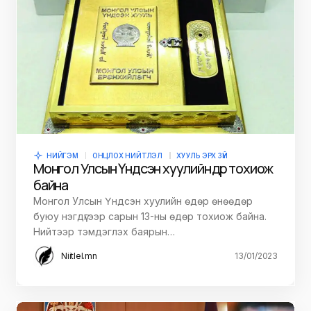
НИЙГЭМ
ОНЦЛОХ НИЙТЛЭЛ
ХУУЛЬ ЭРХ ЗҮЙ
Монгол Улсын Үндсэн хуулийн өдөр тохиож
байна
Монгол Улсын Үндсэн хуулийн өдөр өнөөдөр
буюу нэгдүгээр сарын 13-ны өдөр тохиож байна.
Нийтээр тэмдэглэх баярын…
Niitlel.mn
13/01/2023