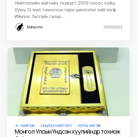
Нийслэлийн нийтийн тээвэрт 2009 оноос хойш
буюу 13 жил томоохон парк шинэчлэл хийгээгүй.
Иймээс Засгийн газар…
Niitlel.mn
13/01/2023
НИЙГЭМ
ОНЦЛОХ НИЙТЛЭЛ
ХУУЛЬ ЭРХ ЗҮЙ
Монгол Улсын Үндсэн хуулийн өдөр тохиож