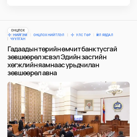
ОНЦЛОХ
НИЙГЭМ
ОНЦЛОХ НИЙТЛЭЛ
УЛС ТӨР
ҮЙЛ ЯВДАЛ
ЧУУЛГАН
Гадаадын төрийн өмчит банк тусгай
зөвшөөрөл хүсвэл Эдийн засгийн
хөгжлийн яамнаас урьдчилан
зөвшөөрөл авна