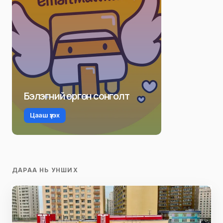
Бэлэгний өргөн сонголт
Цааш үзэх
ДАРАА НЬ УНШИХ