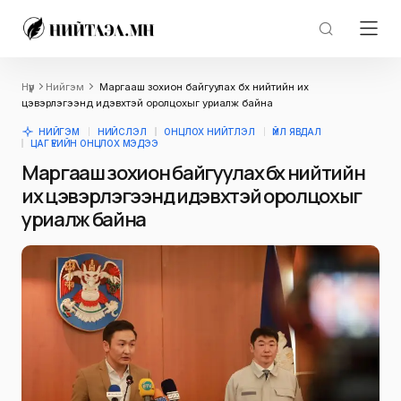
Нүүр
Нийгэм
Маргааш зохион байгуулах бүх нийтийн их
цэвэрлэгээнд идэвхтэй оролцохыг уриалж байна
НИЙГЭМ
НИЙСЛЭЛ
ОНЦЛОХ НИЙТЛЭЛ
ҮЙЛ ЯВДАЛ
ЦАГ ҮЕИЙН ОНЦЛОХ МЭДЭЭ
Маргааш зохион байгуулах бүх нийтийн
их цэвэрлэгээнд идэвхтэй оролцохыг
уриалж байна