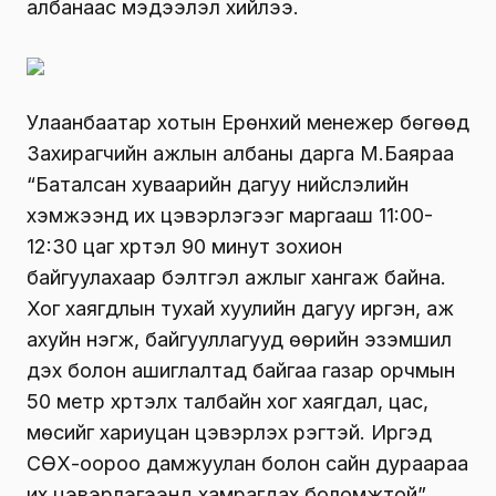
албанаас мэдээлэл хийлээ.
Улаанбаатар хотын Ерөнхий менежер бөгөөд
Захирагчийн ажлын албаны дарга М.Баяраа
“Баталсан хуваарийн дагуу нийслэлийн
хэмжээнд их цэвэрлэгээг маргааш 11:00-
12:30 цаг хүртэл 90 минут зохион
байгуулахаар бэлтгэл ажлыг хангаж байна.
Хог хаягдлын тухай хуулийн дагуу иргэн, аж
ахуйн нэгж, байгууллагууд өөрийн эзэмшил
дэх болон ашиглалтад байгаа газар орчмын
50 метр хүртэлх талбайн хог хаягдал, цас,
мөсийг хариуцан цэвэрлэх үүрэгтэй. Иргэд
СӨХ-оороо дамжуулан болон сайн дураараа
их цэвэрлэгээнд хамрагдах боломжтой”