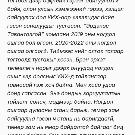
тогтоол дээр оффтейк гэрээг байгуулахгүй
байя, олон улсын хэмжээний гэрээ, хэлцэл
байгуулах бол УИХ-аар хэлэлцдэг байя
гэсэн саналуудыг тусгасан. “Эрдэнэс
Тавантолгой” компани 2019 оны ногдол
ашгаа бол өгсөн. 2020-2022 оны ногдол
ашгаа олгоогүй. Тиймээс үүнийг олгох талаар
тогтоолд тусгахыг хүссэн. Бүрэн эрхэт
төлөөлөгч нарыг дээрх онуудад ногдол
ашиг хэд болсныг УИХ-д тайлангаар
тавиасай гэж хүсч байна. Мөн хоёр удаа
бонд гаргасан. Энэ бондын зарцуулалтын
тайланг сонсч, мэдмээр байна. Ногдол
ашгаар дулааны станц барьж, төмөр зам
байгуулна гэсэн ч станц нь баригдаагүй,
төмөр зам нь ямар байдалтай байгааг бид