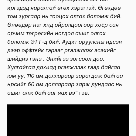
иргэдэд яаралтай өгөх хэрэгтэй. Өгөхдөө
том зургаар нь тооцох олгох боломж бий.
Өнөөдөр нэг хүнд ойролцоогоор хоёр сая
орчим төгрөгийн ногдол ашиг олгох
боломж ЭТТ-д бий. Аудит оруулсны үндсэн
дээр оффтейк гэрээг үргэлжлүүлэх эсэхийг
шийднэ гэнэ үү. Энийгээ зогсоол доо.
Хулгайгаа дахиад үргэлжлүүлэх гээд байгаа
юм уу. 110 ам.доллараар зарагдаж байгаа
нүүрсийг 60 ам.доллараар зарж дундаас нь
ашиг олж байгааг яах вэ”
гэв.