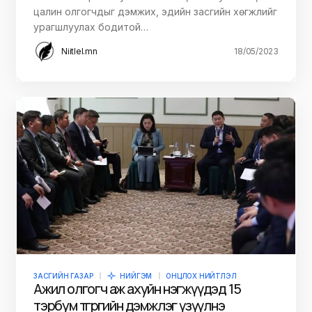
цалин олгогчдыг дэмжих, эдийн засгийн хөгжлийг
урагшлуулах бодитой…
Niitlel.mn
18/05/2023
ЗАСГИЙН ГАЗАР
НИЙГЭМ
ОНЦЛОХ НИЙТЛЭЛ
Ажил олгогч аж ахуйн нэгжүүдэд 15
тэрбум төгрөгийн дэмжлэг үзүүлнэ