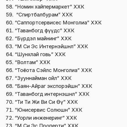
“Номин хайпермаркет” ХХК
“Спиртбалбурам” ХХК
“Саппортсервисес Монголиа” ХХК
“Таванбогд фүүдс” ХХК
“Бүрдэл майнинг” ХХК
“М Си Эс Интернэйшнл” ХХК
“Шунхлай говь” ХХК
“Волтам” ХХК
“Тоёота Сэйлс Монголиа” ХХК
“Зууннайман ойл” ХХК
“Баян-Айраг экспорэйшн” ХХК
“Таванбогд интернэшнл” ХХК
“Ти Ти Жи Ви Си Өү” ХХК
“Юнисервис Солюшн” ХХК
“Уорли инженеринг” ХХК
“М Си Эс Проперти” ХХК