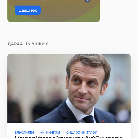
Цааш үзэх
ДАРАА НЬ УНШИХ
ЕРӨНХИЙЛӨГЧ
НИЙГЭМ
ОНЦЛОХ НИЙТЛЭЛ