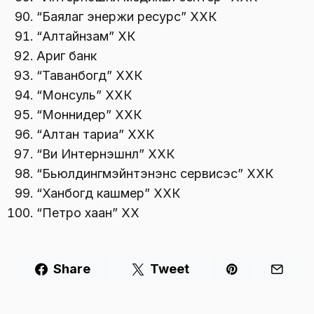
“Баялаг энержи ресурс” ХХК
“Алтайнзам” ХК
Ариг банк
“Таванбогд” ХХК
“Монсуль” ХХК
“Моннидер” ХХК
“Алтан тариа” ХХК
“Ви Интернэшнл” ХХК
“Бьюлдингмэйнтэнэнс сервисэс” ХХК
“Ханбогд кашмер” ХХК
“Петро хаан” ХХ
Share
Tweet