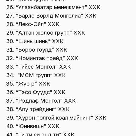
“Улаанбаатар менежмент” ХХК
“Барло Ворлд Монголиа” ХХК
“Лекс-Ойл” ХХК
“Алтан жолоо групп” ХХК
“Шинь шинь” ХХК
“Бороо гоулд” ХХК
“Номинтав трейд” ХХК
“Тийсс Монгол” ХХК
“МСМ групп” ХХК
“Жүр Үр” ХХК
“Тэсо Фүүдс” ХХК
“Рэдпаф Монгол” ХХК
“Апу трейдинг” ХХК
“Хүрэн толгой коал майнинг” ХХК
“Юнивишн” ХХК
“Ти ти си энд ти” ХХК