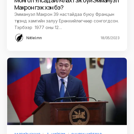
Монгол Улсад айлчлах гэж буй Эммануэл
Макрон гэж хэн бэ?
Эммануэл Макрон 39 настайдаа буюу Францын
түүхэнд хамгийн залуу Ерөнхийлөгчөөр сонгогдсон.
Тэрбээр 1977 оны 12…
Niitlel.mn
18/05/2023