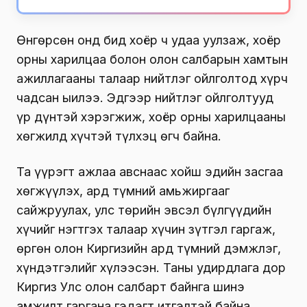
Өнгөрсөн онд бид хоёр ч удаа уулзаж, хоёр
орны харилцаа болон олон салбарын хамтын
ажиллагааны талаар нийтлэг ойлголтод хүрч
чадсан ыилээ. Эдгээр нийтлэг ойлголтууд
үр дүнтэй хэрэгжиж, хоёр орны харилцааны
хөгжилд хүчтэй түлхэц өгч байна.
Та үүрэгт ажлаа авснаас хойш эдийн засгаа
хөгжүүлэх, ард түмний амьжиргааг
сайжруулах, улс төрийн эвсэл бүлгүүдийн
хүчийг нэгтгэх талаар хүчин зүтгэл гаргаж,
өргөн олон Киргизийн ард түмний дэмжлэг,
хүндэтгэлийг хүлээсэн. Таны удирдлага дор
Киргиз Улс олон салбарт байнга шинэ
амжилт гаргана гэдэгт итгэлтэй байна.