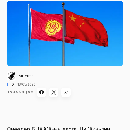
Niitlel.mn
0
18/05/2023
ХУВААЛЦАХ
Өнөөдөр БНХАЖ-ын дарга Ши Жиньпин,