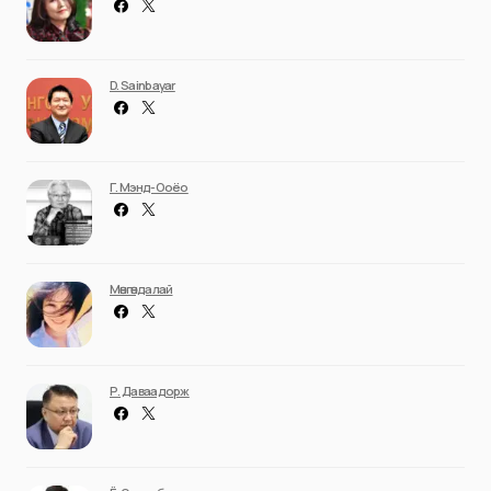
D. Sainbayar
Г. Мэнд-Ооёо
Мөнгөндалай
Р. Даваадорж