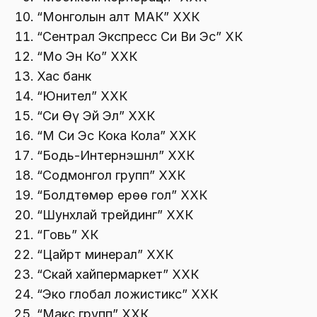
“Монголын алт МАК” ХХК
“Сентрал Экспресс Си Ви Эс” ХК
“Мо Эн Ко” ХХК
Хас банк
“Юнител” ХХК
“Си Өү Эй Эл” ХХК
“М Си Эс Кока Кола” ХХК
“Бодь-Интернэшнл” ХХК
“Содмонгол групп” ХХК
“Болдтөмөр ерөө гол” ХХК
“Шунхлай трейдинг” ХХК
“Говь” ХК
“Цайрт минерал” ХХК
“Скай хайпермаркет” ХХК
“Эко глобал ложистикс” ХХК
“Макс групп” ХХК