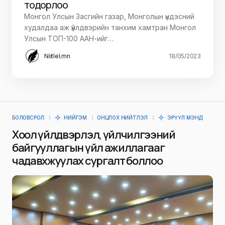
тодорлоо
Монгол Улсын Засгийн газар, Монголын үндэсний
худалдаа аж үйлдвэрийн танхим хамтран Монгол
Улсын ТОП-100 ААН-ийг…
Niitlel.mn
18/05/2023
БОЛОВСРОЛ
НИЙГЭМ
ОНЦЛОХ НИЙТЛЭЛ
ЭРҮҮЛ МЭНД
Хоол үйлдвэрлэл, үйлчилгээний
байгууллагын үйл ажиллагааг
чадавхжуулах сургалт боллоо