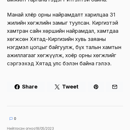
Манай хлёр орны найрамдалт харилцаа 31
жилийн хөгжлийн замыг туулсан. Киргизтэй
хамтран сайн хөршийн найрамдал, хамтдаа
хөгжсөн Хятад-Киргизийн хувь заяаны
нэгдмэл цогцыг байгуулж, бүх талын хамтын
ажиллагааг хөгжүүлж, хоёр орны хөгжлийг
сэргээхэд Хятад улс бэлэн байна гэлээ.
Share
Tweet
0
Нийтлэсэн огноо
18/05/2023