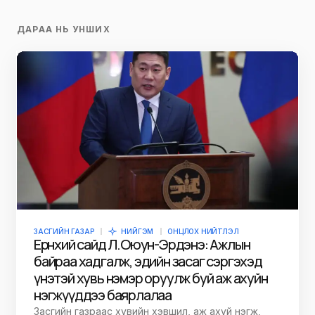
ДАРАА НЬ УНШИХ
ЗАСГИЙН ГАЗАР
НИЙГЭМ
ОНЦЛОХ НИЙТЛЭЛ
Ерөнхий сайд Л.Оюун-Эрдэнэ: Ажлын
байраа хадгалж, эдийн засаг сэргэхэд
үнэтэй хувь нэмэр оруулж буй аж ахуйн
нэгжүүддээ баярлалаа
Засгийн газраас хувийн хэвшил, аж ахуй нэгж,