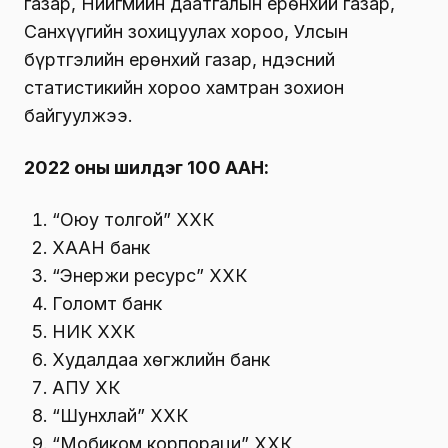
газар, Нийгмийн даатгалын ерөнхий газар,
Санхүүгийн зохицуулах хороо, Улсын
бүртгэлийн ерөнхий газар, Үндэсний
статистикийн хороо хамтран зохион
байгуулжээ.
2022 оны шилдэг 100 ААН:
“Оюу толгой” ХХК
ХААН банк
“Энержи ресурс” ХХК
Голомт банк
НИК ХХК
Худалдаа хөгжлийн банк
АПУ ХК
“Шунхлай” ХХК
“Мобиком корпораци” ХХК