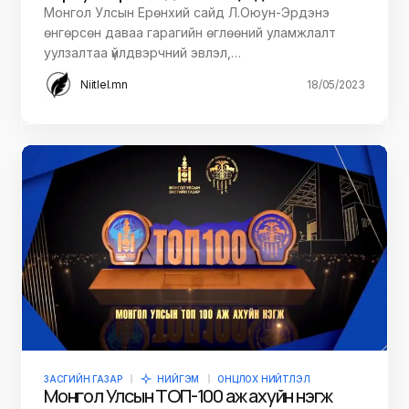
Монгол Улсын Ерөнхий сайд Л.Оюун-Эрдэнэ
өнгөрсөн даваа гарагийн өглөөний уламжлалт
уулзалтаа үйлдвэрчний эвлэл,…
Niitlel.mn
18/05/2023
ЗАСГИЙН ГАЗАР
НИЙГЭМ
ОНЦЛОХ НИЙТЛЭЛ
Монгол Улсын ТОП-100 аж ахуйн нэгж