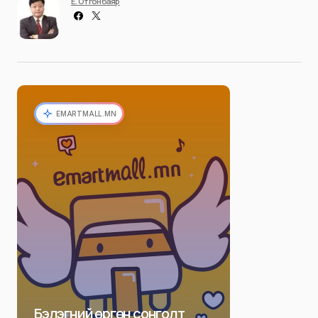
Ё. Отгонбаяр
EMARTMALL.MN
Бэлэгний өргөн сонголт