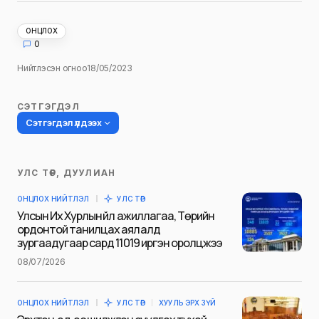
ОНЦЛОХ
0
Нийтлэсэн огноо
18/05/2023
СЭТГЭГДЭЛ
Сэтгэгдэл үлдээх
УЛС ТӨР, ДУУЛИАН
Таны имэйл хаягийг нийтлэхгүй.
ОНЦЛОХ НИЙТЛЭЛ
УЛС ТӨР
Шаардлагатай талбаруудыг
*
гэж
Улсын Их Хурлын үйл ажиллагаа, Төрийн
тэмдэглэсэн
ордонтой танилцах аялалд
зургаадугаар сард 11019 иргэн оролцжээ
Name
*
08/07/2026
ОНЦЛОХ НИЙТЛЭЛ
УЛС ТӨР
ХУУЛЬ ЭРХ ЗҮЙ
E-mail
*