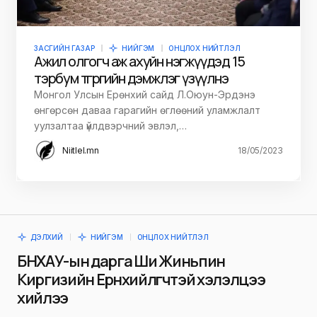
ЗАСГИЙН ГАЗАР
НИЙГЭМ
ОНЦЛОХ НИЙТЛЭЛ
Ажил олгогч аж ахуйн нэгжүүдэд 15
тэрбум төгрөгийн дэмжлэг үзүүлнэ
Монгол Улсын Ерөнхий сайд Л.Оюун-Эрдэнэ
өнгөрсөн даваа гарагийн өглөөний уламжлалт
уулзалтаа үйлдвэрчний эвлэл,…
Niitlel.mn
18/05/2023
ДЭЛХИЙ
НИЙГЭМ
ОНЦЛОХ НИЙТЛЭЛ
БНХАУ-ын дарга Ши Жиньпин
Киргизийн Ерөнхийлөгчтэй хэлэлцээ
хийлээ