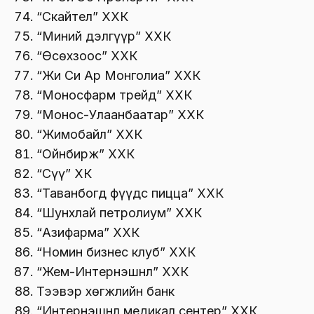
“Скайтел” ХХК
“Миний дэлгүүр” ХХК
“Өсөхзоос” ХХК
“Жи Си Ар Монголиа” ХХК
“Моносфарм трейд” ХХК
“Монос-Улаанбаатар” ХХК
“Жимобайл” ХХК
“Ойнбирж” ХХК
“Сүү” ХК
“Таванбогд фүүдс пицца” ХХК
“Шунхлай петролиум” ХХК
“Азифарма” ХХК
“Номин бизнес клуб” ХХК
“Жем-Интернэшнл” ХХК
Тээвэр хөгжлийн банк
“Интернэшнл медикал сентер” ХХК