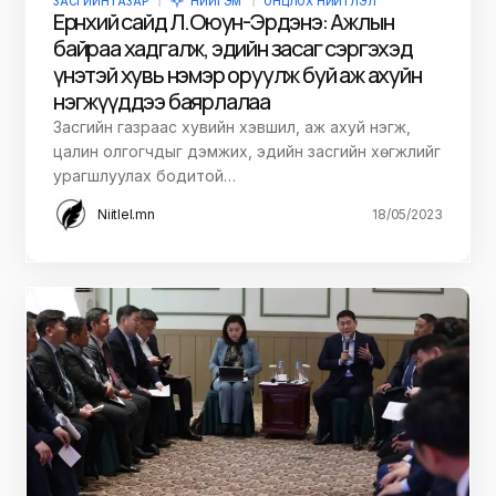
ЗАСГИЙН ГАЗАР
НИЙГЭМ
ОНЦЛОХ НИЙТЛЭЛ
Ерөнхий сайд Л.Оюун-Эрдэнэ: Ажлын
байраа хадгалж, эдийн засаг сэргэхэд
үнэтэй хувь нэмэр оруулж буй аж ахуйн
нэгжүүддээ баярлалаа
Засгийн газраас хувийн хэвшил, аж ахуй нэгж,
цалин олгогчдыг дэмжих, эдийн засгийн хөгжлийг
урагшлуулах бодитой…
Niitlel.mn
18/05/2023