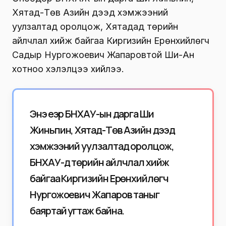
Хятад-Төв Азийн дээд хэмжээний
уулзалтад оролцож, Хятадад төрийн
айлчлал хийж байгаа Киргизийн Ерөнхийлөгч
Садыр Нургожоевич Жапаровтой Ши-Ан
хотноо хэлэлцээ хийлээ.
Энэ үеэр БНХАУ-ын дарга Ши
Жиньпин, Хятад-Төв Азийн дээд
хэмжээний уулзалтад оролцож,
БНХАУ-д төрийн айлчлал хийж
байгаа Киргизийн Ерөнхийлөгч
Нургожоевич Жапаров таныг
баяртай угтаж байна.