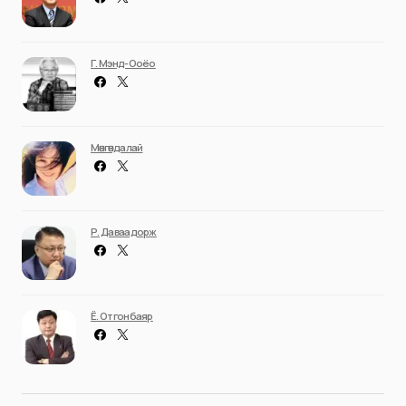
Г. Мэнд-Ооёо
Мөнгөндалай
Р. Даваадорж
Ё. Отгонбаяр