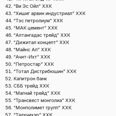
“Ви Эс Ойл” ХХК
“Хишиг арвин индустриал” ХХК
“Тэс петролиум” ХХК
“МАК цемент” ХХК
“Алтангадас трейд” ХХК
“Дижитал концепт” ХХК
“Майнс Ап” ХХК
“Ачит-Ихт” ХХК
“Петростар” ХХК
“Тотал Дистрибюшин” ХХК
Капитрон банк
СББ трейд ХХК
“Магнай трейд” ХХК
“Трансвест монголиа” ХХК
“Монполимет групп” ХХК
“Талхчихэр” ХХК