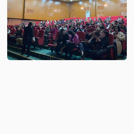
Niitlel.mn
0
18/05/2023
ХУВААЛЦАХ
Монгол Улсын “Хүнсний тухай”, “Хүнсний
бүтээгдэхүүний аюулгүй байдлыг хангах