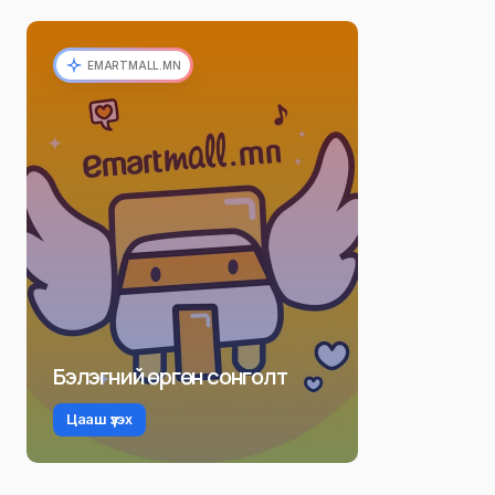
EMARTMALL.MN
Бэлэгний өргөн сонголт
Цааш үзэх