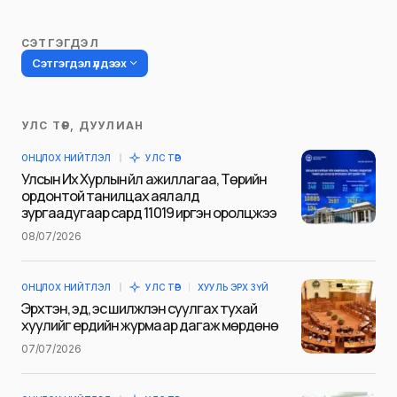
СЭТГЭГДЭЛ
Сэтгэгдэл үлдээх
УЛС ТӨР, ДУУЛИАН
Таны имэйл хаягийг нийтлэхгүй.
ОНЦЛОХ НИЙТЛЭЛ
УЛС ТӨР
Шаардлагатай талбаруудыг
*
гэж
Улсын Их Хурлын үйл ажиллагаа, Төрийн
тэмдэглэсэн
ордонтой танилцах аялалд
зургаадугаар сард 11019 иргэн оролцжээ
Name
*
08/07/2026
ОНЦЛОХ НИЙТЛЭЛ
УЛС ТӨР
ХУУЛЬ ЭРХ ЗҮЙ
E-mail
*
Эрхтэн, эд, эс шилжүүлэн суулгах тухай
хуулийг ердийн журмаар дагаж мөрдөнө
07/07/2026
Сэтгэгдэл
*