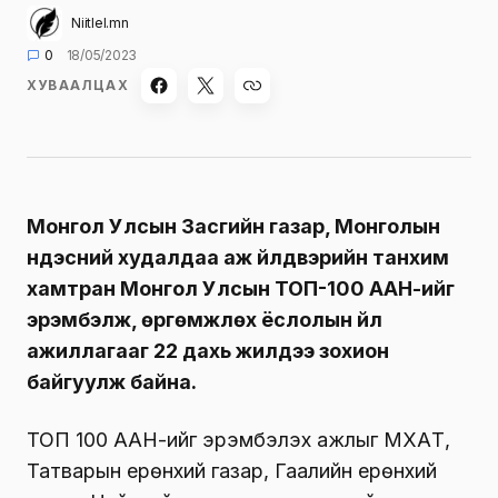
Niitlel.mn
0
18/05/2023
ХУВААЛЦАХ
Монгол Улсын Засгийн газар, Монголын
үндэсний худалдаа аж үйлдвэрийн танхим
хамтран Монгол Улсын ТОП-100 ААН-ийг
эрэмбэлж, өргөмжлөх ёслолын үйл
ажиллагааг 22 дахь жилдээ зохион
байгуулж байна.
ТОП 100 ААН-ийг эрэмбэлэх ажлыг МҮХАҮТ,
Татварын ерөнхий газар, Гаалийн ерөнхий