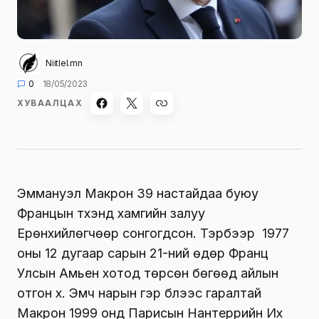
Niitlel.mn
0
18/05/2023
ХУВААЛЦАХ
Эммануэл Макрон 39 настайдаа буюу
Францын түүхэнд хамгийн залуу
Ерөнхийлөгчөөр сонгогдсон. Тэрбээр 1977
оны 12 дугаар сарын 21-ний өдөр Франц
Улсын Амьен хотод төрсөн бөгөөд айлын
отгон хүү. Эмч нарын гэр бүлээс гаралтай
Макрон 1999 онд Парисын Нантеррийн Их