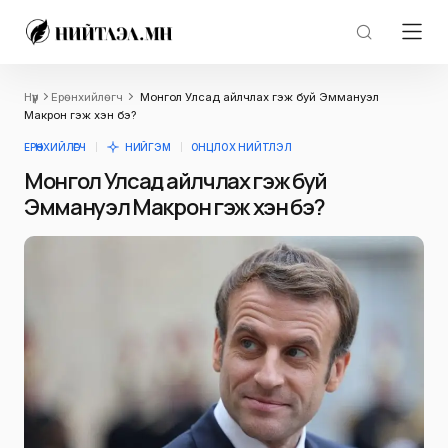
Нүүр
Ерөнхийлөгч
Монгол Улсад айлчлах гэж буй Эммануэл
Макрон гэж хэн бэ?
ЕРӨНХИЙЛӨГЧ
НИЙГЭМ
ОНЦЛОХ НИЙТЛЭЛ
Монгол Улсад айлчлах гэж буй
Эммануэл Макрон гэж хэн бэ?