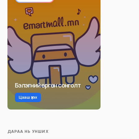
Бэлэгний өргөн сонголт
Цааш үзэх
ДАРАА НЬ УНШИХ