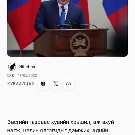
Niitlel.mn
0
18/05/2023
ХУВААЛЦАХ
Засгийн газраас хувийн хэвшил, аж ахуй
нэгж, цалин олгогчдыг дэмжих, эдийн