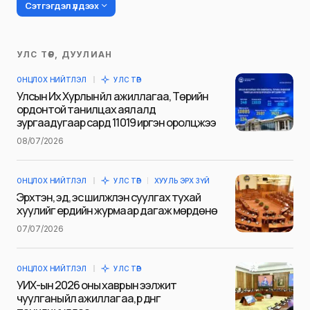
Сэтгэгдэл үлдээх
УЛС ТӨР, ДУУЛИАН
Таны имэйл хаягийг нийтлэхгүй.
ОНЦЛОХ НИЙТЛЭЛ
УЛС ТӨР
Шаардлагатай талбаруудыг
*
гэж
Улсын Их Хурлын үйл ажиллагаа, Төрийн
тэмдэглэсэн
ордонтой танилцах аялалд
зургаадугаар сард 11019 иргэн оролцжээ
Name
*
08/07/2026
ОНЦЛОХ НИЙТЛЭЛ
УЛС ТӨР
ХУУЛЬ ЭРХ ЗҮЙ
E-mail
*
Эрхтэн, эд, эс шилжүүлэн суулгах тухай
хуулийг ердийн журмаар дагаж мөрдөнө
07/07/2026
Сэтгэгдэл
*
ОНЦЛОХ НИЙТЛЭЛ
УЛС ТӨР
УИХ-ын 2026 оны хаврын ээлжит
чуулганы үйл ажиллагаа, үр дүнг