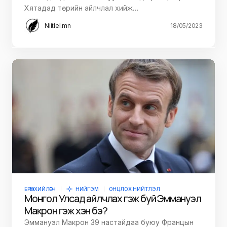
Хятадад төрийн айлчлал хийж…
Niitlel.mn
18/05/2023
ЕРӨНХИЙЛӨГЧ
НИЙГЭМ
ОНЦЛОХ НИЙТЛЭЛ
Монгол Улсад айлчлах гэж буй Эммануэл
Макрон гэж хэн бэ?
Эммануэл Макрон 39 настайдаа буюу Францын