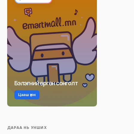
Бэлэгний өргөн сонголт
Цааш үзэх
ДАРАА НЬ УНШИХ