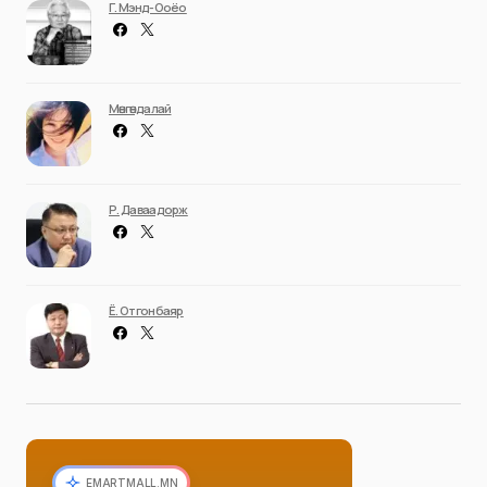
Г. Мэнд-Ооёо
Мөнгөндалай
Р. Даваадорж
Ё. Отгонбаяр
EMARTMALL.MN