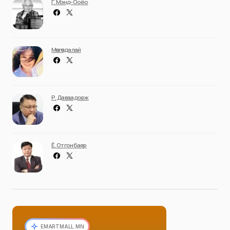
Г. Мэнд-Ооёо
Мөнгөндалай
Р. Даваадорж
Ё. Отгонбаяр
EMARTMALL.MN