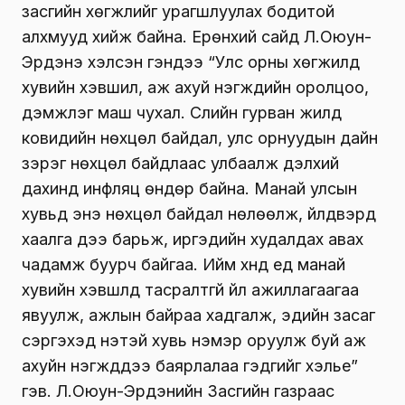
засгийн хөгжлийг урагшлуулах бодитой
алхмууд хийж байна. Ерөнхий сайд Л.Оюун-
Эрдэнэ хэлсэн үгэндээ “Улс орны хөгжилд
хувийн хэвшил, аж ахуй нэгжүүдийн оролцоо,
дэмжлэг маш чухал. Сүүлийн гурван жилд
ковидийн нөхцөл байдал, улс орнуудын дайн
зэрэг нөхцөл байдлаас улбаалж дэлхий
дахинд инфляц өндөр байна. Манай улсын
хувьд энэ нөхцөл байдал нөлөөлж, үйлдвэрүүд
хаалга үүдээ барьж, иргэдийн худалдах авах
чадамж буурч байгаа. Ийм хүнд үед манай
хувийн хэвшлүүд тасралтгүй үйл ажиллагаагаа
явуулж, ажлын байраа хадгалж, эдийн засаг
сэргэхэд үнэтэй хувь нэмэр оруулж буй аж
ахуйн нэгжүүддээ баярлалаа гэдгийг хэлье”
гэв. Л.Оюун-Эрдэнийн Засгийн газраас