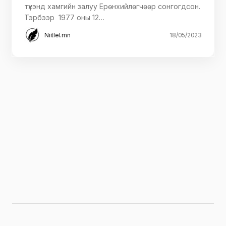
түүхэнд хамгийн залуу Ерөнхийлөгчөөр сонгогдсон.
Тэрбээр 1977 оны 12…
Niitlel.mn
18/05/2023