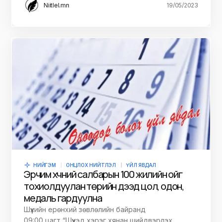
Niitlel.mn
19/05/2023
НИЙГЭМ
ОНЦЛОХ НИЙТЛЭЛ
ҮЙЛ ЯВДАЛ
Эрчим хүчний салбарын 100 жилийн ойг
тохиолдуулан төрийн дээд цол, одон,
медаль гардуулна
Шүүхийн ерөнхий зөвлөлийн байранд
09:00 цагт “Шүүхэд хэрэг хянан шийдвэрлэх