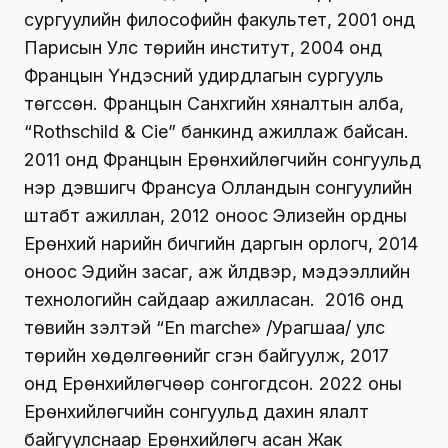
сургуулийн философийн факультет, 2001 онд
Парисын Улс төрийн институт, 2004 онд
Францын Үндэсний удирдлагын сургууль
төгссөн. Францын Санхүүгийн хяналтын алба,
“Rothschild & Cie” банкинд ажиллаж байсан.
2011 онд Францын Ерөнхийлөгчийн сонгуульд
нэр дэвшигч Франсуа Олландын сонгуулийн
штабт ажиллан, 2012 оноос Элизейн ордны
Ерөнхий нарийн бичгийн даргын орлогч, 2014
оноос Эдийн засаг, аж үйлдвэр, мэдээллийн
технологийн сайдаар ажилласан. 2016 онд
төвийн үзэлтэй “En marche» /Урагшаа/ улс
төрийн хөдөлгөөнийг үүсгэн байгуулж, 2017
онд Ерөнхийлөгчөөр сонгогдсон. 2022 оны
Ерөнхийлөгчийн сонгуульд дахин ялалт
байгуулснаар Ерөнхийлөгч асан Жак