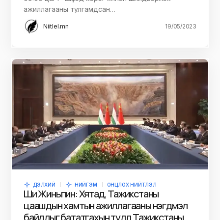
ажиллагааны тулгамдсан…
Niitlel.mn
19/05/2023
ДЭЛХИЙ
НИЙГЭМ
ОНЦЛОХ НИЙТЛЭЛ
Ши Жиньпин: Хятад, Тажикстаны
цаашдын хамтын ажиллагааны нэгдмэл
байдлыг бататгахын тулд Тажикстаны