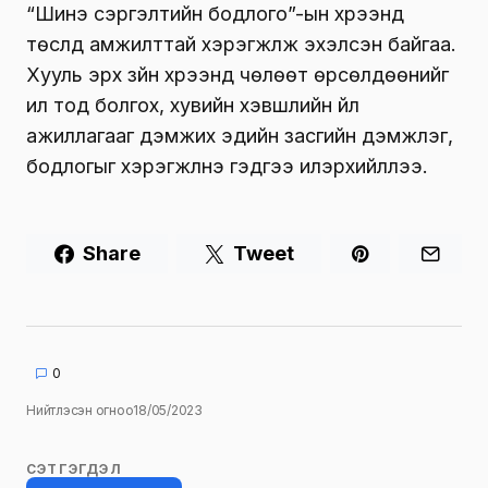
“Шинэ сэргэлтийн бодлого”-ын хүрээнд
төслүүд амжилттай хэрэгжүүлж эхэлсэн байгаа.
Хууль эрх зүйн хүрээнд чөлөөт өрсөлдөөнийг
ил тод болгох, хувийн хэвшлийн үйл
ажиллагааг дэмжих эдийн засгийн дэмжлэг,
бодлогыг хэрэгжүүлнэ гэдгээ илэрхийллээ.
Share
Tweet
0
Нийтлэсэн огноо
18/05/2023
СЭТГЭГДЭЛ