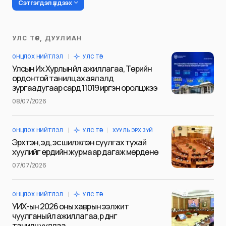
Сэтгэгдэл үлдээх
УЛС ТӨР, ДУУЛИАН
Таны имэйл хаягийг нийтлэхгүй.
ОНЦЛОХ НИЙТЛЭЛ
УЛС ТӨР
Шаардлагатай талбаруудыг
*
гэж
Улсын Их Хурлын үйл ажиллагаа, Төрийн
тэмдэглэсэн
ордонтой танилцах аялалд
зургаадугаар сард 11019 иргэн оролцжээ
Name
*
08/07/2026
ОНЦЛОХ НИЙТЛЭЛ
УЛС ТӨР
ХУУЛЬ ЭРХ ЗҮЙ
E-mail
*
Эрхтэн, эд, эс шилжүүлэн суулгах тухай
хуулийг ердийн журмаар дагаж мөрдөнө
07/07/2026
Сэтгэгдэл
*
ОНЦЛОХ НИЙТЛЭЛ
УЛС ТӨР
УИХ-ын 2026 оны хаврын ээлжит
чуулганы үйл ажиллагаа, үр дүнг
танилцууллаа