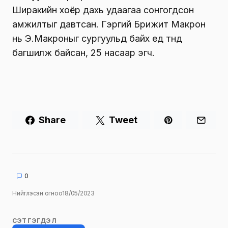
Ширакийн хоёр дахь удаагаа сонгогдсон
амжилтыг давтсан. Гэргий Брижит Макрон
нь Э.Макроныг сургуульд байх үед түүнд
багшилж байсан, 25 насаар эгч.
Share
Tweet
0
Нийтлэсэн огноо
18/05/2023
СЭТГЭГДЭЛ