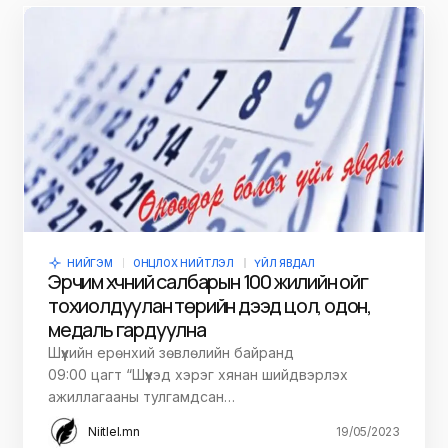
НИЙГЭМ
ОНЦЛОХ НИЙТЛЭЛ
ҮЙЛ ЯВДАЛ
Эрчим хүчний салбарын 100 жилийн ойг
тохиолдуулан төрийн дээд цол, одон,
медаль гардуулна
Шүүхийн ерөнхий зөвлөлийн байранд
09:00 цагт “Шүүхэд хэрэг хянан шийдвэрлэх
ажиллагааны тулгамдсан…
Niitlel.mn
19/05/2023