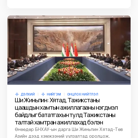
ДЭЛХИЙ
НИЙГЭМ
ОНЦЛОХ НИЙТЛЭЛ
Ши Жиньпин: Хятад, Тажикстаны
цаашдын хамтын ажиллагааны нэгдмэл
байдлыг бататгахын тулд Тажикстаны
талтай хамтран ажиллахад бэлэн
Өнөөдөр БНХАУ-ын дарга Ши Жиньпин Хятад-Төв
Азийн дээд хэмжээний уулзалтад оролцож,