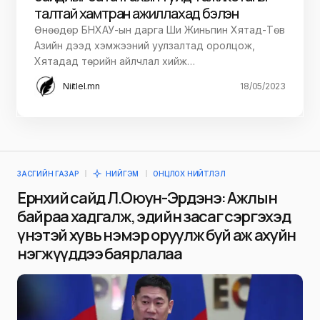
талтай хамтран ажиллахад бэлэн
Өнөөдөр БНХАУ-ын дарга Ши Жиньпин Хятад-Төв
Азийн дээд хэмжээний уулзалтад оролцож,
Хятадад төрийн айлчлал хийж…
Niitlel.mn
18/05/2023
ЗАСГИЙН ГАЗАР
НИЙГЭМ
ОНЦЛОХ НИЙТЛЭЛ
Ерөнхий сайд Л.Оюун-Эрдэнэ: Ажлын
байраа хадгалж, эдийн засаг сэргэхэд
үнэтэй хувь нэмэр оруулж буй аж ахуйн
нэгжүүддээ баярлалаа