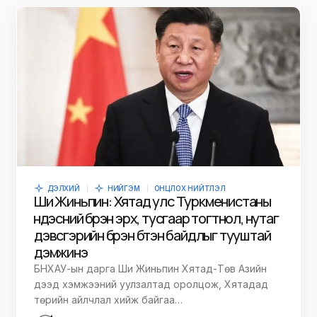
ДЭЛХИЙ
НИЙГЭМ
ОНЦЛОХ НИЙТЛЭЛ
Ши Жиньпин: Хятад улс Туркменистаны
үндэсний бүрэн эрх, тусгаар тогтнол, нутаг
дэвсгэрийн бүрэн бүтэн байдлыг тууштай
дэмжинэ
БНХАУ-ын дарга Ши Жиньпин Хятад-Төв Азийн
дээд хэмжээний уулзалтад оролцож, Хятадад
төрийн айлчлал хийж байгаа…