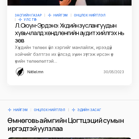
ЗАСГИЙН ГАЗАР
НИЙГЭМ
ОНЦЛОХ НИЙТЛЭЛ
УЛС ТӨР
Л.Оюун-Эрдэнэ: Хүүхдийн зуслангуудын
хувьчлалд хөндлөнгийн аудит хийлгэх нь
зөв
Хүүхдийн төлөөх үйл хэргийг манлайлж, ирээдүй
хойчийг бэлтгэх их үйлсэд хүчин зүтгэж ирсэн үе
үеийн төлөөлөлтэй…
Niitlel.mn
30/05/2023
НИЙГЭМ
ОНЦЛОХ НИЙТЛЭЛ
ЭДИЙН ЗАСАГ
Өмнөговь аймгийн Цогтцэций сумын
иргэдтэй уулзлаа