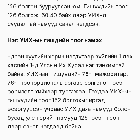
126 болгон бууруулсан юм. Гишүүдийн тоог
126 болгож, 60:40 байх дээр УИХ-д
суудалтай намууд санал нэгдсэн.
Нэг
:
УИХ-ын гишүүдийн тоог нэмэх
Үндсэн хуулийн хорин нэгдүгээр зүйлийн 1 дэх
хэсгийн 1-д Улсын Их Хурал нэг танхимтай
байна. УИХ-ын гишүүдийн 76-г мажоритар,
76-г пропорциональ аргаар сонгоно” гэсэн
өөрчлөлт хийхээр тусгажээ. Гэхдээ УИХ-ын
гишүүдийн тоог 152 болгохыг иргэд
эсэргүүцсэн учраас УИХ дахь намууд болон
бусад улс төрийн намууд 126 гэсэн тоон
дээр санал нэгдээд байна.