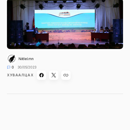
Niitlel.mn
0
30/05/2023
ХУВААЛЦАХ
“Эрдэнэс Тавантолгой” ХК-ийн удирдлагууд
Өмнөговь аймгийн Цогтцэций сумын
иргэдтэй уулзалт зохион байгуулж,