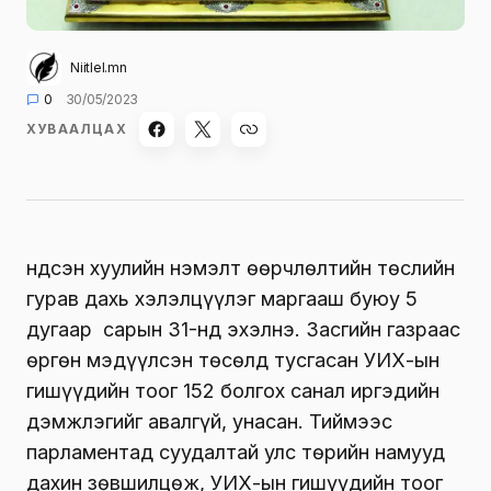
Niitlel.mn
0
30/05/2023
ХУВААЛЦАХ
Үндсэн хуулийн нэмэлт өөрчлөлтийн төслийн
гурав дахь хэлэлцүүлэг маргааш буюу 5
дугаар сарын 31-нд эхэлнэ. Засгийн газраас
өргөн мэдүүлсэн төсөлд тусгасан УИХ-ын
гишүүдийн тоог 152 болгох санал иргэдийн
дэмжлэгийг авалгүй, унасан. Тиймээс
парламентад суудалтай улс төрийн намууд
дахин зөвшилцөж, УИХ-ын гишүүдийн тоог