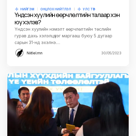
НИЙГЭМ
ОНЦЛОХ НИЙТЛЭЛ
УЛС ТӨР
Үндсэн хуулийн өөрчлөлтийн талаар хэн
юу хэлэв?
Үндсэн хуулийн нэмэлт өөрчлөлтийн төслийн
гурав дахь хэлэлцүүлэг маргааш буюу 5 дугаар
сарын 31-нд эхэлнэ.…
Niitlel.mn
30/05/2023