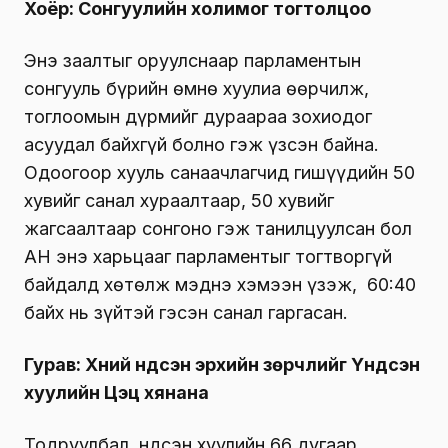
Хоёр
:
Сонгуулийн холимог тогтолцоо
Энэ заалтыг оруулснаар парламентын
сонгууль бүрийн өмнө хуулиа өөрчилж,
тоглоомын дүрмийг дураараа зохиодог
асуудал байхгүй болно гэж үзсэн байна.
Одоогоор хууль санаачлагчид гишүүдийн 50
хувийг санал хураалтаар, 50 хувийг
жагсаалтаар сонгоно гэж танилцуулсан бол
АН энэ харьцааг парламентыг тогтворгүй
байдалд хөтөлж мэднэ хэмээн үзэж, 60:40
байх нь зүйтэй гэсэн санал гаргасан.
Гурав
:
Хүний үндсэн эрхийн зөрчлийг Үндсэн
хуулийн Цэц хянана
Тодруулбал, Үндсэн хуулийн 66 дугаар