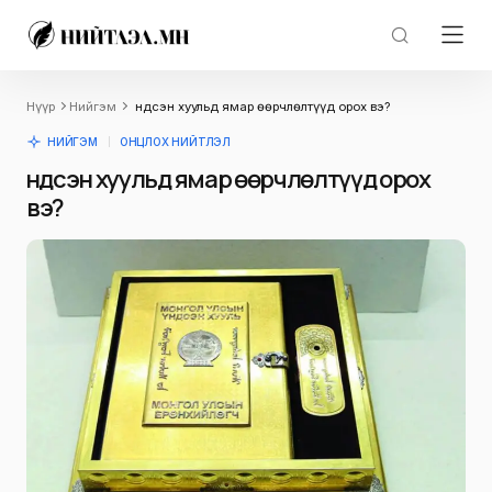
Нүүр
Нийгэм
Үндсэн хуульд ямар өөрчлөлтүүд орох вэ?
НИЙГЭМ
ОНЦЛОХ НИЙТЛЭЛ
Үндсэн хуульд ямар өөрчлөлтүүд орох
вэ?