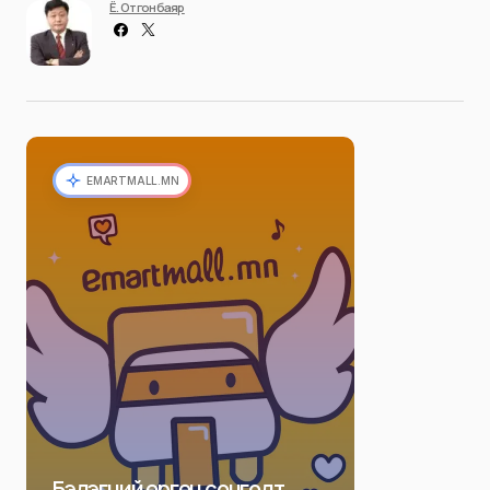
Ё. Отгонбаяр
EMARTMALL.MN
Бэлэгний өргөн сонголт