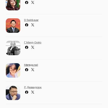
D. Sainbayar
Г. Мэнд-Ооёо
Мөнгөндалай
Р. Даваадорж