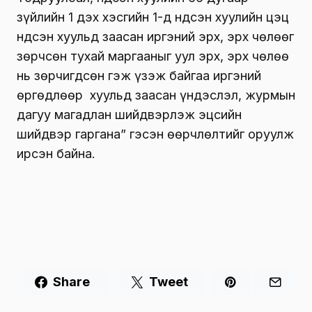
зүйлийн 1 дэх хэсгийн 1-д Үндсэн хуулийн цэц
Үндсэн хуульд заасан иргэний эрх, эрх чөлөөг
зөрчсөн тухай маргааныг уул эрх, эрх чөлөө
нь зөрчигдсөн гэж үзэж байгаа иргэний
өргөдлөөр хуульд заасан үндэслэл, журмын
дагуу магадлан шийдвэрлэж эцсийн
шийдвэр гаргана” гэсэн өөрчлөлтийг оруулж
ирсэн байна.
Share
Tweet