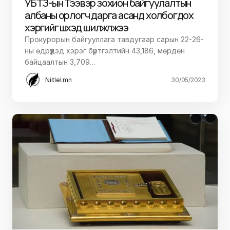
УБТЗ-ын Тээвэр зохион байгуулалтын
албаны орлогч дарга асанд холбогдох
хэргийг шүүхэд шилжүүлжээ
Прокурорын байгууллага тавдугаар сарын 22-26-
ны өдрүүдэд хэрэг бүртгэлтийн 43,186, мөрдөн
байцаалтын 3,709…
Niitlel.mn
30/05/2023