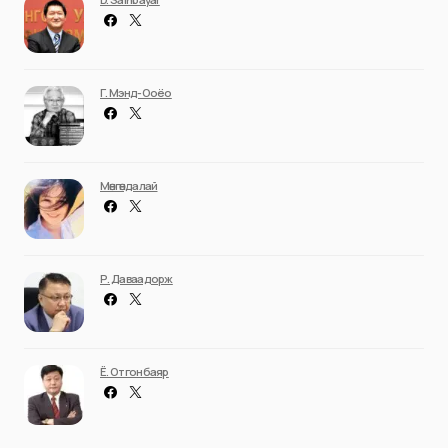
Г. Мэнд-Ооёо
Мөнгөндалай
Р. Даваадорж
Ё. Отгонбаяр