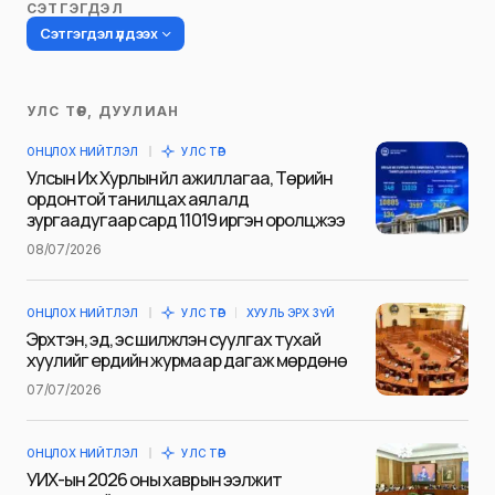
СЭТГЭГДЭЛ
Сэтгэгдэл үлдээх
УЛС ТӨР, ДУУЛИАН
Таны имэйл хаягийг нийтлэхгүй.
ОНЦЛОХ НИЙТЛЭЛ
УЛС ТӨР
Шаардлагатай талбаруудыг
*
гэж
Улсын Их Хурлын үйл ажиллагаа, Төрийн
тэмдэглэсэн
ордонтой танилцах аялалд
зургаадугаар сард 11019 иргэн оролцжээ
Name
*
08/07/2026
ОНЦЛОХ НИЙТЛЭЛ
УЛС ТӨР
ХУУЛЬ ЭРХ ЗҮЙ
E-mail
*
Эрхтэн, эд, эс шилжүүлэн суулгах тухай
хуулийг ердийн журмаар дагаж мөрдөнө
07/07/2026
Сэтгэгдэл
*
ОНЦЛОХ НИЙТЛЭЛ
УЛС ТӨР
УИХ-ын 2026 оны хаврын ээлжит