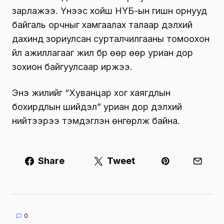
зарлажээ. Үүнээс хойш НҮБ-ын гишүүн орнууд
байгаль орчныг хамгаалах талаар дэлхий
дахинд зориулсан сурталчилгааны томоохон
үйл ажиллагааг жил бүр өөр өөр уриан дор
зохион байгуулсаар иржээ.
Энэ жилийг “Хуванцар хог хаягдлын
бохирдлын шийдэл” уриан дор дэлхий
нийтээрээ тэмдэглэн өнгөрүүлж байна.
Share
Tweet
0