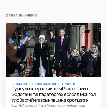
ДАРАА НЬ УНШИХ
НИЙГЭМ
ОНЦЛОХ НИЙТЛЭЛ
УЛС ТӨР
Турк улсын ерөнхийлөгч Рэжэп Тайип
Эрдоганы тангараг өргөх ёслолд Монгол
Улс Засгийн газрын түвшинд оролцжээ
Бүгд Найрамдах Турк Улсын ерөнхийлөгчөөр