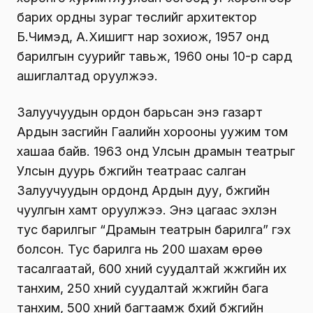
барих ордны зураг төслийг архитектор
Б.Чимэд, А.Хишигт нар зохиож, 1957 онд
барилгын суурийг тавьж, 1960 оны 10-р сард
ашиглалтад оруулжээ.
Залуучуудын ордон барьсан энэ газарт
Ардын засгийн Гаалийн хорооны уужим том
хашаа байв. 1963 онд Улсын драмын театрыг
Улсын дуурь бүжгийн театраас салган
Залуучуудын ордонд Ардын дуу, бүжгийн
чуулгын хамт оруулжээ. Энэ цагаас эхлэн
тус барилгыг “Драмын театрын барилга” гэх
болсон. Тус барилга нь 200 шахам өрөө
тасалгаатай, 600 хүний суудалтай жүжгийн их
танхим, 250 хүний суудалтай жүжгийн бага
танхим, 500 хүний багтаамж бүхий бүжгийн