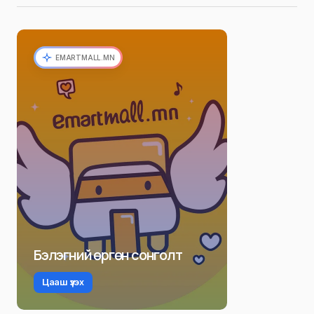
EMARTMALL.MN
Бэлэгний өргөн сонголт
Цааш үзэх