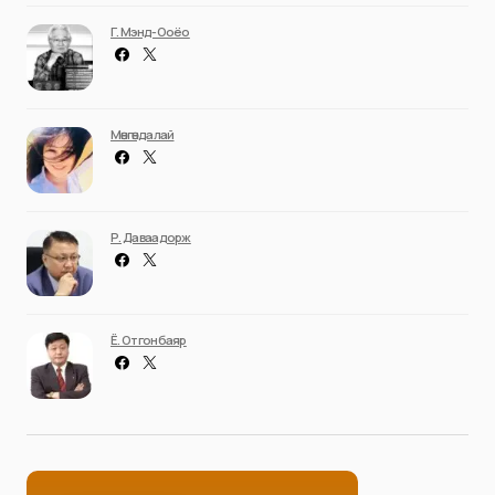
Г. Мэнд-Ооёо
Мөнгөндалай
Р. Даваадорж
Ё. Отгонбаяр