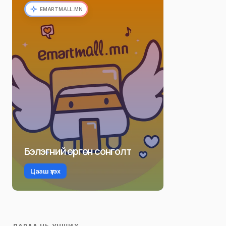
EMARTMALL.MN
Бэлэгний өргөн сонголт
Цааш үзэх