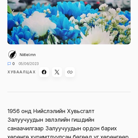
Niitlel.mn
0
05/06/2023
ХУВААЛЦАХ
1956 онд Нийслэлийн Хувьсгалт
Залуучуудын эвлэлийн гишүүдийн
санаачилгаар Залуучуудын ордон барих
хөрөнгө хуримтлуулсан бөгөөд уг хөрөнгөөр