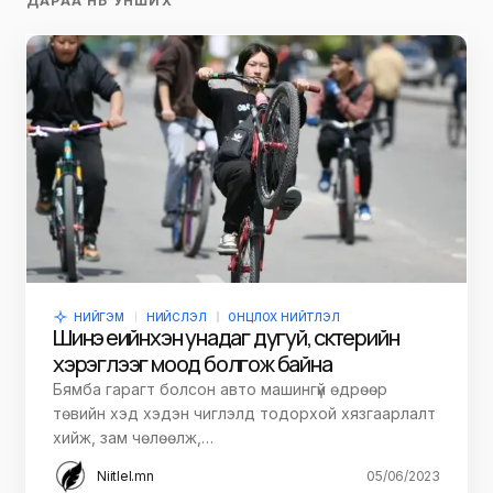
ДАРАА НЬ УНШИХ
НИЙГЭМ
НИЙСЛЭЛ
ОНЦЛОХ НИЙТЛЭЛ
Шинэ үеийнхэн унадаг дугуй, скүүтерийн
хэрэглээг моод болгож байна
Бямба гарагт болсон авто машингүй өдрөөр
төвийн хэд хэдэн чиглэлд тодорхой хязгаарлалт
хийж, зам чөлөөлж,…
Niitlel.mn
05/06/2023