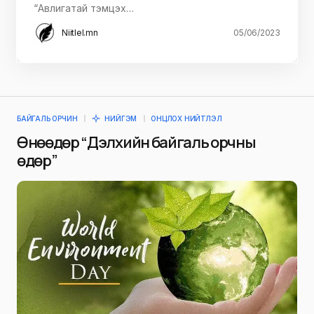
“Авлигатай тэмцэх…
Niitlel.mn
05/06/2023
БАЙГАЛЬ ОРЧИН
НИЙГЭМ
ОНЦЛОХ НИЙТЛЭЛ
Өнөөдөр “Дэлхийн байгаль орчны
өдөр”