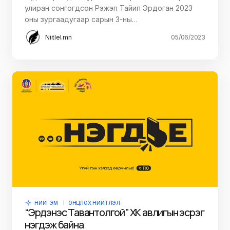
улиран сонгогдсон Рэжэп Тайип Эрдоган 2023
оны зургаадугаар сарын 3-ны…
Niitlel.mn
05/06/2023
НИЙГЭМ
ОНЦЛОХ НИЙТЛЭЛ
“Эрдэнэс Тавантолгой” ХК авлигын эсрэг
нэгдэж байна