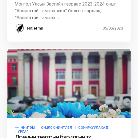
Монгол Улсын Засгийн газраас 2023-2024 оныг
“Авлигатай тэмцэх жил” болгон зарлаж,
“Авлигатай тэмцэх…
Niitlel.mn
05/06/2023
НИЙГЭМ
ОНЦЛОХ НИЙТЛЭЛ
СОНИРХУУЛАХАД
УРЛАГ
Драмын театрын барилгын түүх