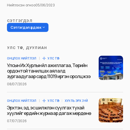
Нийтлэсэн огноо
05/06/2023
СЭТГЭГДЭЛ
Сэтгэгдэл үлдээх
УЛС ТӨР, ДУУЛИАН
Таны имэйл хаягийг нийтлэхгүй.
ОНЦЛОХ НИЙТЛЭЛ
УЛС ТӨР
Шаардлагатай талбаруудыг
*
гэж
Улсын Их Хурлын үйл ажиллагаа, Төрийн
тэмдэглэсэн
ордонтой танилцах аялалд
зургаадугаар сард 11019 иргэн оролцжээ
Name
*
08/07/2026
ОНЦЛОХ НИЙТЛЭЛ
УЛС ТӨР
ХУУЛЬ ЭРХ ЗҮЙ
E-mail
*
Эрхтэн, эд, эс шилжүүлэн суулгах тухай
хуулийг ердийн журмаар дагаж мөрдөнө
07/07/2026
Сэтгэгдэл
*