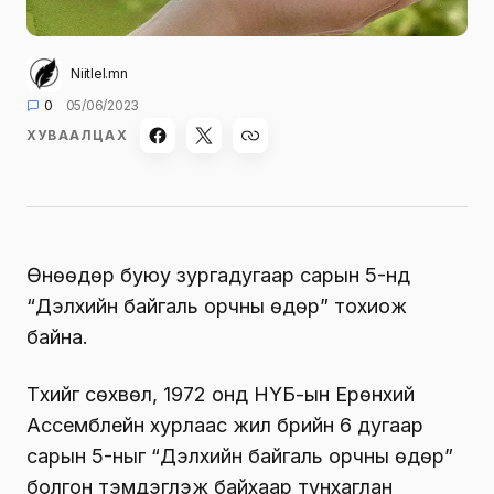
Niitlel.mn
0
05/06/2023
ХУВААЛЦАХ
Өнөөдөр буюу зургадугаар сарын 5-нд
“Дэлхийн байгаль орчны өдөр” тохиож
байна.
Түүхийг сөхвөл, 1972 онд НҮБ-ын Ерөнхий
Ассeмблейн хурлаас жил бүрийн 6 дугаар
сарын 5-ныг “Дэлхийн байгаль орчны өдөр”
болгон тэмдэглэж байхаар тунхаглан