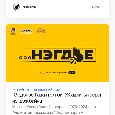
Niitlel.mn
05/06/2023
НИЙГЭМ
ОНЦЛОХ НИЙТЛЭЛ
“Эрдэнэс Тавантолгой” ХК авлигын эсрэг
нэгдэж байна
Монгол Улсын Засгийн газраас 2023-2024 оныг
“Авлигатай тэмцэх жил” болгон зарлаж,