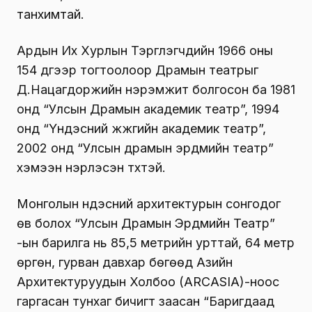
танхимтай.
Ардын Их Хурлын Тэргүүлэгчдийн 1966 оны
154 дүгээр тогтоолоор Драмын театрыг
Д.Нацагдоржийн нэрэмжит болгосон ба 1981
онд “Улсын Драмын академик театр”, 1994
онд “Үндэсний жүжгийн академик театр”,
2002 онд “Улсын драмын эрдмийн театр”
хэмээн нэрлэсэн түүхтэй.
Монголын үндэсний архитектурын сонгодог
өв болох “Улсын Драмын Эрдмийн Театр”
-ын барилга нь 85,5 метрийн урттай, 64 метр
өргөн, гурван давхар бөгөөд Азийн
Архитектуруудын Холбоо (ARCASIA)-ноос
гаргасан тунхаг бичигт заасан “Баригдаад