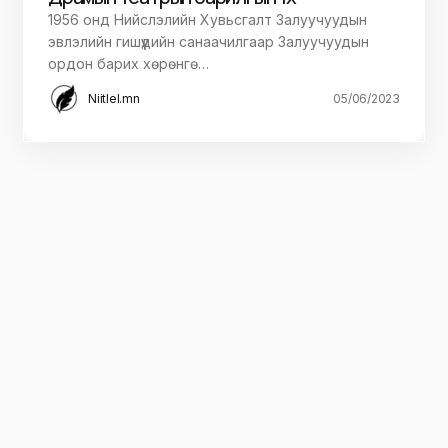
1956 онд Нийслэлийн Хувьсгалт Залуучуудын
эвлэлийн гишүүдийн санаачилгаар Залуучуудын
ордон барих хөрөнгө…
Niitlel.mn
05/06/2023