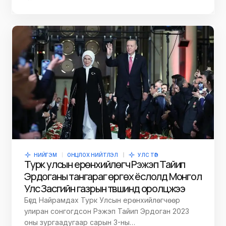
НИЙГЭМ
ОНЦЛОХ НИЙТЛЭЛ
УЛС ТӨР
Турк улсын ерөнхийлөгч Рэжэп Тайип
Эрдоганы тангараг өргөх ёслолд Монгол
Улс Засгийн газрын түвшинд оролцжээ
Бүгд Найрамдах Турк Улсын ерөнхийлөгчөөр
улиран сонгогдсон Рэжэп Тайип Эрдоган 2023
оны зургаадугаар сарын 3-ны…