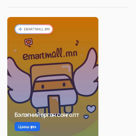
EMARTMALL.MN
Бэлэгний өргөн сонголт
Цааш үзэх