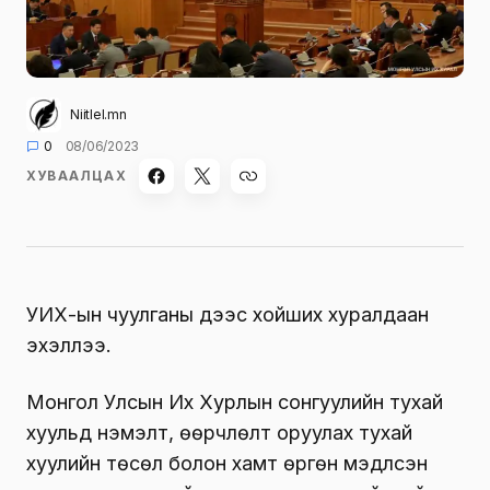
Niitlel.mn
0
08/06/2023
ХУВААЛЦАХ
УИХ-ын чуулганы үдээс хойших хуралдаан
эхэллээ.
Монгол Улсын Их Хурлын сонгуулийн тухай
хуульд нэмэлт, өөрчлөлт оруулах тухай
хуулийн төсөл болон хамт өргөн мэдүүлсэн