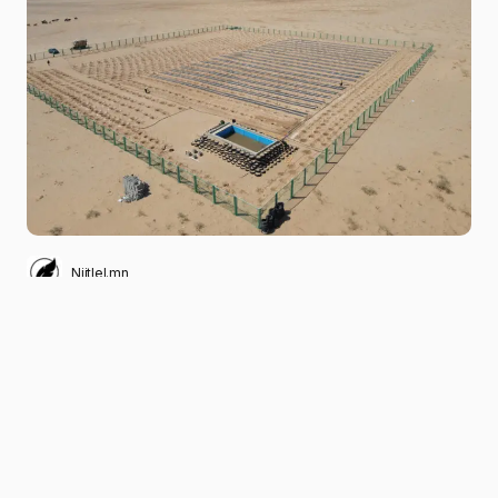
Niitlel.mn
0
08/06/2023
ХУВААЛЦАХ
Монгол Улсын Шинжлэх Ухааны гавьяат