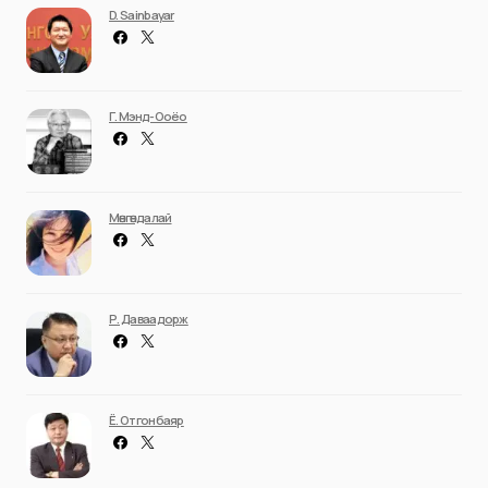
D. Sainbayar
Г. Мэнд-Ооёо
Мөнгөндалай
Р. Даваадорж
Ё. Отгонбаяр