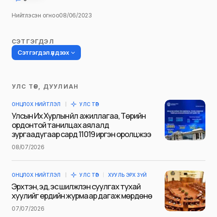
Нийтлэсэн огноо
08/06/2023
СЭТГЭГДЭЛ
Сэтгэгдэл үлдээх
УЛС ТӨР, ДУУЛИАН
Таны имэйл хаягийг нийтлэхгүй.
ОНЦЛОХ НИЙТЛЭЛ
УЛС ТӨР
Шаардлагатай талбаруудыг
*
гэж
Улсын Их Хурлын үйл ажиллагаа, Төрийн
тэмдэглэсэн
ордонтой танилцах аялалд
зургаадугаар сард 11019 иргэн оролцжээ
Name
*
08/07/2026
ОНЦЛОХ НИЙТЛЭЛ
УЛС ТӨР
ХУУЛЬ ЭРХ ЗҮЙ
E-mail
*
Эрхтэн, эд, эс шилжүүлэн суулгах тухай
хуулийг ердийн журмаар дагаж мөрдөнө
07/07/2026