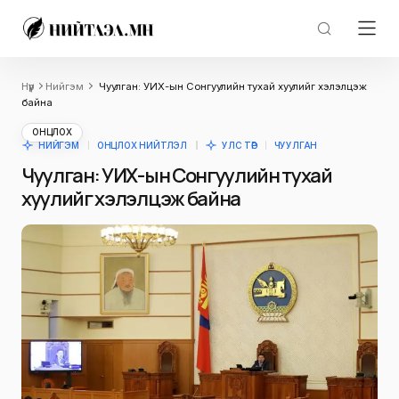
Нүүр
Нийгэм
Чуулган: УИХ-ын Сонгуулийн тухай хуулийг хэлэлцэж
байна
ОНЦЛОХ
НИЙГЭМ
ОНЦЛОХ НИЙТЛЭЛ
УЛС ТӨР
ЧУУЛГАН
Чуулган: УИХ-ын Сонгуулийн тухай
хуулийг хэлэлцэж байна