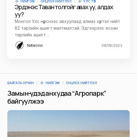
НИЙГЭМ
ОНЦЛОХ НИЙТЛЭЛ
УЛС ТӨР
Эрдэнэс Таван толгойг авах уу, алдах
уу?
Монгол Улс нүүрснээс авхуулаад алмаз хүртэл нийт
82 төрлийн ашигт малтмалтай. Эдгээрээс есхөн
төрлийн ашигт…
Niitlel.mn
08/06/2023
БАЙГАЛЬ ОРЧИН
НИЙГЭМ
ОНЦЛОХ НИЙТЛЭЛ
Замын-Үүдэд анх удаа “Агропарк”
байгуулжээ