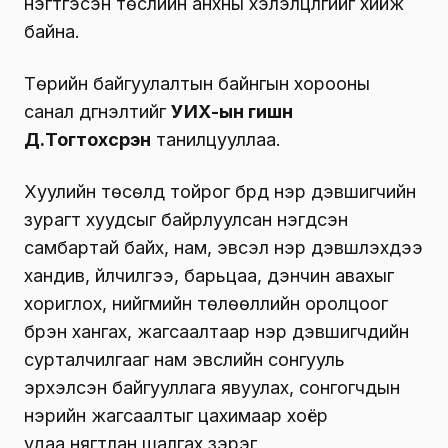
нэгтгэсэн төслийн анхны хэлэлцүүлгийг хийж
байна.
Төрийн байгуулалтын байнгын хорооны
санал дүгнэлтийг
УИХ-ын гишүүн
Д.Тогтохсүрэн
танилцууллаа.
Хуулийн төсөлд тойрог бүрд нэр дэвшигчийн
зурагт хуудсыг байрлуулсан нэгдсэн
самбартай байх, нам, эвсэл нэр дэвшүүлэхдээ
хандив, үйлчилгээ, барьцаа, дэнчин авахыг
хориглох, нийгмийн төлөөллийн оролцоог
бүрэн хангах, жагсаалтаар нэр дэвшигчдийн
сурталчилгааг нам эвслийн сонгууль
эрхэлсэн байгууллага явуулах, сонгогчдын
нэрийн жагсаалтыг цахимаар хоёр
удаа нягтлан шалгах зэрэг