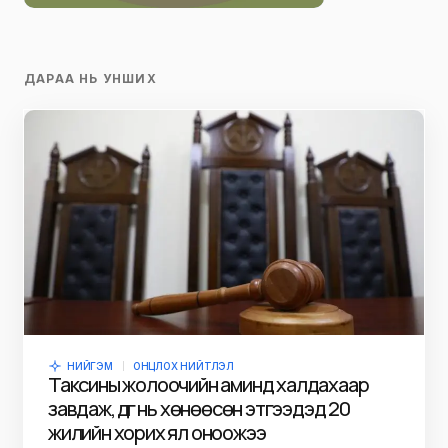
ДАРАА НЬ УНШИХ
НИЙГЭМ
ОНЦЛОХ НИЙТЛЭЛ
Таксины жолоочийн аминд халдахаар
завдаж, дүүг нь хөнөөсөн этгээдэд 20
жилийн хорих ял оноожээ