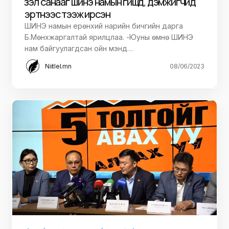
үзэл санааг шинэ намын гишүүд, дэмжигчид
эртнээс тээж ирсэн
ШИНЭ намын ерөнхий нарийн бичгийн дарга
Б.Мөнхжаргалтай ярилцлаа. -Юуны өмнө ШИНЭ
нам байгуулагдсан ойн мэнд…
Niitlel.mn
08/06/2023