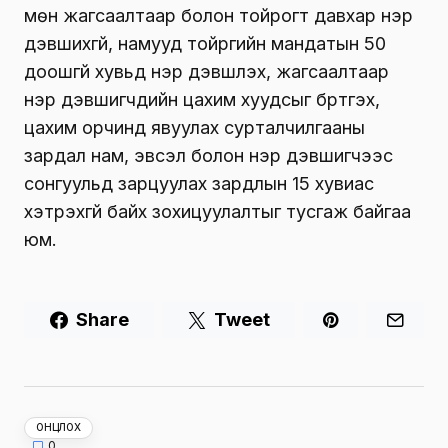
мөн жагсаалтаар болон тойрогт давхар нэр
дэвшихгүй, намууд тойргийн мандатын 50
доошгүй хувьд нэр дэвшүүлэх, жагсаалтаар
нэр дэвшигчдийн цахим хуудсыг бүртгэх,
цахим орчинд явуулах сурталчилгааны
зардал нам, эвсэл болон нэр дэвшигчээс
сонгуульд зарцуулах зардлын 15 хувиас
хэтрэхгүй байх зохицуулалтыг тусгаж байгаа
юм.
Share
Tweet
ОНЦЛОХ
0