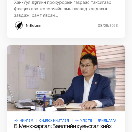
Хан-Уул дүүргийн прокурорын газраас таксигаар
үйлчлүүлэхдээ жолоочийн амь насанд халдахыг
завдаж, хамт явсан…
Niitlel.mn
08/06/2023
НИЙГЭМ
ОНЦЛОХ НИЙТЛЭЛ
УЛС ТӨР
ЯРИЛЦЛАГА
Б.Мөнхжаргал: Баялгийн хувьсгал хийх