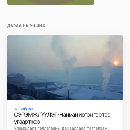
ДАРАА НЬ УНШИХ
НИЙГЭМ
СЭРЭМЖЛҮҮЛЭГ: Найман иргэн гэртээ
угаартжээ
Уламжлалт галлагааны дарааллаас татгалзаж,