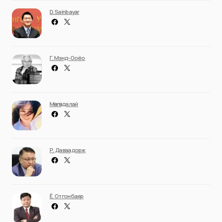
D. Sainbayar
Г. Мэнд-Ооёо
Мөнгөндалай
Р. Даваадорж
Ё. Отгонбаяр