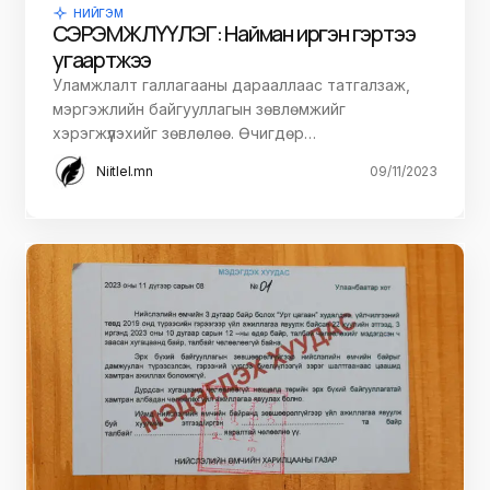
НИЙГЭМ
СЭРЭМЖЛҮҮЛЭГ: Найман иргэн гэртээ
угаартжээ
Уламжлалт галлагааны дарааллаас татгалзаж,
мэргэжлийн байгууллагын зөвлөмжийг
хэрэгжүүлэхийг зөвлөлөө. Өчигдөр…
Niitlel.mn
09/11/2023