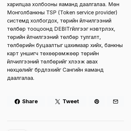
харилцаа холбооны яаманд даалгалаа. Мөн
Монголбанкны TSP (Token service provider)
системд холбогдох, төрийн үйлчилгээний
төлбөр тооцоонд DEBITгүйлгээг нэвтрүүлэх,
төрийн үйлчилгээний төлбөр тулгалт,
төлбөрийн буцаалтыг цахимаар хийх, банкны
карт уншигч төхөөрөмжөөр төрийн
үйлчилгээний төлбөрийг хүлээж авах
нөхцөлийг бүрдүүлэхийг Сангийн яаманд
даалгалаа.
Share
Tweet