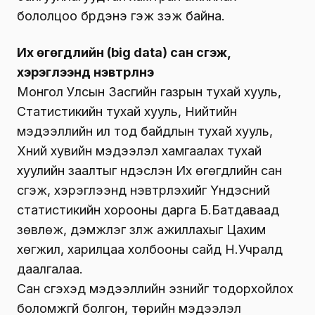
бололцоо бүрдэнэ гэж үзэж байна.
Их өгөгдлийн (big data) сан үүсгэж,
хэрэглээнд нэвтрүүлнэ
Монгол Улсын Засгийн газрын тухай хууль,
Статистикийн тухай хууль, Нийтийн
мэдээллийн ил тод байдлын тухай хууль,
Хүний хувийн мэдээлэл хамгаалах тухай
хуулийн заалтыг үндэслэн Их өгөгдлийн сан
үүсгэж, хэрэглээнд нэвтрүүлэхийг Үндэсний
статистикийн хорооны дарга Б.Батдаваад
зөвлөж, дэмжлэг үзүүлж ажиллахыг Цахим
хөгжил, харилцаа холбооны сайд Н.Учралд
даалгалаа.
Сан үүсгэхэд мэдээллийн эзнийг тодорхойлох
боломжгүй болгон, төрийн мэдээлэл