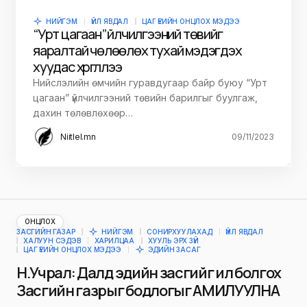
НИЙГЭМ
ҮЙЛ ЯВДАЛ
ЦАГ ҮЕИЙН ОНЦЛОХ МЭДЭЭ
“Урт цагаан” үйлчилгээний төвийг
яаралтай чөлөөлөх тухай мэдэгдэх
хуудас хүргүүллээ
Нийслэлийн өмчийн гуравдугаар байр буюу “Урт
цагаан” үйлчилгээний төвийн барилгыг буулгаж,
дахин төлөвлөхөөр…
Niitlel.mn
09/11/2023
ОНЦЛОХ
ЗАСГИЙН ГАЗАР
НИЙГЭМ
СОНИРХУУЛАХАД
ҮЙЛ ЯВДАЛ
ХАЛУУН СЭДЭВ
ХАРИЛЦАА
ХУУЛЬ ЭРХ ЗҮЙ
ЦАГ ҮЕИЙН ОНЦЛОХ МЭДЭЭ
ЭДИЙН ЗАСАГ
Н.Учрал: Далд эдийн засгийг ил болгох
Засгийн газрыг бодлогыг АМИЛУУЛНА