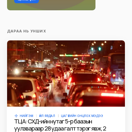
ДАРАА НЬ УНШИХ
НИЙГЭМ
ҮЙЛ ЯВДАЛ
ЦАГ ҮЕИЙН ОНЦЛОХ МЭДЭЭ
ТЦА: СХД-ийн нутаг 5-р баазын
уулзвараар 28 удаа галт тэрэг явж, 2