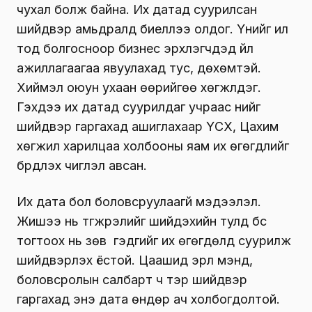
чухал болж байна. Их датад суурилсан
шийдвэр амьдралд биеллээ олдог. Үүнийг ил
тод болгосноор бизнес эрхлэгчдэд үйл
ажиллагаагаа явуулахад тус, дөхөмтэй.
Хиймэл оюун ухаан өөрийгөө хөгжүүлдэг.
Гэхдээ их датад суурилдаг учраас үүнийг
шийдвэр гаргахад ашиглахаар ҮСХ, Цахим
хөгжил харилцаа холбооны яам их өгөгдлийг
бүрдүүлэх чиглэл авсан.
Их дата бол боловсруулаагүй мэдээлэл.
Жишээ нь түгжрэлийг шийдэхийн тулд бүс
тогтоох нь зөв үү гэдгийг их өгөгдөлд суурилж
шийдвэрлэх ёстой. Цаашид эрүүл мэнд,
боловсролын салбарт ч тэр шийдвэр
гаргахад энэ дата өндөр ач холбогдолтой.