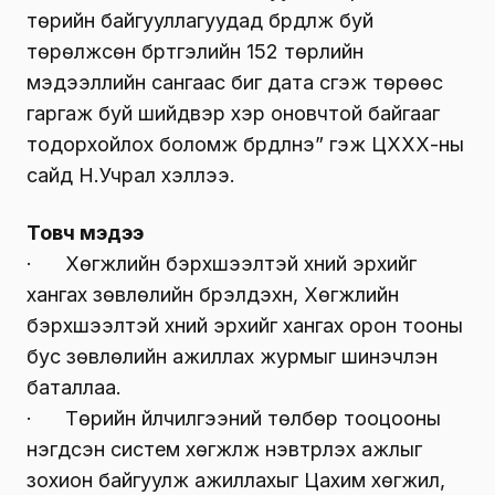
төрийн байгууллагуудад бүрдүүлж буй
төрөлжсөн бүртгэлийн 152 төрлийн
мэдээллийн сангаас биг дата үүсгэж төрөөс
гаргаж буй шийдвэр хэр оновчтой байгааг
тодорхойлох боломж бүрдүүлнэ” гэж ЦХХХ-ны
сайд Н.Учрал хэллээ.
Товч мэдээ
· Хөгжлийн бэрхшээлтэй хүний эрхийг
хангах зөвлөлийн бүрэлдэхүүн, Хөгжлийн
бэрхшээлтэй хүний эрхийг хангах орон тооны
бус зөвлөлийн ажиллах журмыг шинэчлэн
баталлаа.
· Төрийн үйлчилгээний төлбөр тооцооны
нэгдсэн систем хөгжүүлж нэвтрүүлэх ажлыг
зохион байгуулж ажиллахыг Цахим хөгжил,