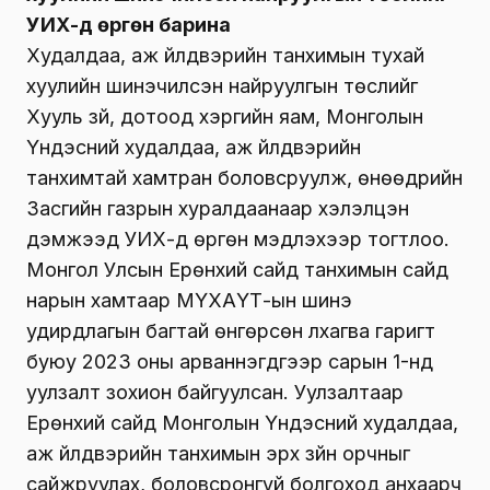
УИХ-д өргөн барина
Худалдаа, аж үйлдвэрийн танхимын тухай
хуулийн шинэчилсэн найруулгын төслийг
Хууль зүй, дотоод хэргийн яам, Монголын
Үндэсний худалдаа, аж үйлдвэрийн
танхимтай хамтран боловсруулж, өнөөдрийн
Засгийн газрын хуралдаанаар хэлэлцэн
дэмжээд УИХ-д өргөн мэдүүлэхээр тогтлоо.
Монгол Улсын Ерөнхий сайд танхимын сайд
нарын хамтаар МҮХАҮТ-ын шинэ
удирдлагын багтай өнгөрсөн лхагва гаригт
буюу 2023 оны арваннэгдүгээр сарын 1-нд
уулзалт зохион байгуулсан. Уулзалтаар
Ерөнхий сайд Монголын Үндэсний худалдаа,
аж үйлдвэрийн танхимын эрх зүйн орчныг
сайжруулах, боловсронгуй болгоход анхаарч