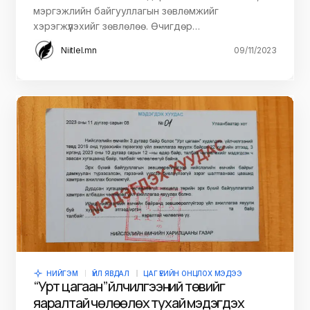
мэргэжлийн байгууллагын зөвлөмжийг
хэрэгжүүлэхийг зөвлөлөө. Өчигдөр…
Niitlel.mn
09/11/2023
НИЙГЭМ
ҮЙЛ ЯВДАЛ
ЦАГ ҮЕИЙН ОНЦЛОХ МЭДЭЭ
“Урт цагаан” үйлчилгээний төвийг
яаралтай чөлөөлөх тухай мэдэгдэх