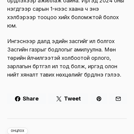
бүрдүүлэхээр ажиллаж байна. Иргэд 2024 оны
нэгдүгээр сарын 1-нээс хаана ч энэ
хэлбэрээр тооцоо хийх боломжтой болох
юм.
Ингэснээр далд эдийн засгийг ил болгох
Засгийн газрыг бодлогыг амилуулна. Мөн
төрийн үйлчилгээтэй холбоотой орлого,
зарлагын бүртгэл ил тод болж, иргэд олон
нийт хяналт тавих нөхцөлийг бүрдүүлнэ гэлээ.
Share
Tweet
ОНЦЛОХ