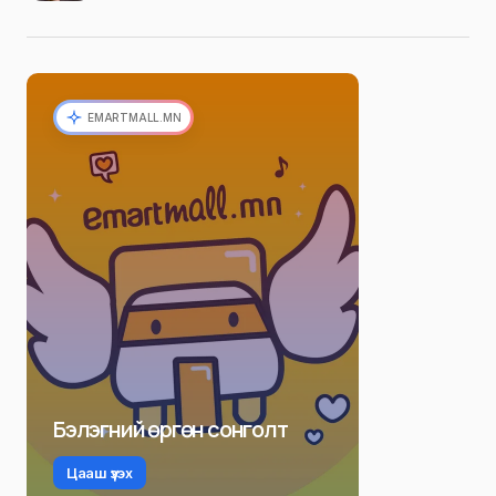
EMARTMALL.MN
Бэлэгний өргөн сонголт
Цааш үзэх