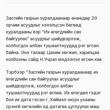
Засгийн газрын хуралдаанаар өнөөдөр 20
орчим асуудлыг хэлэлцсэн бөгөөд
хуралдааны үеэр “Их өгөгдлийн сан
байгуулах” асуудлыг шийдвэрлэж,
холбогдох албан тушаалтнуудад үүрэг өгсөн
байна. Энэ талаар Цахим хөгжил, харилцаа
холбооны сайд Н.Учрал мэдээлэл өгсөн юм.
Тэрбээр “Засгийн газрын хуралдаанаар их
өгөгдлийн сан байгуулах асуудлыг
шийдвэрлэж, холбогдох албан
тушаалтнуудад үүрэг өглөө. Их өгөгдөл гэдэг
бол их дата гэсэн үг. Хиймэл оюун ухааны
үсрэнгүй хөгжлийн үед датагаа цуглуулах маш