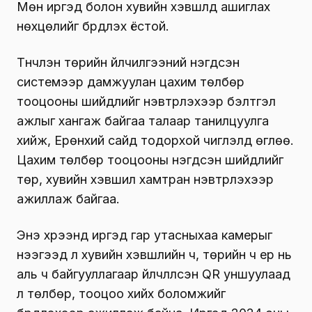
Мөн иргэд болон хувийн хэвшлүүд ашиглах
нөхцөлийг бүрдүүлэх ёстой.
Түүнчлэн төрийн үйлчилгээний нэгдсэн
системээр дамжуулан цахим төлбөр
тооцооны шийдлийг нэвтрүүлэхээр бэлтгэл
ажлыг хангаж байгаа талаар танилцуулга
хийж, Ерөнхий сайд тодорхой чиглэлүүд өглөө.
Цахим төлбөр тооцооны нэгдсэн шийдлийг
төр, хувийн хэвшил хамтран нэвтрүүлэхээр
ажиллаж байгаа.
Энэ хүрээнд иргэд гар утасныхаа камерыг
нээгээд л хувийн хэвшлийн ч, төрийн ч ер нь
аль ч байгууллагаар үйлчлүүлсэн QR уншуулаад
л төлбөр, тооцоо хийх боломжийг