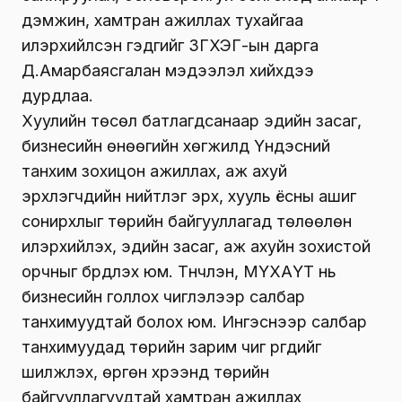
дэмжин, хамтран ажиллах тухайгаа
илэрхийлсэн гэдгийг ЗГХЭГ-ын дарга
Д.Амарбаясгалан мэдээлэл хийхдээ
дурдлаа.
Хуулийн төсөл батлагдсанаар эдийн засаг,
бизнесийн өнөөгийн хөгжилд Үндэсний
танхим зохицон ажиллах, аж ахуй
эрхлэгчдийн нийтлэг эрх, хууль ёсны ашиг
сонирхлыг төрийн байгууллагад төлөөлөн
илэрхийлэх, эдийн засаг, аж ахуйн зохистой
орчныг бүрдүүлэх юм. Түүнчлэн, МҮХАҮТ нь
бизнесийн голлох чиглэлээр салбар
танхимуудтай болох юм. Ингэснээр салбар
танхимуудад төрийн зарим чиг үүргүүдийг
шилжүүлэх, өргөн хүрээнд төрийн
байгууллагуудтай хамтран ажиллах