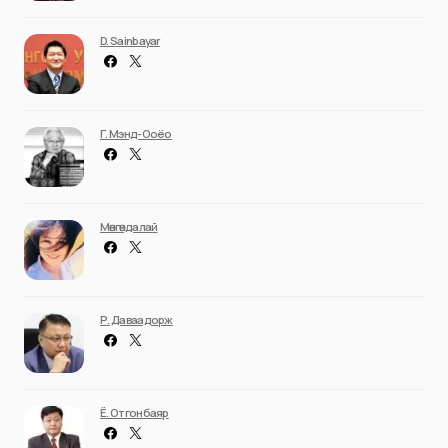
D. Sainbayar
Г. Мэнд-Ооёо
Мөнгөндалай
Р. Даваадорж
Ё. Отгонбаяр