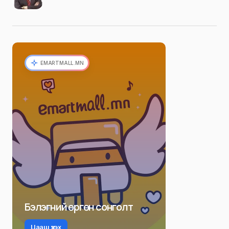
EMARTMALL.MN
Бэлэгний өргөн сонголт
Цааш үзэх