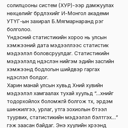
солилцооны систем (ХУР)-ээр дамжуулах
нөхцөлийг бүрдүүлэхийг И-Монгол академи
УТҮГ-ын захирал Б.Мягмарнаранд үүрэг
болголоо.
Үндэсний статистикийн хороо нь улсын
хэмжээний дата мэдээллээс статистик
мэдээлэл боловсруулдаг. Статистикийн
мэдээлэлд үндэслэн нийгэм эдийн засгийн
хэмжээнд бодлогын шийдвэр гаргах
үндэслэл болдог.
Харин манай улсын хувьд Хүний хувийн
мэдээлэл хамгаалах тухай хуульд “…хүнийг
тодорхойлох боломжгүй болгож түүх, эрдэм
шинжилгээ, урлаг, утга зохиолын бүтээл
туурвих, статистикийн мэдээлэл бэлтгэх…”
гэж заасан байдаг. Энэ хуулийн хүрээнд