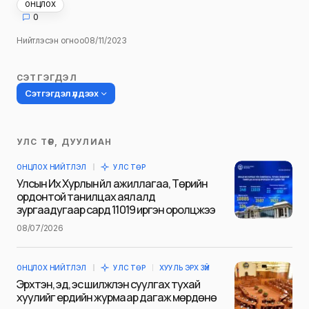
ОНЦЛОХ
0
Нийтлэсэн огноо
08/11/2023
СЭТГЭГДЭЛ
Сэтгэгдэл үлдээх
УЛС ТӨР, ДУУЛИАН
Таны имэйл хаягийг нийтлэхгүй.
ОНЦЛОХ НИЙТЛЭЛ
УЛС ТӨР
Шаардлагатай талбаруудыг
*
гэж
Улсын Их Хурлын үйл ажиллагаа, Төрийн
тэмдэглэсэн
ордонтой танилцах аялалд
зургаадугаар сард 11019 иргэн оролцжээ
Name
*
08/07/2026
ОНЦЛОХ НИЙТЛЭЛ
УЛС ТӨР
ХУУЛЬ ЭРХ ЗҮЙ
E-mail
*
Эрхтэн, эд, эс шилжүүлэн суулгах тухай
хуулийг ердийн журмаар дагаж мөрдөнө