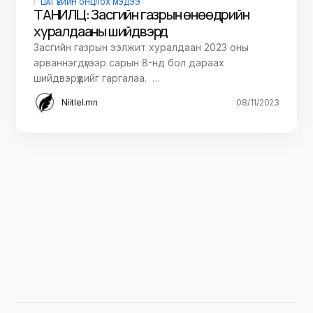
ЦАГ ҮЕИЙН ОНЦЛОХ МЭДЭЭ
ТАНИЛЦ: Засгийн газрын өнөөдрийн
хуралдааны шийдвэрүүд
Засгийн газрын ээлжит хуралдаан 2023 оны
арваннэгдүгээр сарын 8-нд бол дараах
шийдвэрүүдийг гаргалаа. …
Niitlel.mn
08/11/2023