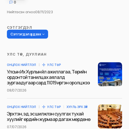
0
Нийтлэсэн огноо
08/11/2023
СЭТГЭГДЭЛ
Сэтгэгдэл үлдээх
УЛС ТӨР, ДУУЛИАН
Таны имэйл хаягийг нийтлэхгүй.
ОНЦЛОХ НИЙТЛЭЛ
УЛС ТӨР
Шаардлагатай талбаруудыг
*
гэж
Улсын Их Хурлын үйл ажиллагаа, Төрийн
тэмдэглэсэн
ордонтой танилцах аялалд
зургаадугаар сард 11019 иргэн оролцжээ
Name
*
08/07/2026
ОНЦЛОХ НИЙТЛЭЛ
УЛС ТӨР
ХУУЛЬ ЭРХ ЗҮЙ
E-mail
*
Эрхтэн, эд, эс шилжүүлэн суулгах тухай
хуулийг ердийн журмаар дагаж мөрдөнө
07/07/2026