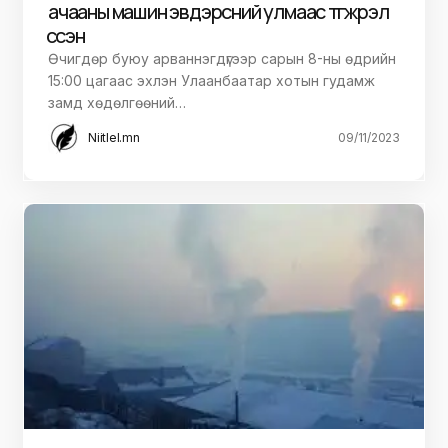
ачааны машин эвдэрсний улмаас түгжрэл
үүссэн
Өчигдөр буюу арваннэгдүгээр сарын 8-ны өдрийн
15:00 цагаас эхлэн Улаанбаатар хотын гудамж
замд хөдөлгөөний…
Niitlel.mn
09/11/2023