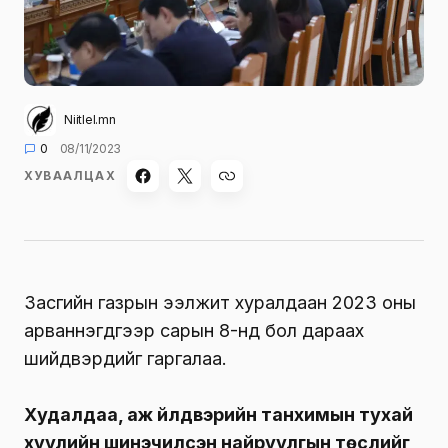
Niitlel.mn
0
08/11/2023
ХУВААЛЦАХ
Засгийн газрын ээлжит хуралдаан 2023 оны
арваннэгдүгээр сарын 8-нд бол дараах
шийдвэрүүдийг гаргалаа.
Худалдаа, аж үйлдвэрийн танхимын тухай
хуулийн шинэчилсэн найруулгын төслийг