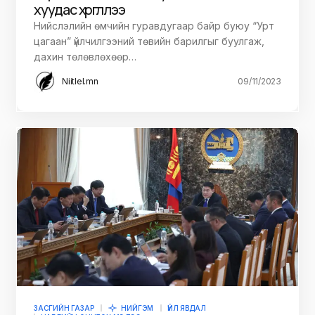
хуудас хүргүүллээ
Нийслэлийн өмчийн гуравдугаар байр буюу “Урт
цагаан” үйлчилгээний төвийн барилгыг буулгаж,
дахин төлөвлөхөөр…
Niitlel.mn
09/11/2023
ЗАСГИЙН ГАЗАР
НИЙГЭМ
ҮЙЛ ЯВДАЛ