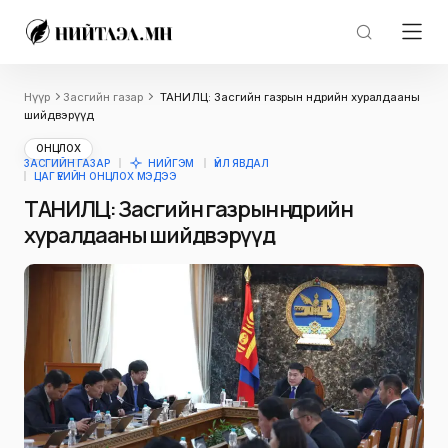
Нүүр
Засгийн газар
ТАНИЛЦ: Засгийн газрын өнөөдрийн хуралдааны
шийдвэрүүд
ОНЦЛОХ
ЗАСГИЙН ГАЗАР
НИЙГЭМ
ҮЙЛ ЯВДАЛ
ЦАГ ҮЕИЙН ОНЦЛОХ МЭДЭЭ
ТАНИЛЦ: Засгийн газрын өнөөдрийн
хуралдааны шийдвэрүүд